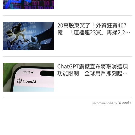
20萬股東笑了！外資狂賣407
億 「這檔連23買」再掃2.2萬
張
ChatGPT震撼宣布將取消這項
功能限制 全球用戶即刻起
「免費」用到飽
Recommended by