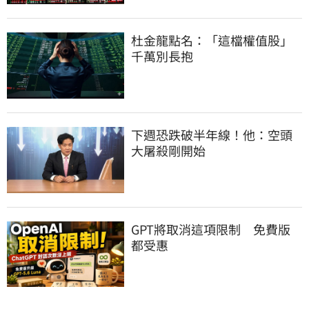
杜金龍點名：「這檔權值股」
千萬別長抱
下週恐跌破半年線！他：空頭
大屠殺剛開始
GPT將取消這項限制　免費版
都受惠