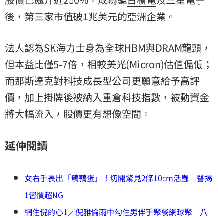
後，第三家市值破1兆美元的亞洲企業。
法人認為SK海力士身為全球HBM與DRAM龍頭，
但本益比僅5-7倍，相較
美光
(Micron)估值偏低；
而那斯達克對科技成長型公司更願意給予高評
價，加上掛牌後被納入重倉科技指數，被動資金
將大幅流入，股價更有想像空間。
延伸閱讀
女右手長出「鵪鶉蛋」！切開驚見2條10cm活蟲 醫揭
1習慣超NG
網住倪的心1／倪雅倫雨中勾住男伴手聚餐網球聚 八