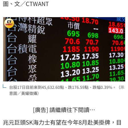
圖、文／CTWANT
台股17日目前來到45,632.60點、跌176.59點、跌幅0.39%。（示
意圖／黃耀徵攝）
[廣告] 請繼續往下閱讀…
兆元巨頭SK海力士有望在今年8月赴美掛牌，目