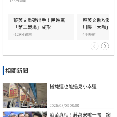
-153分鐘前
現五五波。選戰陷入膠著之際，蘇巧慧今（7）
日證實，當初曾拜託前總統蔡英文擔任競選總部
主委時，蔡英文一口就答應。完成兩屆總統任期
蔡英文重磅出手！民進黨
蔡英文助攻蘇巧
的蔡英文，除了挾帶超高人氣之外，新北更是她
「第二戰場」成形
川曝「大咖」應
的「政壇起家厝」，三度在此橫掃百萬票，有望
-129分鐘前
4小時前
成為蘇巧慧的最強支援。
相關新聞
搭捷運也能遇見小幸運！
2026/08/03 08:00
疫苗真相！蔣萬安嗆一句　謝