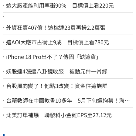
這大廠產能利用率衝90% 目標價上看220元
外資狂賣407億！這檔連23買再掃2.2萬張
這AOI大廠市占衝上9成 目標價上看780元
iPhone 18 Pro出不了？傳因「缺這貨」
妖股連4漲遭八卦鏡收服 被動元件一片綠
台股風向變了！他點3改變：資金往這族群
台籍教師在中國教書10多年 5月下旬遭拘禁！海基
會揭可能原因
北美訂單補爆 聯發科小金雞EPS至27.12元