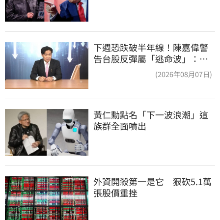
下週恐跌破半年線！陳嘉偉警
告台股反彈屬「逃命波」：空
頭大屠殺剛開始
(2026年08月07日)
黃仁勳點名「下一波浪潮」這
族群全面噴出
外資開殺第一是它　狠砍5.1萬
張股價重挫