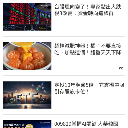
台股風向變了！專家點出大跌
後3改變：資金轉向這族群
超神減肥神器！橘子不要直接
吃，加點這個！體重天天下降
PR
定投10年翻逾5倍 它震盪中吸
引存股族卡位！
009829掌握AI關鍵 大華韓國