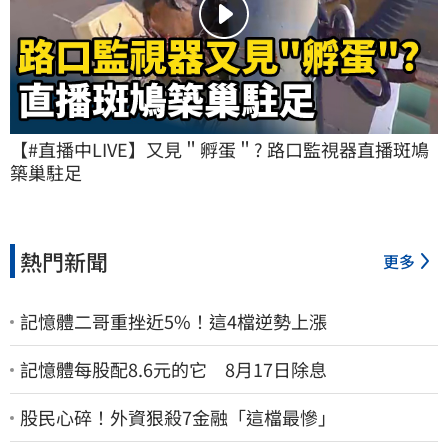
【#直播中LIVE】又見＂孵蛋＂? 路口監視器直播斑鳩
築巢駐足
熱門新聞
更多
記憶體二哥重挫近5%！這4檔逆勢上漲
記憶體每股配8.6元的它 8月17日除息
股民心碎！外資狠殺7金融「這檔最慘」