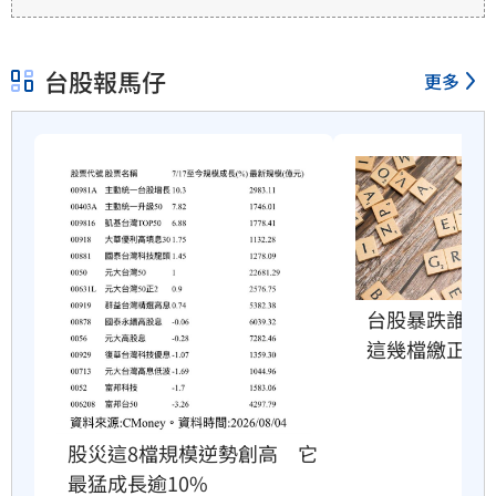
為所連結網站提供，相關權利均為該網站、內
容提供者或合法權利人所有，三立集團不擔保
台股報馬仔
更多
其真實性、正確性、即時性、完整性或合法
性。三立新聞網所提供的資訊內容，若其著作
權不屬於三立集團所有，使用者未取得內容提
供者（著作權人）許可之前，亦不得擅自轉
貼、重製、變更、散布，否則概由使用者自負
全責。
台股暴跌誰最
這幾檔繳正報
股災這8檔規模逆勢創高　它
最猛成長逾10%