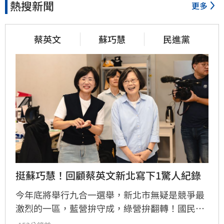
熱搜新聞
更多
蔡英文
蘇巧慧
民進黨
挺蘇巧慧！回顧蔡英文新北寫下1驚人紀錄
今年底將舉行九合一選舉，新北市無疑是競爭最
激烈的一區，藍營拚守成，綠營拚翻轉！國民黨
參選人李四川與民進黨參選人蘇巧慧民調更是呈