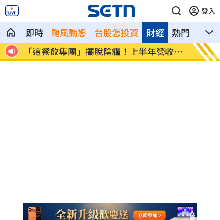
登入
即時
颱風動態
台股怎投資
財經
熱門
影音
拒分
「這餐飲集團」擺脫陰霾！上半年營收創
賓士S
高