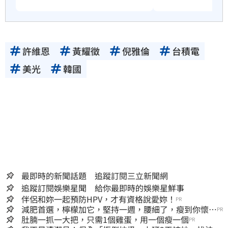
許維恩
黃耀徵
倪雅倫
台積電
美光
韓國
最即時的新聞話題 追蹤訂閱三立新聞網
追蹤訂閱娛樂星聞 給你最即時的娛樂星鮮事
伴侶和妳一起預防HPV，才有資格說愛妳！
PR
減肥首選，檸檬加它，堅持一週，腰細了，瘦到你懷疑
PR
人生
肚腩一抓一大把，只需1個雞蛋，用一個瘦一個
PR