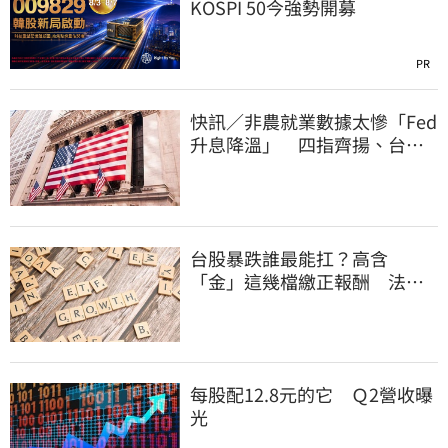
KOSPI 50今強勢開募
PR
快訊／非農就業數據太慘「Fed
升息降溫」 四指齊揚、台指
期飆破500點
台股暴跌誰最能扛？高含
「金」這幾檔繳正報酬 法人
揭背後原因
每股配12.8元的它 Ｑ2營收曝
光