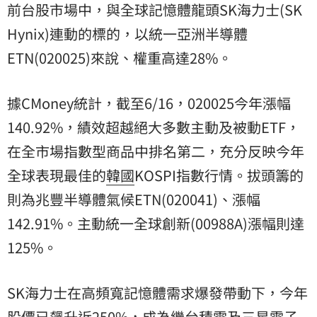
前台股市場中，與全球記憶體龍頭SK海力士(SK
Hynix)連動的標的，以統一亞洲半導體
ETN(020025)來說、權重高達28%。
據CMoney統計，截至6/16，020025今年漲幅
140.92%，績效超越絕大多數主動及被動ETF，
在全市場指數型商品中排名第二，充分反映今年
全球表現最佳的
韓國
KOSPI指數行情。拔頭籌的
則為兆豐半導體氣候ETN(020041)、漲幅
142.91%。主動統一全球創新(00988A)漲幅則達
125%。
SK海力士在高頻寬記憶體需求爆發帶動下，今年
股價已飆升近250%，成為繼
台積電
及三星電子