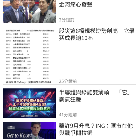
金河痛心發聲
2分鐘前
股災這8檔規模逆勢創高　它最
猛成長逾10%
25分鐘前
半導體與綠能雙箭頭！ 「它」
霸氣狂賺
41分鐘前
華許9月升息？ING：匯市在他
與戰爭間拉鋸