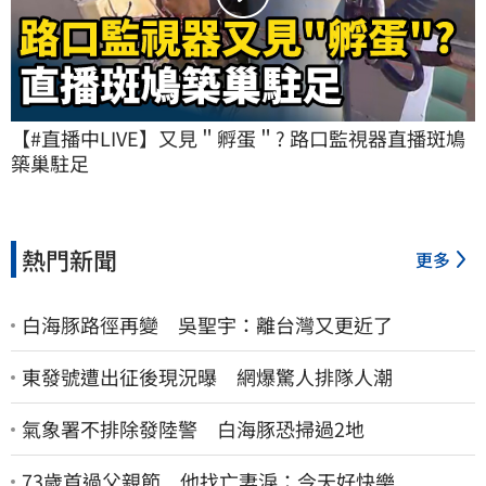
【#直播中LIVE】又見＂孵蛋＂? 路口監視器直播斑鳩
築巢駐足
熱門新聞
更多
白海豚路徑再變 吳聖宇：離台灣又更近了
東發號遭出征後現況曝 網爆驚人排隊人潮
氣象署不排除發陸警 白海豚恐掃過2地
73歲首過父親節 他找亡妻淚：今天好快樂