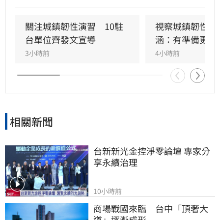
人口對策新戰略」，包含每月五千元成長津貼，
並強調行政院版透過弱勢對存能落實公平正義，
關注城鎮韌性演習　10駐
視察城鎮韌性演
避免在野黨版本加劇貧富差距。此外，政府同步
台單位齊發文宣導
涵：有準備更安
推動育兒留停六加三、延長婚產假等多項配套措
3小時前
4小時前
施，建構完善支持體系。政院重申，國家政策規
劃需具備整體性，針對立法院侵害預算編製權的
作為，將持續捍衛憲法賦予的權限，確保政策有
效執行以回應少子女化挑戰。
相關新聞
台新新光金控淨零論壇 專家分
享永續治理
10小時前
商場戰國來臨　台中「頂奢大
道」逐漸成形