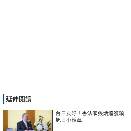
撫祖先
延伸閱讀
台日友好！書法家張炳煌獲頒
旭日小綬章