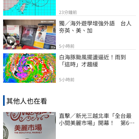
23分鐘前
獨／海外遊學增強外語　台人
夯英、美、加
5小時前
白海豚颱風擺盪逼近！雨到
「這時」才趨緩
5小時前
其他人也在看
直擊／新光三越北車「全台最
小間美麗市場」開幕！ 第6家
魁力屋再等等