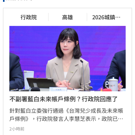
行政院
高雄
2026城鎮韌
性演習
不副署藍白未來帳戶條例？行政院回應了
針對藍白立委強行通過《台灣兒少成長及未來帳
戶條例》，行政院發言人李慧芝表示，政院已收
到三讀函文，強調編列預算為行政院憲政職權，
2小時前
將採取必要作為維護憲政秩序。政府推動「台灣