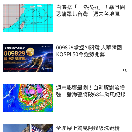
白海豚「一路搖擺」！暴風圈
恐籠罩北台灣 週末各地風雨
時程曝
009829掌握AI關鍵 大華韓國
KOSPI 50今強勢開募
PR
週末影響最劇！白海豚對流增
強 發海警將破68年颱風紀錄
全聯架上驚見阿嬤級洗碗精