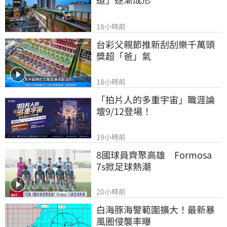
18小時前
台彩父親節推新刮刮樂千萬頭
獎超「爸」氣
18小時前
「拍片人的多重宇宙」職涯論
壇9/12登場！
19小時前
8國球員齊聚高雄　Formosa 
7s掀足球熱潮
20小時前
白海豚海警範圍擴大！最新暴
風圈侵襲率曝