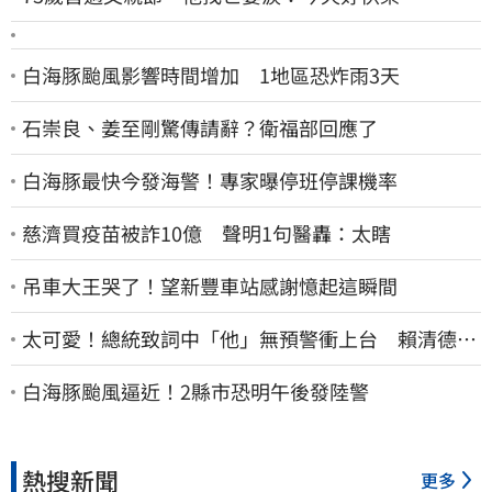
白海豚颱風影響時間增加 1地區恐炸雨3天
石崇良、姜至剛驚傳請辭？衛福部回應了
白海豚最快今發海警！專家曝停班停課機率
慈濟買疫苗被詐10億 聲明1句醫轟：太瞎
吊車大王哭了！望新豐車站感謝憶起這瞬間
太可愛！總統致詞中「他」無預警衝上台 賴清德笑
喊：卸任再交棒給你
白海豚颱風逼近！2縣市恐明午後發陸警
熱搜新聞
更多