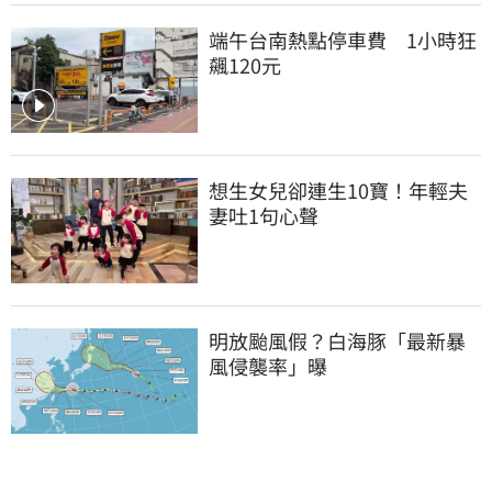
端午台南熱點停車費　1小時狂
飆120元
想生女兒卻連生10寶！年輕夫
妻吐1句心聲
明放颱風假？白海豚「最新暴
風侵襲率」曝