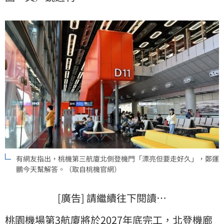
有網友指出，桃機第三航廈北側登機門「漂亮但要走好久」，鄭運
鵬今天幫解答。（取自桃機官網）
[廣告] 請繼續往下閱讀…
桃園機場第3
航廈
將於2027年底完工，北登機廊