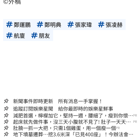
©外稿
鄭運鵬
鄭明典
張家瑋
張凌赫
航廈
朋友
新聞事件即時更新 所有消息一手掌握！
追蹤訂閱娛樂星聞 給你最即時的娛樂星鮮事
減肥首選，檸檬加它，堅持一週，腰細了，瘦到你懷疑
PR
人生
起床就先做件事，沒三天小腹就不見了! 肚子一天天變
PR
小！
肚腩一抓一大把，只需1個雞蛋，用一個瘦一個
PR
地下墳墓遷葬…挖3.6米深「已見400座」！今辦法會安