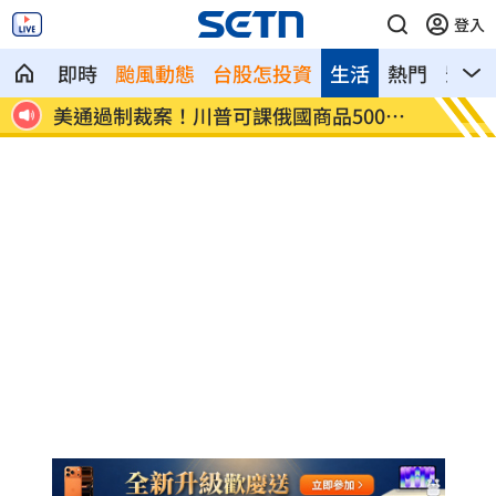
登入
即時
颱風動態
台股怎投資
生活
熱門
影音
0%
日本銀髮族瘋工作 逾4成想做到80歲
解散統
場