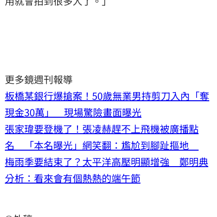
用就會拍到很多人了。」
更多鏡週刊報導
板橋某銀行爆搶案！50歲無業男持剪刀入內「奪
現金30萬」 現場驚險畫面曝光
張家瑋要登機了！張凌赫趕不上飛機被廣播點
名 「本名曝光」網笑翻：尷尬到腳趾摳地
梅雨季要結束了？太平洋高壓明顯增強 鄭明典
分析：看來會有個熱熱的端午節