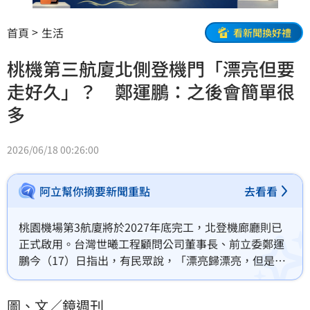
首頁
生活
看新聞換好禮
桃機第三航廈北側登機門「漂亮但要
走好久」？ 鄭運鵬：之後會簡單很
多
2026/06/18 00:26:00
阿立幫你摘要新聞重點
去看看
桃園機場第3航廈將於2027年底完工，北登機廊廳則已
正式啟用。台灣世曦工程顧問公司董事長、前立委鄭運
鵬今（17）日指出，有民眾說，「漂亮歸漂亮，但是要
走很久」，他則解答，「第三航廈啟用後就簡單多
了」。
圖、文／鏡週刊