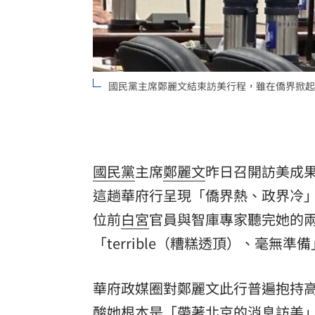
8國球員齊聚高雄 Formosa 7s掀足球
理想混蛋號召粉絲跨海追星吃美食！
18:
國民黨主席鄭麗文結束訪美行程，雖在僑界掀起
國民黨
主席
鄭麗文
昨日召開訪美成
這趟華府行呈現「僑界熱、政界冷
位前
白宮
官員與智庫專家聽完她的
「terrible（糟糕透頂）、毫
華府政媒圈對鄭麗文此行普遍抱持高度警戒。
酸她根本是「帶著
北京
的消息訪美」；