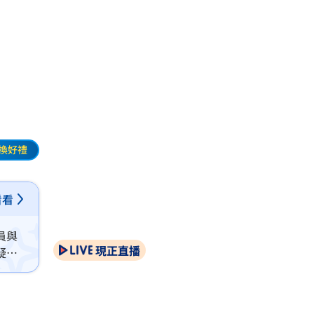
換好禮
看看
員與
現正直播
疑其
原定