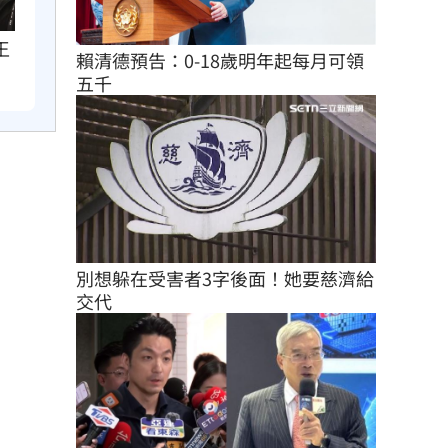
王
賴清德預告：0-18歲明年起每月可領
五千
別想躲在受害者3字後面！她要慈濟給
交代