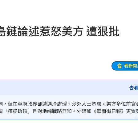
屍體
16:00
用
16:00
島鏈論述惹怒美方 遭狠批
備
15:57
句話
15:57
委
15:54
看新聞
包
15:52
去
了
15:49
發文
15:45
潮，但在華府政界卻遭遇冷處理。涉外人士透露，美方多位前官
現「糟糕透頂」且對地緣戰略無知。外媒如《華爾街日報》更質
關鍵
15:42
由於鄭麗文提出重新定義第一島鏈等觸碰國安紅線的言論，導致
備且過於天真。
無良
15:41