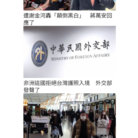
遭謝金河轟「顛倒黑白」　蔣萬安回
應了
非洲這國拒絕台灣護照入境　外交部
發聲了