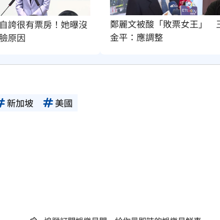
鄭麗文被酸「敗票女王」　
自誇很有票房！她曝沒
金平：應調整
臉原因
新加坡
美國