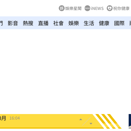
娛樂星聞
iNEWS
祝你健康
門
影音
熱搜
直播
社會
娛樂
生活
健康
國際
安養
16:15
金」
16:15
網友
16:05
找到
16:05
0月
16:04
相
16:04