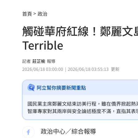
台中男摔死毛孩！嗆動保「埋了」拒交
首頁
政治
新莊路面破裂成溪流 當地702戶無水可
觸碰華府紅線！鄭麗文
白海豚颱風直撲馬祖 ！台電啟動防颱整
Terrible
狄志為揭遺憾 忙接電話錯過父最後一
農水署餐會喊凍蒜？黃世杰競辦反擊藍
記者
莊芷榆
報導
2026/06/18 03:00:00
2026/06/18 03:55:13
更新
冷氣連開數個月沒壞 台電示警1事恐傷荷
阿立幫你摘要新聞重點
河智媛遭疑不尊重文化 經紀公司回應
偷吃粿粿判賠百萬 王子神隱8個月2度
國民黨主席鄭麗文結束訪美行程，雖在僑界掀起熱
智庫專家對其兩岸與安全論述極度不滿，直指其表
台玻千金為何不回台 徐莉玲這件事成
論述與北京高度一致，恐淪為威權擴張的傳聲筒。
與白宮國安會的會談告吹，此行被美方視為缺乏準
政治中心／綜合報導
颱風來襲中國卻管制台海！他：無知又