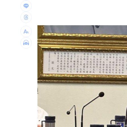
颱風逼近淡水出現龍捲風？老樹連根拔
白海豚橫掃沖繩！4萬戶停電、多人受傷
白海豚來了！最強風雨「恐24小時內灌
佛心價吸客！屏東自助餐雞肉加3菜銅板
台灣彩券開獎直播中
20:31
LIVE三立+24小時直播
15:27
三立iNEWS新聞台線上直播
18:00
商場戰國來臨 台中「頂奢大道」逐漸
台彩父親節推新刮刮樂千萬頭獎超「爸
「拍片人的多重宇宙」職涯論壇9/12登