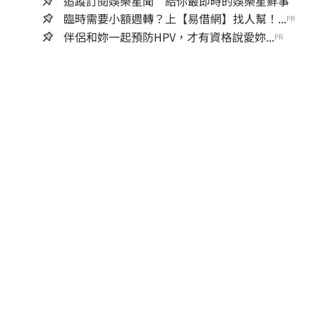
追蹤訂閱娛樂星聞 給你最即時的娛樂星鮮事
臨時需要小額週轉？上【易借網】找人幫！...
PR
伴侶和妳一起預防HPV，才有資格說愛妳...
PR