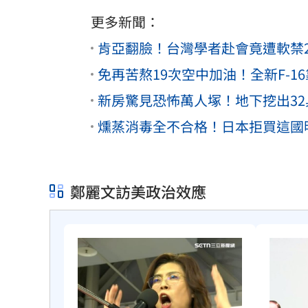
更多新聞：
肯亞翻臉！台灣學者赴會竟遭軟禁2
免再苦熬19次空中加油！全新F-1
新房驚見恐怖萬人塚！地下挖出32
燻蒸消毒全不合格！日本拒買這國明
鄭麗文訪美政治效應