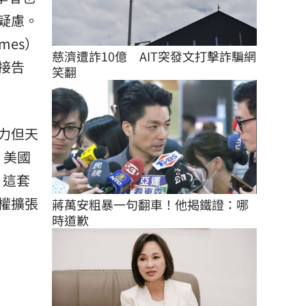
疑慮。
imes）
慈濟遭詐10億　AIT突發文打擊詐騙網
直接告
笑翻
力但天
，美國
，這套
權擴張
蔣萬安粗暴一句翻車！他揭鐵證：哪
時道歉