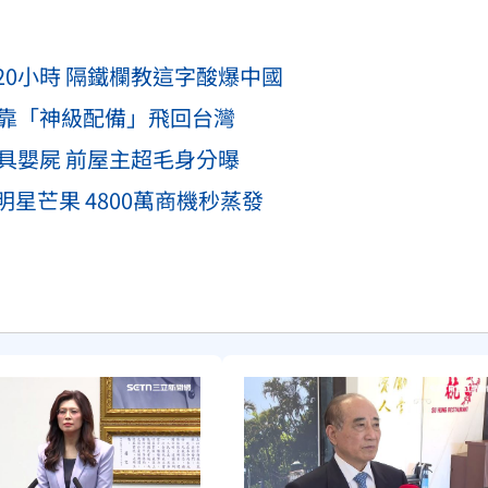
0小時 隔鐵欄教這字酸爆中國
6靠「神級配備」飛回台灣
具嬰屍 前屋主超毛身分曝
星芒果 4800萬商機秒蒸發