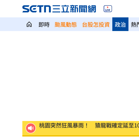
即時
颱風動態
台股怎投資
政治
熱
憂22歲老牛遭宰 女海陸接力330km送
木木林葦妮26歲生日！許願當「角頭千
苗可麗配合失智父演戲「一舉動」逼哭
女攀八大秀失聯 家屬求助：我媽還沒
桃園突然狂風暴雨！ 猿龍戰確定延至1
他曝秘密會議：蔣萬安早知疫苗採購真