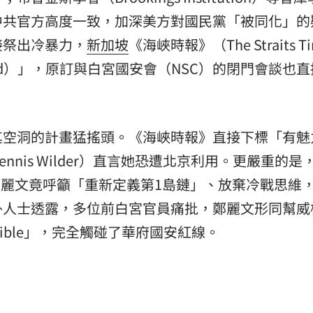
中共官方高度一致，加深美方對國民黨「被同化」的
接祭出冷暴力，
新加坡
《海峽時報》（The Straits T
sed）」，原訂與白宮國安會（NSC）的閉門會談也
其空洞的計畫猛搖頭。《海峽時報》直接下標「有魅
nis Wilder）直言她恐遭北京利用。更嚴重的是
鄭麗文竟呼籲「重新定義第1島鏈」、放棄冷戰思維
外人士透露，多位前白宮官員痛批，鄭麗文形同幫威
ible」，完全觸碰了華府國安紅線。