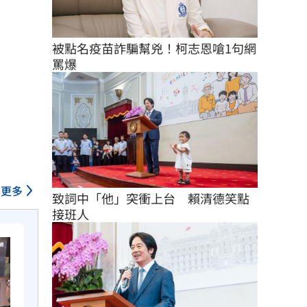
被點名疫苗詐騙幫兇！柯志恩嗆1句網
罵爆
更多
致詞中「他」突衝上台　賴清德笑點
接班人