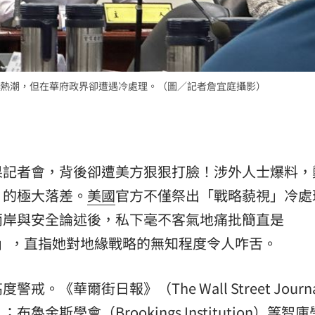
熱潮
10:00
15
熱潮，但在華府政界卻遭遇冷處理。（圖／記者詹宜庭攝影）
果記者會，背後卻遭美方狠狠打臉！涉外人士爆料，
」的極大落差。
美國
官方不僅祭出「戰略藐視」冷處
兩岸與安全論述後，私下毫不客氣地痛批簡直是
無準備」，直指她對地緣戰略的無知程度令人咋舌。
《華爾街日報》（The Wall Street Journ
布魯金斯學會（Brookings Institution）等智