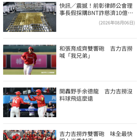
快訊／震撼！前彰律師公會理
事長假採購BNT詐慈濟10億、
洗錢囤232kg黃金
(2026年08月06日)
和張育成齊雙響砲　吉力吉撈
喊「我兄弟」
開轟野手余德龍　吉力吉撈沒
料球飛這麼遠
吉力吉撈炸雙響砲　味全最快