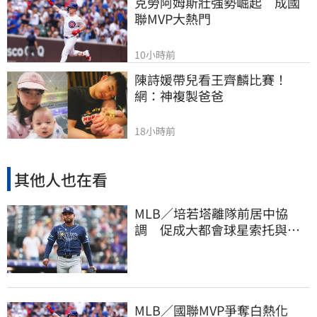
克勞阿姆斯壯強勢崛起　成國
聯MVP大熱門
10小時前
陳詩媛帶兒看王齊麟比賽！
網：神複製爸爸
18小時前
其他人也在看
MLB／培若塔離隊前居中協
調 促成大都會球星索托與林
多世紀大和解
MLB／國聯MVP爭奪白熱化