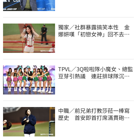
獨家／社群暴露搞笑本性 金
娜妍嘆「初戀女神」回不去！
喊話想代言啤酒
TPVL／3Q啦啦隊小魔女、總監
豆芽引熱議 連莊排球隊沉默6
天發聲了
中職／前兄弟打教莎菈一棒寫
歷史 首安即首打席滿貫砲！
還是WPBL第一支