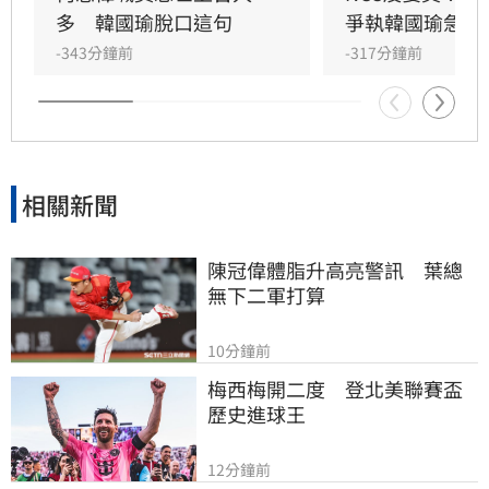
要民眾黨團與交通部溝通。
多　韓國瑜脫口這句
爭執韓國瑜急勸
-343分鐘前
-317分鐘前
相關新聞
陳冠偉體脂升高亮警訊　葉總
無下二軍打算
10分鐘前
梅西梅開二度　登北美聯賽盃
歷史進球王
12分鐘前