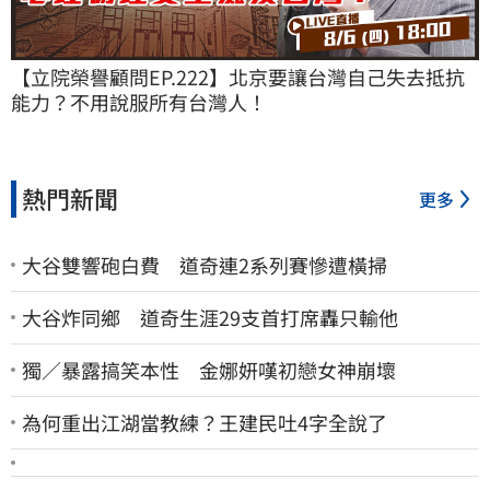
【立院榮譽顧問EP.222】北京要讓台灣自己失去抵抗
能力？不用說服所有台灣人！
熱門新聞
更多
大谷雙響砲白費 道奇連2系列賽慘遭橫掃
大谷炸同鄉 道奇生涯29支首打席轟只輸他
獨／暴露搞笑本性 金娜妍嘆初戀女神崩壞
為何重出江湖當教練？王建民吐4字全說了