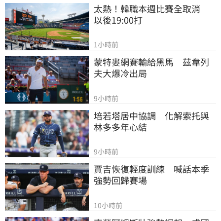
太熱！韓職本週比賽全取消　
以後19:00打
1小時前
蒙特婁網賽輸給黑馬　茲韋列
夫大爆冷出局
9小時前
培若塔居中協調　化解索托與
林多多年心結
9小時前
賈吉恢復輕度訓練　喊話本季
強勢回歸賽場
10小時前