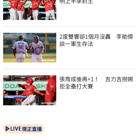
明上半季封王
2度雙響卻1個月沒轟　李勛傑
談一軍生存法
張育成後再+1！　吉力吉撈婉
拒全壘打大賽
現正直播