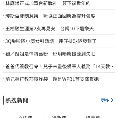
林庭謙正式加盟台新戰神 簽下複數年約
瓊斯盃賽制惹議 籃協正面回應為提升強度
王柏融生涯第2支再見安 台鋼10下退樂天
3Q啦啦隊小魔女引熱議 連莊排球隊發聲了
獨／姐姐是悍將鐵粉 彤玥曝應援練到失眠
爸爸代簽教召令！兒子未盡後備軍人義務「14天教召
不去」換3個月刑期
前兄弟打教莎菈炸裂 還是WPBL首支滿貫砲
熱搜新聞
更多
立法院
行政院
總預算