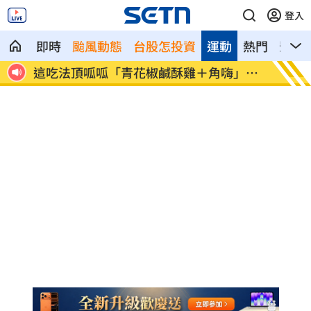
登入
即時
颱風動態
台股怎投資
運動
熱門
影音
神鎮
這吃法頂呱呱「青花椒鹹酥雞＋角嗨」開
韓股慘
賣