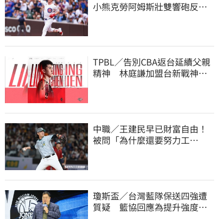
小熊克勞阿姆斯壯雙響砲反超
大谷翔平賠率
TPBL／告別CBA返台延續父親
精神 林庭謙加盟台新戰神！
簽下複數年約
中職／王建民早已財富自由！
被問「為什麼還要努力工
作？」吐4字全說了
瓊斯盃／台灣藍隊保送四強遭
質疑 籃協回應為提升強度！
20年來最高強度