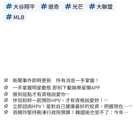
大谷翔平
道奇
光芒
大聯盟
MLB
新聞事件即時更新 所有消息一手掌握！
一手掌握明星動態 即刻下載娛樂星聞APP
做到這點才有資格說愛你
PR
伴侶和妳一起預防HPV，才有資格說愛妳！
PR
立即諮詢HPV！是對自己健康最好的投資，把握現在不
PR
嫌晚！
翁曉玲堅持刪凍行政院預算！韓國瑜也受不了：今年剩4
個月你思考一下