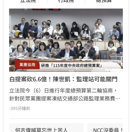
白提案砍6.6億！陳世凱：監理站可能關門
立法院今（6）日進行年度總預算第二輪協商，
針對民眾黨團提案凍結交通部公路監理業務費
40%並減列6.6億元，交通部長陳世凱示警，恐衝
-395分鐘前
擊全台37個監理站運作，甚至面臨關門風險，建
議改為減列500萬元，但民眾黨團總召陳清龍堅
持原案。立法院長韓國瑜最終裁示全案保留，並
何志偉喊莫忘世上苦人
NCC沒委員！白