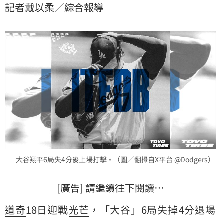
記者戴以柔／綜合報導
大谷翔平6局失4分後上場打擊。（圖／翻攝自X平台 @Dodgers）
[廣告] 請繼續往下閱讀…
道奇
18日迎戰
光芒
，「大谷」6局失掉4分退場