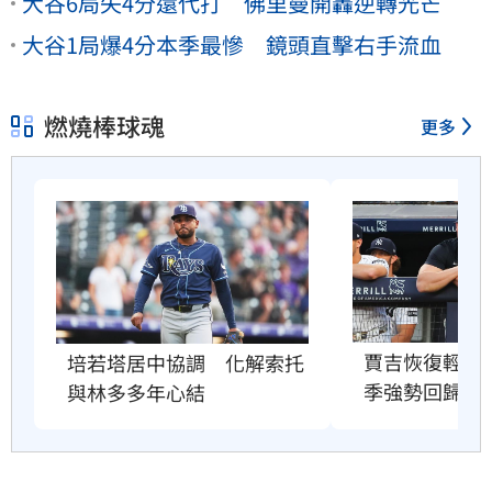
大谷6局失4分還代打 佛里曼開轟逆轉光芒
大谷1局爆4分本季最慘 鏡頭直擊右手流血
燃燒棒球魂
更多
賈吉恢復輕度
培若塔居中協調　化解索托
季強勢回歸賽
與林多多年心結