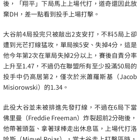
後，「翔平」下局馬上上場代打，道奇還因此放
棄DH，差一點看到投手上場打擊。
大谷前4局投完只被敲出2支安打，不料5局上卻
遭到光芒打線猛攻，單局挨5安、失掉4分，這是
他今年第2次在單局失掉2分以上，賽後自責分率
上升至1.47，不過仍在聯盟所有至少投滿50局的
投手中仍高居第2，僅次於米蕭羅斯基（Jacob
Misiorowski）的1.34。
此役大谷並未被排進先發打線，不過在6局下當
佛里曼（Freddie Freeman）炸裂超前2分砲後，
他帶著頭盔、拿著球棒走出休息區，上場代打洛
哈斯（Miguel Rojas），當大谷走上打擊區時，