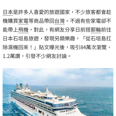
日本
是許多人喜愛的旅遊國家，不少旅客都會趁
機購買
家電
等商品帶回
台灣
。不過有些家電卻不
能帶上
飛機
，對此，有網友分享日前搭
郵輪
前往
日本石垣島旅遊，發現另類樂趣，「從石垣島扛
除濕機回來！」貼文曝光後，吸引84萬次瀏覽、
1.2萬讚，引發不少網友討論。