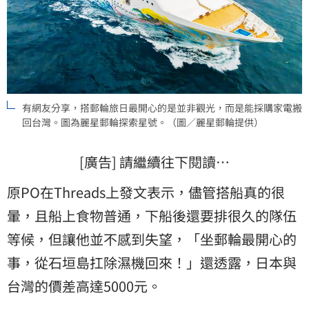
有網友分享，搭郵輪旅日最開心的是並非觀光，而是能採購家電搬
回台灣。圖為麗星郵輪探索星號。（圖／麗星郵輪提供）
[廣告] 請繼續往下閱讀…
原PO在Threads上發文表示，儘管搭船真的很
暈，且船上食物普通，下船後還要排很久的隊伍
等候，但讓他並不感到失望，「坐郵輪最開心的
事，從石垣島扛除濕機回來！」還透露，日本與
台灣的價差高達5000元。