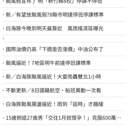
颱風假宣布了 明「新竹縣8校」停課不停班
新／有望放颱風假?8縣市明達停班停課標準
白海豚今晚到明天最靠近 風雨搖滾區曝光
國際油價仍高「下週是否漲價」中油公布了
颱風逼近！7地區明午前達停班課標準
新／白海豚颱風逼近！大雷雨轟雙北1小時
不斷更新／8日國籍航空、船班異動一次看
白海豚颱風擺盪逼近！雨到「這時」才趨緩
15歲倒追27歲男「交往1月就懷孕！」克服600萬債
務 36歲美魔女當阿嬤了