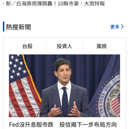
新／白海豚雨彈開轟！10縣市豪、大雨特報
熱搜新聞
更多
台股
投資人
風險
Fed沒升息股市跌　投信揭下一步布局方向