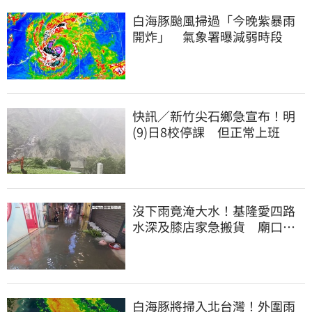
白海豚颱風掃過「今晚紫暴雨
開炸」 氣象署曝減弱時段
快訊／新竹尖石鄉急宣布！明
(9)日8校停課 但正常上班
沒下雨竟淹大水！基隆愛四路
水深及膝店家急搬貨 廟口夜
市封路改道
白海豚將掃入北台灣！外圍雨