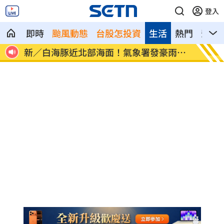
登入
即時
颱風動態
台股怎投資
生活
熱門
影音
像台
新／白海豚近北部海面！氣象署發豪雨特
南電Q
報