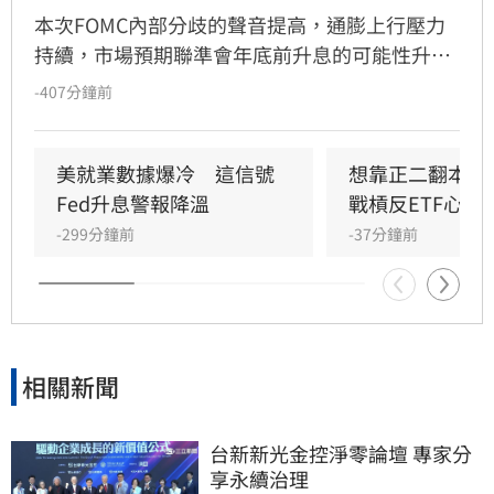
本次FOMC內部分歧的聲音提高，通膨上行壓力
持續，市場預期聯準會年底前升息的可能性升
高，凱基投信認為，升息確實會帶給金融市場波
-407分鐘前
動，但不會顯著影響股市上升的趨勢。美國聯準
會召開FOMC會議，主席華許中性偏鴿派的言論
搭配內部官員態度的分歧，使投資人質疑聯準會
美就業數據爆冷　這信號
想靠正二翻本？
在打壓通膨方面的決心。
Fed升息警報降溫
戰槓反ETF心法
-299分鐘前
-37分鐘前
相關新聞
台新新光金控淨零論壇 專家分
享永續治理