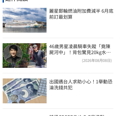
麗星郵輪燃油附加費減半 6月底
前訂最划算
46歲男星凌晨騎車失蹤「竟陳
屍河中」！背包驚見20kg水泥
塊 死因成謎
(2026年08月08日)
出國遇台人求助小心！1舉動恐
淪洗錢共犯