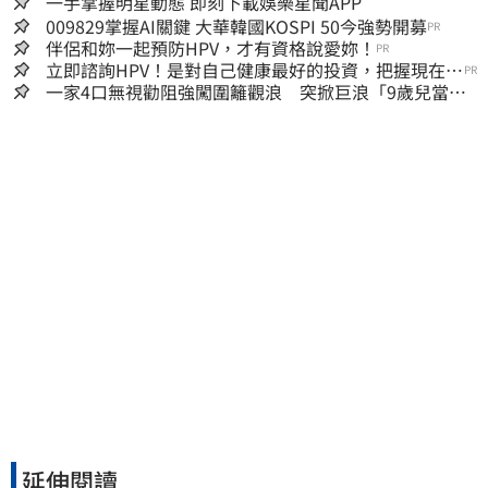
一手掌握明星動態 即刻下載娛樂星聞APP
009829掌握AI關鍵 大華韓國KOSPI 50今強勢開募
PR
伴侶和妳一起預防HPV，才有資格說愛妳！
PR
立即諮詢HPV！是對自己健康最好的投資，把握現在不
PR
嫌晚！
一家4口無視勸阻強闖圍籬觀浪 突掀巨浪「9歲兒當場
遭捲入海」
延伸閱讀