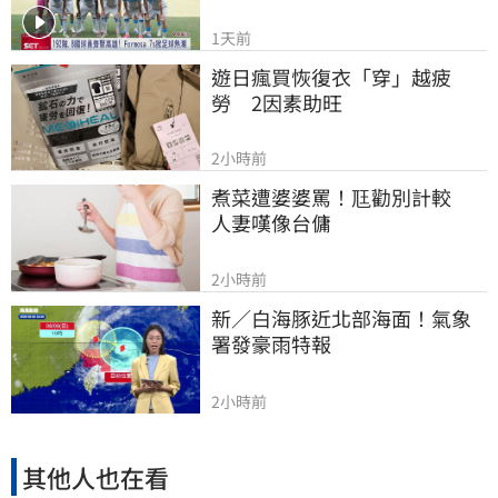
1天前
遊日瘋買恢復衣「穿」越疲
勞　2因素助旺
2小時前
煮菜遭婆婆罵！尫勸別計較　
人妻嘆像台傭
2小時前
新／白海豚近北部海面！氣象
署發豪雨特報
2小時前
其他人也在看