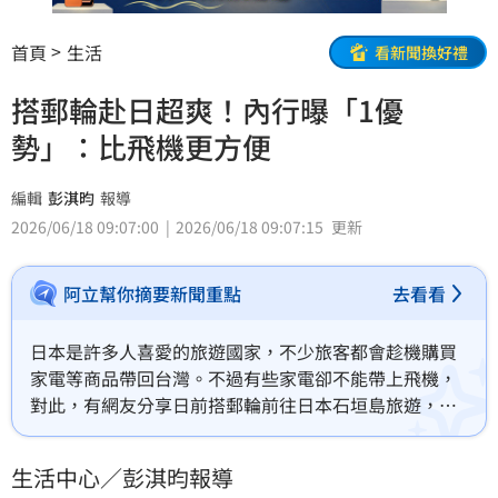
首頁
生活
看新聞換好禮
搭郵輪赴日超爽！內行曝「1優
勢」：比飛機更方便
編輯
彭淇昀
報導
2026/06/18 09:07:00
2026/06/18 09:07:15
更新
阿立幫你摘要新聞重點
去看看
日本是許多人喜愛的旅遊國家，不少旅客都會趁機購買
家電等商品帶回台灣。不過有些家電卻不能帶上飛機，
對此，有網友分享日前搭郵輪前往日本石垣島旅遊，發
現另類樂趣，「從石垣島扛除濕機回來！」貼文曝光
後，吸引84萬次瀏覽、1.2萬讚，引發不少網友討論。
生活中心／彭淇昀報導