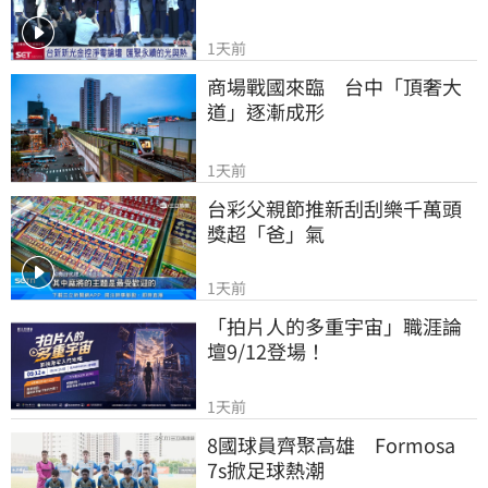
1天前
商場戰國來臨　台中「頂奢大
道」逐漸成形
1天前
台彩父親節推新刮刮樂千萬頭
獎超「爸」氣
1天前
「拍片人的多重宇宙」職涯論
壇9/12登場！
1天前
8國球員齊聚高雄　Formosa 
7s掀足球熱潮