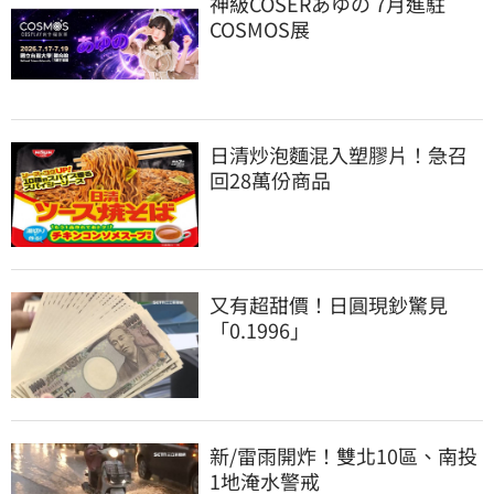
神級COSERあゆの 7月進駐
COSMOS展
日清炒泡麵混入塑膠片！急召
回28萬份商品
又有超甜價！日圓現鈔驚見
「0.1996」
新/雷雨開炸！雙北10區、南投
1地淹水警戒