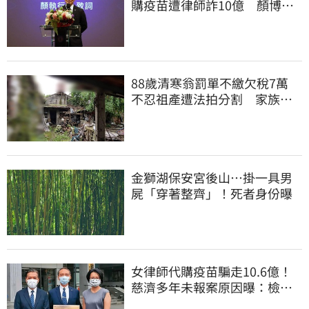
購疫苗遭律師詐10億 顏博
文：有被騙的感覺
88歲清寒翁罰單不繳欠稅7萬
不忍祖產遭法拍分割 家族按
月代繳償債
金獅湖保安宮後山…掛一具男
屍「穿著整齊」！死者身份曝
女律師代購疫苗騙走10.6億！
慈濟多年未報案原因曝：檢警
上門才知被騙