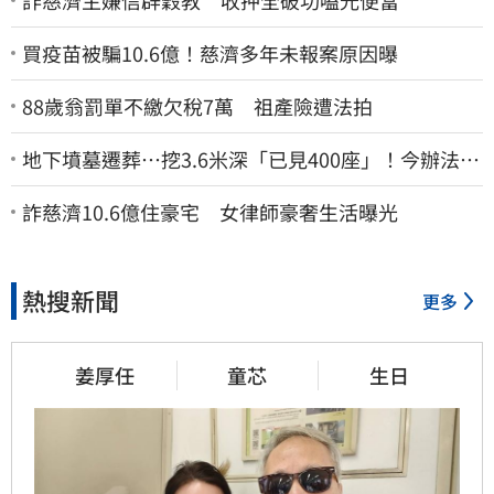
買疫苗被騙10.6億！慈濟多年未報案原因曝
88歲翁罰單不繳欠稅7萬 祖產險遭法拍
地下墳墓遷葬…挖3.6米深「已見400座」！今辦法會
安撫祖先
詐慈濟10.6億住豪宅 女律師豪奢生活曝光
熱搜新聞
更多
姜厚任
童芯
生日