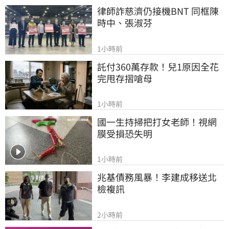
律師詐慈濟仍接機BNT 同框陳
時中、張淑芬
1小時前
託付360萬存款！兒1原因全花
完甩存摺嗆母
1小時前
國一生持掃把打女老師！視網
膜受損恐失明
1小時前
兆基債務風暴！李建成移送北
檢複訊
2小時前