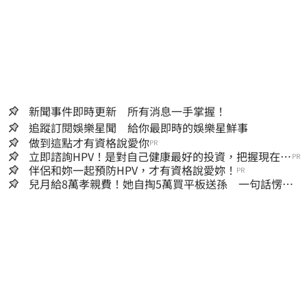
新聞事件即時更新 所有消息一手掌握！
追蹤訂閱娛樂星聞 給你最即時的娛樂星鮮事
做到這點才有資格說愛你
PR
立即諮詢HPV！是對自己健康最好的投資，把握現在不
PR
嫌晚！
伴侶和妳一起預防HPV，才有資格說愛妳！
PR
兒月給8萬孝親費！她自掏5萬買平板送孫 一句話愣原
地「傷心不已」