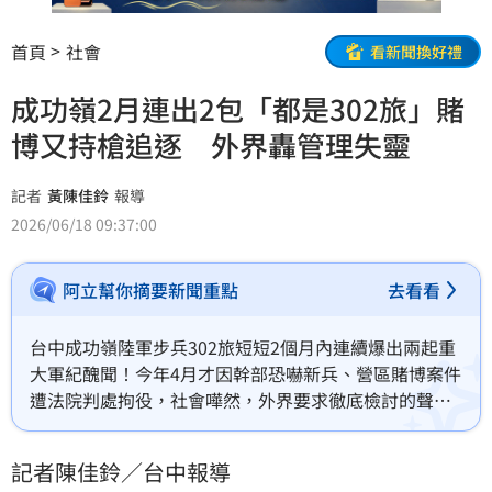
首頁
社會
看新聞換好禮
成功嶺2月連出2包「都是302旅」賭
博又持槍追逐 外界轟管理失靈
記者
黃陳佳鈴
報導
2026/06/18 09:37:00
阿立幫你摘要新聞重點
去看看
台中成功嶺陸軍步兵302旅短短2個月內連續爆出兩起重
大軍紀醜聞！今年4月才因幹部恐嚇新兵、營區賭博案件
遭法院判處拘役，社會嘩然，外界要求徹底檢討的聲浪
未息，如今302旅又再度出包！一名張姓中士疑似違規
持T91電子訓練槍對士兵射擊並追逐，導致對方身體出
記者陳佳鈴／台中報導
現瘀青。陸軍第十軍團獲報後已展開調查，全案主動函