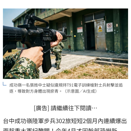
送憲兵隊依法偵辦，外界痛批，同一支部隊連續出事，
改善措施根本形同虛設。
成功嶺一名張姓中士疑似違規持T91電子訓練槍對士兵射擊並追
逐，導致對方身體出現瘀青。（示意圖／AI生成）
[廣告] 請繼續往下閱讀…
台中成功嶺陸軍步兵302旅短短2個月內連續爆出
兩起重大
軍紀
醜聞！今年4月才因幹部恐嚇新