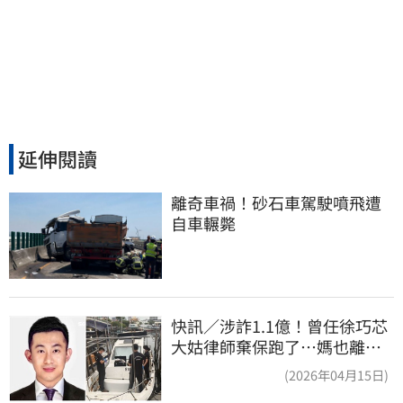
延伸閱讀
離奇車禍！砂石車駕駛噴飛遭
自車輾斃
快訊／涉詐1.1億！曾任徐巧芯
大姑律師棄保跑了…媽也離
境 桃檢發通緝
(2026年04月15日)