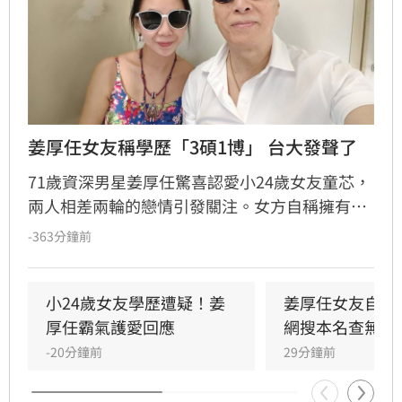
姜厚任女友稱學歷「3碩1博」 台大發聲了
71歲資深男星姜厚任驚喜認愛小24歲女友童芯，
兩人相差兩輪的戀情引發關注。女方自稱擁有台
大「3碩1博」的超狂學歷，並擔任電影公司CEO
-363分鐘前
與跨國研究員，背景相當顯赫。然而，有網友於
國家圖書館論文系統查詢後發現查無資料，隨即
引發學歷造假疑雲。對此，台灣大學校方回應表
小24歲女友學歷遭疑！姜
姜厚任女友自曝
示，個人學歷資訊涉及隱私，無法對外說明。面
厚任霸氣護愛回應
網搜本名查無此
對外界的質疑聲浪，姜厚任展現霸氣護愛態度，
-20分鐘前
29分鐘前
呼籲外界不要把這段感情當成偵探片，強調自己
對女方背景有一定了解，懇請大眾給予兩人正常