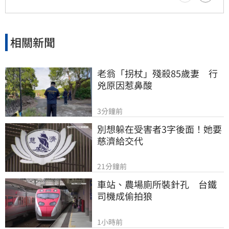
的交往空間與尊重，不希望私生活受到外界過度
干擾。
相關新聞
老翁「拐杖」殘殺85歲妻　行
兇原因惹鼻酸
3分鐘前
別想躲在受害者3字後面！她要
慈濟給交代
21分鐘前
車站、農場廁所裝針孔　台鐵
司機成偷拍狼
1小時前