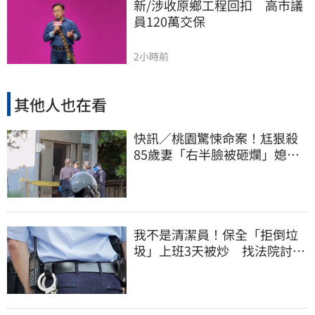
新/涉收原鄉工程回扣　高市議
員120萬交保
2小時前
其他人也在看
快訊／桃園驚悚命案！尪狠殺
85歲妻「右半臉被砸爛」媳報
案：公公殺婆婆
我不是清潔員！保全「拒倒垃
圾」上班3天被炒 找法院討公
道結果出爐