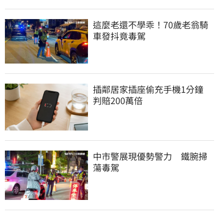
這麼老還不學乖！70歲老翁騎
車發抖竟毒駕
插鄰居家插座偷充手機1分鐘　
判賠200萬倍
中市警展現優勢警力　鐵腕掃
蕩毒駕