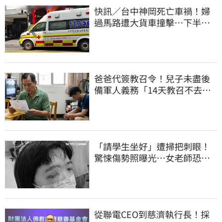
快訊／台中神岡死亡車禍！婦
過馬路遭大貨車撞擊…下半身
輾碎慘死路口
爸爸代簽教召令！兒子未盡後
備軍人義務「14天教召不去」
換3個月刑期
「請學生坐好」遭掃把刺眼！
驚悚傷勢照曝光…女老師恐失
明堅持會提告
從聯電CEO到慈濟執行長！採