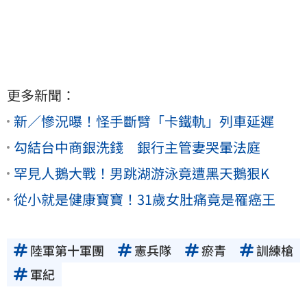
更多新聞：
新／慘況曝！怪手斷臂「卡鐵軌」列車延遲
勾結台中商銀洗錢 銀行主管妻哭暈法庭
罕見人鵝大戰！男跳湖游泳竟遭黑天鵝狠K
從小就是健康寶寶！31歲女肚痛竟是罹癌王
陸軍第十軍團
憲兵隊
瘀青
訓練槍
軍紀