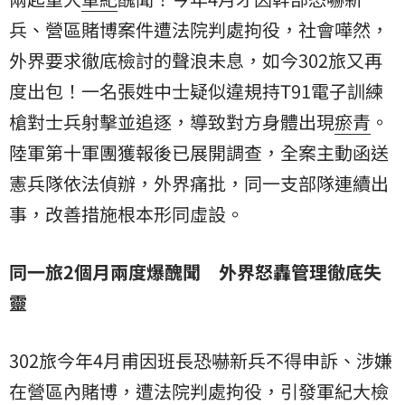
兵、營區賭博案件遭法院判處拘役，社會嘩然，
外界要求徹底檢討的聲浪未息，如今302旅又再
度出包！一名張姓中士疑似違規持T91電子
訓練
槍
對士兵射擊並追逐，導致對方身體出現
瘀青
。
陸軍第十軍團
獲報後已展開調查，全案主動函送
憲兵隊
依法偵辦，外界痛批，同一支部隊連續出
事，改善措施根本形同虛設。
同一旅2個月兩度爆醜聞 外界怒轟管理徹底失
靈
302旅今年4月甫因班長恐嚇新兵不得申訴、涉嫌
在營區內賭博，遭法院判處拘役，引發軍紀大檢