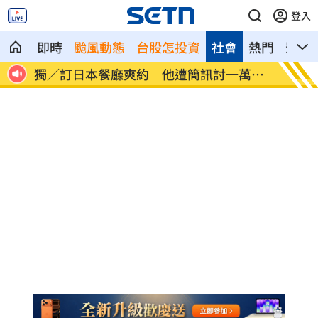
登入
即時
颱風動態
台股怎投資
社會
熱門
影音
」防線
獨／訂日本餐廳爽約 他遭簡訊討一萬日
陳鏞基
幣
圖