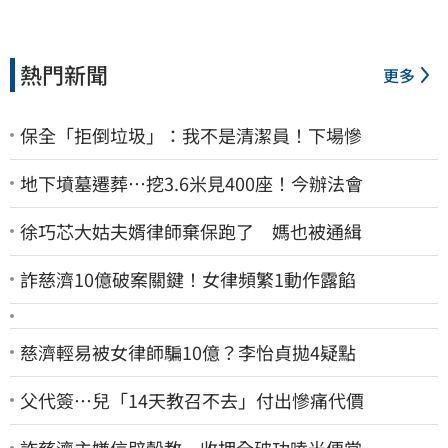
熱門新聞
更多
保全「拒倒垃圾」：我不是清潔員！下場慘
地下墳墓遷葬…挖3.6米見400座！今辦法會
徐巧芯大姑夫婿律師棄保跑了 媽也被通緝
詐慈濟10億破案關鍵！女律頻繁1動作露餡
慈濟輕易被女律師騙10億？李怡貞拋4疑點
父代簽…兒「14天教召不去」付出慘痛代價
詐慈濟主嫌信辟穀教 收押全破功嗑光便當