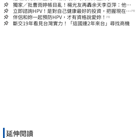
獨家／批曹雨婷帳目亂！楊光友再轟余天李亞萍：他們
工會跟演藝圈沒關
立即諮詢HPV！是對自己健康最好的投資，把握現在不
PR
嫌晚！
伴侶和妳一起預防HPV，才有資格說愛妳！
PR
斷交19年看見台灣實力！「這國連2年來台」尋找商機
延伸閱讀