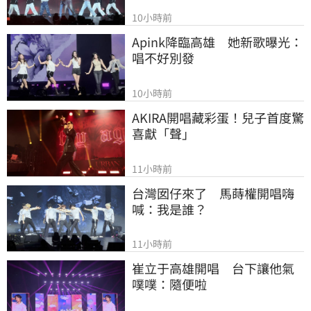
10小時前
Apink降臨高雄　她新歌曝光：
唱不好別發
10小時前
AKIRA開唱藏彩蛋！兒子首度驚
喜獻「聲」
11小時前
台灣囡仔來了　馬蒔權開唱嗨
喊：我是誰？
11小時前
崔立于高雄開唱　台下讓他氣
噗噗：隨便啦