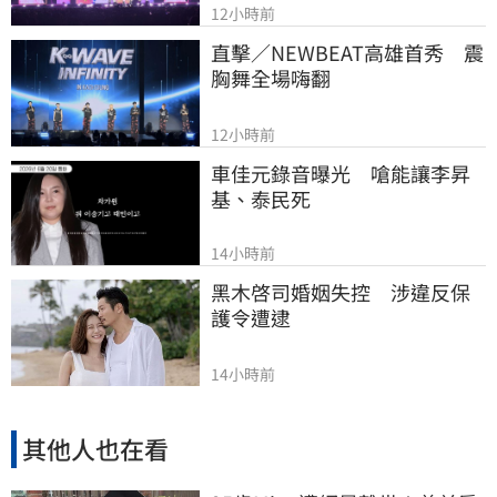
12小時前
直擊／NEWBEAT高雄首秀　震
胸舞全場嗨翻
12小時前
車佳元錄音曝光　嗆能讓李昇
基、泰民死
14小時前
黑木啓司婚姻失控　涉違反保
護令遭逮
14小時前
其他人也在看