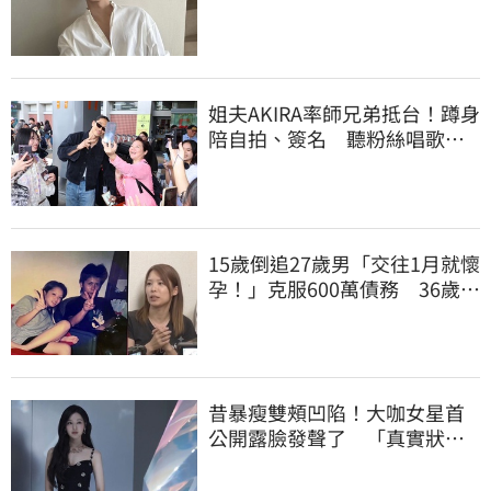
為他的驕傲
姐夫AKIRA率師兄弟抵台！蹲身
陪自拍、簽名 聽粉絲唱歌羞
喊：好懷念喔
15歲倒追27歲男「交往1月就懷
孕！」克服600萬債務 36歲美
魔女當阿嬤了
昔暴瘦雙頰凹陷！大咖女星首
公開露臉發聲了 「真實狀
態」曝光