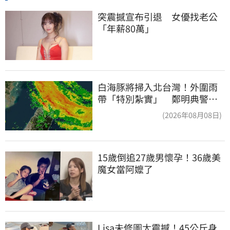
突震撼宣布引退　女優找老公
「年薪80萬」
白海豚將掃入北台灣！外圍雨
帶「特別紮實」 鄭明典警告
別出門
(2026年08月08日)
15歲倒追27歲男懷孕！36歲美
魔女當阿嬤了
Lisa未修圖太震撼！45公斤身