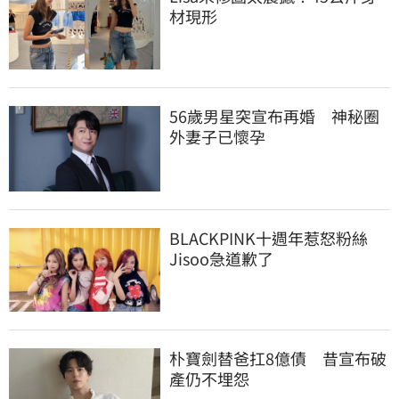
材現形
56歲男星突宣布再婚　神秘圈
外妻子已懷孕
BLACKPINK十週年惹怒粉絲　
Jisoo急道歉了
朴寶劍替爸扛8億債　昔宣布破
產仍不埋怨