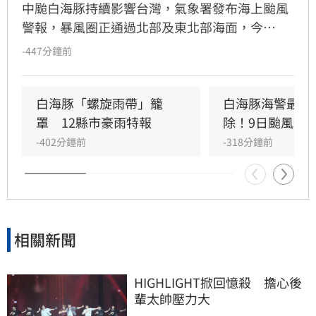
中颱白海豚持續影響台灣，氣象署發布海上颱風
警報，暴風圈正通過北部及東北部海面，今
（9）日凌晨至上午影響最劇。氣象署針對12縣
-447分鐘前
市發布豪大雨特報，新竹及苗栗山區恐有大豪
雨，台中以北山區雨勢猛烈，累積雨量上看400
毫米。各地風力強勁，彭佳嶼測得13級強陣風。
白海豚「螺旋雨帶」籠
白海豚海警最快
預計午後颱風逐漸遠離，但隨著颱風登陸中國，
罩　12縣市豪雨特報
除！9日颱風假
西南風將隨之增強，南部地區入夜後雨勢轉趨明
-402分鐘前
-318分鐘前
顯，未來一週中南部需留意持續性的多雨天氣，
請民眾務必做好防颱準備，並留意最新氣象資訊
以策安全。
相關新聞
HIGHLIGHT掀回憶殺　擔心後
輩太帥壓力大