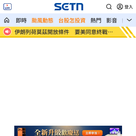
登入
即時
颱風動態
台股怎投資
熱門
影音
熱搜
戰撤
低軌衛星王者 昇達科新目標價
泰校園