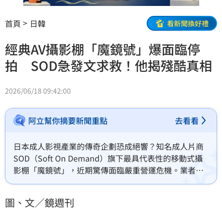
首頁
日韓
看新聞換好禮
經典AV攝影棚「魔鏡號」爆面臨停
拍 SOD急發文求救！他揭殘酷真相
2026/06/18 09:42:00
阿立幫你摘要新聞重點
去看看
日本成人影視產業的傳奇企劃恐成絕響？知名成人片商
SOD（Soft On Demand）旗下最具代表性的移動式攝
影棚「魔鏡號」，近期驚傳面臨嚴重營運危機。業者透
過官方社群證實，由於品牌名氣與整體銷售量皆呈現明
顯下滑趨勢，若惡劣情況無法止血，這部承載無數觀眾
圖、文／鏡週刊
青春回憶的經典系列，恐將面臨終止拍攝的命運。