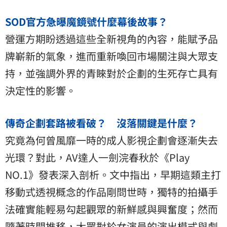
SOD官方急曝魔鏡號什麼幕後故事？
營運方期盼透過這些全新視角的內容，能賦予品
牌嶄新的氣象，進而重新喚回市場關注與大眾支
持，並強調外界的青睞對於企劃的生死存亡具有
決定性的影響。
傳奇企劃套路被看破？ 沒落關鍵是什麼？
究竟為何曾風靡一時的成人影視企劃會逐漸失去
光環？對此，AV達人一劍浣春秋於《Play
NO.1》發表深入剖析。文中指出，早期這類主打
移動式透視概念的作品剛問世時，獨特的拍攝手
法確實能輕易勾起觀眾的新鮮感與興奮度；然而
隨著時間推移，大眾對於女演員的演出模式與劇