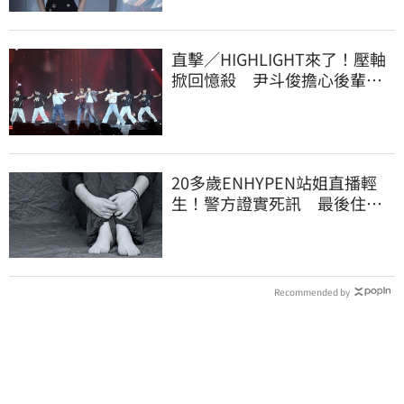
直擊／HIGHLIGHT來了！壓軸
掀回憶殺 尹斗俊擔心後輩太
帥：壓力好大
20多歲ENHYPEN站姐直播輕
生！警方證實死訊 最後住處
曝光令人鼻酸
Recommended by