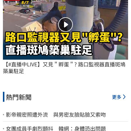
【#直播中LIVE】又見＂孵蛋＂? 路口監視器直播斑鳩
築巢駐足
熱門新聞
更多
影帝親密照遭外流 與男密友臉貼臉又索吻
女團成員手劇烈顫抖 韓網：身體恐出問題