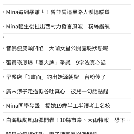
Mina遭網暴離世！曾並肩追星路人淚憶暖舉
Mina輕生後扯出西村力發言風波 粉絲護航
昔暴瘦雙頰凹陷 大咖女星公開露臉狀態曝
張員瑛屢爆「耍大牌」爭議 9字洩真心話
早餐店「1畫面」釣出始源朝聖 台粉傻了
廣末涼子走過低谷吐真心 被兒一句話點醒
Mina同學發聲 揭她19歲半工半讀考上名校
白海豚颱風雨彈開轟！10縣市豪、大雨特報 恐下到
明天