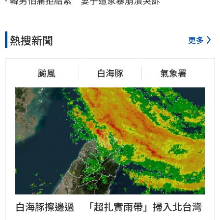
韓男怕痛拒結紮 妻子遭家暴崩潰哭訴
熱搜新聞
更多
颱風
白海豚
氣象署
白海豚擦邊過　「超扎實雨帶」掃入北台灣