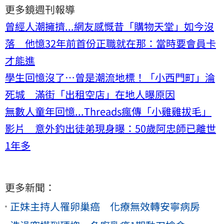
更多鏡週刊報導
曾經人潮擁擠...網友感慨昔「購物天堂」如今沒
落 他憶32年前首份正職就在那：當時要會員卡
才能進
學生回憶沒了…曾是潮流地標！「小西門町」淪
死城 滿街「出租空店」在地人曝原因
無數人童年回憶...Threads瘋傳「小雞雞拔毛」
影片 意外釣出徒弟現身曝：50歲阿忠師已離世
1年多
更多新聞：
正妹主持人罹卵巢癌 化療無效轉安寧病房