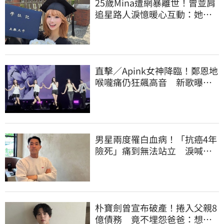
25歲Mina遭網暴離世！曾並肩
追星路人淚憶暖心互動：她真
的很善良
直擊／Apink女神降臨！鄭恩地
喉嚨痛仍狂飆高音 新歌曝
光：唱不好別發
男星兩度罹白血病！「抗癌4年
險死」痛到無法站立 淚喊：
老天要我放棄
朴寶劍曾宣布破產！捲入父親8
億債務 竟不埋怨爸爸：想成