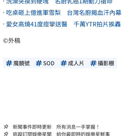
洗澡突摸到硬塊 名廚乳癌1期動刀搶命
吃桌砸上億進軍雪梨 台灣名廚揭血汗內幕
愛女高燒41度痙攣送醫 千萬YTR拍片挨轟
©外稿
魔鏡號
SOD
成人片
攝影棚
新聞事件即時更新 所有消息一手掌握！
追蹤訂閱娛樂星聞 給你最即時的娛樂星鮮事