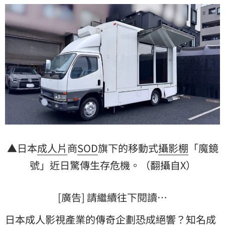
▲日本
成人片
商
SOD
旗下的移動式
攝影棚
「
魔鏡
號
」近日驚傳生存危機。（翻攝自X）
[廣告] 請繼續往下閱讀…
日本成人影視產業的傳奇企劃恐成絕響？知名成