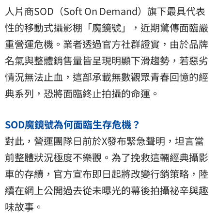
人片商SOD（Soft On Demand）旗下最具代表
性的移動式攝影棚「魔鏡號」，近期驚傳面臨嚴
重營運危機。業者透過官方社群證實，由於品牌
名氣與整體銷售量皆呈現明顯下滑趨勢，若惡劣
情況無法止血，這部承載無數觀眾青春回憶的經
典系列，恐將面臨終止拍攝的命運。
SOD魔鏡號為何面臨生存危機？
對此，營運團隊日前於X發布緊急聲明，坦言當
前整體狀況極度不樂觀。為了挽救這輛經典攝影
車的存續，官方宣布即日起將改變行銷策略，陸
續在網上公開過去從未曝光的幕後拍攝祕辛與趣
味故事。