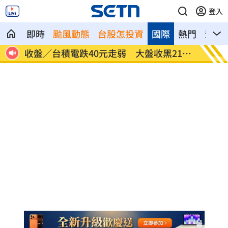
登入
即時
颱風動態
台股怎投資
國際
熱門
影音
14
反覆感冒...脖子冒腫塊 48歲女罹口腔癌
國軍漢
了