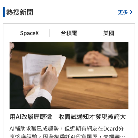
熱搜新聞
更多
SpaceX
台積電
美國
用AI改履歷應徵　收面試通知才發現被誇大
AI輔助求職已成趨勢，但近期有網友在Dcard分
享慘痛經驗，因全權委託AI代寫履歷，未經審核