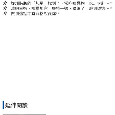
腹部脂肪的「剋星」找到了，常吃這幾物，吃走大肚
PR
囊，瘦出小蠻腰
減肥首選，檸檬加它，堅持一週，腰細了，瘦到你懷疑
PR
人生
做到這點才有資格說愛你
PR
延伸閱讀