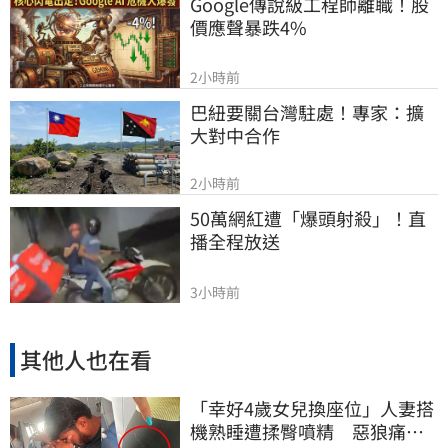
Google傳說級工程師離職！股
價應聲暴跌4%
2小時前
巴紐要關台灣駐處！專家：擴
大對中合作
2小時前
50萬網紅遭「爆頭射殺」！直
播全程放送
3小時前
其他人也在看
「幸好4歲女兒換座位」人妻搭
機熟睡遭揉臀噴精 惡狼痛哭