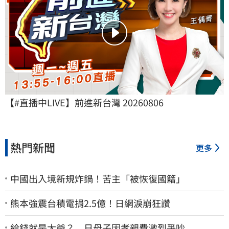
【#直播中LIVE】前進新台灣 20260806
熱門新聞
更多
中國出入境新規炸鍋！苦主「被恢復國籍」
熊本強震台積電捐2.5億！日網淚崩狂讚
給錢就是大爺？ 日母子因孝親費激烈爭吵