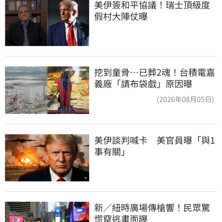
美伊簽和平協議！瑞士頂級度
假村大陣仗曝
挖到童骨…已葬2魂！台積電嘉
義廠「請布袋戲」原因曝
(2026年08月05日)
美伊談判喊卡　美官員曝「與1
事有關」
新／紐時廣場傳槍響！民眾驚
慌竄逃畫面曝