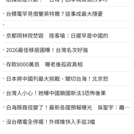
台積電罕見借鑒英特爾？這事成最大隱憂
京都岡林院焚毀 陸客嗆：日遲早是中國的
2026最佳移居國曝！台灣名次好強
存款8000萬翁 曝老後孤寂真相
日本將中國列最大挑戰、關切台海！北京怒
台灣人小心！她曝中國鎖國新法3恐怖後果
白海豚路徑變了！最新各國預報曝光 吳聖宇：離台
灣又更近一點
沒台積電全停擺！外媒推快入手這3檔