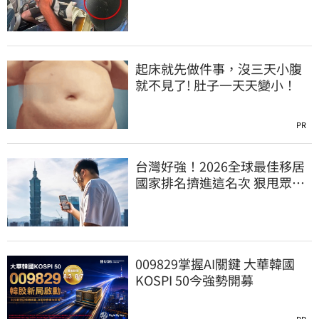
下跪磕頭求饒
起床就先做件事，沒三天小腹
就不見了! 肚子一天天變小！
PR
台灣好強！2026全球最佳移居
國家排名擠進這名次 狠甩眾多
歐美熱門國家
009829掌握AI關鍵 大華韓國
KOSPI 50今強勢開募