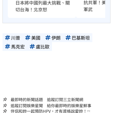
抗共軍！美國將
日本將中國列最大挑戰、關
軍武
切台海！北京怒
川普
美國
伊朗
巴基斯坦
馬克宏
盧比歐
最即時的新聞話題 追蹤訂閱三立新聞網
追蹤訂閱娛樂星聞 給你最即時的娛樂星鮮事
伴侶和妳一起預防HPV，才有資格說愛妳！
PR