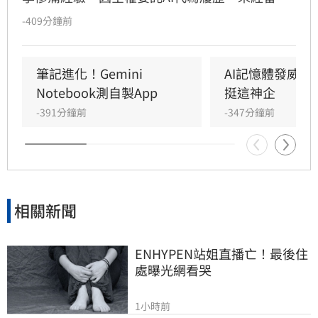
即投遞，結果履歷被AI自動「腦補」誇大，將協
-409分鐘前
助專案寫成主導，技能也遭吹捧。該名網友提
醒，AI為提供情緒價值常過度包裝，若面試時與
實際能力不符恐面臨社死。專家與網友建議，AI
筆記進化！Gemini 
AI記憶體發威！
僅適合作為修飾語句的工具，而非內容產出者。
Notebook測自製App
挺這神企
求職者應先撰寫真實初稿，再請AI優化，並給予
-391分鐘前
-347分鐘前
明確指令避免誇大，最終審核仍需回歸自身，確
保履歷內容真實可靠，以免因誠信問題在面試環
節遭淘汰，影響職涯發展。
相關新聞
ENHYPEN站姐直播亡！最後住
處曝光網看哭
1小時前