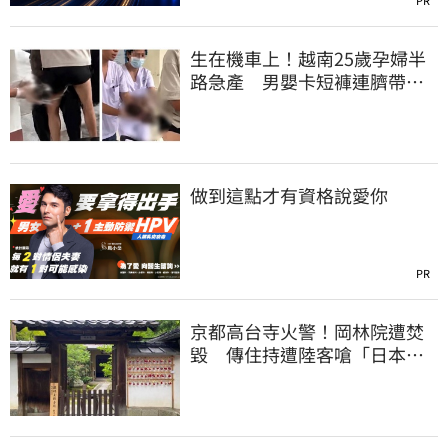
PR
生在機車上！越南25歲孕婦半
路急產 男嬰卡短褲連臍帶奔
醫院
做到這點才有資格說愛你
PR
京都高台寺火警！岡林院遭焚
毀 傳住持遭陸客嗆「日本遲
早是中國的」