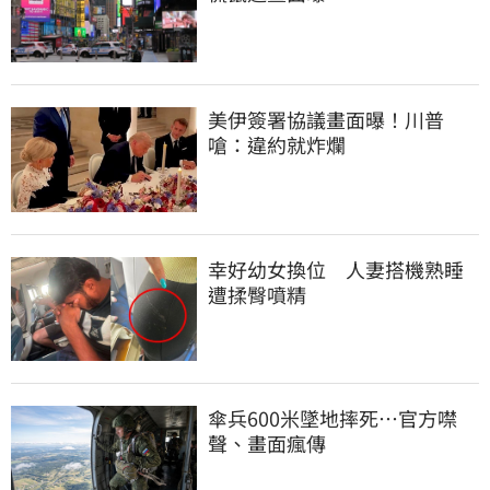
美伊簽署協議畫面曝！川普
嗆：違約就炸爛
幸好幼女換位　人妻搭機熟睡
遭揉臀噴精
傘兵600米墜地摔死…官方噤
聲、畫面瘋傳