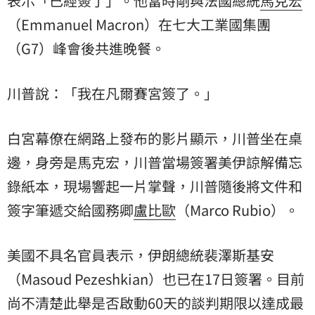
表示「已經簽了」。他當時剛與法國總統
馬克宏
（Emmanuel Macron）在七大工業國集團
（G7）峰會後共進晚餐。
川普說：「我在凡爾賽宮簽了。」
白宮幕僚在網路上發布的影片顯示，川普坐在桌
邊，身旁是馬克宏，川普當場簽署美伊諒解備忘
錄紙本，現場響起一片掌聲，川普隨後將文件和
簽字筆遞交給國務卿
盧比歐
（Marco Rubio）。
美國不具名官員表示，伊朗總統裴澤斯基安
（Masoud Pezeshkian）也已在17日簽署。目前
尚不清楚此舉是否啟動60天的談判期限以達成最