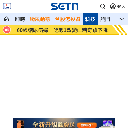
登入
即時
颱風動態
台股怎投資
科技
熱門
影音
理事
60歲糖尿病婦 吃飯1改變血糖奇蹟下降
白海豚
曝