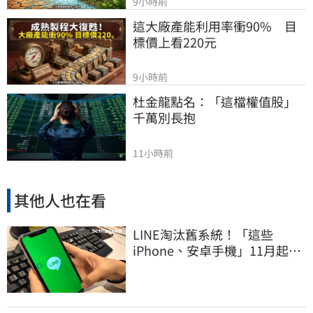
9小時前
這大廠產能利用率衝90%　目
標價上看220元
9小時前
杜金龍點名：「這檔權值股」
千萬別長抱
11小時前
其他人也在看
LINE淘汰舊系統！「這些
iPhone、安卓手機」11月起無
法傳訊息