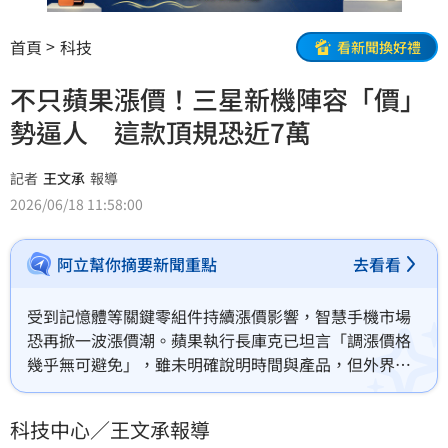
首頁
科技
看新聞換好禮
不只蘋果漲價！三星新機陣容「價」
勢逼人 這款頂規恐近7萬
記者
王文承
報導
2026/06/18 11:58:00
阿立幫你摘要新聞重點
去看看
受到記憶體等關鍵零組件持續漲價影響，智慧手機市場
恐再掀一波漲價潮。蘋果執行長庫克已坦言「調漲價格
幾乎無可避免」，雖未明確說明時間與產品，但外界普
遍預期，預計9月亮相的iPhone 18 Pro系列，以及首款
折疊iPhone，可能會率先反映成本壓力。不僅蘋果可能
科技中心／王文承報導
調漲，三星預計於7月發表新一代折疊手機陣容，包括 Z 