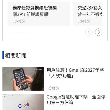
員18年。姜厚任因惜才擔任其事業集團總裁，協
助管理跨領域資源，讓童芯專注研發。童芯除學
姜厚任認愛挨酸恐被騙！
交過2外籍女友
術成就外，還具備特殊靈性體驗，曾在廟宇創下
曬39年前鐵證反擊
曾一年不近女色
連續擲出42個聖筊的奇蹟。兩人超越傳統男女情
6小時前
8小時前
愛，以理性思維與能力互補模式，共同經營科
技、文化與農業事業，展開跨越世紀的合作使
命。
相關新聞
用戶注意！Gmail在2027年將
「大砍3功能」
5分鐘前
Google智慧助理下架　全面停
用第三方信箱