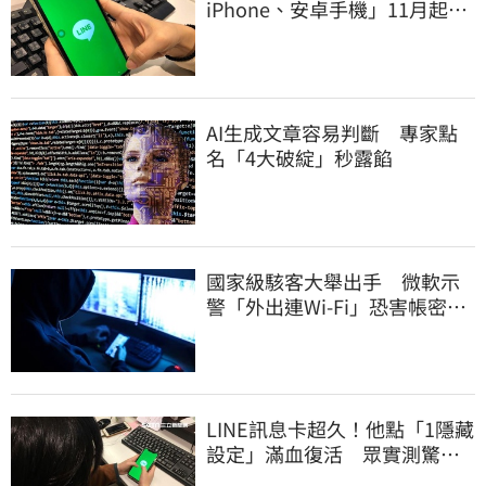
iPhone、安卓手機」11月起無
法傳訊息
AI生成文章容易判斷 專家點
名「4大破綻」秒露餡
國家級駭客大舉出手 微軟示
警「外出連Wi-Fi」恐害帳密被
盜
LINE訊息卡超久！他點「1隱藏
設定」滿血復活 眾實測驚：
超神