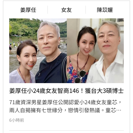
姜厚任
女友
陳苡孋
姜厚任小24歲女友智商146！獲台大3碩博士
71歲資深男星姜厚任公開認愛小24歲女友童芯，
兩人自揭擁有七世緣分，戀情引發熱議。童芯被
譽為全方位學霸，擁有146高智商，不僅取得台
6小時前
大三個碩士與博士學位，更曾在美擔任科技研究