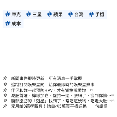
庫克
三星
蘋果
台灣
手機
成本
新聞事件即時更新 所有消息一手掌握！
追蹤訂閱娛樂星聞 給你最即時的娛樂星鮮事
伴侶和妳一起預防HPV，才有資格說愛妳！
PR
減肥首選，檸檬加它，堅持一週，腰細了，瘦到你懷疑
PR
人生
腹部脂肪的「剋星」找到了，常吃這幾物，吃走大肚
PR
囊，瘦出小蠻腰
兒月給8萬孝親費！她自掏5萬買平板送孫 一句話愣原
地「傷心不已」