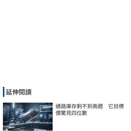
延伸閱讀
通路庫存剩不到兩週　它目標
價驚見四位數