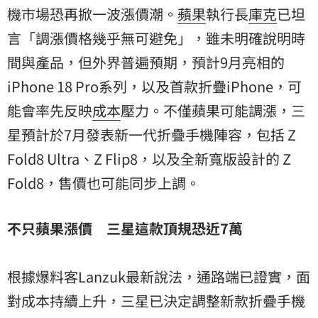
機
市場恐再掀一波漲價潮。
蘋果
執行長
庫克
已坦
言「調漲價格幾乎無可避免」，雖未明確說明時
間與產品，但外界普遍預期，預計9月亮相的
iPhone 18 Pro系列，以及首款折疊iPhone，可
能會率先反映
成本
壓力。不僅蘋果可能調漲，
三
星
預計於7月發表新一代折疊手機陣容，包括 Z
Fold8 Ultra、Z Flip8，以及全新寬版設計的 Z
Fold8，售價也可能同步上調。
不只蘋果漲價 三星這款頂規恐近7萬
根據爆料客Lanzuk最新說法，通路端已證實，面
對成本持續上升，三星已決定調整新款折疊手機