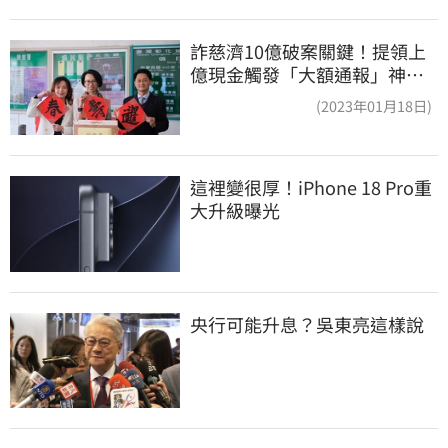
詐慈濟10億破案關鍵！提領上
億現金觸發「大額通報」神鬼
律師遭擊落內幕
(2023年01月18日)
這裡變很厚！iPhone 18 Pro重
大升級曝光
央行可能升息？吳東亮這樣說