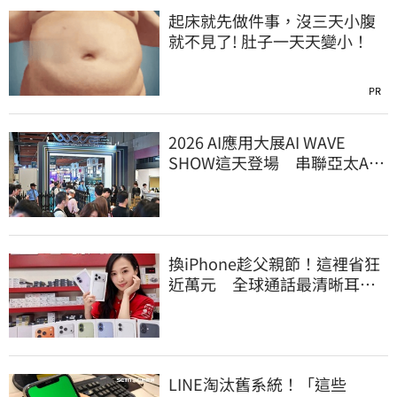
起床就先做件事，沒三天小腹
就不見了! 肚子一天天變小！
PR
2026 AI應用大展AI WAVE
SHOW這天登場 串聯亞太AI
產業鏈
換iPhone趁父親節！這裡省狂
近萬元 全球通話最清晰耳機
登台開賣了
LINE淘汰舊系統！「這些