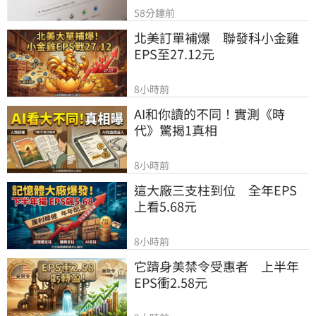
58分鐘前
北美訂單補爆　聯發科小金雞
EPS至27.12元
8小時前
AI和你讀的不同！實測《時
代》驚揭1真相
8小時前
這大廠三支柱到位　全年EPS
上看5.68元
8小時前
它躋身美禁令受惠者　上半年
EPS衝2.58元