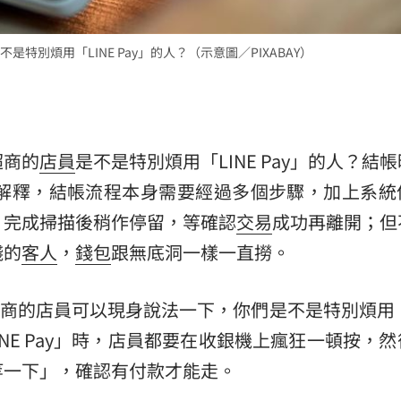
熱潮
10:00
別煩用「LINE Pay」的人？（示意圖／PIXABAY）
15
超商的
店員
是不是特別煩用「LINE Pay」的人？結
員解釋，結帳流程本身需要經過多個步驟，加上系統
，完成掃描後稍作停留，等確認
交易
成功再離開；但
錢的
客人
，
錢包
跟無底洞一樣一直撈。
有超商的店員可以現身說法一下，你們是不是特別煩用「
INE Pay」時，店員都要在收銀機上瘋狂一頓按，
等一下」，確認有付款才能走。