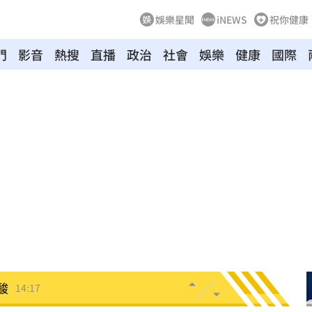
娛樂星聞
iNEWS
祝你健康
門
影音
熱搜
直播
政治
社會
娛樂
健康
國際
排便
14:23
晶
14:23
憶
14:22
哭！
14:22
開恩
14:18
酸
14:17