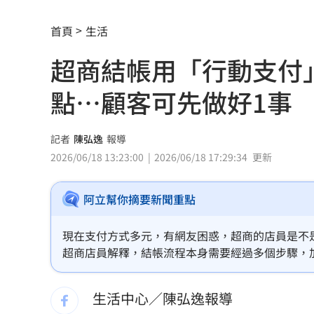
史上三人高分平手 評審直呼：真的太
首頁
生活
手機斷訊災情也能傳 台南青年打造通
超商結帳用「行動支付
失智公公偷超商 陳明真崩潰報警親立
點…顧客可先做好1事
竊電24元法官未追討 檢卻為64元電費
白海豚對流增強！發海警將破68年颱風
記者
陳弘逸
報導
2026/06/18 13:23:00
2026/06/18 17:29:34
更新
M1A2T桃機演練反空降 淡水河架阻絕
阿立幫你摘要新聞重點
視導城鎮韌性演習 蕭美琴曝三檢驗重
肥大叔國台語教煮菜爆紅 曾創年收破
現在支付方式多元，有網友困惑，超商的店員是不是特
超商店員解釋，結帳流程本身需要經過多個步驟，
阿中喊真相浮出水面 網淚：謝謝守護
停留，等確認交易成功再離開；但不過也有人認為
生活中心／陳弘逸報導
【迪士尼】串流升級 短影音拓新商機