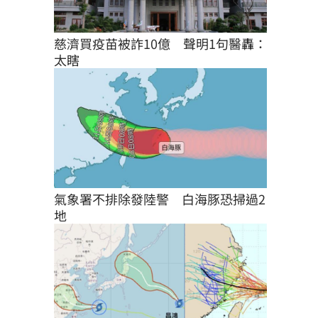
慈濟買疫苗被詐10億　聲明1句醫轟：
太瞎
氣象署不排除發陸警　白海豚恐掃過2
地