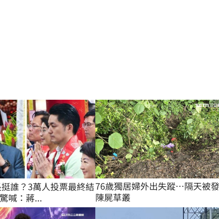
76歲獨居婦外出失蹤…隔天被
市長挺誰？3萬人投票最終結
陳屍草叢
喊：蔣...