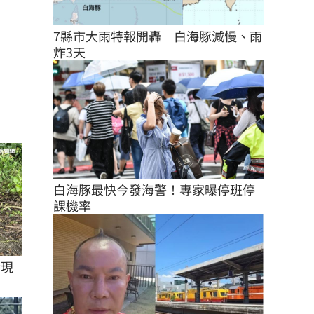
7縣市大雨特報開轟　白海豚減慢、雨
炸3天
白海豚最快今發海警！專家曝停班停
課機率
發現