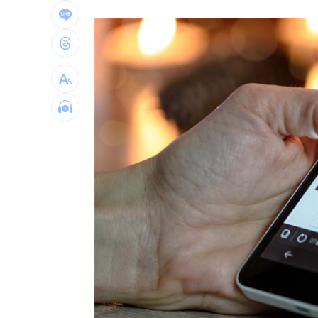
詐10億女律曾任中市法律顧問？市府澄
【迪士尼】Q3亮眼 幕後推手帶動雙引
男星聞「同事抽菸味道」不敢講表情成
混兄弟跑路去大陸…想擺脫發現父擁9房
台灣彩券開獎直播中
20:31
LIVE三立+24小時直播
15:27
三立iNEWS新聞台線上直播
18:00
商場戰國來臨 台中「頂奢大道」逐漸
台彩父親節推新刮刮樂千萬頭獎超「爸
「拍片人的多重宇宙」職涯論壇9/12登