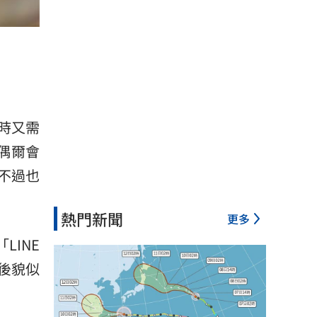
帳時又需
偶爾會
不過也
熱門新聞
更多
LINE
然後貌似