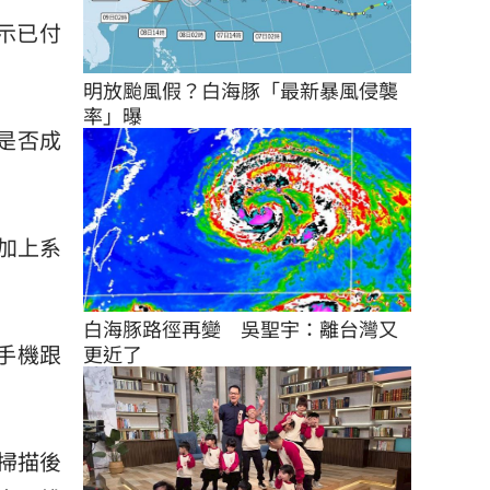
顯示已付
明放颱風假？白海豚「最新暴風侵襲
率」曝
易是否成
加上系
白海豚路徑再變　吳聖宇：離台灣又
手機跟
更近了
掃描後