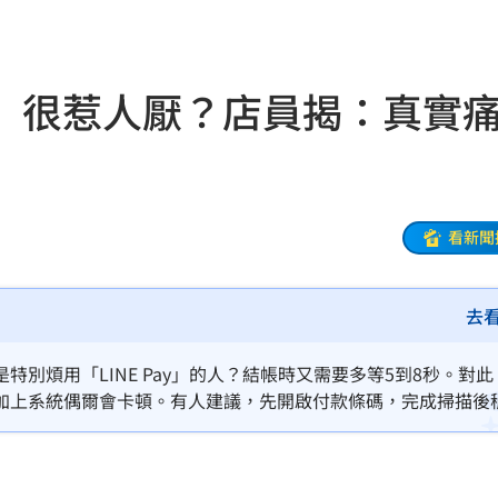
難評
14:16
訊網
14:14
」很惹人厭？店員揭：真實
遺囑
14:14
上訴
14:14
紀錄
14:13
看新聞
鏈
14:13
去
點
14:11
億
14:11
別煩用「LINE Pay」的人？結帳時又需要多等5到8秒。對此
加上系統偶爾會卡頓。有人建議，先開啟付款條碼，完成掃描後
台灣
14:08
，比較討厭一直堅持找零錢的客人，錢包跟無底洞一樣一直撈。
14:03