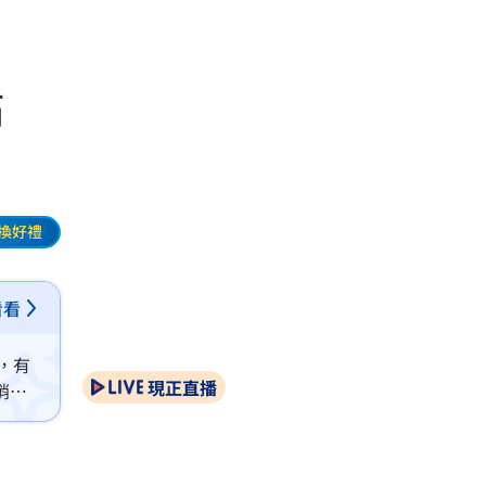
痛
換好禮
看看
，有
現正直播
稍作