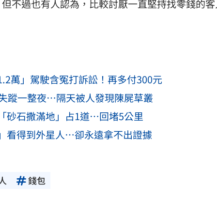
；但不過也有人認為，比較討厭一直堅持找零錢的客
.2萬」駕駛含冤打訴訟！再多付300元
出失蹤一整夜…隔天被人發現陳屍草叢
「砂石撒滿地」占1道…回堵5公里
」看得到外星人…卻永遠拿不出證據
人
錢包