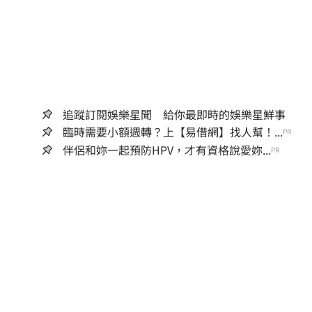
追蹤訂閱娛樂星聞 給你最即時的娛樂星鮮事
臨時需要小額週轉？上【易借網】找人幫！...
PR
伴侶和妳一起預防HPV，才有資格說愛妳...
PR