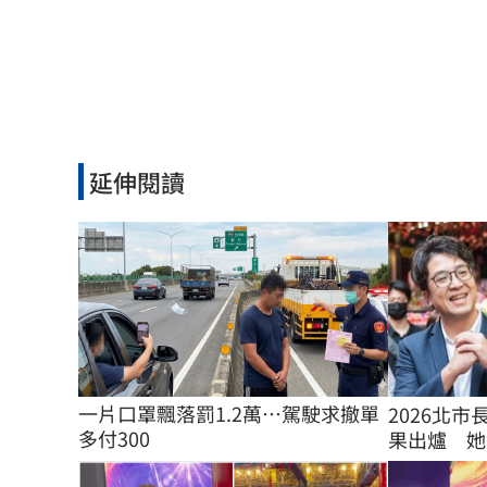
延伸閱讀
一片口罩飄落罰1.2萬…駕駛求撤單
2026北
多付300
果出爐 她驚