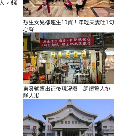
人，錢
想生女兒卻連生10寶！年輕夫妻吐1句
心聲
東發號遭出征後現況曝　網爆驚人排
隊人潮