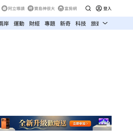
阿立導讀
寶島神很大
富房網
登入
兩岸
運動
財經
專題
新奇
科技
旅遊
汽車
寵物