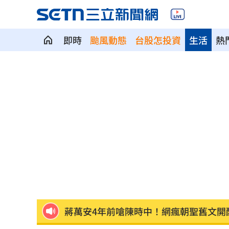
即時
颱風動態
台股怎投資
生活
熱
它是水果界白富美 低GI、低熱量還助
28歲女星無預警生了 閃婚2年迎愛的結
柯P被點名道歉 陳智菡：陳時中想洗記
摯友「長相激似王凱」王媽眼熟抱著痛
獨／單親雙寶爸「送貨撞死人」 法官
蔣萬安4年前嗆陳時中！網瘋朝聖舊文開