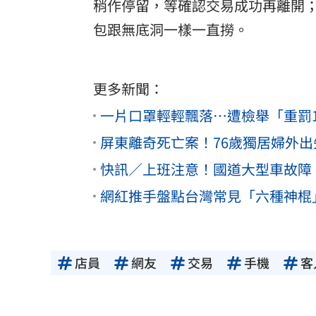
稍作停留，等確認交易成功再離開
包跟無底洞一樣一直撈。
更多新聞：
一片口罩輕輕飄落…遭檢舉「重罰1
屏東離奇死亡案！76歲獨居婦外
快訊／上班注意！國道大型車故障
網紅推手盤點台灣常見「六種神棍
店員
網友
交易
手機
客