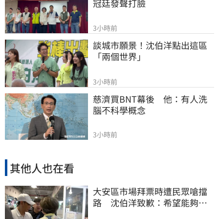
冠廷發聲打臉
3小時前
談城市願景！沈伯洋點出這區
「兩個世界」
3小時前
慈濟買BNT幕後　他：有人洗
腦不科學概念
3小時前
其他人也在看
大安區市場拜票時遭民眾嗆擋
路 沈伯洋致歉：希望能夠精
進動線的引導