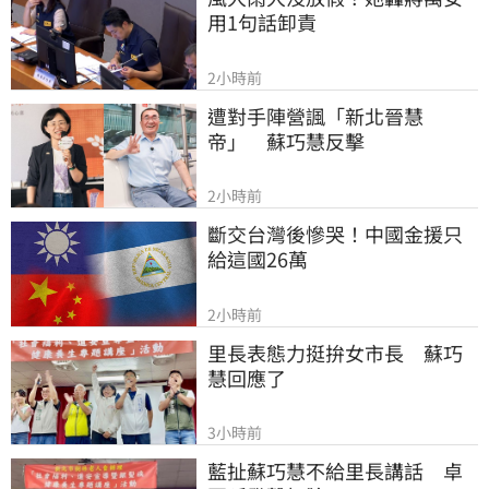
用1句話卸責
2小時前
遭對手陣營諷「新北晉慧
帝」　蘇巧慧反擊
2小時前
斷交台灣後慘哭！中國金援只
給這國26萬
2小時前
里長表態力挺拚女市長　蘇巧
慧回應了
3小時前
藍扯蘇巧慧不給里長講話　卓