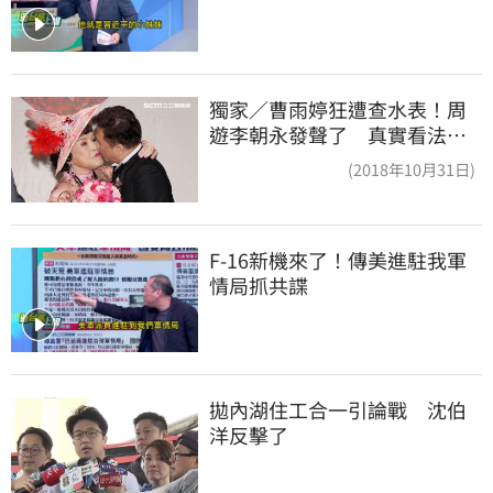
獨家／曹雨婷狂遭查水表！周
遊李朝永發聲了 真實看法曝
光
(2018年10月31日)
F-16新機來了！傳美進駐我軍
情局抓共諜
拋內湖住工合一引論戰　沈伯
洋反擊了