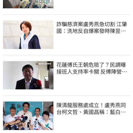
詐騙慈濟案盧秀燕急切割 江肇
國：洗地反自爆案發時陳昱瑄
與市府關係
花蓮傅氏王朝危險了？民調曝
接班人支持率卡關 反傅陣營迎
逆襲曙光
陳清龍服務處成立！盧秀燕同
台柯文哲、黃國昌稱：藍白同
心、共創未來