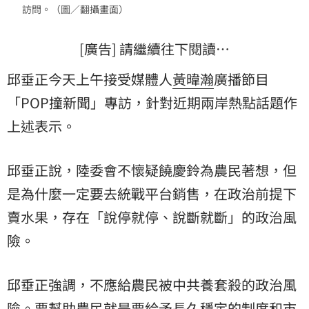
訪問。（圖／翻攝畫面）
[廣告] 請繼續往下閱讀…
邱垂正今天上午接受媒體人
黃暐瀚
廣播節目
「POP撞新聞」專訪，針對近期兩岸熱點話題作
上述表示。
邱垂正說，陸委會不懷疑饒慶鈴為農民著想，但
是為什麼一定要去統戰平台銷售，在政治前提下
賣水果，存在「說停就停、說斷就斷」的政治風
險。
邱垂正強調，不應給農民被中共養套殺的政治風
險。要幫助農民就是要給予長久穩定的制度和市