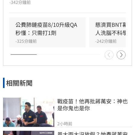
-342分鐘前
國際談判困難，如今卻反過來指控政府黑箱，批
評蔣萬安「神也是你、鬼也是你」。莊競程強
調，當年會議資料遮蔽是經決議，且陳時中當時
公費肺鏈疫苗8/10升級QA
慈濟買BNT幕
要求原廠證明是為確保疫苗安全，非阻擋採購。
秒懂：只需打1劑
人洗腦不科學概
蔣萬安則反駁資料多處遭塗黑，雙方對於疫苗採
-325分鐘前
-242分鐘前
購攻防不斷，莊競程呼籲應回到事實脈絡，不應
選擇性解讀資料混淆視聽，此議題持續引發社會
廣泛關注與討論。
相關新聞
戰疫苗！他再批蔣萬安：神也
是你鬼也是你
2小時前
風大雨大沒放假？她轟蔣萬安