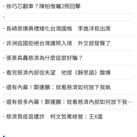
徐巧芯翻車？陳柏惟曬2照回擊
長崎原爆典禮矮化台灣國格 李逸洋拒出席
非洲這國拒絕台灣護照入境 外交部發聲了
張景森轟慈濟為什麼這麼好騙？
看完慈濟內部信失望 他提《靜思語》酸爆
還有內幕！鄭運鵬：就看慈濟如何放下我執
還有很多內幕！鄭運鵬：就看慈濟內部如何放下我執
了
慈濟買疫苗遭詐 柯文哲罵綠營：王X蛋