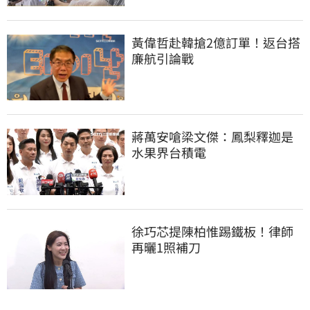
黃偉哲赴韓搶2億訂單！返台搭
廉航引論戰
蔣萬安嗆梁文傑：鳳梨釋迦是
水果界台積電
徐巧芯提陳柏惟踢鐵板！律師
再曬1照補刀