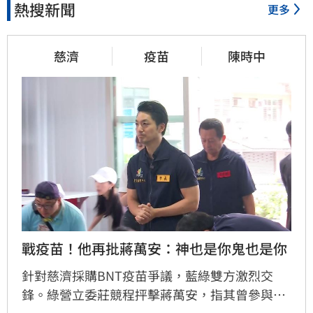
熱搜新聞
更多
慈濟
疫苗
陳時中
戰疫苗！他再批蔣萬安：神也是你鬼也是你
針對慈濟採購BNT疫苗爭議，藍綠雙方激烈交
鋒。綠營立委莊競程抨擊蔣萬安，指其曾參與疫
苗採購秘密會議，明知政府努力爭取疫苗並面臨