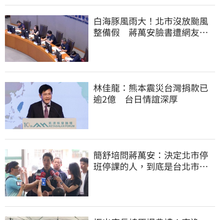
白海豚風雨大！北市沒放颱風
整備假 蔣萬安臉書遭網友灌
爆：標準在哪？
林佳龍：熊本震災台灣捐款已
逾2億 台日情誼深厚
簡舒培問蔣萬安：決定北市停
班停課的人，到底是台北市
長，還是氣象署？