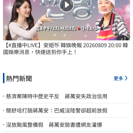
【#直播中LIVE】安妞👋 韓娛晚報 20260809 20:00 韓
國娛樂消息，快速送到你手上！
熱門新聞
更多
慈濟案陳時中歷史平反 蔣萬安失政治信用
簡舒培打臉蔣萬安：巴威沒陸警卻超前放假
沒放颱風整備假 蔣萬安臉書遭網友灌爆