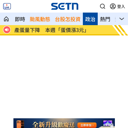
登入
即時
颱風動態
台股怎投資
政治
熱門
影音
賞巴
產蛋量下降 本週「蛋價漲3元」
KISS