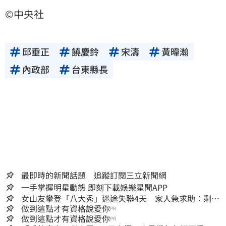
©中央社
邱垂正
饒慶鈴
宋濤
黃暐瀚
內政部
台東縣長
最即時的新聞話題 追蹤訂閱三立新聞網
一手掌握明星動態 即刻下載娛樂星聞APP
女山友攀登「八大秀」迷途失聯4天 家人急求助：剩我
媽還沒找到
做到這點才有資格說愛你
PR
做到這點才有資格說愛你
PR