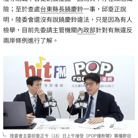
險；至於查處
台東縣長
饒慶鈴
一事，邱垂正說
明，陸委會還沒有說饒慶鈴違法，只是因為有人
檢舉，目前先委請主管機關
內政部
針對有無違反
兩岸條例進行了解。
陸委會主委邱垂正今（18）日上午接受《POP撞新聞》廣播節目