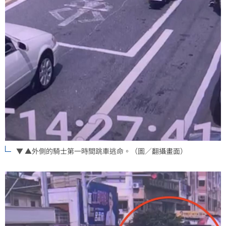
▼ ▲外側的騎士第一時間跳車逃命。（圖／翻攝畫面）