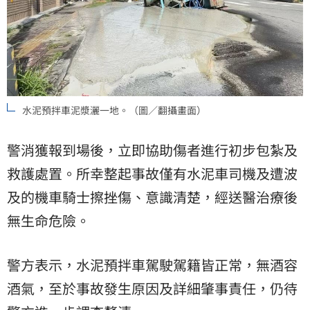
水泥預拌車泥漿灑一地。（圖／翻攝畫面）
警消獲報到場後，立即協助傷者進行初步包紮及
救護處置。所幸整起事故僅有水泥車司機及遭波
及的機車騎士擦挫傷、意識清楚，經送醫治療後
無生命危險。
警方表示，水泥預拌車駕駛駕籍皆正常，無酒容
酒氣，至於事故發生原因及詳細肇事責任，仍待