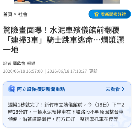
首頁
社會
看新聞換好禮
驚險畫面曝！水泥車殯儀館前翻覆
「連掃3車」騎士跳車逃命…爛漿灑
一地
記者
羅欣怡
報導
2026/06/18 16:57:00
2026/06/18 17:13:27
更新
阿立幫你摘要新聞重點
去看看
遲疑1秒就完了！新竹市立殯儀館前，今（18日）下午2
時28分許，一輛水泥預拌車在下坡路段不明原因整台車
傾倒，沿著道路滑行，前方正好一整排摩托車在停等紅
燈，最外側的騎士第一時間發現不對勁，立刻跳車，幸
運躲過一劫，事故共造成4人受傷，驚險畫面曝光。