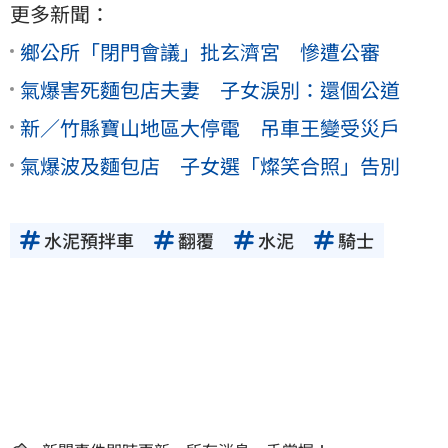
更多新聞：
鄉公所「閉門會議」批玄濟宮 慘遭公審
氣爆害死麵包店夫妻 子女淚別：還個公道
新／竹縣寶山地區大停電 吊車王變受災戶
氣爆波及麵包店 子女選「燦笑合照」告別
水泥預拌車
翻覆
水泥
騎士