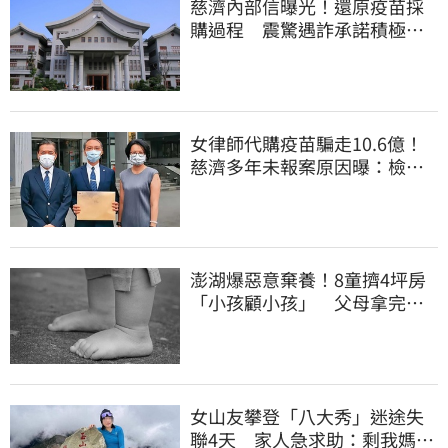
慈濟內部信曝光！還原疫苗採
購過程 震驚遇詐承諾積極追
回善款
女律師代購疫苗騙走10.6億！
慈濟多年未報案原因曝：檢警
上門才知被騙
澎湖爆惡意棄養！8童擠4坪房
「小孩顧小孩」 父母拿完補
助落跑
女山友攀登「八大秀」迷途失
聯4天 家人急求助：剩我媽還