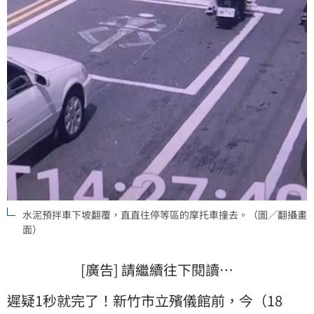
水泥預拌車下坡翻覆，直直往停等區的摩托車撞去。（圖／翻攝畫
面）
[廣告] 請繼續往下閱讀…
遲疑1秒就完了！新竹市立殯儀館前，今（18