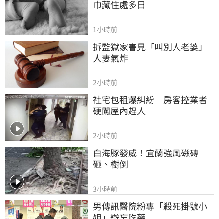
巾藏住處多日
1小時前
拆監獄家書見「叫別人老婆」
人妻氣炸
2小時前
社宅包租爆糾紛　房客控業者
硬闖屋內趕人
2小時前
白海豚發威！宜蘭強風磁磚
砸、樹倒
3小時前
男傳訊醫院粉專「殺死掛號小
姐」辯忘吃藥