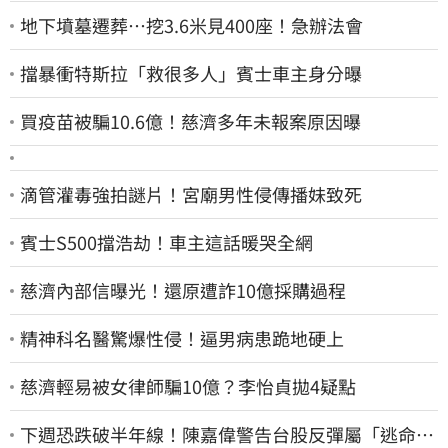
地下墳墓遷葬…挖3.6米見400座！急辦法會
擋暴衝特斯拉「救很多人」賓士車主身分曝
買疫苗被騙10.6億！慈濟多年未報案原因曝
滴管灌毒強拍謎片！宮廟男性侵傳播妹致死
賓士S500擋浩劫！車主這話暖哭全網
慈濟內部信曝光！還原遭詐10億採購過程
精神科名醫驚爆性侵！逼男病患跪地硬上
慈濟輕易被女律師騙10億？李怡貞拋4疑點
下週恐跌破半年線！陳嘉偉警告台股反彈屬「逃命