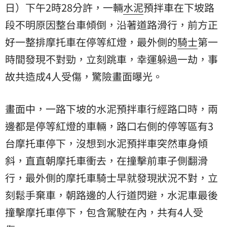
日）下午2時28分許，一輛
水泥
預拌車在下坡路
段不明原因整台車傾倒，沿著道路滑行，前方正
好一整排摩托車在停等紅燈，最外側的
騎士
第一
時間發現不對勁，立刻跳車，幸運躲過一劫，事
故共造成4人受傷，驚險畫面曝光。
畫面中，一路下坡的水泥預拌車行經路口時，兩
邊都是停等紅燈的車輛，路口右側的停等區有3
台摩托車停下，沒想到水泥預拌車突然車身傾
斜，直直朝摩托車衝去，在撞擊前車子側翻滑
行，最外側的摩托車騎士早就發現狀況不對，立
刻鬆手棄車，朝路邊的人行道閃避，水泥車最後
撞擊摩托車停下，包含駕駛在內，共有4人受