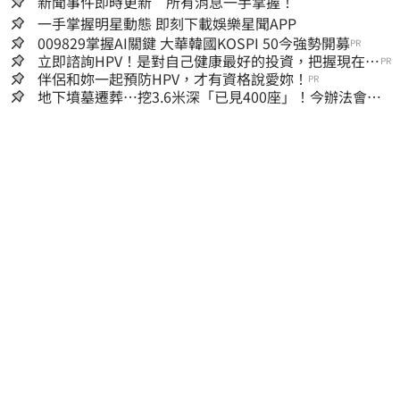
新聞事件即時更新 所有消息一手掌握！
一手掌握明星動態 即刻下載娛樂星聞APP
009829掌握AI關鍵 大華韓國KOSPI 50今強勢開募
PR
立即諮詢HPV！是對自己健康最好的投資，把握現在不
PR
嫌晚！
伴侶和妳一起預防HPV，才有資格說愛妳！
PR
地下墳墓遷葬…挖3.6米深「已見400座」！今辦法會安
撫祖先