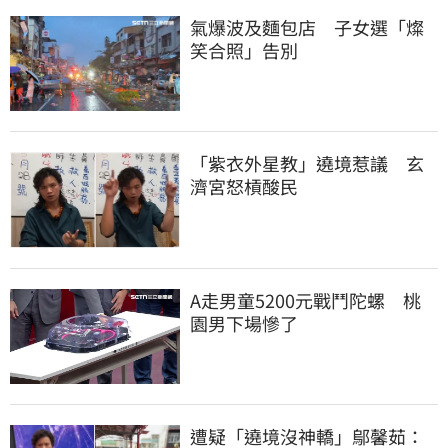
氣爆波及麵包店　子女選「燦
笑合照」告別
「紫衣外星教」遶境惹議　玄
濟宮怒槓酸民
A走男童5200元戰鬥陀螺　桃
園男下場慘了
遭疑「遶境沒神轎」鄔馨茹：