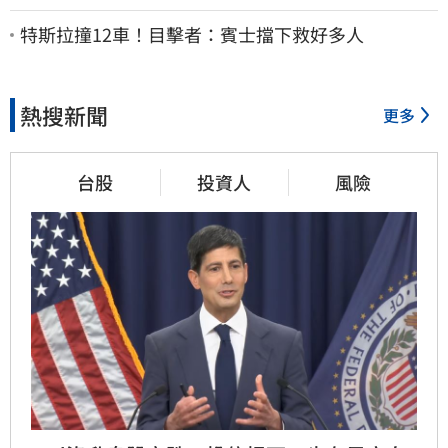
波」：空頭大屠殺剛開始
特斯拉撞12車！目擊者：賓士擋下救好多人
熱搜新聞
更多
台股
投資人
風險