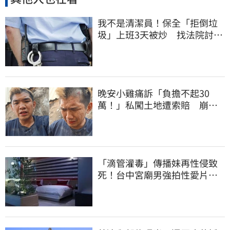
我不是清潔員！保全「拒倒垃
圾」上班3天被炒 找法院討公
道結果出爐
晚安小雞痛訴「負擔不起30
萬！」私闖土地遭索賠 崩
潰：不接受漫天要價
「滴管灌毒」傳播妹再性侵致
死！台中宮廟男強拍性愛片
惡行曝光