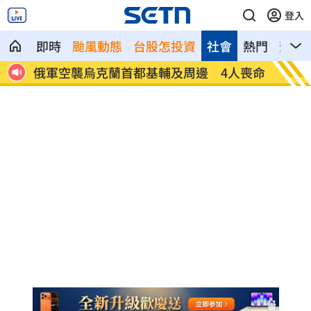
登入
即時
颱風動態
台股怎投資
社會
熱門
影音
烏克蘭首都基輔及周邊 4人喪命
費仔確定成自由球員
注