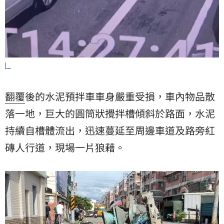
翻覆
後的水泥預拌車車身嚴重受損，車內物品散
落一地，巨大的圓筒狀攪拌槽傾斜於路面，水泥
持續自槽體流出，迅速蔓延至周邊車道及路旁紅
磚人行道，現場一片狼藉。