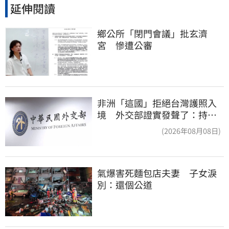
延伸閱讀
鄉公所「閉門會議」批玄濟
宮　慘遭公審
非洲「這國」拒絕台灣護照入
境 外交部證實發聲了：持續
交涉聯繫
(2026年08月08日)
氣爆害死麵包店夫妻　子女淚
別：還個公道