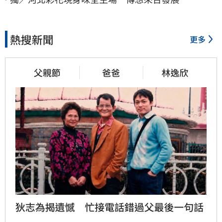
熱搜新聞
更多
父親節
爸爸
林逸欣
狄志為揭遺憾　忙接電話錯過父最後一句話