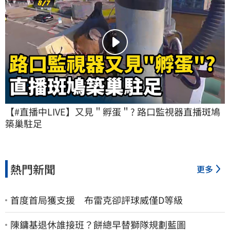
【#直播中LIVE】又見＂孵蛋＂? 路口監視器直播斑鳩
築巢駐足
熱門新聞
更多
首度首局獲支援 布雷克卻評球威僅D等級
陳鏞基退休誰接班？餅總早替獅隊規劃藍圖