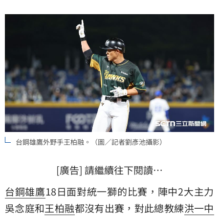
台鋼雄鷹外野手王柏融。（圖／記者劉彥池攝影）
[廣告] 請繼續往下閱讀…
台鋼雄鷹
18日面對統一獅的比賽，陣中2大主力
吳念庭
和
王柏融
都沒有出賽，對此總教練
洪一中