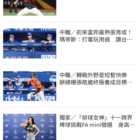
獅表現
中職／初來富邦最熟張育成！
瑪帝斯：打電玩用過 讚台灣
麥當勞大勝美國
中職／轉戰外野是短暫快樂
餅總曝張皓崴終極養成目標：
做到這點就成功
獨家／「排球女神」十一跨界
棒球挑戰FA mini徵選 身高
173竟成應援劣勢