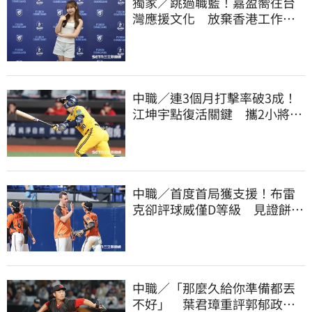
獨家／跳過職籃！嘉盈嚮往台
灣應援文化 放棄香港工作跨
海徵選mini追夢
中職／連3個月打擊率破3成！
江坤宇點復活關鍵 攜2小將赴
美特訓見成效
中職／首度首局獲支援！布雷
克卻評球威僅D等級 見證餅總
400勝有感而發
中職／「那麼久給你準備都丟
不好」 葉君璋重評郭郁政對