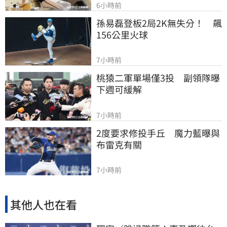
6小時前
孫易磊登板2局2K無失分！　飆
156公里火球
7小時前
桃猿二軍單場僅3投　副領隊曝
下週可緩解
7小時前
2度要求修投手丘　魔力藍曝與
布雷克有關
7小時前
其他人也在看