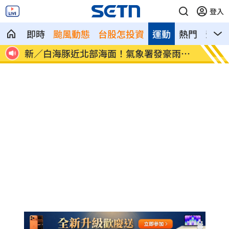
登入
即時
颱風動態
台股怎投資
運動
熱門
影音
雨特
南電Q2財報公布後 目標價調升
俄軍空