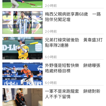
2小時前
梅西父親病逝享壽68歲　一路
陪伴兒闖足壇
2小時前
兄弟打線突破後勁　黃韋盛3打
點率隊2連勝
6小時前
外野僅是短暫快樂　餅總曝張
皓崴終極目標
6小時前
一軍不是來跑龍套　餅總對新
人不手下留情