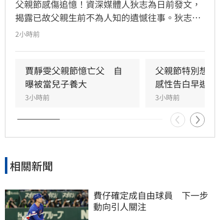
父親節感傷追憶！資深媒體人狄志為日前發文，
揭露已故父親生前不為人知的遺憾往事。狄志為
透露，父親一生以海為家，兩人相處時間極少，
2小時前
甚至錯過他的婚禮。直到父親罹患胃癌末期，才
坦承當年曾悄悄現身婚宴現場，因愧對家人只敢
在門外落淚。最讓狄志為心碎的是，當年陪病重
賈靜雯父親節憶亡父　自
父親節特別想他
父親曬太陽時，自己因忙於接工作電話而忽視了
曝被當兒子養大
感性告白早逝父
父親，沒想到那竟是父子最後的相處，父親回房
3小時前
3小時前
後便陷入永眠。這段錯過的對話成為他20年來心
中最深的遺憾，他以此感嘆，有些電話晚點接沒
關係，但錯過的親情與話語，可能再也無法挽
回，呼籲大眾珍惜身邊親人。
相關新聞
費仔確定成自由球員　下一步
動向引人關注