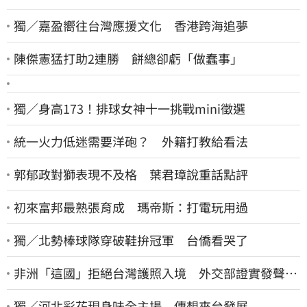
獨／嘉盈嚮往台灣應援文化 香港跨海追夢
陳傑憲猛打助2連勝 餅總卻虧「做蠢事」
獨／身高173！排球女神十一挑戰mini徵選
統一火力低迷需要洋砲？ 外籍打教給看法
郭郁政對獅表現不及格 葉君璋說重話點評
初來富邦最熟張育成 瑪帝斯：打電玩用過
獨／北勢棒球隊穿破鞋拚冠軍 台僑看哭了
非洲「這國」拒絕台灣護照入境 外交部證實發聲
了：持續交涉聯繫
獨／河北彩花現身味全主場 傳想來台發展