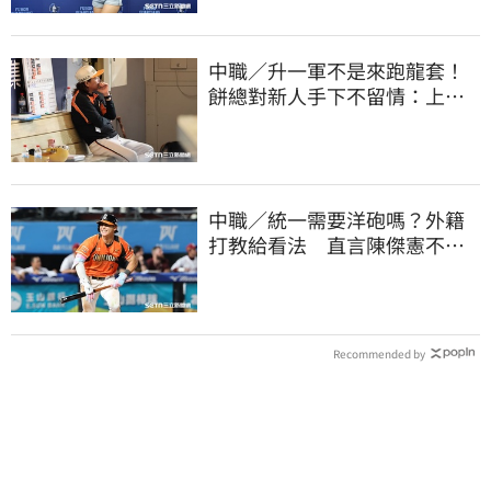
中職／升一軍不是來跑龍套！
餅總對新人手下不留情：上來
設法把先發擠掉
中職／統一需要洋砲嗎？外籍
打教給看法 直言陳傑憲不能
天天4安扛全隊
Recommended by