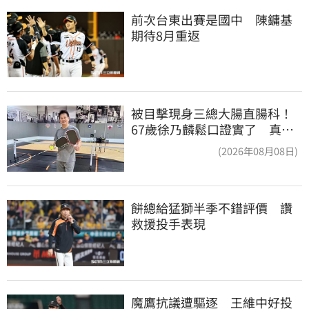
前次台東出賽是國中　陳鏞基
期待8月重返
被目擊現身三總大腸直腸科！
67歲徐乃麟鬆口證實了 真實
體況曝光
(2026年08月08日)
餅總給猛獅半季不錯評價　讚
救援投手表現
魔鷹抗議遭驅逐　王維中好投