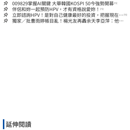
009829掌握AI關鍵 大華韓國KOSPI 50今強勢開募
PR
伴侶和妳一起預防HPV，才有資格說愛妳！
PR
立即諮詢HPV！是對自己健康最好的投資，把握現在不
PR
嫌晚！
獨家／批曹雨婷帳目亂！楊光友再轟余天李亞萍：他們
工會跟演藝圈沒關
延伸閱讀