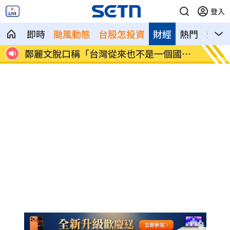
登入
即時
颱風動態
台股怎投資
財經
熱門
影音
近況
鄭麗文脫口稱「台灣從來也不是一個國
身價千
家」
做