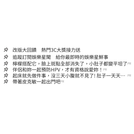
改版大回饋 熱門3C大獎接力送
追蹤訂閱娛樂星聞 給你最即時的娛樂星鮮事
檸檬搭配它，臉上斑點全部消失了，小肚子都變平坦了
PR
伴侶和妳一起預防HPV，才有資格說愛妳！
PR
起床就先做件事，沒三天小腹就不見了! 肚子一天天變
PR
小！
帶著皮克敏一起出門吧
PR