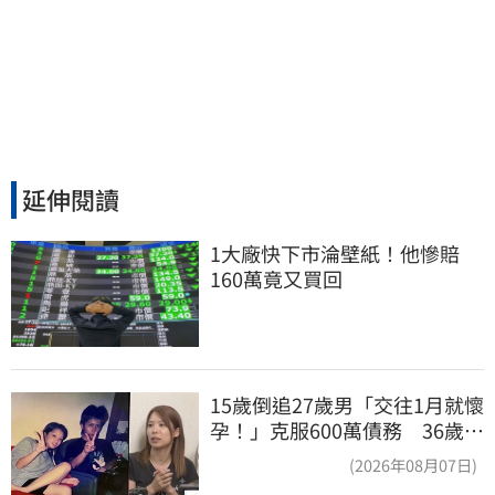
延伸閱讀
1大廠快下市淪壁紙！他慘賠
160萬竟又買回
15歲倒追27歲男「交往1月就懷
孕！」克服600萬債務 36歲美
魔女當阿嬤了
(2026年08月07日)