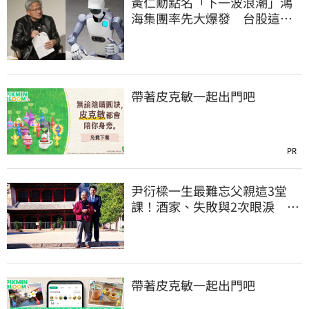
黃仁勳點名「下一波浪潮」鴻
海集團率先大爆發 台股這族
群全面噴出
帶著皮克敏一起出門吧
PR
尹衍樑一生最難忘父親這3堂
課！酒家、失敗與2次眼淚 逼
哭全網
帶著皮克敏一起出門吧