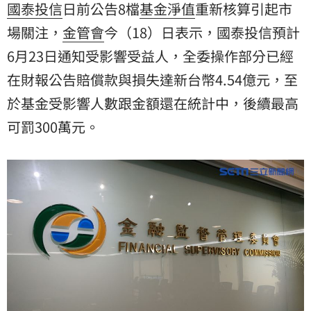
國泰投信
日前公告8檔
基金
淨值
重新核算引起市
場關注，
金管會
今（18）日表示，國泰投信預計
6月23日通知受影響受益人，全委操作部分已經
在財報公告賠償款與損失達新台幣4.54億元，至
於基金受影響人數跟金額還在統計中，後續最高
可罰300萬元。