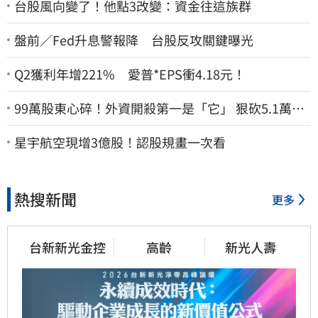
台股風向變了！他點3改變：資金往這族群
盤前／Fed升息警報降 台股反攻關鍵曝光
Q2獲利年增221% 愛普*EPS衝4.18元！
99萬股東心碎！外資開殺第一是「它」 狠砍5.1萬張
股價重挫近5%
星宇航空現增3億股！認股規畫一次看
熱搜新聞
更多
台新新光金控
高齡
新光人壽