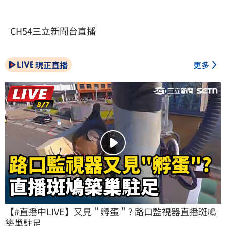
CH54三立新聞台直播
現正直播
更多
【#直播中LIVE】又見＂孵蛋＂? 路口監視器直播斑鳩
築巢駐足