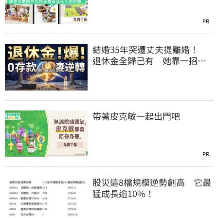
PR
結婚35年突遭丈夫提離婚！
退休金全歸己有 她靠一招奪
回權益
帶著皮克敏一起出門吧
PR
股災這8檔規模逆勢創高 它最
猛成長逾10%！