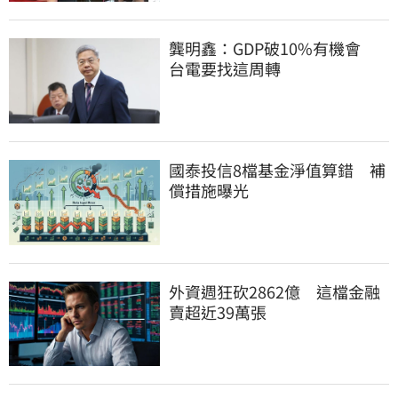
龔明鑫：GDP破10%有機會　
台電要找這周轉
國泰投信8檔基金淨值算錯　補
償措施曝光
外資週狂砍2862億　這檔金融
賣超近39萬張