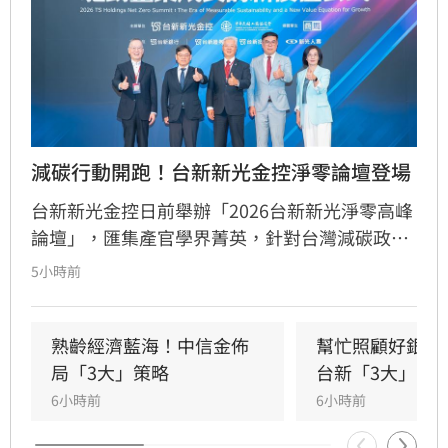
減碳行動開跑！台新新光金控淨零論壇登場
台新新光金控日前舉辦「2026台新新光淨零高峰
論壇」，匯集產官學界菁英，針對台灣減碳政
策、碳定價制度及企業轉型策略進行深度對話。
5小時前
國發會主委葉俊顯與環境部部長彭啟明出席，強
調台灣正邁向碳定價市場機制時代。台新新光金
控總經理林維俊指出，論壇邁入第五年，致力協
熟齡經濟藍海！中信金佈
幫忙照顧好銀髮
助企業將永續轉化為國際競爭力。會中上銀、強
局「3大」策略
台新「3大」防
茂、宏碁及金寶等指標企業分享低碳實踐經驗。
6小時前
6小時前
台新新光金控憑藉優異的永續績效，不僅連續三