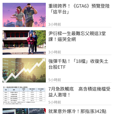
重磅跨界！《GTA6》預覽登陸
「這平台」
3小時前
尹衍樑一生最難忘父親這3堂
課！逼哭全網
3小時前
強彈千點！「18檔」收復失土
台股ETF
5小時前
7月急跌觸底　高含積這幾檔受
益人激增！
5小時前
就業意外爆冷！那指漲342點　