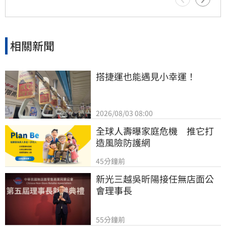
年獲標普全球永續年鑑銀行業全球前1%，更獲
MSCI ESG AAA最高評級，展現其帶領產業接軌
國際、推進淨零韌性家園的決心，持續成為企業
邁向永續發展的強力後盾。
相關新聞
搭捷運也能遇見小幸運！
2026/08/03 08:00
全球人壽曝家庭危機　推它打
造風險防護網
45分鐘前
新光三越吳昕陽接任無店面公
會理事長
55分鐘前