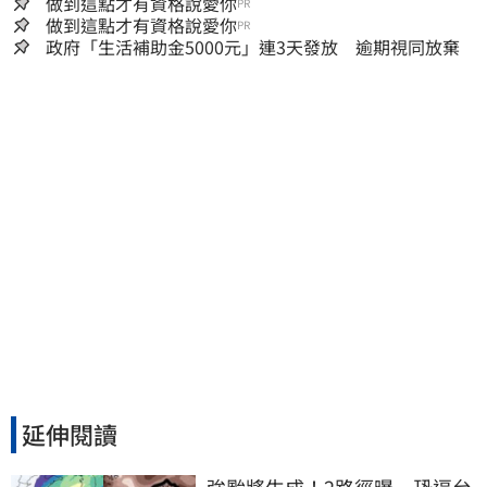
會癒合
做到這點才有資格說愛你
PR
做到這點才有資格說愛你
PR
政府「生活補助金5000元」連3天發放 逾期視同放棄
延伸閱讀
強颱將生成！2路徑曝　恐逼台