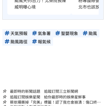
粉專酸綠營颱
颱風天95台刀！北榮院長陳
北市也該放4
威明曝心境
天氣預報
氣象署
聖嬰現象
颱風
颱風路徑
報氣候
最即時的新聞話題 追蹤訂閱三立新聞網
追蹤訂閱娛樂星聞 給你最即時的娛樂星鮮事
蔡依珊撕掉「完美」標籤！認了我也會崩潰：傷口終究