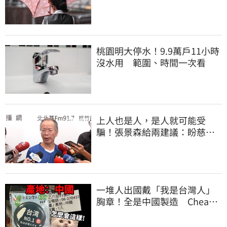
桃園明大停水！9.9萬戶11小時
沒水用 範圍、時間一次看
上人也是人，是人就可能受
騙！張景森給兩建議：盼慈濟
展開「自淨」
一堆人出國戴「我是台灣人」
胸章！全是中國製造 Cheap
酸：精神分裂