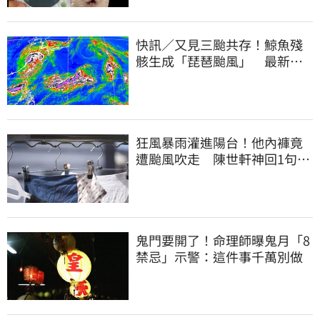
快訊／又見三颱共存！鯨魚殘
骸生成「琵琶颱風」 最新路
徑曝光
狂風暴雨灌進陽台！他內褲竟
遭颱風吹走 陳世軒神回1句笑
翻上萬網友
鬼門要開了！命理師曝鬼月「8
禁忌」示警：這件事千萬別做