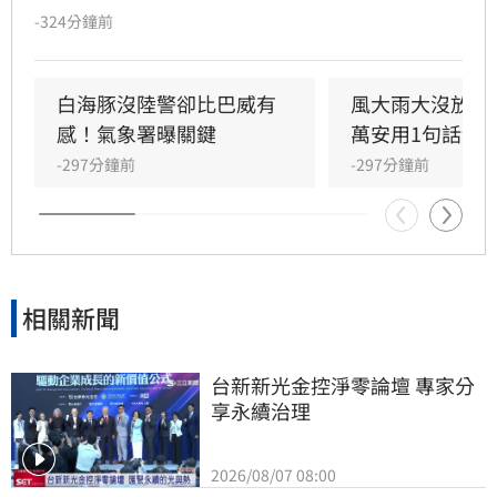
至明晨脫離暴風圈。受外圍雲系及西南風影響，
-324分鐘前
全台各地降雨持續，中部以北山區累積雨量高，
嘉義以南則需防範大雨。明日花東地區受西南風
沉降影響，恐出現36度高溫及焚風。氣象署持續
白海豚沒陸警卻比巴威有
風大雨大沒放假
發布陸上強風特報，提醒嘉義以北、恆春半島及
感！氣象署曝關鍵
萬安用1句話卸
離島留意強陣風。
-297分鐘前
-297分鐘前
相關新聞
台新新光金控淨零論壇 專家分
享永續治理
2026/08/07 08:00