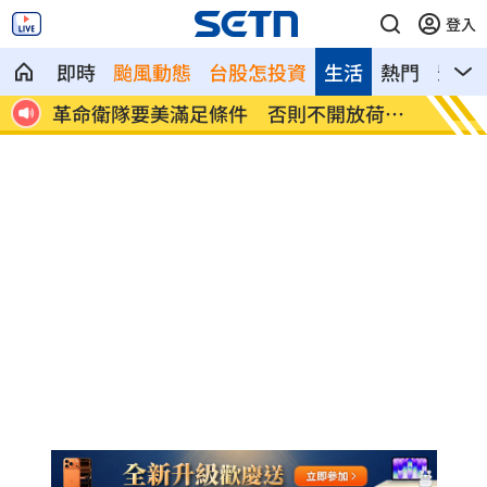
登入
即時
颱風動態
台股怎投資
生活
熱門
影音
日韓
革命衛隊要美滿足條件 否則不開放荷莫
ALLD
茲
場