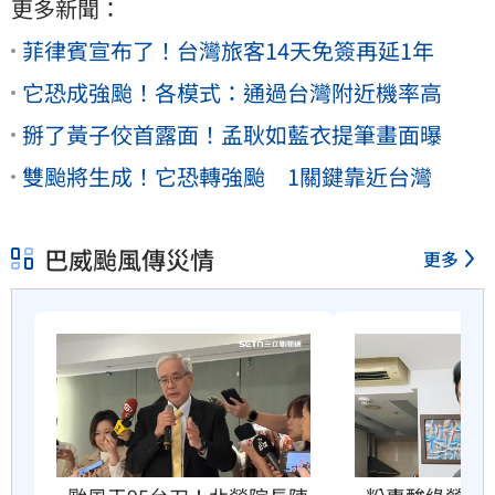
更多新聞：
菲律賓宣布了！台灣旅客14天免簽再延1年
它恐成強颱！各模式：通過台灣附近機率高
掰了黃子佼首露面！孟耿如藍衣提筆畫面曝
雙颱將生成！它恐轉強颱 1關鍵靠近台灣
巴威颱風傳災情
更多