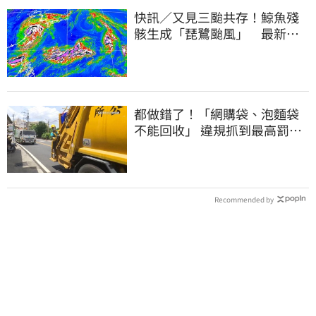
快訊／又見三颱共存！鯨魚殘
骸生成「琵鷺颱風」 最新路
徑曝光
都做錯了！「網購袋、泡麵袋
不能回收」 違規抓到最高罰
6000元
Recommended by