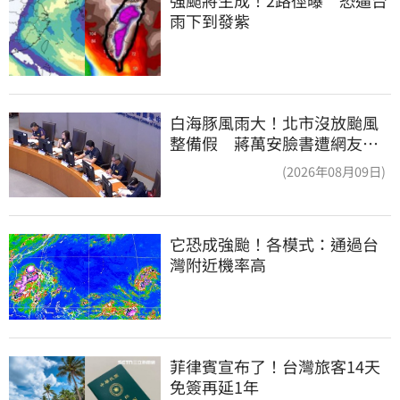
雨下到發紫
白海豚風雨大！北市沒放颱風
整備假 蔣萬安臉書遭網友灌
爆：標準在哪？
(2026年08月09日)
它恐成強颱！各模式：通過台
灣附近機率高
菲律賓宣布了！台灣旅客14天
免簽再延1年