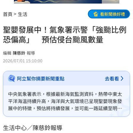
首頁
生活
看新聞換好禮
聖嬰發展中！氣象署示警「強颱比例
恐偏高」 預估侵台颱風數量
編輯
陳慈鈴
報導
2026/07/01 15:10:00
阿立幫你摘要新聞重點
去看看
中央氣象署表示，根據最新海氣監測資料，熱帶中東太
平洋海溫持續升高，海洋與大氣環境已呈現聖嬰現象發
展中的特徵，預估將持續發展，並可能一路延續至明
（2027）年春季。氣象署指出，依過去氣候統計，聖嬰
發展年颱風生成位置通常較偏東，強颱比例往往也會較
生活中心／陳慈鈴報導
高，提醒民眾持續留意後續颱風動態。