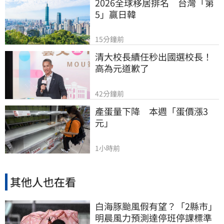
2026全球移居排名　台灣「第
5」贏日韓
15分鐘前
清大校長續任秒出國選校長！
高為元道歉了
42分鐘前
產蛋量下降　本週「蛋價漲3
元」
1小時前
其他人也在看
白海豚颱風假有望？「2縣市」
明晨風力預測達停班停課標準