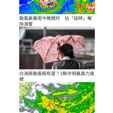
颱風紫暴雨今晚開炸　估「這時」解
除海警
白海豚颱風假有望？2縣市明晨風力達
標