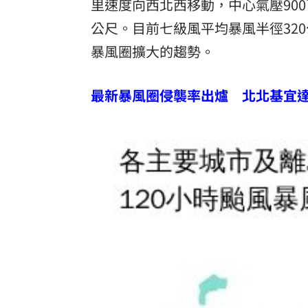
里速度向西北西移動，中心氣壓900
公尺。目前七級風平均暴風半徑32
暴風圈擴大的趨勢。
最新暴風圈侵襲率出爐 北北基宜達