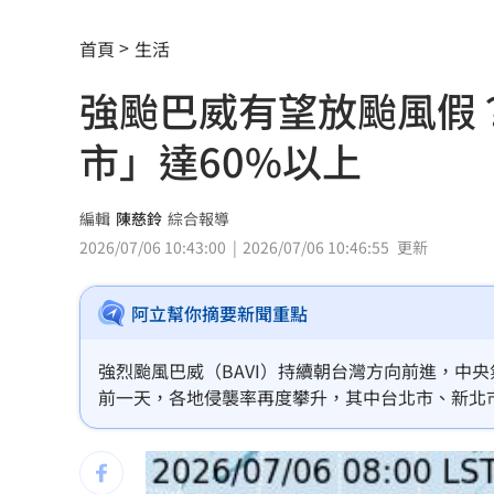
3大SM門面擔歌謠大戰主持！同框顏值
首頁
生活
繞違停貨車遭撞！嘉義婦慘死姪重傷
19:
強颱巴威有望放颱風假
新濠建設單日狂掃5點 風佑築豪取8連
市」達60%以上
震後徒手搬瓦礫救人 委國舉重名將摘
魯冰花原唱隔13年開唱 台下驚見一票
編輯
陳慈鈴
綜合報導
2026/07/06 10:43:00
2026/07/06 10:46:55
更新
長野安曇野暴雨釀土石流 390住宿客受
阿立幫你摘要新聞重點
白海豚轉輕颱！最快「今夜脫離暴風圈
獨／曝YT暫停更3週 南珉貞：不是因為
強烈颱風巴威（BAVI）持續朝台灣方向前進，中
前一天，各地侵襲率再度攀升，其中台北市、新北
李李仁慶祝父親節！合體大尾油土伯網
署表示，巴威仍距離台灣約2800公里，但後續仍
小孩不願繫安全帶！全機乘客慘滯留一