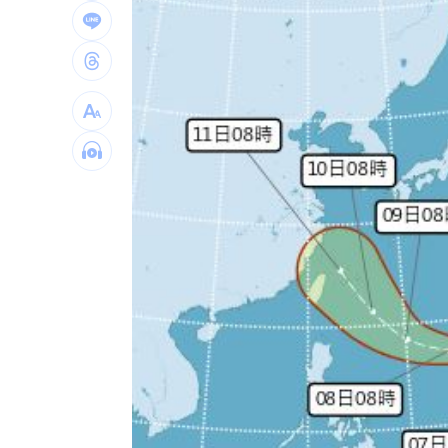
傳與女員工婚外情助升遷 FIFA主席回
台灣高中生超神！這賽事拿下1金2銀2銅
二伯衣印哈哈鄙卑 專家：別穿去日本
向中國洩半導體機密 前SK海力士員工
台灣彩券開獎直播中
20:31
LIVE三立+24小時直播
15:27
三立iNEWS新聞台線上直播
18:00
商場戰國來臨 台中「頂奢大道」逐漸
台彩父親節推新刮刮樂千萬頭獎超「爸
「拍片人的多重宇宙」職涯論壇9/12登