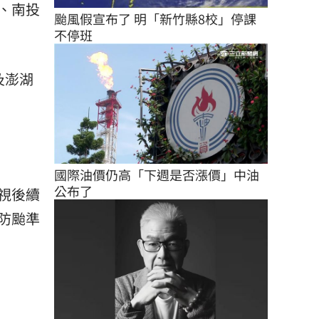
、南投
颱風假宣布了 明「新竹縣8校」停課
不停班
及澎湖
國際油價仍高「下週是否漲價」中油
公布了
視後續
防颱準