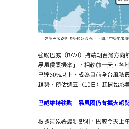
8國球員齊聚高雄 Formosa 7s掀足球
理想混蛋號召粉絲跨海追星吃美食！
18:
強颱巴威路徑潛勢預報曝光。（圖／中央氣象署
強颱
巴威
（BAVI）持續朝台灣方向
暴風侵襲機率」，相較前一天，各
已達60%以上，成為目前全台風險
趨勢，預估週五（10日）起開始影
巴威維持強颱 暴風圈仍有擴大趨
根據氣象署最新觀測，巴威今天上午8時