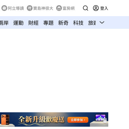
阿立導讀
寶島神很大
富房網
登入
兩岸
運動
財經
專題
新奇
科技
旅遊
汽車
寵物