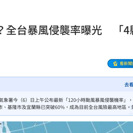
炸裂
19:02
00
？全台暴風侵襲率曝光 「4
勝
18:51
雙金
18:43
大咖
18:40
看新聞
困
18:37
去
」
18:36
錢
18:34
央氣象署今（6）日上午公布最新「120小時颱風暴風侵襲機率」
市、基隆市及宜蘭縣已突破60%，成為目前全台風險最高地區。
看傻
18:33
有增強及暴風圈擴大的趨勢，預估週五（10日）起開始影響台灣
晚
18:32