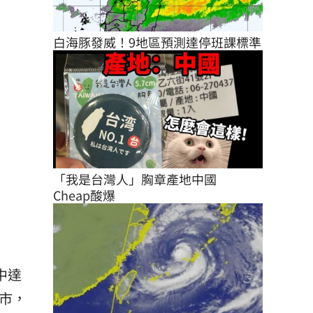
白海豚發威！9地區預測達停班課標準
「我是台灣人」胸章產地中國　
Cheap酸爆
中達
縣市，