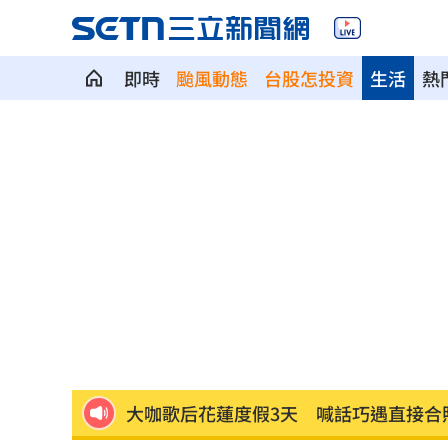
即時
颱風動態
台股怎投資
生活
熱
SBS歌謠大戰開播30分鐘傳災情！粉絲
羅戈8局失1分好投 兄弟火力爆發橫掃
接觸「常見塑膠微粒＋這樣吃」恐釀脂
伍婉華喊白沙屯颱風致歉 全網打氣讚
月薪3萬多怎麼活下去？過來人揭真實生
大咖歌后花蓮度假3天 喊話巧遇直接合