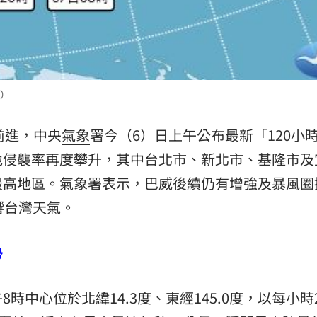
熱潮
10:00
15
）
前進，中央
氣象
署今（6）日上午公布最新「120小
地侵襲率再度攀升，其中台北市、新北市、基隆市及
最高地區。氣象署表示，巴威後續仍有增強及暴風圈
響台灣
天氣
。
勢
中心位於北緯14.3度、東經145.0度，以每小時