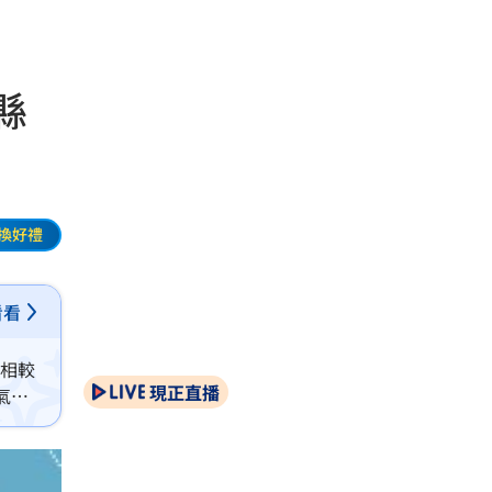
縣
換好禮
看看
，相較
現正直播
氣象
天氣。