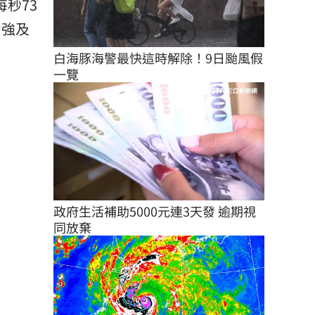
秒73
增強及
白海豚海警最快這時解除！9日颱風假
一覽
政府生活補助5000元連3天發 逾期視
同放棄