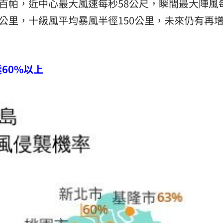
百帕，近中心最大風速每秒58公尺，瞬間最大陣風每
0公里，十級風平均暴風半徑150公里，未來仍有再
60%以上