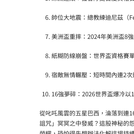
帥位大地震：總教練迪尼茲（Fern
美洲盃重摔：2024年美洲盃8
紙糊防線崩盤：世界盃資格賽單
宿敵無情輾壓：短時間內連2次
16強夢碎：2026世界盃爆冷
從叱吒風雲的五星巴西，淪落到連1
詛咒」冥冥之中發威？這股神秘的
榮耀，恐怕得先想辦法化解這場持