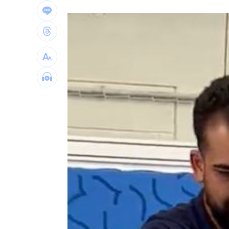
大罷免名店遭酸本業造謠 老闆怒提告
台灣彩券開獎直播中
20:31
LIVE三立+24小時直播
15:27
三立iNEWS新聞台線上直播
18:00
理想混蛋號召粉絲跨海追星吃美食！
18: