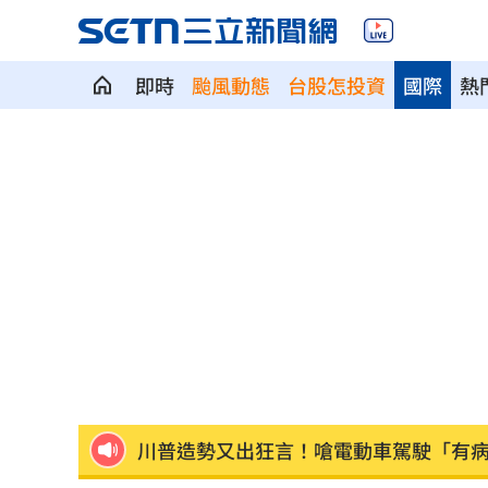
慈濟被詐10億！蔣萬安「名言」翻車被
即時
颱風動態
台股怎投資
國際
熱
苦苓喊「唐朝不存在」 網紅批瞎編歷
兒父親節喊我沒有爸爸 明金成遺孀心
林多關鍵3分砲 大都會橫掃守護者收3
違約交割飆近100億！將「犯1次就圈存
川普對「多晶矽」徵15%關稅 這時間
開盤／台積電漲20元領軍 台股漲近400
川普造勢又出狂言！嗆電動車駕駛「有
拒為產能過剩道歉！外媒嗆中國
09:03