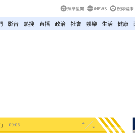
娛樂星聞
iNEWS
祝你健康
酸爆
09:23
門
影音
熱搜
直播
政治
社會
娛樂
生活
健康
史
09:22
酸
09:19
連勝
09:16
」
09:16
生效
09:13
點
09:09
病」
09:05