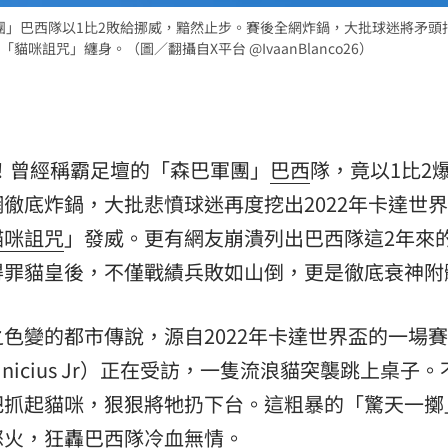
軍團」巴西隊以1比2敗給挪威，黯然止步。賽後全網炸鍋，大批球迷將矛頭指
詛咒」纏身。（圖／翻攝自X平台 @IvaanBlanco26）
門！曾經稱霸足壇的「森巴軍團」
巴西
隊，竟以1比2
徹底炸鍋，大批悲憤球迷再度挖出2022年卡達世
貓咪詛咒
」發威。更有網友崩潰列出巴西隊這2年來的
得罪貓皇後，不僅戰績兵敗如山倒，更是徹底衰神附
色變的都市傳說，源自2022年卡達世界盃的一場
icius Jr）正在受訪，一隻流浪貓突襲跳上桌子。
把抓起貓咪，狠狠將牠扔下台。這粗暴的「驚天一擲
怒火，狂轟巴西隊冷血無情。