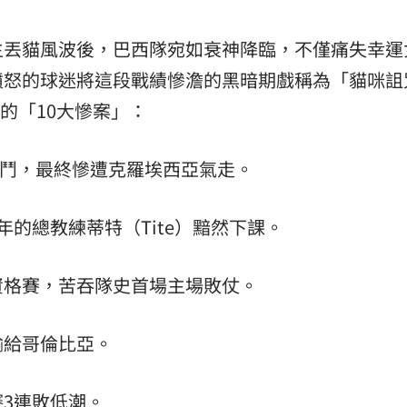
生丟貓風波後，巴西隊宛如衰神降臨，不僅痛失幸運
憤怒的球迷將這段戰績慘澹的黑暗期戲稱為「貓咪詛
來的「10大慘案」：
戰死鬥，最終慘遭克羅埃西亞氣走。
的總教練蒂特（Tite）黯然下課。
資格賽，苦吞隊史首場主場敗仗。
輸給哥倫比亞。
3連敗低潮。