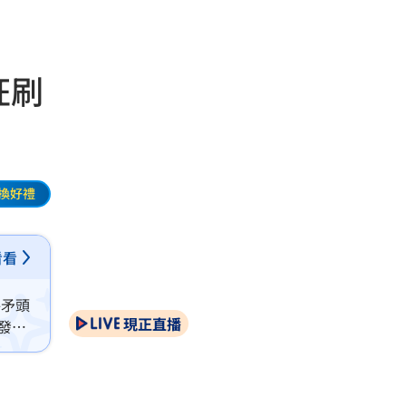
狂刷
換好禮
看看
將矛頭
現正直播
發全
壓等