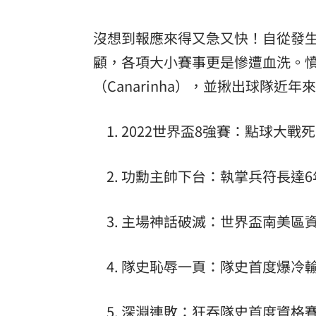
沒想到報應來得又急又快！自從發
顧，各項大小賽事更是慘遭血洗。
（Canarinha），並揪出球隊近年
2022世界盃8強賽：點球大
功勳主帥下台：執掌兵符長達6年
主場神話破滅：世界盃南美區
隊史恥辱一頁：隊史首度爆冷
深淵連敗：狂吞隊史首度資格賽