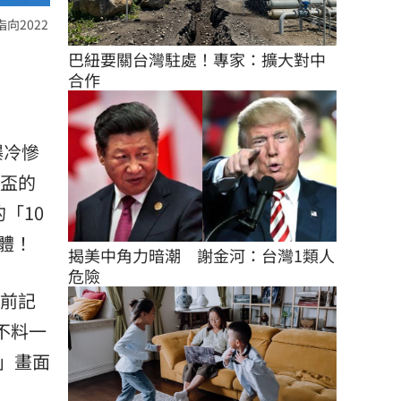
向2022
巴紐要關台灣駐處！專家：擴大對中
合作
爆冷慘
界盃的
「10
體！
揭美中角力暗潮　謝金河：台灣1類人
危險
賽前記
不料一
」畫面