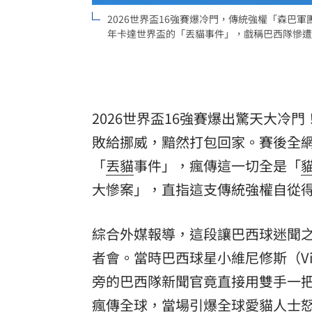
2026世界盃16強賽爆冷門，傳統強權「森巴
年卡達世界盃的「丟貓事件」，戲稱巴西隊慘遭「貓咪
2026世界盃16強賽爆出驚天大冷
敗給挪威，黯然打包回家。賽後全網
「
丟貓
事件」，瘋傳這一切全是「
大慘案」，直指這支傳統強權自從
綜合外媒報導，這段讓巴西球迷聞之
者會。當時巴西球星小維尼修斯（Vin
旁的巴西隊新聞官竟直接用雙手一
瘋傳全球，當場引爆全球愛貓人士