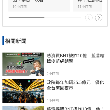
能祈求聖帝祖庇佑，迎來事業順遂與財源廣進的
10小時前
11小時前
好運勢，建議民眾把握良機，為下半年佈局求
財。
相關新聞
慈濟買BNT被詐10億！藍昔嗆
擋疫苗網朝聖
2小時前
政院每年加碼25.5億元　優化
全台商圈夜市
4小時前
慈濟採購BNT遭詐10億　他：