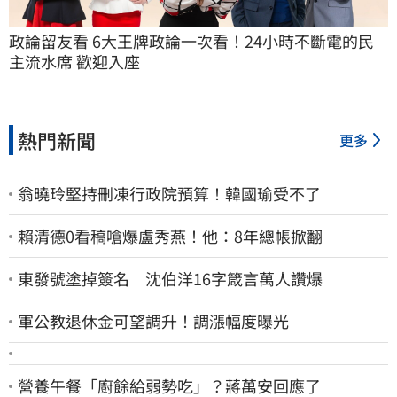
政論留友看 6大王牌政論一次看！24小時不斷電的民
主流水席 歡迎入座
熱門新聞
更多
翁曉玲堅持刪凍行政院預算！韓國瑜受不了
賴清德0看稿嗆爆盧秀燕！他：8年總帳掀翻
東發號塗掉簽名 沈伯洋16字箴言萬人讚爆
軍公教退休金可望調升！調漲幅度曝光
營養午餐「廚餘給弱勢吃」？蔣萬安回應了