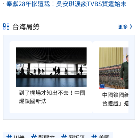
奉獻28年慘遭裁！吳安琪淚談TVBS資遣始末
台海局勢
更多
到了機場才知出不去！中國
中國鎖國新法
爆鎖國新法
台胞證」這險
川普
鄭麗文
習近平
美國