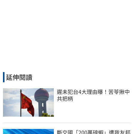
延伸閱讀
遲未犯台4大理由曝！苦苓揪中
共把柄
斷交國「200萬磅蝦」遭我友邦