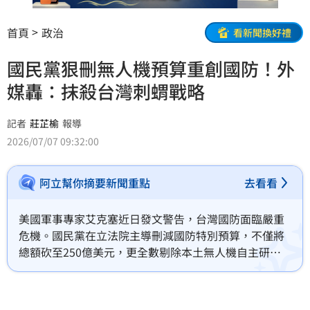
首頁
政治
看新聞換好禮
國民黨狠刪無人機預算重創國防！外
媒轟：抹殺台灣刺蝟戰略
記者
莊芷榆
報導
2026/07/07 09:32:00
阿立幫你摘要新聞重點
去看看
美國軍事專家艾克塞近日發文警告，台灣國防面臨嚴重
危機。國民黨在立法院主導刪減國防特別預算，不僅將
總額砍至250億美元，更全數剔除本土無人機自主研發
與採購計畫，嚴重扼殺台灣落實「刺蝟戰略」的關鍵機
會。此外，美國總統川普凍結對台軍售，使台灣陷入內
外交迫困境。專家指出，烏俄戰爭經驗證明自殺式無人