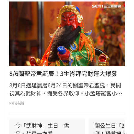
8/6關聖帝君誕辰！3生肖拜完財運大爆發
8月6日適逢農曆6月24日的關聖帝君聖誕，民間
視其為武財神，備受各界敬仰。小孟塔羅宮小立
指出，關聖帝君誕辰當日誠心祭拜，有望獲得神
9小時前
明加持。其中屬馬、虎、狗的民眾財運最旺，生
肖馬事業順遂帶動正財；生肖虎投資精準累積資
產；生肖狗偏財運強，有望獲意外之財。專家強
今「武財神」生日　供
關公生日「2類
調，無論生肖為何，只要虔誠備妥供品祭祀，皆
品、禁忌一次看
拜！恐惹禍上身