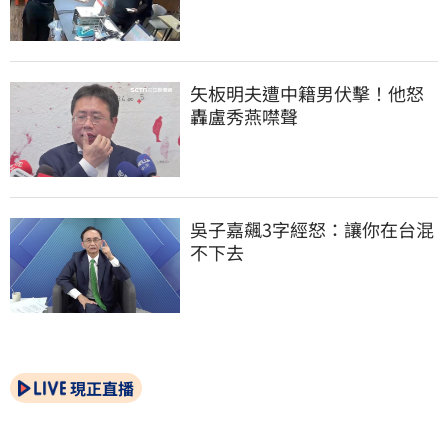
矢板明夫遭中籍男伏擊！他怒
轟盧秀燕噤聲
吳子嘉飆3字經怒：讓你在台混
不下去
現正直播