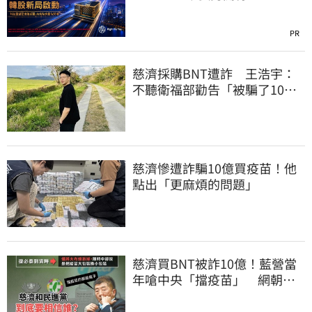
PR
慈濟採購BNT遭詐 王浩宇：
不聽衛福部勸告「被騙了10億
還沒買到疫苗」
慈濟慘遭詐騙10億買疫苗！他
點出「更麻煩的問題」
慈濟買BNT被詐10億！藍營當
年嗆中央「擋疫苗」 網朝
聖：大型翻車現場