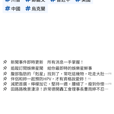
中國
烏克蘭
新聞事件即時更新 所有消息一手掌握！
追蹤訂閱娛樂星聞 給你最即時的娛樂星鮮事
腹部脂肪的「剋星」找到了，常吃這幾物，吃走大肚
PR
囊，瘦出小蠻腰
伴侶和妳一起預防HPV，才有資格說愛妳！
PR
減肥首選，檸檬加它，堅持一週，腰細了，瘦到你懷疑
PR
人生
田路路晚景淒涼！許常德開轟工會理事長曹雨婷不忍
了：別只包紅包慰問