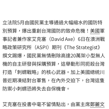
立法院5月由國民黨主導通過大幅縮水的國防特
別預算，爆出重創台灣國防的致命危機！
美國
軍
事記者兼作家艾克塞（David Axe）6日在澳洲戰
略政策研究所（ASPI）期刊《The Strategist》
撰文踢爆，國民黨無情刪除高達20萬架小型無人
機的自主研發與採購預算，這舉動形同扼殺台灣
打造「刺蝟戰略」的核心武器。加上美國總統
川
普
近期凍結對台軍售，在內外交迫下，台灣這隻
防禦小刺蝟恐將失去自保機會。
艾克塞在投書中毫不留情點出，由黨主席
鄭麗文