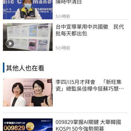
陳時中清白
5小時前
台中宣導單用中共國徽　民代
批每天都出包
5小時前
其他人也在看
李四川5月才拜會 「新旺集
瓷」總監吳佳樺今挺蘇巧慧：
人生中的超人
009829掌握AI關鍵 大華韓國
KOSPI 50今強勢開募