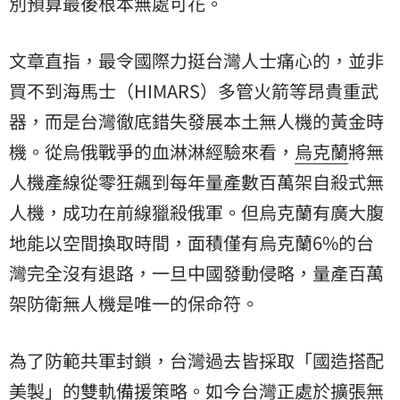
別預算最後根本無處可花。
文章直指，最令國際力挺台灣人士痛心的，並非
買不到海馬士（HIMARS）多管火箭等昂貴重武
器，而是台灣徹底錯失發展本土無人機的黃金時
機。從烏俄戰爭的血淋淋經驗來看，
烏克蘭
將無
人機產線從零狂飆到每年量產數百萬架自殺式無
人機，成功在前線獵殺俄軍。但烏克蘭有廣大腹
地能以空間換取時間，面積僅有烏克蘭6%的台
灣完全沒有退路，一旦中國發動侵略，量產百萬
架防衛無人機是唯一的保命符。
為了防範共軍封鎖，台灣過去皆採取「國造搭配
美製」的雙軌備援策略。如今台灣正處於擴張無