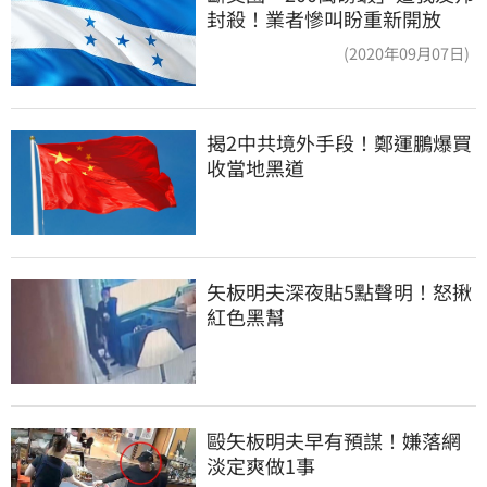
封殺！業者慘叫盼重新開放
(2020年09月07日)
揭2中共境外手段！鄭運鵬爆買
收當地黑道
矢板明夫深夜貼5點聲明！怒揪
紅色黑幫
毆矢板明夫早有預謀！嫌落網
淡定爽做1事