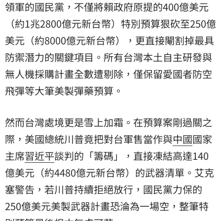
領軍的國民黨，不僅將賴政府原提的400億美元
（約1兆2800億元新台幣）特別預算狠砍至250億
美元（約8000億元新台幣），更直接閹割掉最具
防禦潛力的關鍵項目。所有台灣本土自主研發與
無人機採購計畫全數遭剔除，僅保留愛國者防空
飛彈等大筆美製彈藥預算。
然而台灣處境更是雪上加霜。在預算案剛過關之
際，美國總統川普竟把對台軍售當作與
中國
國家
主席
習近平
談判的「籌碼」，直接凍結高達140
億美元（約4480億元新台幣）的武器清單。艾克
塞警告，若川普持續拒絕放行，國民黨力保的
250億美元美製武器計畫恐淪為一場空，整筆特