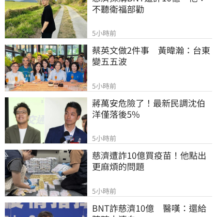
不聽衛福部勸
5小時前
蔡英文做2件事　黃暐瀚：台東
變五五波
5小時前
蔣萬安危險了！最新民調沈伯
洋僅落後5%
5小時前
慈濟遭詐10億買疫苗！他點出
更麻煩的問題
5小時前
BNT詐慈濟10億　醫嘆：還給