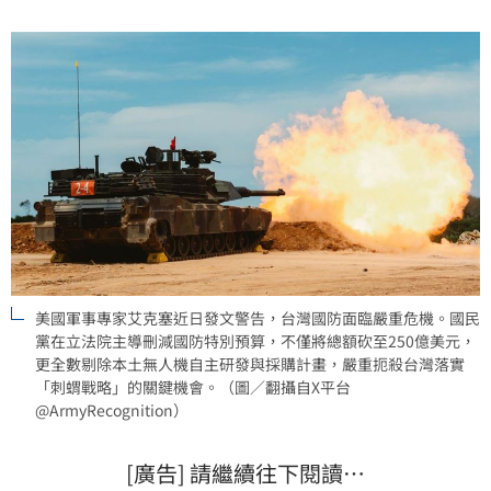
機是防禦關鍵，台灣若無法建立本土產能，在面對共軍
侵略時將失去最有效的保命符。國民黨此舉不僅打亂國
防布局，更讓台
美國軍事專家艾克塞近日發文警告，台灣國防面臨嚴重危機。國民
黨在立法院主導刪減國防特別預算，不僅將總額砍至250億美元，
更全數剔除本土無人機自主研發與採購計畫，嚴重扼殺台灣落實
「刺蝟戰略」的關鍵機會。（圖／翻攝自X平台
@ArmyRecognition）
[廣告] 請繼續往下閱讀…