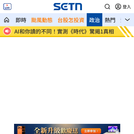
登入
即時
颱風動態
台股怎投資
政治
熱門
影音
.12
AI和你讀的不同！實測《時代》驚揭1真相
這大廠