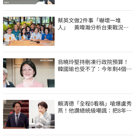
蔡英文做2件事「嚇壞一堆
人」 黃暐瀚分析台東戰況：
變成五五波
翁曉玲堅持刪凍行政院預算！
韓國瑜也受不了：今年剩4個月
你思考一下
賴清德「全程0看稿」嗆爆盧秀
燕！他讚總統級嘲諷：把8年總
帳一次掀翻