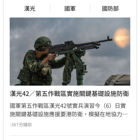
漢光
國軍
國防部
漢光42／第五作戰區實施關鍵基礎設施防衛
國軍第五作戰區漢光42號實兵演習今（6）日實
施關鍵基礎設施應援要港防衛，模擬在地協力者
襲擾港區重要設施，由港務警察先期應處，並依
-367分鐘前
機制向第五作戰區請求應援，戰備部隊迅速投入
應援，驗證軍警消及海巡協同重要目標防護能