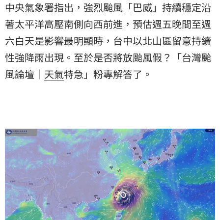
中央
氣象署
指出，強烈
颱風
「
巴威
」持續穩定沿
著太平洋高壓南側向西前進，預估週五晚間至週
六白天是影響最明顯時，台中以北山區留意持續
性強降雨出現。至於是否將放颱風假？「台灣颱
風論壇｜
天氣
特急」粉專解答了。