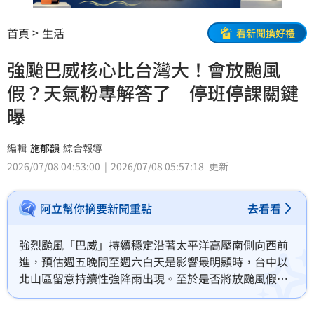
首頁
生活
看新聞換好禮
強颱巴威核心比台灣大！會放颱風
假？天氣粉專解答了 停班停課關鍵
曝
編輯
施郁韻
綜合報導
2026/07/08 04:53:00
2026/07/08 05:57:18
更新
阿立幫你摘要新聞重點
去看看
強烈颱風「巴威」持續穩定沿著太平洋高壓南側向西前
進，預估週五晚間至週六白天是影響最明顯時，台中以
北山區留意持續性強降雨出現。至於是否將放颱風假？
「台灣颱風論壇｜天氣特急」粉專解答了。