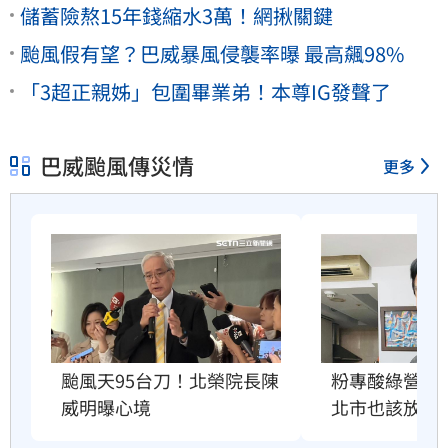
儲蓄險熬15年錢縮水3萬！網揪關鍵
颱風假有望？巴威暴風侵襲率曝 最高飆98%
「3超正親姊」包圍畢業弟！本尊IG發聲了
巴威颱風傳災情
更多
粉專酸綠營颱
颱風天95台刀！北榮院長陳
北市也該放4
威明曝心境