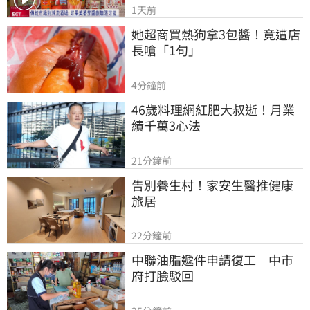
1天前
她超商買熱狗拿3包醬！竟遭店
長嗆「1句」
4分鐘前
46歲料理網紅肥大叔逝！月業
績千萬3心法
21分鐘前
告別養生村！家安生醫推健康
旅居
22分鐘前
中聯油脂遞件申請復工　中市
府打臉駁回