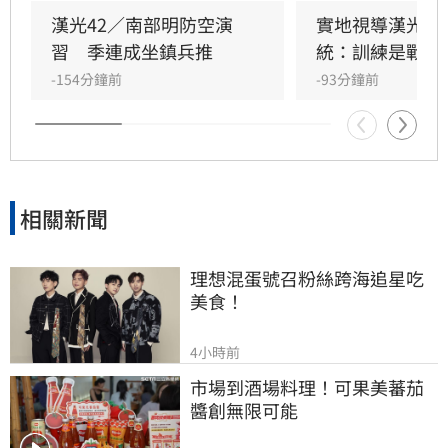
力。
漢光42／南部明防空演
實地視導漢光演
習　季連成坐鎮兵推
統：訓練是戰力
-154分鐘前
-93分鐘前
相關新聞
理想混蛋號召粉絲跨海追星吃
美食！
4小時前
市場到酒場料理！可果美蕃茄
醬創無限可能