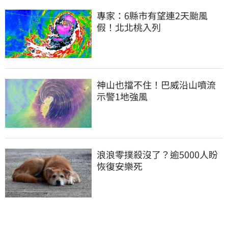
專家：6縣市有望連2天颱風
假！北北桃入列
神山也擋不住！巴威沿山噴流 
示警1地強風
浪浪零撲殺沒了？逾5000人盼
恢復安樂死