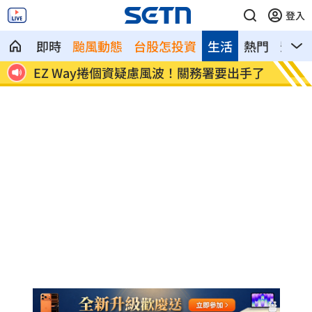
登入
即時
颱風動態
台股怎投資
生活
熱門
影音
00
EZ Way捲個資疑慮風波！關務署要出手了
南韓酷