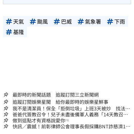
天氣
颱風
巴威
氣象署
下雨
基隆
最即時的新聞話題 追蹤訂閱三立新聞網
追蹤訂閱娛樂星聞 給你最即時的娛樂星鮮事
我不是清潔員！保全「拒倒垃圾」上班3天被炒 找法院
討公道結果出爐
爸爸代簽教召令！兒子未盡後備軍人義務「14天教召不
去」換3個月刑期
做到這點才有資格說愛你
PR
快訊／震撼！前彰律師公會理事長假採購BNT詐慈濟10
億、洗錢囤232kg黃金