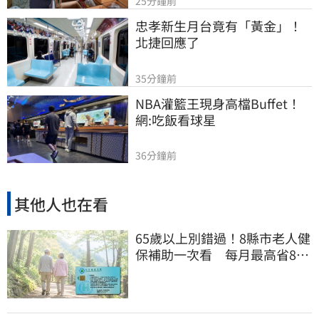
25分鐘前
忠孝新生月台竟有「黃金」！
北捷回應了
35分鐘前
NBA灌籃王現身高檔Buffet！
網:吃飯看球星
36分鐘前
其他人也在看
65歲以上別錯過！8縣市老人健
保補助一次看 每月最高省826
元