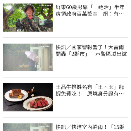
屏東60歲男靠「一絕活」半年
爽領政府百萬獎金 網：有人
要組隊賺錢嗎？
快訊／國家警報響了！大雷雨
開轟「2縣市」 示警區域出爐
王品牛排姓名有「王、玉」龍
蝦免費吃！ 原燒身分證有
「8」招待海鮮
快訊／快進室內躲雨！「15縣