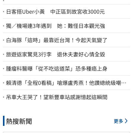
日客搭Uber小黃 中正區到故宮收3000元
獨／機場連3年遇到 她：難怪日本觀光強
白海豚「這時」最靠近台灣！今起天氣變了
旅遊返家驚見3行李 退休夫妻好心情全毀
腫瘤科醫曝「從不吃這道菜」恐多種癌上身
賴清德「全程0看稿」嗆爆盧秀燕！他讚總統級嘲
諷：把8年總帳一次掀翻
吊車大王哭了！望新豐車站感謝憶起這瞬間
熱搜新聞
更多