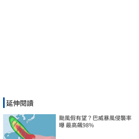
延伸閱讀
颱風假有望？巴威暴風侵襲率
曝 最高飆98%