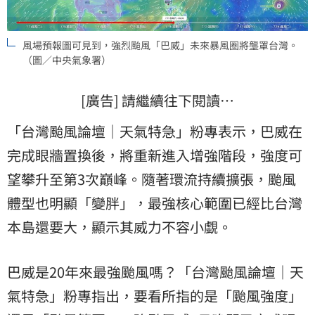
風場預報圖可見到，強烈颱風「巴威」未來暴風圈將壟罩台灣。
（圖／中央氣象署）
[廣告] 請繼續往下閱讀…
「台灣颱風論壇｜天氣特急」粉專表示，巴威在
完成眼牆置換後，將重新進入增強階段，強度可
望攀升至第3次巔峰。隨著環流持續擴張，颱風
體型也明顯「變胖」，最強核心範圍已經比台灣
本島還要大，顯示其威力不容小覷。
巴威是20年來最強颱風嗎？「台灣颱風論壇｜天
氣特急」粉專指出，要看所指的是「颱風強度」