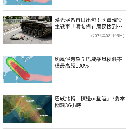
漢光演習首日出包！國軍現役
主戰車「噴裝備」居民撿到零
件…軍方說話了
(2026年08月06日)
颱風假有望？巴威暴風侵襲率
曝最高飆100%
巴威北轉「擦邊or登陸」3劇本 
關鍵36小時