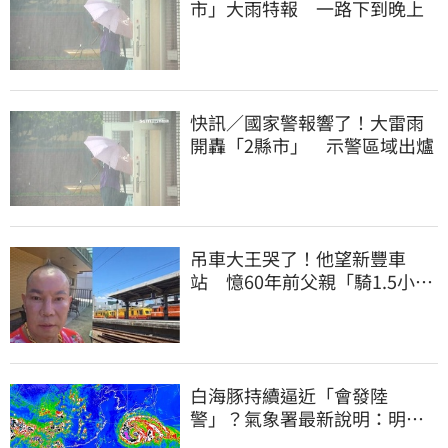
市」大雨特報 一路下到晚上
快訊／國家警報響了！大雷雨
開轟「2縣市」 示警區域出爐
吊車大王哭了！他望新豐車
站 憶60年前父親「騎1.5小時
單車載他圓夢」
白海豚持續逼近「會發陸
警」？氣象署最新說明：明天
下半天先發布海警