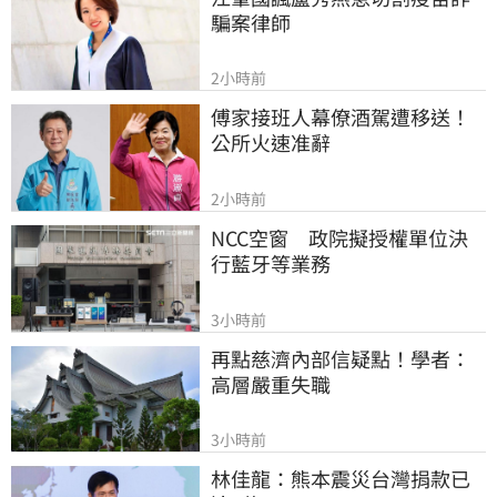
騙案律師
2小時前
傅家接班人幕僚酒駕遭移送！
公所火速准辭
2小時前
NCC空窗　政院擬授權單位決
行藍牙等業務
3小時前
再點慈濟內部信疑點！學者：
高層嚴重失職
3小時前
林佳龍：熊本震災台灣捐款已