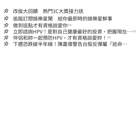
改版大回饋 熱門3C大獎接力送
追蹤訂閱娛樂星聞 給你最即時的娛樂星鮮事
做到這點才有資格說愛你
PR
立即諮詢HPV！是對自己健康最好的投資，把握現在不
PR
嫌晚！
伴侶和妳一起預防HPV，才有資格說愛妳！
PR
下週恐跌破半年線！陳嘉偉警告台股反彈屬「逃命
波」：空頭大屠殺剛開始