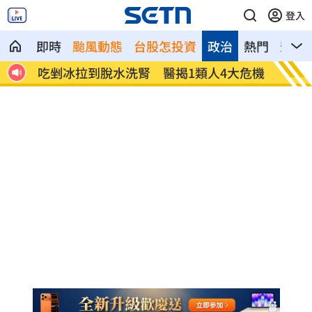
登入
即時
颱風動態
台股怎投資
政治
熱門
影音
好別
吃剉冰拉到脫水洗腎 醫揭1類人4大危機
一直放