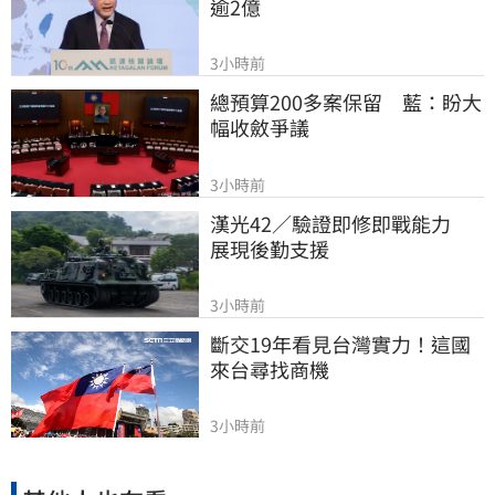
逾2億
3小時前
總預算200多案保留　藍：盼大
幅收斂爭議
3小時前
漢光42／驗證即修即戰能力　
展現後勤支援
3小時前
斷交19年看見台灣實力！這國
來台尋找商機
3小時前