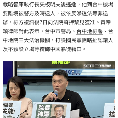
戰略智庫執行長
矢板明夫
後逃逸，他到台中機場
要離境被警方及時逮人，被依反滲透法等罪送
辦，檢方複訊後7日向法院聲押禁見獲准。
黃帝
穎
律師對此表示，台中市警局、
台中地檢署
、台
中地院三大法治機關，打臉國民黨團瞎扯認錯人
及不預設立場等掩飾中國暴徒藉口。