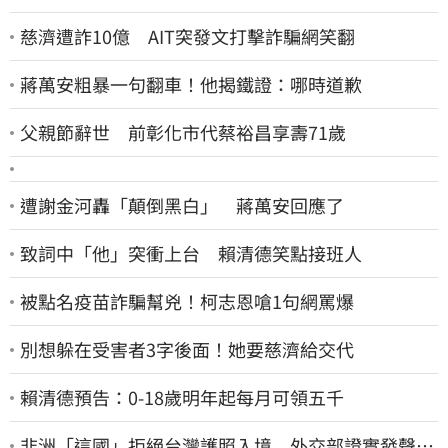
慈濟遭詐10億 AIT突發文打擊詐騙網笑翻
蔣萬安粗暴一句翻車！他揭鐵證：哪時道歉
父親節辭世 前彰化市代蔡裕昌享壽71歲
遭謝金河轟「顛倒黑白」 蔣萬安回應了
致詞中「他」突衝上台 賴清德笑點接班人
被點名疫苗詐騙幫兇！柯志恩嗆1句網罵爆
別想躲在受害者3字後面！她要慈濟給交代
賴清德預告：0-18歲明年起每月可領五千
非洲「這國」拒絕台灣護照入境 外交部證實發聲