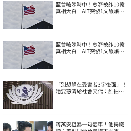
藍曾嗆陳時中！慈濟被詐10億
真相大白 AIT突發1文酸爆…
他笑：真的很會
藍曾嗆陳時中！慈濟被詐10億
真相大白 AIT突發1文酸爆…
他笑：真的很會
「別想躲在受害者3字後面」！
她要慈濟給社會交代：誰拍板
付10.6億
蔣萬安粗暴一句翻車！他揭鐵
證：差點把全台灣拖下水哪時