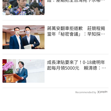
道歉
蔣萬安翻車拒道歉 莊競程揭
當年「秘密會議」：早知採購
真相卻喊擋疫苗
成長津貼要來了！0-18歲明年
起每月領5000元 賴清德：此
時不生更待何時
Recommended by