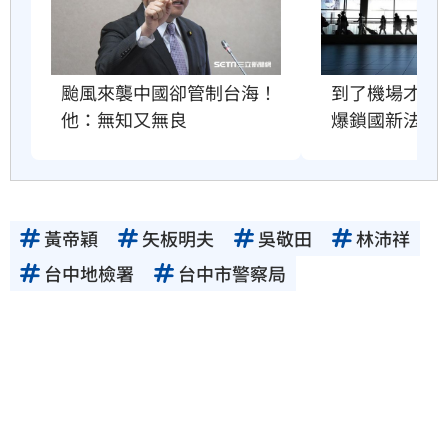
到了機場才知
颱風來襲中國卻管制台海！
爆鎖國新法
他：無知又無良
黃帝穎
矢板明夫
吳敬田
林沛祥
台中地檢署
台中市警察局