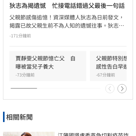
狄志為揭遺憾　忙接電話錯過父最後一句話
父親節感傷追憶！資深媒體人狄志為日前發文，
揭露已故父親生前不為人知的遺憾往事。狄志為
透露，父親一生以海為家，兩人相處時間極少，
-171分鐘前
甚至錯過他的婚禮。直到父親罹患胃癌末期，才
坦承當年曾悄悄現身婚宴現場，因愧對家人只敢
在門外落淚。最讓狄志為心碎的是，當年陪病重
賈靜雯父親節憶亡父　自
父親節特別想他
父親曬太陽時，自己因忙於接工作電話而忽視了
曝被當兒子養大
感性告白早逝父
父親，沒想到那竟是父子最後的相處，父親回房
-73分鐘前
-67分鐘前
後便陷入永眠。這段錯過的對話成為他20年來心
中最深的遺憾，他以此感嘆，有些電話晚點接沒
關係，但錯過的親情與話語，可能再也無法挽
回，呼籲大眾珍惜身邊親人。
相關新聞
江肇國諷盧秀燕急切割疫苗詐