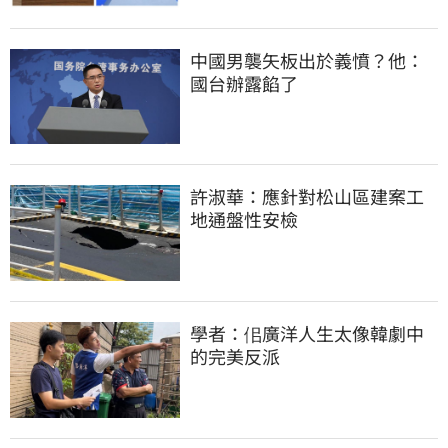
中國男襲矢板出於義憤？他：
國台辦露餡了
許淑華：應針對松山區建案工
地通盤性安檢
學者：佀廣洋人生太像韓劇中
的完美反派