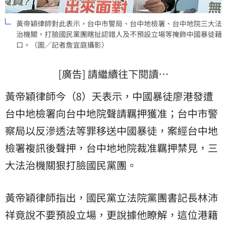
黃帝穎律師對此表示，台中市警局、台中地檢署、台中地院三大法
治機關，打臉國民黨團瞎扯認錯人及不預設立場等掩飾中國暴徒藉
口。（圖／記者詹宜庭攝影）
[廣告] 請繼續往下閱讀…
黃帝穎律師今（8）天表示，中國暴徒廖港發遭
台中地檢署向台中地院聲請羈押獲准；
台中市警
察局
以反滲透法等罪移送中國暴徒，案經台中地
檢署複訊後聲押，台中地地院裁准羈押禁見，三
大法治機關狠打臉國民黨團。
黃帝穎律師指出，國民黨立法院黨團書記長
林沛
祥
竟說不要預設立場，更說據他瞭解，這位港籍