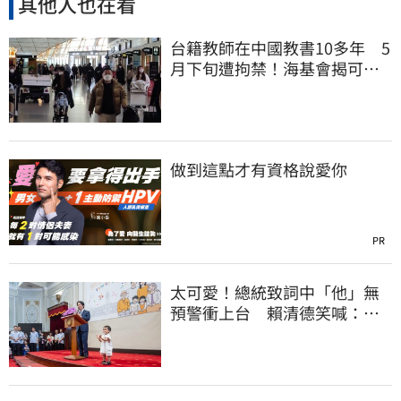
其他人也在看
台籍教師在中國教書10多年 5
月下旬遭拘禁！海基會揭可能
原因
做到這點才有資格說愛你
PR
太可愛！總統致詞中「他」無
預警衝上台 賴清德笑喊：卸
任再交棒給你