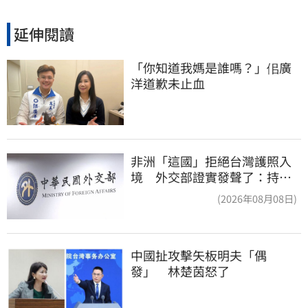
延伸閱讀
「你知道我媽是誰嗎？」佀廣
洋道歉未止血
非洲「這國」拒絕台灣護照入
境 外交部證實發聲了：持續
交涉聯繫
(2026年08月08日)
中國扯攻擊矢板明夫「偶
發」　林楚茵怒了