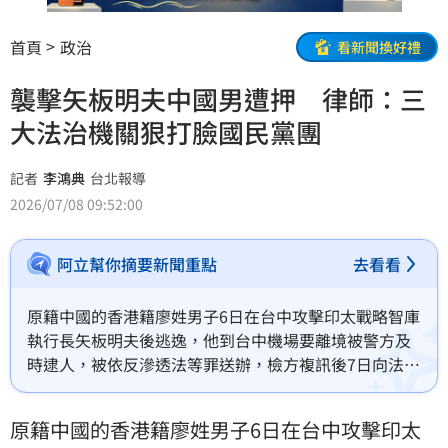
首頁
政治
看新聞換好禮
襲擊矢板明夫中國男遭押 律師：三
大法治機關狠打臉國民黨團
記者
李鴻典
台北報導
2026/07/08 09:52:00
阿立幫你摘要新聞重點
去看看
原籍中國的香港籍廖姓男子6日在台中攻擊印太戰略智庫
執行長矢板明夫後逃逸，他到台中機場要離境被警方及
時逮人，被依反滲透法等罪送辦，檢方複訊後7日向法院
聲押禁見獲准。黃帝穎律師對此表示，台中市警局、台
中地檢署、台中地院三大法治機關，打臉國民黨團瞎扯
原籍中國的香港籍廖姓男子6日在台中攻擊印太
認錯人及不預設立場等掩飾中國暴徒藉口。