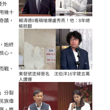
憂外
用幾十
奇蹟，
賴清德0看稿嗆爆盧秀燕！他：8年總
帳掀翻
，始終
核心。
而戰、
東發號塗掉簽名　沈伯洋16字箴言萬
人讚爆
」分裂
民族偉
展、推