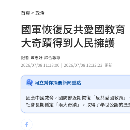
嫁龜梨和也首亮相！田中美奈實辣挺孕
首頁
政治
「創意私房」陳老師偷拍！更一審改判
國軍恢復反共愛國教育
獨／雙親苦等近3年 遭殺資優兒有全名
大奇蹟得到人民擁護
口腔癌友拔全牙 悔嘆：現在吃得像餿
開盤／台積電跌20元壓盤 大盤摔近200
記者
陳思妤
綜合報導
2026/07/08 11:18:00
2026/07/08 12:32:23
更新
幼幼台哥哥變博士藝人 李博翔情牽王
阿立幫你摘要新聞重點
關公生日「2類人」不能拜！恐惹禍上身
突遭王宇婕取代 鄭仲茵本尊回應真實
因應中國威脅，國防部近期恢復「反共愛國教育」
社會長期穩定「兩大奇蹟」，取得了舉世公認的歷
孫儷妝容靠12歲女兒化 友人一看成果
民衷心的擁護和支持，是當代中國的領導核心，民
黃捷親赴公視考察 力挺：別成惡鬥犧