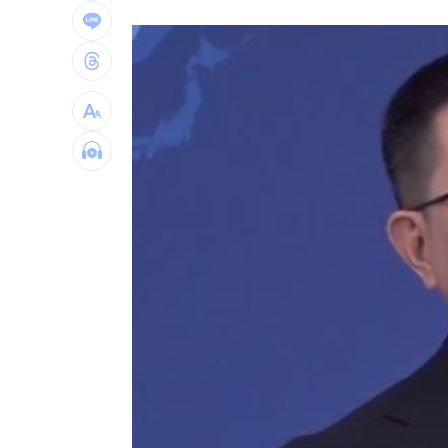
關聖帝君生日快樂！關公最疼的3種人曝
培若塔居中協調 化解索托與林多多年
台灣彩券開獎直播中
20:31
LIVE三立+24小時直播
15:27
三立iNEWS新聞台線上直播
18:00
市場到酒場料理！可果美蕃茄醬創無限
父親節送會拉筋的按摩椅 爸爸「筋歡喜
油品食安事件引關注 挑選保健食品要注
罕病博士彭士齊 輪椅上的生命覺醒！
11
酷澎「爸氣父親節」國際官方品牌齊聚