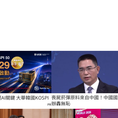
喪屍菸彈原料來自中國！中國國
握AI關鍵 大華韓國KOSPI
辦轟無恥
PR