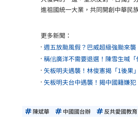
進祖國統一大業，共同開創中華民
更多新聞：
週五放颱風假？巴威超級強颱來襲
稱佀廣洋不需要退選！陳雪生喊「
矢板明夫遇襲！林俊憲揭「1後果
矢板明夫台中遇襲！揭中國籍嫌犯
陳斌華
中國國台辦
反共愛國教育