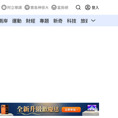
阿立導讀
寶島神很大
富房網
登入
兩岸
運動
財經
專題
新奇
科技
旅遊
汽車
寵物