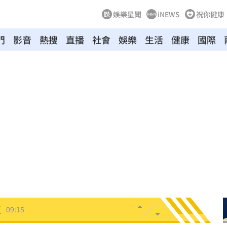
娛樂星聞
iNEWS
祝你健康
門
影音
熱搜
直播
社會
娛樂
生活
健康
國際
酸爆
09:31
曝」
09:30
歉
09:27
因曝
09:25
出局
09:24
保
09:20
紅線
09:19
臣
09:15