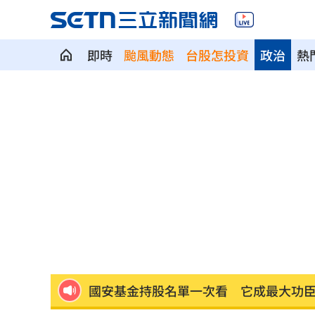
即時
颱風動態
台股怎投資
政治
熱
香港玩具商急喊「永遠支持一中」 遭
挖童骨已2死！台積電「3神明駐駕畫面
軍人支援「蜈蚣陣」收2千觸法 廟方道
寫運勢書下半年廢了！唐綺陽瘦下來原
蒙特婁網賽輸給黑馬 茲韋列夫大爆冷
永慶不動產爆違反個資法！士院裁定交
嗆妻：只要錢！尪恐嚇連發…觸保護令
國安基金持股名單一次看 它成最大功