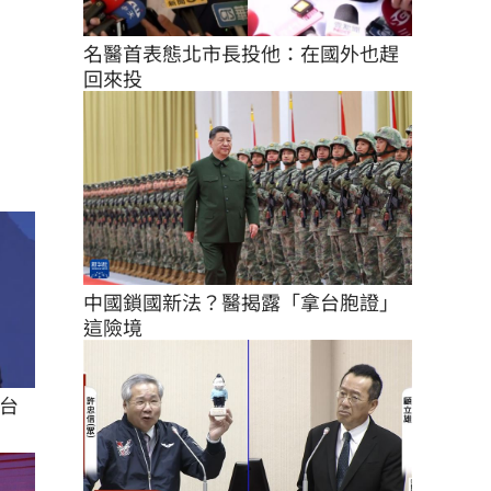
名醫首表態北市長投他：在國外也趕
回來投
中國鎖國新法？醫揭露「拿台胞證」
這險境
台