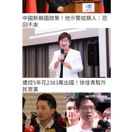
中國新鎖國政策！他示警這類人：恐
回不來
遭控5年花2383萬出國！徐佳青駁斥
民眾黨