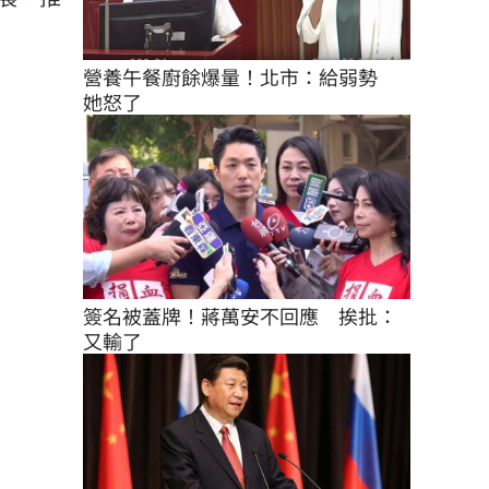
營養午餐廚餘爆量！北市：給弱勢　
她怒了
簽名被蓋牌！蔣萬安不回應　挨批：
又輸了