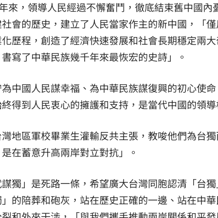
5年來，領導人民經過不懈奮鬥，徹底結束舊中國內
建社會的歷史，建立了人民當家作主的新中國，「僅
業化歷程，創造了經濟快速發展和社會長期穩定兩大
，書寫了中華民族幾千年來最恢宏的史詩」。
守為中國人民謀幸福、為中華民族謀復興的初心使命
始終得到人民衷心的擁護和支持，是當代中國的領導
台灣地區軍校畢業生灌輸反共主張，教唆他們為台獨
，是在蓄意升高兩岸對立對抗」。
武謀獨」是死路一條，希望廣大台灣同胞認清「台獨
獨」的陪葬和砲灰，站在歷史正確的一邊、站在中華
分裂和外來干涉，「與我們攜手推動兩岸關係和平發