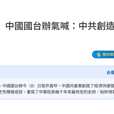
肚
09:15
輕刑
09:13
 中國國台辦氣喊：中共創
了
09:12
水
09:10
點
09:07
看新聞
欣晨
09:05
去
09:04
主因
09:04
。中國國台辦今（8）日氣炸直呼，中國共產黨創造了經濟快速
史性輝煌成就，書寫了中華民族幾千年來最恢宏的史詩，始終得
驚呆
09:01
進黨當局大開歷史倒車、蓄意升高兩岸對立對抗。
牲品
09:00