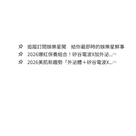
追蹤訂閱娛樂星聞 給你最即時的娛樂星鮮事
2026爆紅保養組合！矽谷電波X加外泌...
PR
2026美肌新趨勢「外泌體＋矽谷電波X...
PR