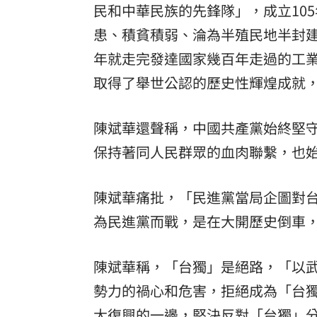
民和中華民族的先鋒隊」，成立10
患、積貧積弱、淪為半殖民地半封
年就走完發達國家幾百年走過的工
取得了舉世公認的歷史性輝煌成就
陳斌華還聲稱，中國共產黨始終堅
保持著同人民群眾的血肉聯繫，也
陳斌華痛批，「民進黨當局企圖對
為民進黨而戰，是在大開歷史倒車
陳斌華稱，「台獨」是絕路，「以
勢力的禍心和危害，拒絕成為「台
大復興的一邊，堅決反對「台獨」