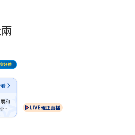
造兩
換好禮
看看
發展和
現正直播
到人