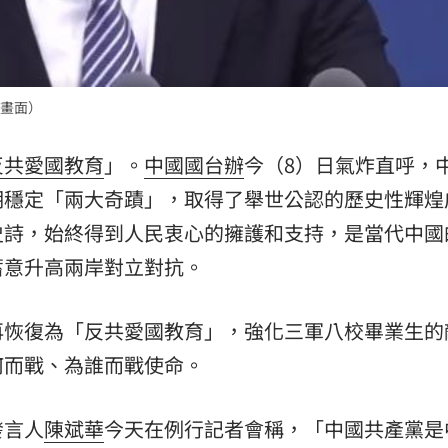
畫面）
反共愛國教育
」。
中國國台辦
今（8）日氣炸直呼，
期穩定「兩大奇蹟」，取得了舉世公認的歷史性輝煌
史詩，始終得到人民衷心的擁護和支持，是當代中國
蓄意升高兩岸對立對抗。
再恢復為「反共愛國教育」，強化三軍八校畢業生的
何而戰、為誰而戰使命。
發言人
陳斌華
今天在例行記者會稱，「中國共產黨是