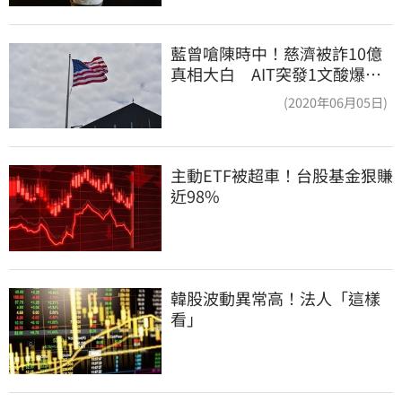
藍曾嗆陳時中！慈濟被詐10億
真相大白 AIT突發1文酸爆…
他笑：真的很會
(2020年06月05日)
主動ETF被超車！台股基金狠賺
近98%
韓股波動異常高！法人「這樣
看」