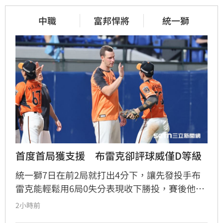
中職
富邦悍將
統一獅
首度首局獲支援　布雷克卻評球威僅D等級
統一獅7日在前2局就打出4分下，讓先發投手布
雷克能輕鬆用6局0失分表現收下勝投，賽後他也
表示今晚投球特別輕鬆，但反而檢討自己的投球
2小時前
內容可能是本季最差一役，球威更是只有C、D等