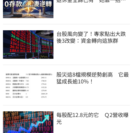
回權益
台股風向變了！專家點出大跌
後3改變：資金轉向這族群
股災這8檔規模逆勢創高 它最
猛成長逾10%！
每股配12.8元的它 Ｑ2營收曝
光