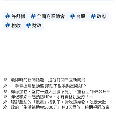
許舒博
全國商業總會
台股
政府
稅收
財政
最即時的新聞話題 追蹤訂閱三立新聞網
一手掌握明星動態 即刻下載娛樂星聞APP
檸檬加它，堅持一週大肚腩不見了，重新回到45公斤
PR
伴侶和妳一起預防HPV，才有資格說愛妳！
PR
腹部脂肪的「剋星」找到了，常吃這幾物，吃走大肚
PR
囊，瘦出小蠻腰
政府「生活補助金5000元」連3天發放 逾期視同放棄