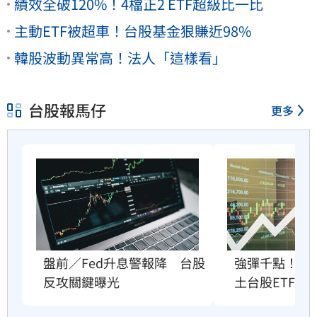
績效全破120%！4檔正2 ETF超級比一比
主動ETF被超車！台股基金狠賺近98%
韓股波動異常高！法人「這樣看」
台股報馬仔
更多
盤前／Fed升息警報降　台股
強彈千點！「
反攻關鍵曝光
土台股ETF