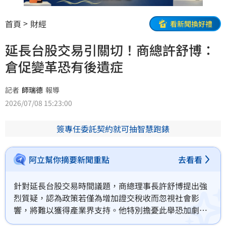
首頁
財經
看新聞換好禮
延長台股交易引關切！商總許舒博：
倉促變革恐有後遺症
記者
師瑞德
報導
2026/07/08 15:23:00
簽專任委託契約就可抽智慧跑錶
阿立幫你摘要新聞重點
去看看
針對延長台股交易時間議題，商總理事長許舒博提出強
烈質疑，認為政策若僅為增加證交稅收而忽視社會影
響，將難以獲得產業界支持。他特別擔憂此舉恐加劇職
場「辭職炒股」的亂象，進一步排擠正規產業人力，對