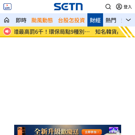
登入
即時
颱風動態
台股怎投資
財經
熱門
影音
別回
知名韓貨品牌爆解散 合夥人鬧翻遭控侵
BLAC
占
歉了