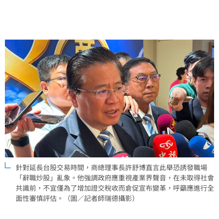
社會發展產生負面衝擊。許舒博強調，任何市場結構性
變革皆須建立在充分的意見交流與社會共識之上，呼籲
政府切勿倉促決策。在缺乏產業共識與深度溝通的前提
下，應進行全面且審慎的評估，避免為追求短期財政效
益，卻犧牲了市場長期的穩健發展與人才留存，政府應
回歸專業對話，確保政策方向符合整體經濟利益。
針對延長台股交易時間，商總理事長許舒博直言此舉恐誘發職場
「辭職炒股」亂象。他強調政府應重視產業界聲音，在未取得社會
共識前，不宜僅為了增加證交稅收而倉促宣布變革，呼籲應進行全
面性審慎評估。（圖／記者師瑞德攝影）