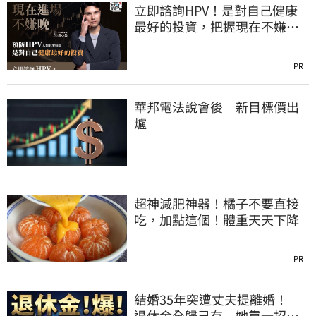
立即諮詢HPV！是對自己健康
最好的投資，把握現在不嫌
晚！
PR
華邦電法說會後 新目標價出
爐
超神減肥神器！橘子不要直接
吃，加點這個！體重天天下降
PR
結婚35年突遭丈夫提離婚！
退休金全歸己有 她靠一招奪