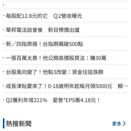
每股配12.8元的它 Ｑ2營收曝光
華邦電法說會後 新目標價出爐
新／四指齊揚！台指期飆破500點
一張百萬太貴！他公開高價股買法：賺30萬
台股風向變了！他點3改變：資金往這族群
成長津貼要來了！0-18歲明年起每月領5000元 賴清
德：此時不生更待何時
Q2獲利年增221% 愛普*EPS衝4.18元！
熱搜新聞
更多