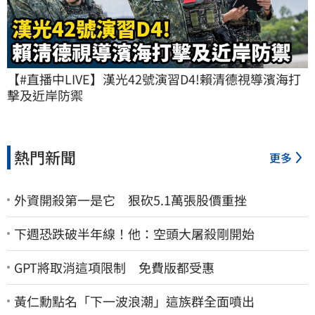
【#直播中LIVE】漢光42號演習D4!賴清德視導濱海打
擊及近岸防禦
熱門新聞
更多
外資開殺第一是它 狠砍5.1萬張股價重挫
下週恐跌破半年線！他：空頭大屠殺剛開始
GPT將取消這項限制 免費版都受惠
黃仁勳點名「下一波浪潮」這族群全面噴出