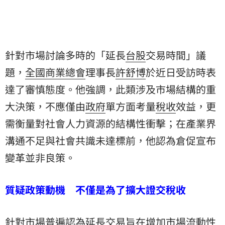
針對市場討論多時的「延長
台股
交易時間」議
題，
全國商業總會
理事長
許舒博
於近日受訪時表
達了審慎態度。他強調，此類涉及市場結構的重
大決策，不應僅由
政府
單方面考量
稅收
效益，更
需衡量對社會人力資源的結構性衝擊；在產業界
溝通不足與社會共識未達標前，他認為倉促宣布
變革並非良策。
質疑政策動機 不僅是為了擴大證交稅收
針對市場普遍認為延長交易旨在增加市場流動性