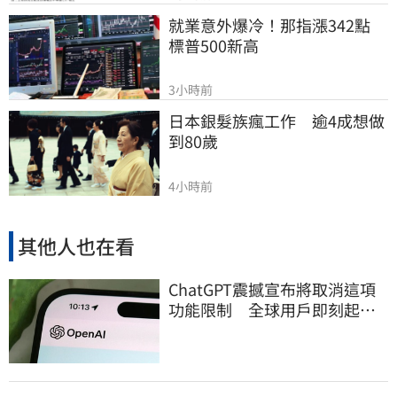
就業意外爆冷！那指漲342點　
標普500新高
3小時前
日本銀髮族瘋工作　逾4成想做
到80歲
4小時前
其他人也在看
ChatGPT震撼宣布將取消這項
功能限制 全球用戶即刻起
「免費」用到飽