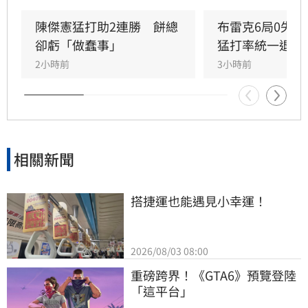
級。」
陳傑憲猛打助2連勝　餅總
布雷克6局0失
卻虧「做蠢事」
猛打率統一退富
2小時前
3小時前
相關新聞
搭捷運也能遇見小幸運！
2026/08/03 08:00
重磅跨界！《GTA6》預覽登陸
「這平台」