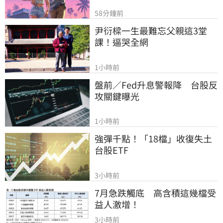
58分鐘前
尹衍樑一生最難忘父親這3堂
課！逼哭全網
1小時前
盤前／Fed升息警報降　台股反
攻關鍵曝光
1小時前
強彈千點！「18檔」收復失土
台股ETF
3小時前
7月急跌觸底　高含積這幾檔受
益人激增！
3小時前