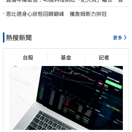
播17小時辛酸面曝
恩比德身心狀態回歸巔峰 攜詹姆斯力拚冠
熱搜新聞
更多
台股
基金
記者