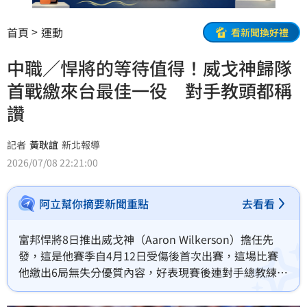
首頁
運動
看新聞換好禮
中職／悍將的等待值得！威戈神歸隊
首戰繳來台最佳一役 對手教頭都稱
讚
記者
黃耿誼
新北報導
2026/07/08 22:21:00
阿立幫你摘要新聞重點
去看看
富邦悍將8日推出威戈神（Aaron Wilkerson）擔任先
發，這是他賽季自4月12日受傷後首次出賽，這場比賽
他繳出6局無失分優質內容，好表現賽後連對手總教練曾
豪駒都給予稱讚。