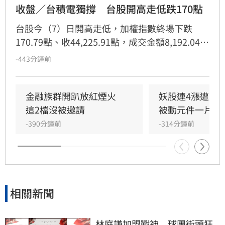
收盤／台積電獨撐　台股開高走低跌170點
台股今（7）日開高走低，加權指數終場下跌
170.79點、收44,225.91點，成交金額8,192.04億
元；櫃買指數重挫1.83%、收384.19點，成交
-443分鐘前
2,066.48億元。台積電逆勢漲5元，但難敵中小型
股沉重賣壓。
金融族群開趴放紅煙火　
妖股連4漲遭八
這2檔沒被邀請
被動元件一片綠
-390分鐘前
-314分鐘前
相關新聞
林庭謙加盟戰神　球團街頭狂