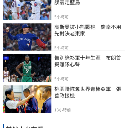
誤氣走藍鳥
5小時前
高斯曼披小熊戰袍　慶幸不用
先對決老東家
5小時前
告別綠衫軍十年生涯　布朗首
揭離隊心聲
5小時前
桃園聯隊奪世界青棒亞軍　張
善政接機
13小時前