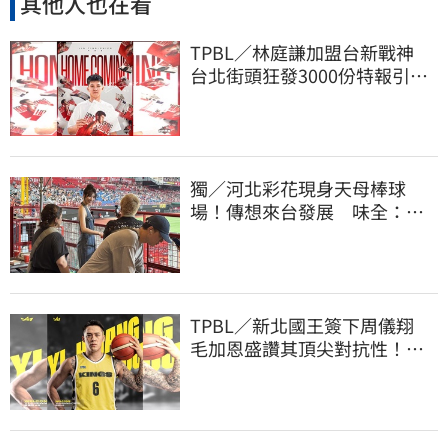
其他人也在看
TPBL／林庭謙加盟台新戰神
台北街頭狂發3000份特報引爆
人潮
獨／河北彩花現身天母棒球
場！傳想來台發展 味全：歡
迎各界人士進場
TPBL／新北國王簽下周儀翔
毛加恩盛讚其頂尖對抗性！盼
助隊衝擊金盃