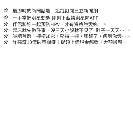
最即時的新聞話題 追蹤訂閱三立新聞網
一手掌握明星動態 即刻下載娛樂星聞APP
伴侶和妳一起預防HPV，才有資格說愛妳！
PR
起床就先做件事，沒三天小腹就不見了! 肚子一天天變
PR
小！
減肥首選，檸檬加它，堅持一週，腰細了，瘦到你懷疑
PR
人生
詐慈濟10億破案關鍵！提領上億現金觸發「大額通報」
神鬼律師遭擊落內幕