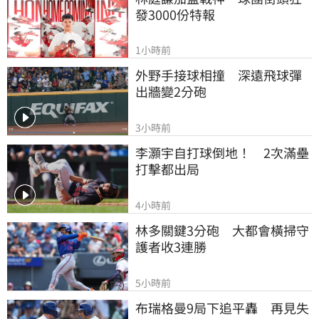
發3000份特報
1小時前
外野手接球相撞　深遠飛球彈
出牆變2分砲
3小時前
李灝宇自打球倒地！　2次滿壘
打擊都出局
4小時前
林多關鍵3分砲　大都會橫掃守
護者收3連勝
5小時前
布瑞格曼9局下追平轟　再見失