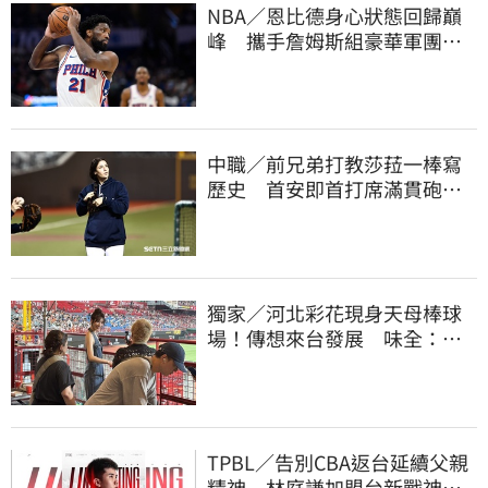
NBA／恩比德身心狀態回歸巔
峰 攜手詹姆斯組豪華軍團！
力拚新賽季奪冠
中職／前兄弟打教莎菈一棒寫
歷史 首安即首打席滿貫砲！
還是WPBL第一支
獨家／河北彩花現身天母棒球
場！傳想來台發展 味全：歡
迎各界人士進場
TPBL／告別CBA返台延續父親
精神 林庭謙加盟台新戰神！