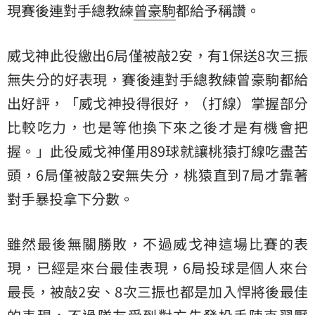
現賽後連對手總教練
曾豪駒
都給予稱讚。
威戈神此役繳出6局僅被敲2安，有1保送8次三振
無失分的好表現，賽後連對手總教練曾豪駒都給
出好評，「威戈神投得很好，（打線）掌握部分
比較吃力，也是等他換下來之後才是有機會把
握。」此役威戈神僅用89球就讓桃猿打線吃盡苦
頭，6局僅被敲2安無失分，桃猿直到7局才靠著
對手暴投拿下分數。
雖然最後無關勝敗，不過威戈神這場比賽的表
現，已經是來台最佳表現，6局投球是個人來台
最長，被敲2安、8次三振也都是加入悍將後最佳