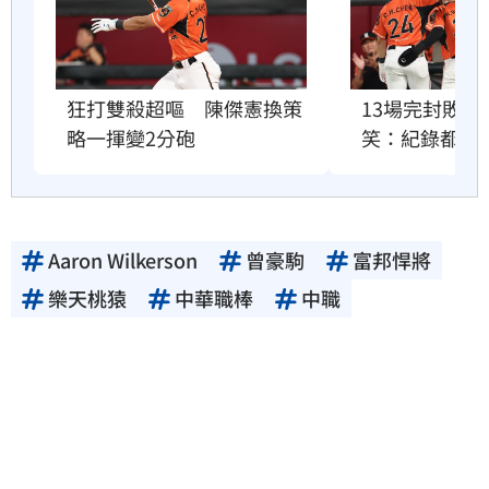
狂打雙殺超嘔　陳傑憲換策
13場完封敗
略一揮變2分砲
笑：紀錄都破
Aaron Wilkerson
曾豪駒
富邦悍將
樂天桃猿
中華職棒
中職