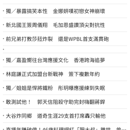
獨／暴露搞笑本性 金娜妍嘆初戀女神崩壞
新北國王簽周儀翔 毛加恩盛讚頂尖對抗性
前兄弟打教莎菈炸裂 還是WPBL首支滿貫砲
獨／嘉盈嚮往台灣應援文化 香港跨海追夢
林庭謙正式加盟台新戰神 簽下複數年約
獨／姐姐是悍將鐵粉 彤玥曝應援練到失眠
敢測試他！ 郭天信阻殺守助完封嗨翻蔣銲
大谷炸同鄉 道奇生涯29支首打席轟只輸他
直播年賺破億！46歲料理網紅「肥大叔」離世 曾連