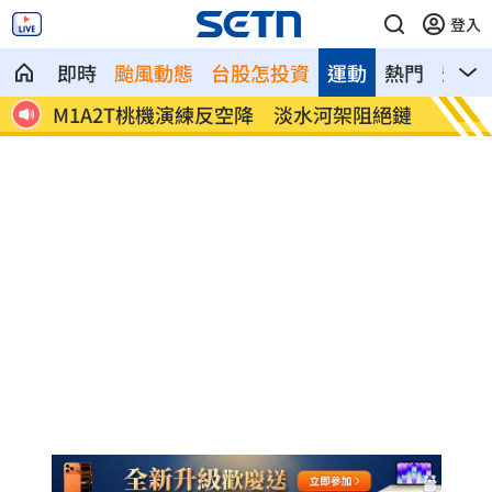
登入
即時
颱風動態
台股怎投資
運動
熱門
影音
絕鏈
白海豚對流增強！發海警將破68年颱風紀
視導城
錄