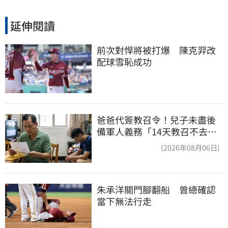
延伸閱讀
前次對悍將被打爆　陳克羿改
配球雪恥成功
爸爸代簽教召令！兒子未盡後
備軍人義務「14天教召不去」
換3個月刑期
(2026年08月06日)
朱承洋關門腳翻船　曾總確認
當下無法行走