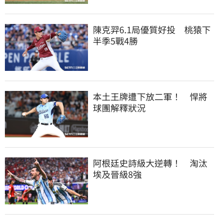
陳克羿6.1局優質好投　桃猿下
半季5戰4勝
本土王牌遭下放二軍！　悍將
球團解釋狀況
阿根廷史詩級大逆轉！　淘汰
埃及晉級8強