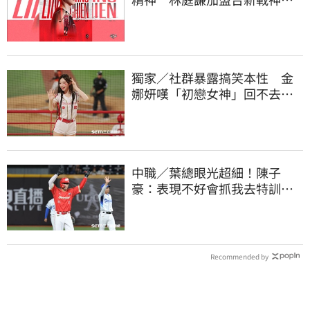
簽下複數年約
獨家／社群暴露搞笑本性 金
娜妍嘆「初戀女神」回不去！
喊話想代言啤酒
中職／葉總眼光超細！陳子
豪：表現不好會抓我去特訓
手感回升更要多練
Recommended by