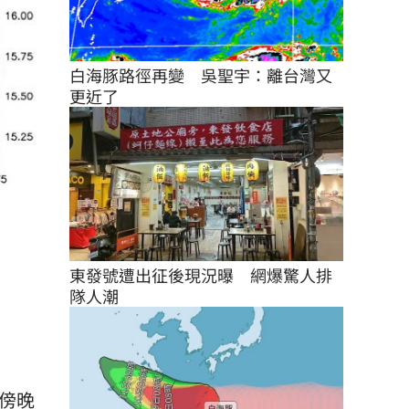
白海豚路徑再變　吳聖宇：離台灣又
更近了
東發號遭出征後現況曝　網爆驚人排
隊人潮
傍晚