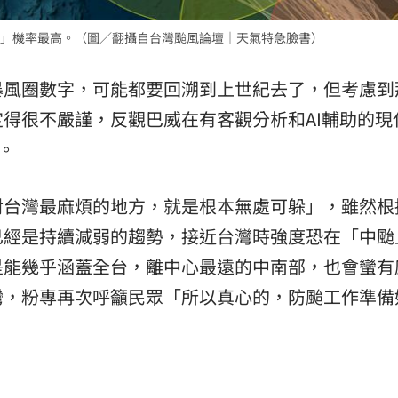
」機率最高。（圖／翻攝自台灣颱風論壇｜天氣特急臉書）
暴風圈數字，可能都要回溯到上世紀去了，但考慮到
得很不嚴謹，反觀巴威在有客觀分析和AI輔助的現
。
對台灣最麻煩的地方，就是根本無處可躲」，雖然根
已經是持續減弱的趨勢，接近台灣時強度恐在「中颱
是能幾乎涵蓋全台，離中心最遠的中南部，也會蠻有
灣，粉專再次呼籲民眾「所以真心的，防颱工作準備