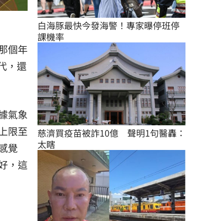
白海豚最快今發海警！專家曝停班停
課機率
那個年
代，還
據
氣象
上限至
慈濟買疫苗被詐10億　聲明1句醫轟：
太瞎
感覺
好，這