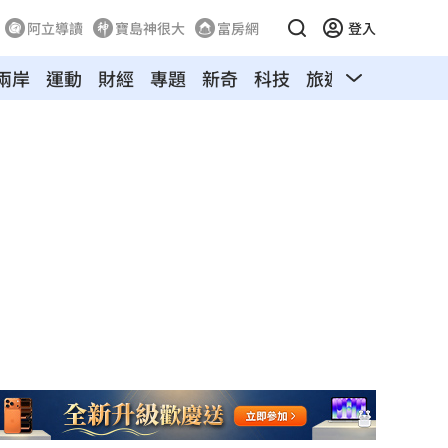
阿立導讀
寶島神很大
富房網
登入
兩岸
運動
財經
專題
新奇
科技
旅遊
汽車
寵物