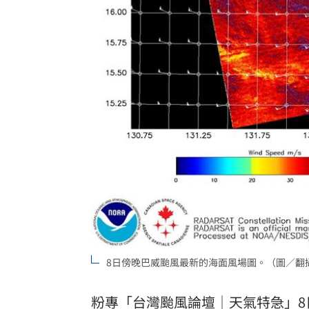
8日傍晚巴威颱風最新的海面風場圖。（圖／翻
粉專「
台灣颱風論壇
｜天氣特急」