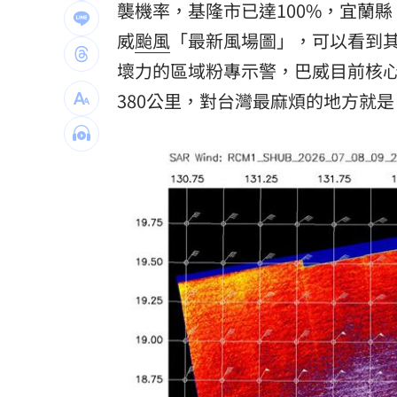
襲機率，基隆市已達100%，宜蘭
獨／海外遊學增強外語 台人夯英、美
威
颱風
「最新風場圖」，可以看到
長尾獼猴失控狂襲居民！官方追查異常
壞力的區域粉專示警，巴威目前核
380公里，對台灣最麻煩的地方就
伊波拉失控！專家憂病毒恐已突變
00:23
飲料空盒找嘸地方丟 騎車咬著遭攔查
台灣彩券開獎直播中
20:31
LIVE三立+24小時直播
15:27
三立iNEWS新聞台線上直播
18:00
商場戰國來臨 台中「頂奢大道」逐漸
台彩父親節推新刮刮樂千萬頭獎超「爸
「拍片人的多重宇宙」職涯論壇9/12登