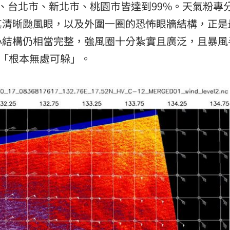
縣、台北市、新北市、桃園市皆達到99%。天氣粉專
、加
00:31
其清晰颱風眼，以及外圍一圈的恐怖眼牆結構，正是
原因
00:26
心結構仍相當完整，強風圈十分紮實且廣泛，且暴風
是「根本無處可躲」。
槓警
00:23
成形
12:00
」氣
12:00
場！
10:30