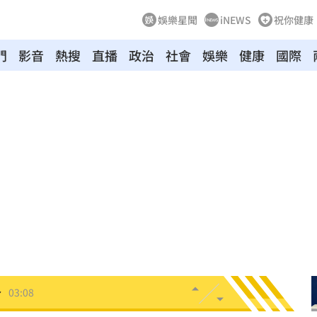
娛樂星聞
iNEWS
祝你健康
門
影音
熱搜
直播
政治
社會
娛樂
健康
國際
0%
04:20
04:17
04:04
拉鋸
03:10
分
03:08
創高
03:06