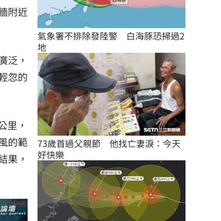
牆附近
氣象署不排除發陸警　白海豚恐掃過2
地
廣泛，
輕忽的
0公里，
風的範
73歲首過父親節　他找亡妻淚：今天
好快樂
結果，