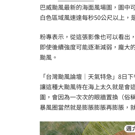
巴威颱風最新的海面風場圖，圖中
白色區域風速達每秒50公尺以上，
󠀠粉專表示，從這張影像也可以看
即使後續強度可能逐漸減弱，龐大
颱風。
「台灣颱風論壇｜天氣特急」8日下午
讓這種大颱風待在海上太久就是會
圍，會因為一次次的眼牆置換（俗
暴風圈當然就是膨脹膨脹再膨脹，