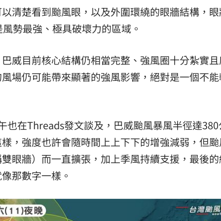
可以清楚看到颱風眼，以及外圍環繞的眼牆結構，眼
是風勢最強、極具破壞力的區域。
出，巴威目前核心結構仍相當完整、強風圈十分紮實且
的風場仍可能帶來顯著的強風影響，絕對是一個不能
也在Threads發文談及，巴威颱風暴風半徑達38
這樣，強度也許會隨時間上上下下的增強減弱，但颱
稱雙眼牆）而一直擴張，加上季風持續支援，最後的
就像那數字一樣。