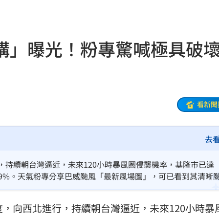
:53
報酬
01:45
構」曝光！粉專驚喊極具破
！
01:20
物
01:17
！
01:03
看新聞
去
47
油
00:43
，持續朝台灣逼近，未來120小時暴風圈侵襲機率，基隆市已達
99%。天氣粉專分享巴威颱風「最新風場圖」，可已看到其清晰
擊
00:41
力的區域粉專示警，巴威目前核心結構仍相當完整，強風圈十分
方就是「根本無處可躲」。
度，向西北進行，持續朝台灣逼近，未來120小時暴
0萬
00:36