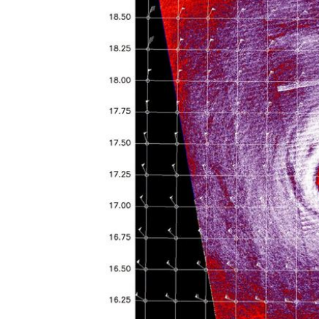
8國球員齊聚高雄 Formosa 7s掀足球
理想混蛋號召粉絲跨海追星吃美食！
18: