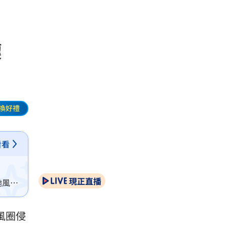
壞
換好禮
看看
現正直播
颱風
紮實
風圈侵