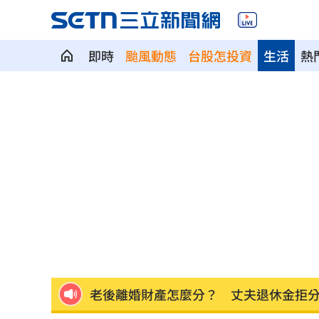
即時
颱風動態
台股怎投資
生活
熱
股災這8檔規模逆勢創高 它最猛成長逾1
爆掛表妹當小三！表姊擅貼IG下場慘了
半導體與綠能雙箭頭！ 「它」霸氣狂賺
華許9月升息？ING：匯市在他與戰爭間
老後離婚財產怎麼分？ 丈夫退休金拒
「這餐飲集團」擺脫陰霾！上半年營收