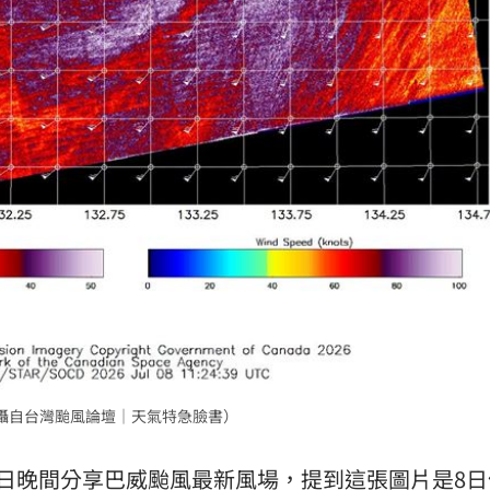
攝自台灣颱風論壇｜天氣特急臉書）
8日晚間分享巴威颱風最新風場，提到這張圖片是8日