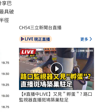
分享巴
最具破
半徑
CH54三立新聞台直播
現正直播
更多
【#直播中LIVE】又見＂孵蛋＂? 路口
監視器直播斑鳩築巢駐足