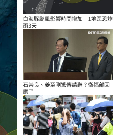
白海豚颱風影響時間增加　1地區恐炸
雨3天
石崇良、姜至剛驚傳請辭？衛福部回
應了