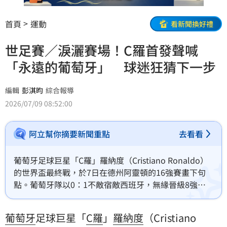
首頁
運動
看新聞換好禮
世足賽／淚灑賽場！C羅首發聲喊
「永遠的葡萄牙」 球迷狂猜下一步
編輯
彭淇昀
綜合報導
2026/07/09 08:52:00
阿立幫你摘要新聞重點
去看看
葡萄牙足球巨星「C羅」羅納度（Cristiano Ronaldo）
的世界盃最終戰，於7日在德州阿靈頓的16強賽畫下句
點。葡萄牙隊以0：1不敵宿敵西班牙，無緣晉級8強。
終場哨響後，41歲的C羅難掩激動情緒，邊擦拭淚水邊
向全場球迷鼓掌告別。沉澱數日後，C羅今日在IG上寫下
葡萄牙
足球巨星「
C羅
」
羅納度
（Cristiano
「Portugal Sempre（永遠的葡萄牙）」，立刻引發揣