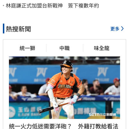
林庭謙正式加盟台新戰神 簽下複數年約
熱搜新聞
更多
統一獅
中職
味全龍
統一火力低迷需要洋砲？　外籍打教給看法