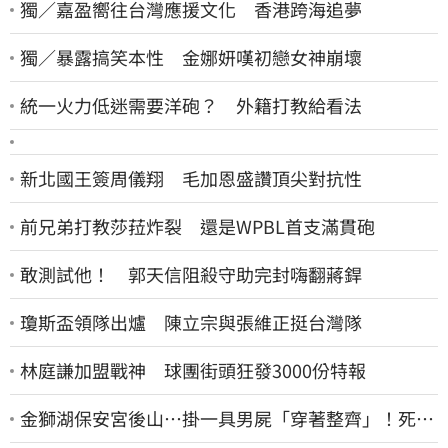
獨／嘉盈嚮往台灣應援文化 香港跨海追夢
獨／暴露搞笑本性 金娜妍嘆初戀女神崩壞
統一火力低迷需要洋砲？ 外籍打教給看法
新北國王簽周儀翔 毛加恩盛讚頂尖對抗性
前兄弟打教莎菈炸裂 還是WPBL首支滿貫砲
敢測試他！ 郭天信阻殺守助完封嗨翻蔣銲
瓊斯盃領隊出爐 陳立宗與張維正挺台灣隊
林庭謙加盟戰神 球團街頭狂發3000份特報
金獅湖保安宮後山…掛一具男屍「穿著整齊」！死者
身份曝