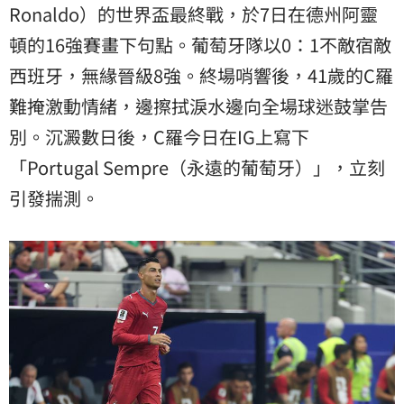
測。
Ronaldo）的世界盃最終戰，於7日在德州阿靈
頓的16強賽畫下句點。葡萄牙隊以0：1不敵宿敵
西班牙，無緣晉級8強。終場哨響後，41歲的C羅
難掩激動情緒，邊擦拭淚水邊向全場球迷鼓掌告
別。沉澱數日後，C羅今日在IG上寫下
「Portugal Sempre（永遠的葡萄牙）」，立刻
引發揣測。