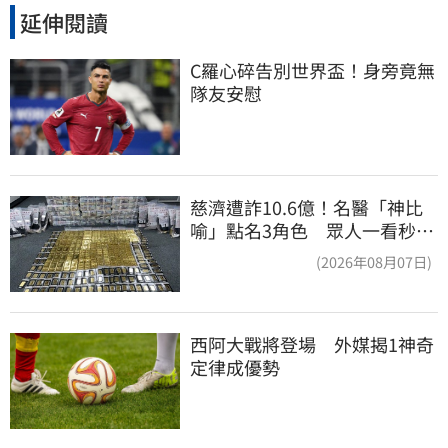
延伸閱讀
C羅心碎告別世界盃！身旁竟無
隊友安慰
慈濟遭詐10.6億！名醫「神比
喻」點名3角色 眾人一看秒懂
讚：好傳神
(2026年08月07日)
西阿大戰將登場　外媒揭1神奇
定律成優勢