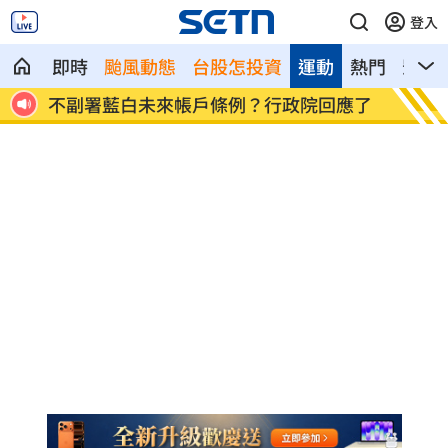
登入
即時
颱風動態
台股怎投資
運動
熱門
影音
照片
不副署藍白未來帳戶條例？行政院回應了
群聯7
4500