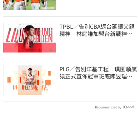
TPBL／告別CBA返台延續父親
精神 林庭謙加盟台新戰神！
簽下複數年約
PLG／告別洋基工程 璞園領航
猿正式宣佈冠軍班底陳昱瑞下
季重披戰袍
Recommended by