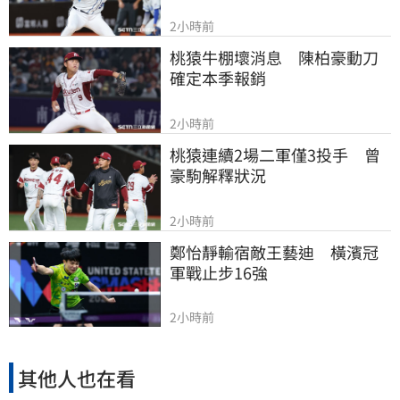
2小時前
桃猿牛棚壞消息　陳柏豪動刀
確定本季報銷
2小時前
桃猿連續2場二軍僅3投手　曾
豪駒解釋狀況
2小時前
鄭怡靜輸宿敵王藝迪　橫濱冠
軍戰止步16強
2小時前
其他人也在看