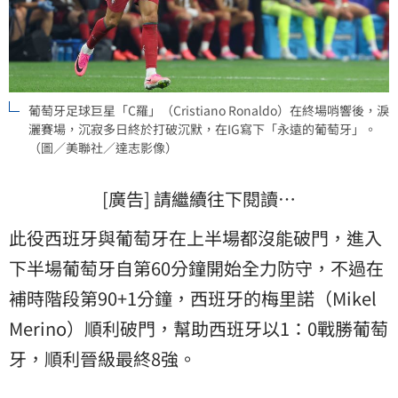
葡萄牙足球巨星「C羅」（Cristiano Ronaldo）在終場哨響後，淚
灑賽場，沉寂多日終於打破沉默，在IG寫下「永遠的葡萄牙」。
（圖／美聯社／達志影像）
[廣告] 請繼續往下閱讀…
此役西班牙與葡萄牙在上半場都沒能破門，進入
下半場葡萄牙自第60分鐘開始全力防守，不過在
補時階段第90+1分鐘，西班牙的梅里諾（Mikel
Merino）順利破門，幫助西班牙以1：0戰勝葡萄
牙，順利晉級最終8強。