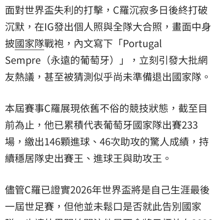
面對世界盃失利的打擊，C羅沉寂多日後終打破
沉默，在IG發出個人照與全隊大合照，畫面中身
披
國家隊
戰袍，內文寫下「Portugal
Sempre（永遠的葡萄牙）」，立刻引發大批網
友熱議，甚至被猜測似乎尚未準備退出國家隊。
本屆賽事C羅展現依舊不俗的競技狀態，截至目
前為止，他已累積代表葡萄牙國家隊出賽233
場，繳出146顆進球、46次助攻的驚人成績，持
續穩居隊史出賽王、進球王與助攻王。
儘管C羅已證實2026年世界盃將是自己生涯最後
一屆世足賽，但他並未鬆口是否就此告別國家