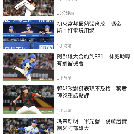
16分鐘前
初來富邦最熟張育成　瑪帝
斯：打電玩用過
1小時前
阿部雄大合約到831　林威助曝
有續留機會
1小時前
郭郁政對獅表現不及格　葉君
璋說重話點評
1小時前
瑪帝斯明一軍先發　後藤證實
割愛阿部雄大