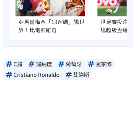
亞馬爾梅西「19密碼」驚世
世足賽投注額
界！比電影離奇
場超級盃總和
C羅
羅納度
葡萄牙
國家隊
Cristiano Ronaldo
艾納斯