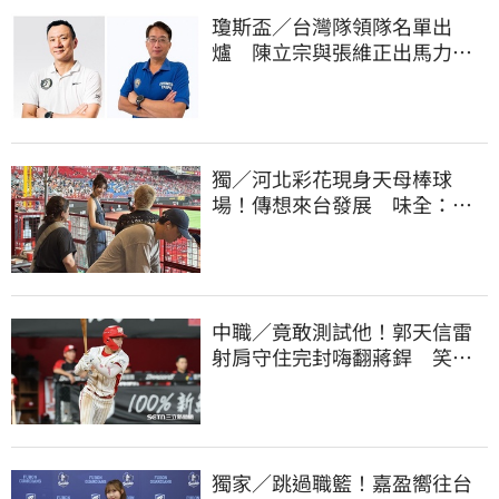
瓊斯盃／台灣隊領隊名單出
爐 陳立宗與張維正出馬力挺
國家隊
獨／河北彩花現身天母棒球
場！傳想來台發展 味全：歡
迎各界人士進場
中職／竟敢測試他！郭天信雷
射肩守住完封嗨翻蔣銲 笑談
和鋼龍爭三振王
獨家／跳過職籃！嘉盈嚮往台