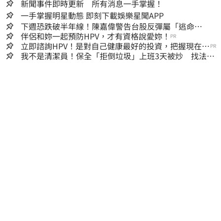
新聞事件即時更新 所有消息一手掌握！
一手掌握明星動態 即刻下載娛樂星聞APP
下週恐跌破半年線！陳嘉偉警告台股反彈屬「逃命
波」：空頭大屠殺剛開始
伴侶和妳一起預防HPV，才有資格說愛妳！
PR
立即諮詢HPV！是對自己健康最好的投資，把握現在不
PR
嫌晚！
我不是清潔員！保全「拒倒垃圾」上班3天被炒 找法院
討公道結果出爐