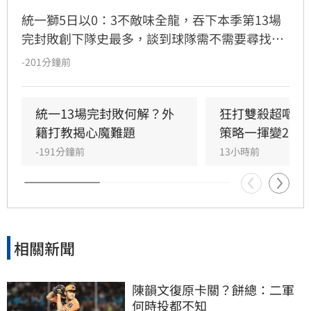
統一獅5日以0：3不敵味全龍，吞下本季第13場
完封敗創下隊史最多，談到球隊需不需要尋找洋
砲加強火力，外籍打擊教練馬修爾直言談補強不
-201分鐘前
如談現況，也認為從開季到現在只有陳傑憲的表
現較為穩定，喊話其他選手也要跳出來。
統一13場完封敗何解？外
狂打雙殺超嘔　
籍打教揭心魔難題
策略一揮變2分
-191分鐘前
13小時前
相關新聞
陳韻文復原卡關？餅總：二軍
何時投都不知