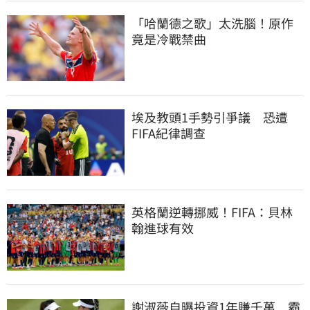
「哈蘭德之歌」太洗腦！原作
竟是冷戰禁曲
埃及教頭1手勢引爭議　恐遭
FIFA紀律調查
英格蘭逆轉挪威！FIFA：貝林
翰進球有效
謝淑薇自曝投資1年賺千萬　霸