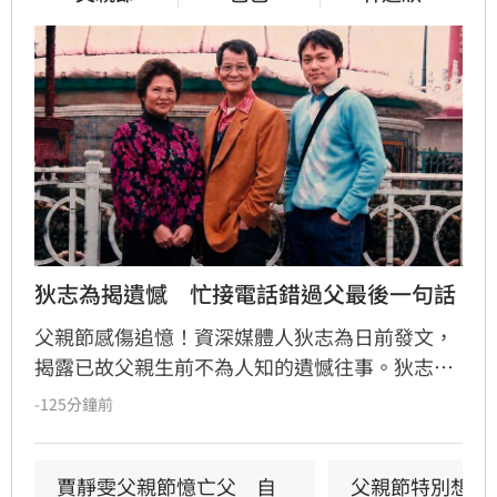
狄志為揭遺憾　忙接電話錯過父最後一句話
父親節感傷追憶！資深媒體人狄志為日前發文，
揭露已故父親生前不為人知的遺憾往事。狄志為
透露，父親一生以海為家，兩人相處時間極少，
-125分鐘前
甚至錯過他的婚禮。直到父親罹患胃癌末期，才
坦承當年曾悄悄現身婚宴現場，因愧對家人只敢
在門外落淚。最讓狄志為心碎的是，當年陪病重
賈靜雯父親節憶亡父　自
父親節特別想他