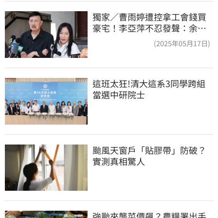
獨家／曹雨婷遭控拿工會錢買
豪宅！李亞萍不忍發聲：余天
管工會都貼錢
(2025年05月17日)
這班太狂!清大這系3同學跨組
當選中研院士
颱風天窗戶「貼膠帶」防破？
實測真相驚人
強颱來襲菜價飆？農糧署出手