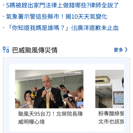
S媽被趕出家門法律上做錯哪些?律師全說了
氣象署示警這些縣市！揭10天天氣變化
「你知道我媽是誰嗎？」佀廣洋道歉未止血
巴威颱風傳災情
更多
粉專酸綠營颱
颱風天95台刀！北榮院長陳
北市也該放4
威明曝心境