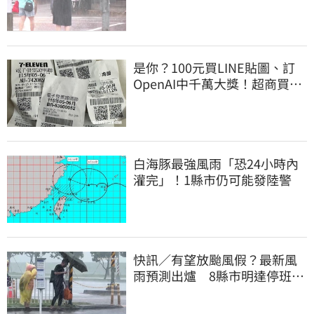
明天
是你？100元買LINE貼圖、訂
OpenAI中千萬大獎！超商買10
元麥香爽中200萬
白海豚最強風雨「恐24小時內
灌完」！1縣市仍可能發陸警
快訊／有望放颱風假？最新風
雨預測出爐 8縣市明達停班停
課標準