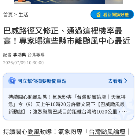
首頁
生活
看新聞換好禮
巴威路徑又修正、通過這裡機率最
高！專家曝這些縣市離颱風中心最近
記者
李鴻典
台北報導
2026/07/09 10:30:00
阿立幫你摘要新聞重點
去看看
持續關心颱風動態！氣象粉專「台灣颱風論壇｜天氣特
急」今（9）天上午10時20分許發文寫下【巴威颱風最
新動態】；強烈颱風巴威目前距離台灣約1020公里，過
去6小時強度再度減弱，目前已是強烈颱風下限等級。最
新路徑略往北修正，以「通過東北角近海」機率最高，
持續關心
颱風
動態！氣象粉專「
台灣颱風論壇
｜
「登陸」機率降低。