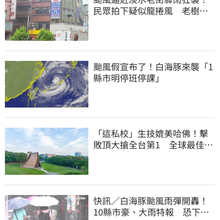
民眾拍下疑似龍捲風 老樹遭
連根拔起
颱風假宣布了！白海豚來襲「1
縣市明停班停課」
「這私校」生技媲美哈佛！擊
敗頂大搶全台第1 全球最佳大
學學科榜出爐
快訊／白海豚颱風雨彈開轟！
10縣市豪、大雨特報 恐下到