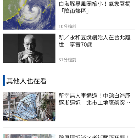
白海豚暴風圈縮小！氣象署揭
「降雨熱區」
10分鐘前
新／永和豆漿創始人在台北離
世　享壽70歲
31分鐘前
其他人也在看
所幸無人車通過！中颱白海豚
逐漸逼近 北市工地鷹架突倒
塌
颱風逼近淡水老街驟雨狂襲！