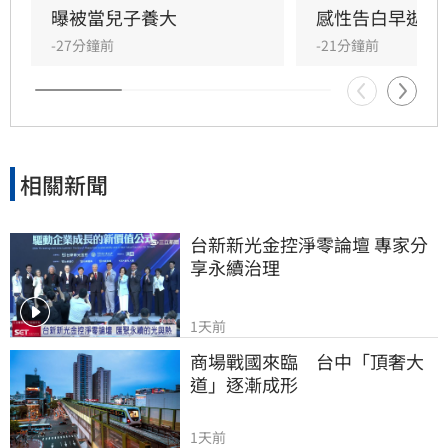
父親曬太陽時，自己因忙於接工作電話而忽視了
曝被當兒子養大
感性告白早逝父
父親，沒想到那竟是父子最後的相處，父親回房
-27分鐘前
-21分鐘前
後便陷入永眠。這段錯過的對話成為他20年來心
中最深的遺憾，他以此感嘆，有些電話晚點接沒
關係，但錯過的親情與話語，可能再也無法挽
回，呼籲大眾珍惜身邊親人。
相關新聞
台新新光金控淨零論壇 專家分
享永續治理
1天前
商場戰國來臨　台中「頂奢大
道」逐漸成形
1天前