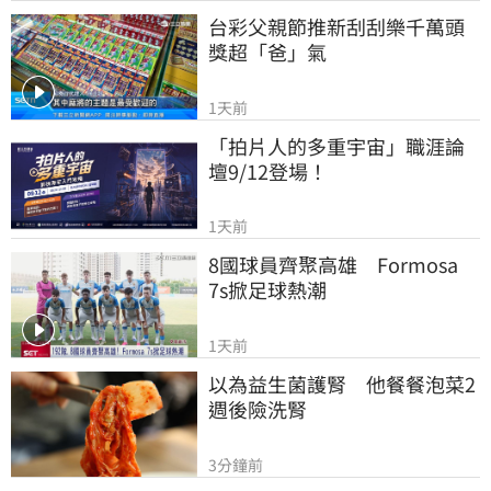
台彩父親節推新刮刮樂千萬頭
獎超「爸」氣
1天前
「拍片人的多重宇宙」職涯論
壇9/12登場！
1天前
8國球員齊聚高雄　Formosa 
7s掀足球熱潮
1天前
以為益生菌護腎　他餐餐泡菜2
週後險洗腎
3分鐘前