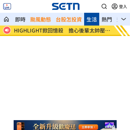
登入
即時
颱風動態
台股怎投資
生活
熱門
影音
HIGHLIGHT掀回憶殺 擔心後輩太帥壓力
狂冒百顆紅
大
病