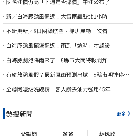
國際油價仍高「下週是否漲價」中油公布了
新／白海豚颱風逼近！大雷雨轟雙北1小時
不斷更新／8日國籍航空、船班異動一次看
白海豚颱風擺盪逼近！雨到「這時」才趨緩
白海豚劇烈降雨來了 8縣市大雨特報開炸
有望放颱風假？最新風雨預測出爐 8縣市明達停班
停課標準
全聯阿嬤級洗碗精 客人讚去油力強用45年
熱搜新聞
更多
父親節
爸爸
林逸欣