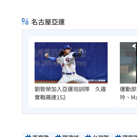
名古屋亞運
劉致榮加入亞運培訓隊　久違
運動部
實戰飆速152
玲、Ma