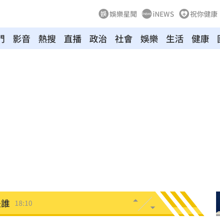
娛樂星聞
iNEWS
祝你健康
門
影音
熱搜
直播
政治
社會
娛樂
生活
健康
誤會
18:18
是你
18:18
聲了
18:13
逞
18:13
手
18:12
18:12
是誰
18:10