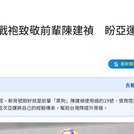
責
18:09
關鍵
18:09
號戰袍致敬前輩陳建禎 盼亞
看多
18:07
18:07
反擊
18:06
看新聞
舉曝
18:01
去
1劑
18:01
光
17:56
長張育陞，新背號剛好就是前輩「黑狗」陳建禎使用過的19號，張育
這次亞運將自己的經驗傳承，幫助台灣隊提升等級。
刮
17:50
彈性
17:45