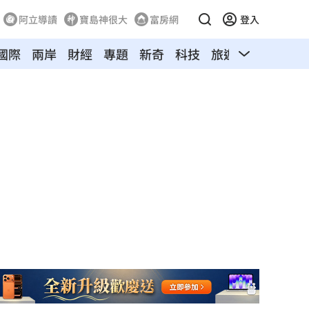
阿立導讀
寶島神很大
富房網
登入
國際
兩岸
財經
專題
新奇
科技
旅遊
汽車
寵物