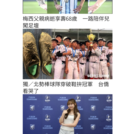
梅西父親病逝享壽68歲　一路陪伴兒
闖足壇
獨／北勢棒球隊穿破鞋拚冠軍　台僑
看哭了