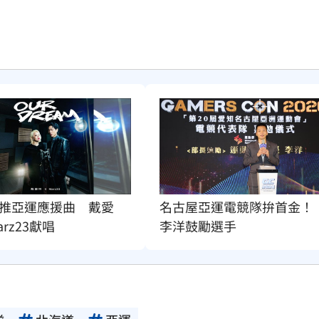
推亞運應援曲　戴愛
名古屋亞運電競隊拚首金！
rz23獻唱
李洋鼓勵選手