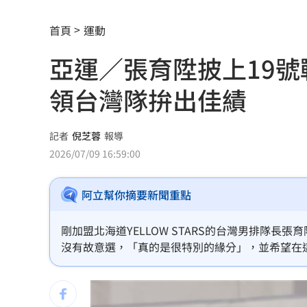
風大雨大沒放假？她轟蔣萬安用1句話卸
首頁
運動
白海豚沒陸警卻比巴威有感！氣象署曝
亞運／張育陞披上19
金價1週漲300美元！一票華爾街分析師
領台灣隊拚出佳績
傳遭逮捕後 中國前財長樓繼偉出席論壇
遭對手陣營諷「新北晉慧帝」 蘇巧慧
記者
倪芝蓉
報導
2026/07/09 16:59:00
獨／田路路生活陷困境！女歌手超狂暖
阿立幫你摘要新聞重點
公費肺鏈疫苗8/10升級QA秒懂：只需打
台指期破45000點 本週聚焦鴻海、大立
剛加盟北海道YELLOW STARS的台灣男排隊
沒有故意選，「真的是很特別的緣分」，並希望在
斗六小貨車窗被惡意砸破！車內慘遭搜
五角大廈擬擴大總統動用「戰術核武」