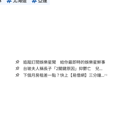
隊
北海道
亞運
追蹤訂閱娛樂星聞 給你最即時的娛樂星鮮事
台玻夫人稱長子「2關鍵原因」抑鬱亡 兒...
下個月房租差一點？快上【易借網】三分鐘...
PR