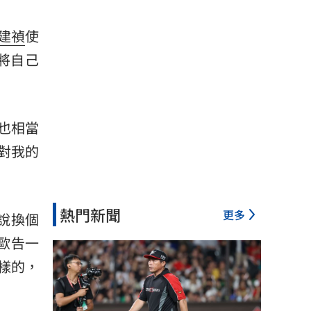
建禎
使
將自己
程也相當
對我的
熱門新聞
更多
說換個
歐告一
樣的，