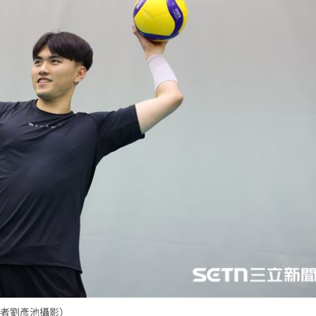
歷史
17:39
萬
17:38
奪冠
17:35
成形
12:00
」氣
12:00
場！
10:30
熱潮
10:00
者劉彥池攝影）