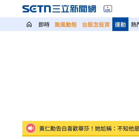
即時
颱風動態
台股怎投資
運動
熱
基隆房仲淹水控回覆不實 公所：門牌
戰疫苗！他再批蔣萬安：神也是你鬼也
星二代闖好聲音挨轟 歌手親姊心疼發
命理師騙「子宮有嬰靈」拿雞蛋性侵得
42歲情色片女星閃嫁 對象是前職棒投
波克夏出手 砸百億美元投資Alphabet
黃仁勳告白喜歡華莎！她尬稱：不知他