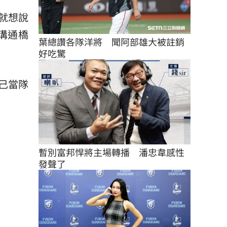
就想說
溝通橋
葉總讚各隊洋將　聞阿部雄大被註銷
好吃驚
己當隊
暫別富邦悍將主場轉播　潘忠韋感性
發聲了