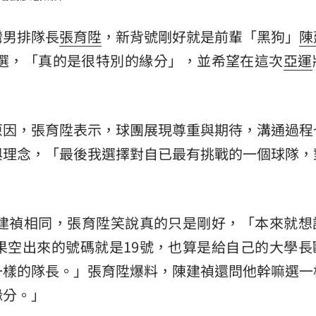
15
台灣男排隊長
張育陞
，新背號剛好就是前輩「黑狗」
陳
意選，「真的是很特別的緣分」，並希望在這次
亞運
。
RS的原因，張育陞表示，球團展現尊重與期待，溝通過
與理念，「最後我選擇對自已最有挑戰的一個球隊，
」
陳建禎相同，張育陞笑說真的只是剛好，「本來就想
果空出來的號碼就是19號，也算是給自己的大學長
一樣的隊長。」張育陞爆料，陳建禎還問他幹嘛選一
緣分。」