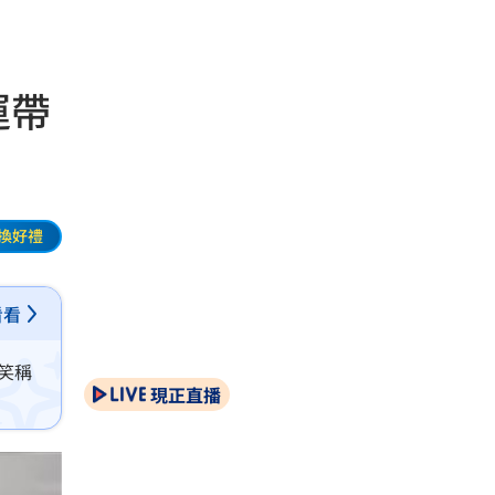
運帶
換好禮
看看
陞笑稱
現正直播