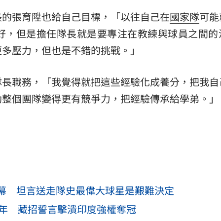
長的張育陞也給自己目標，「以往自己在
國家隊
可能
好，但是擔任隊長就是要專注在教練與球員之間的
更多壓力，但也是不錯的挑戰。」
隊長職務，「我覺得就把這些經驗化成養分，把我自
助整個團隊變得更有競爭力，把經驗傳承給學弟。」
內幕 坦言送走隊史最偉大球星是艱難決定
2年 藏招誓言擊潰印度強權奪冠