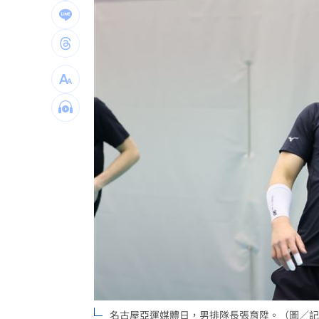
歐力士首位92號選手 陳睦衡轉正盼創
斷交台灣後慘哭！中國金援只給這國26
新北人口遷入前3出爐 淡水逾4千人又
台灣彩券開獎直播中
20:31
LIVE三立+24小時直播
15:27
三立iNEWS新聞台線上直播
18:00
商場戰國來臨 台中「頂奢大道」逐漸
台彩父親節推新刮刮樂千萬頭獎超「爸
「拍片人的多重宇宙」職涯論壇9/12登
8國球員齊聚高雄 Formosa 7s掀足球
名古屋亞運媒體日，男排隊長張育陞。（圖／記