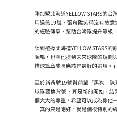
理想混蛋號召粉絲跨海追星吃美食！
18:
剛加盟
北海道
YELLOW STARS的
用過的19號，張育陞笑稱沒有故
的經驗傳承，幫助
台灣隊
提升等級
談到選擇北海道YELLOW STA
順暢，也與他提到未來球隊的規劃
排球篇章成長應該是最好的選項。
至於新背號19號與前輩「黑狗」
球隊要換背號，算是新的開始，結
個大大的尊重，希望可以成為像他
「真的只是剛好，就是個很特別的