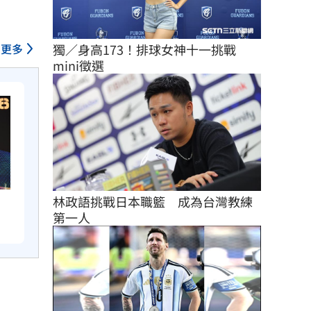
獨／身高173！排球女神十一挑戰
更多
mini徵選
林政語挑戰日本職籃　成為台灣教練
　
第一人