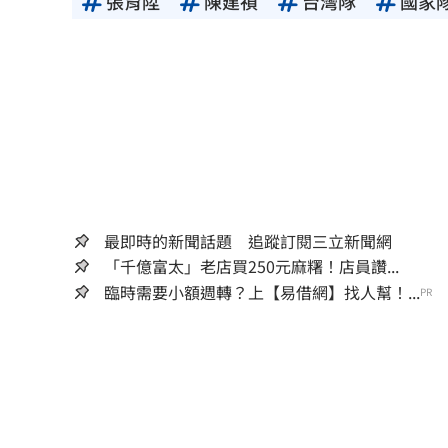
張育陞
陳建禎
台灣隊
國家
最即時的新聞話題 追蹤訂閱三立新聞網
「千億富太」老店買250元麻糬！店員讚...
臨時需要小額週轉？上【易借網】找人幫！...
PR