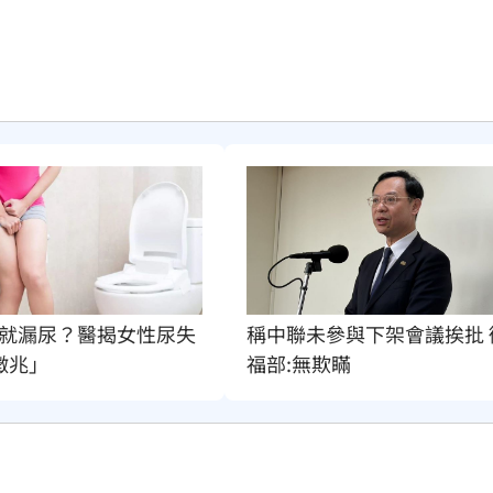
:00
就漏尿？醫揭女性尿失
稱中聯未參與下架會議挨批 
徵兆」
福部:無欺瞞