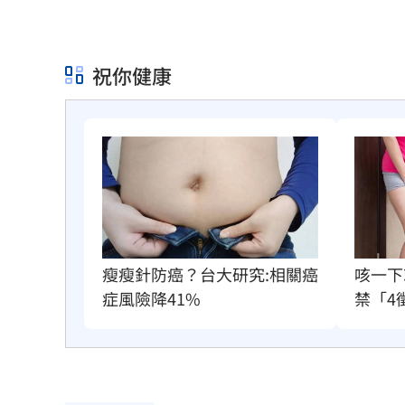
罕病博士彭士齊 輪椅上的生命覺醒！
11
祝你健康
瘦瘦針防癌？台大研究:相關癌
咳一下
症風險降41%
禁「4