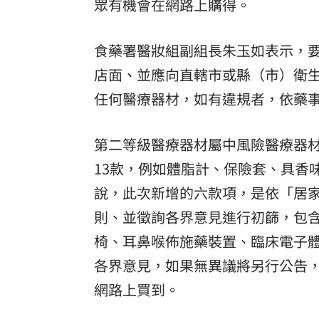
眾有機會在網路上購得。
王品牛排姓名有「王、玉」龍蝦免費吃
鄭麗文訪中要480萬！民主基金會：沒撤
食藥署醫妝組副組長朱玉如表示，
店面、並應向直轄市或縣（市）衛
新／水電工施工不慎！電梯井墜落重傷
任何醫療器材，如有違規者，依藥事
台灣彩券開獎直播中
20:31
第二等級醫療器材屬中風險醫療器材
LIVE三立+24小時直播
15:27
13款，例如體脂計、保險套、具香
三立iNEWS新聞台線上直播
18:00
說，此次新增的六款項，是依「居
市場到酒場料理！可果美蕃茄醬創無限
則、並徵詢各界意見進行初篩，包
椅、耳鼻喉佈施藥裝置、臨床電子體
父親節送會拉筋的按摩椅 爸爸「筋歡喜
各界意見，如果無異議將另行公告
油品食安事件引關注 挑選保健食品要注
網路上買到。
酷澎「爸氣父親節」國際官方品牌齊聚