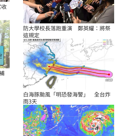
宮收
防大學校長落跑重演　鄭英耀：將祭
這規定
補
白海豚颱風「明恐發海警」　全台炸
雨3天