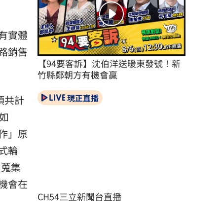
有實體
路銷售
【94要客訴】沈伯洋送暖東發號！新
竹縣鄭朝方有機會贏
現正直播
項共計
如
作」原
式輪
日蒐集
機會在
CH54三立新聞台直播