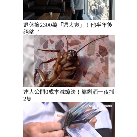
退休擁2300萬「過太爽」！他半年後
絕望了
達人公開0成本滅蟑法！靠剩酒一夜抓
2隻