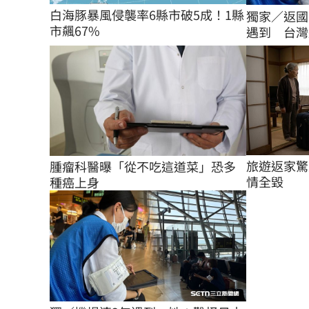
白海豚暴風侵襲率6縣市破5成！1縣
獨家／返國
市飆67%
遇到 台灣
旅遊返家驚
腫瘤科醫曝「從不吃這道菜」恐多
情全毀
種癌上身