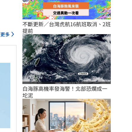
不斷更新／台灣虎航16航班取消、2班
提前
更多
白海豚高機率發海警！北部恐爛成一
坨泥