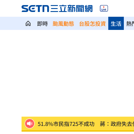
即時
颱風動態
台股怎投資
生活
熱
6打2討債球棒K頭 一中泡沫茶店顧客嚇
大熱門回歸 吳宗憲Lulu、陳漢典再合
鄭照新：賴總統和台中287萬人撕裂對立
謝賢前女友遭酸消費死者 P圖到欄杆歪
吳謹言被迫吸二手菸！洪堯重演孕期爭
追星追到丟性命！網紅學霸曾做酒店賺
51.8%市民指725不成功 蔣：政府失去