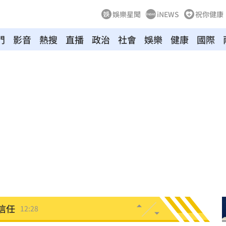
娛樂星聞
iNEWS
祝你健康
門
影音
熱搜
直播
政治
社會
娛樂
健康
國際
傻
12:33
體
12:33
！
12:33
掉
12:29
議
12:29
破億
12:28
信任
12:28