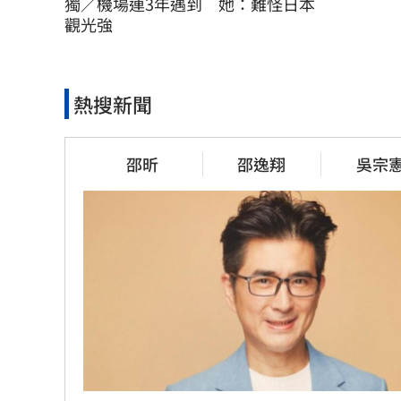
獨／機場連3年遇到　她：難怪日本
觀光強
熱搜新聞
邵昕
邵逸翔
吳宗