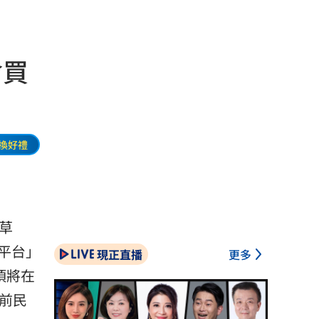
會買
換好禮
草
平台」
現正直播
更多
項將在
前民