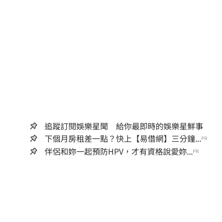
追蹤訂閱娛樂星聞 給你最即時的娛樂星鮮事
下個月房租差一點？快上【易借網】三分鐘...
PR
伴侶和妳一起預防HPV，才有資格說愛妳...
PR