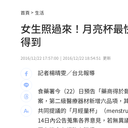
蔣萬安拋凍結監院 黃帝穎引釋字轟：
首頁
生活
筆記進化！Gemini Notebook測自製Ap
女生照過來！月亮杯最
軍公教退休金可望調升！調漲幅度曝光
得到
網喊去夏莉絲幼兒園簽名 沈伯洋回應
這大廠衝破萬元大關 第3檔萬金股誕生
2016/12/22 17:57:00
2016/12/22 18:54:51
更新
薪水逼人走！35％年輕上班族想跳槽
12:
記者楊晴雯／台北報導
瘦瘦針防癌？台大研究:相關癌症風險降4
食藥署今（22）日預告「藥商得於
瓊斯盃賽制惹議 籃協正面回應為提升
案，第二級醫療器材新增六品項，
將邁拉入戰場當假想敵？蔣遭疑布局總
共同提議的「月經量杯」（menstrua
14日內公告蒐集各界意見，若無異
田路路窮困 許常德開轟工會理事長曹