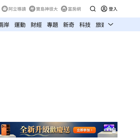
阿立導讀
寶島神很大
富房網
登入
兩岸
運動
財經
專題
新奇
科技
旅遊
汽車
寵物