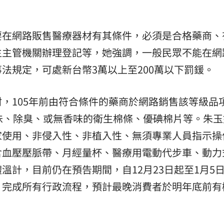
！
12:07
案
要在網路販售醫療器材有其條件，必須是合格藥商、
12:02
生主管機關辦理登記等，她強調，一般民眾不能在網
昏迷
12:01
法規定，可處新台幣3萬以上至200萬以下罰鍰。
，105年前由符合條件的藥商於網路銷售該等級品
味、除臭、或無香味的衛生棉條、優碘棉片等。朱玉
家使用、非侵入性、非植入性、無須專業人員指示操
可能
12:00
含血壓壓脈帶、月經量杯、醫療用電動代步車、動力
溫計，目前仍在預告期間，自12月23日起至1月5
」
18:00
，完成所有行政流程，預計最晚消費者於明年底前有
意
13:00
11:00