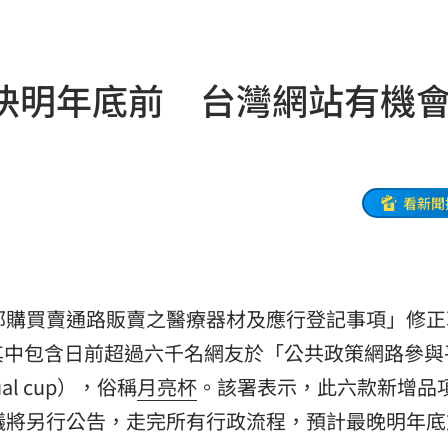
違憲
12:27
p
12:25
快明年底前 台灣網站有機
12:23
了
12:20
12:19
看新聞
14
1%
12:12
郵購買賣通路販賣之醫療器材及應行登記事項」修正
強度
12:12
其中包含日前超過六千名網友於「公共政策網路參與
統位
12:11
l cup），俗稱
月亮杯
。該署表示，此六款新增品
議將另行公告，走完所有行政流程，預計最晚明年底
雨婷
12:08