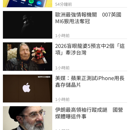
54分鐘前
歐洲最強情報機關　007英國
MI6狠甩法奪冠
1小時前
2026盲眼龍婆5預言中2個「這
項」牽涉台灣
1小時前
美媒：蘋果正測試iPhone用長
鑫存儲晶片
1小時前
伊朗最高領袖行蹤成謎　國營
媒體曝這件事