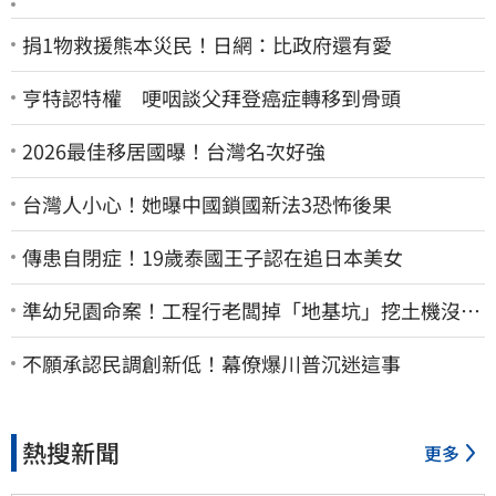
捐1物救援熊本災民！日網：比政府還有愛
亨特認特權 哽咽談父拜登癌症轉移到骨頭
2026最佳移居國曝！台灣名次好強
台灣人小心！她曝中國鎖國新法3恐怖後果
傳患自閉症！19歲泰國王子認在追日本美女
準幼兒園命案！工程行老闆掉「地基坑」挖土機沒看
到…下土石活埋他
不願承認民調創新低！幕僚爆川普沉迷這事
熱搜新聞
更多