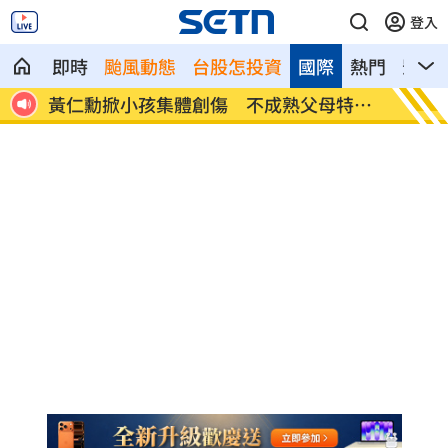
登入
即時
颱風動態
台股怎投資
國際
熱門
影音
特徵
氣象女神也累了？口誤「白沙屯颱風」
酸民疑
嗆