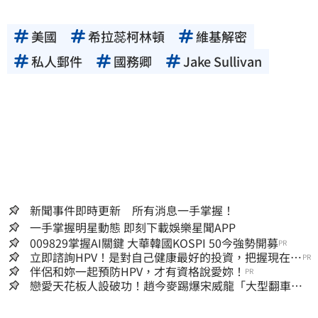
美國
希拉蕊柯林頓
維基解密
私人郵件
國務卿
Jake Sullivan
新聞事件即時更新 所有消息一手掌握！
一手掌握明星動態 即刻下載娛樂星聞APP
009829掌握AI關鍵 大華韓國KOSPI 50今強勢開募
PR
立即諮詢HPV！是對自己健康最好的投資，把握現在不
PR
嫌晚！
伴侶和妳一起預防HPV，才有資格說愛妳！
PR
戀愛天花板人設破功！趙今麥踢爆宋威龍「大型翻車現
場」 本人反應曝光