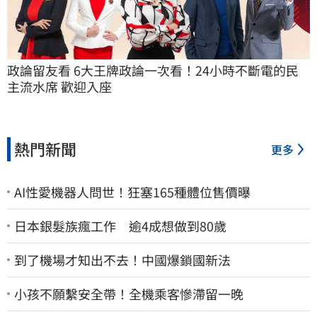
政論留友看 6大王牌政論一次看！24小時不斷電的民
主流水席 歡迎入座
熱門新聞
更多
AI性愛機器人問世！狂塞165種體位售價曝
日本銀髮族瘋工作 逾4成想做到80歲
到了機場才知出不去！中國爆鎖國新法
小孩不願繫安全帶！全機乘客慘滯留一晚