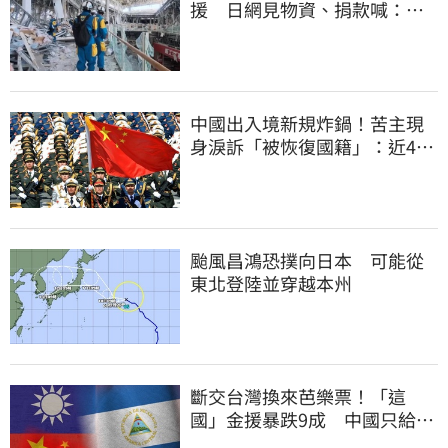
援 日網見物資、捐款喊：給
台灣統治算了
中國出入境新規炸鍋！苦主現
身淚訴「被恢復國籍」：近4億
資產權停擺
颱風昌鴻恐撲向日本 可能從
東北登陸並穿越本州
斷交台灣換來芭樂票！「這
國」金援暴跌9成 中國只給26
萬