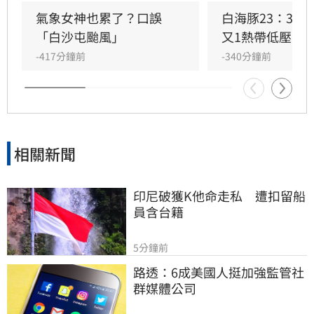
雷陣雨型態，週末起水氣恐再度增加。
氣象女神也累了？口誤
白海豚23：30
「白沙屯颱風」
又1熱帶低壓生
-417分鐘前
-340分鐘前
相關新聞
印尼破獲K他命走私　遭扣留船
員含台籍
5分鐘前
路透：6成美國人挺加強監管社
群媒體公司