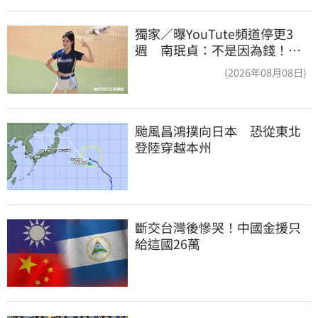
獨家／曝YouTute頻道停更3
週 南珉貞：不是因為錢！粉
絲這句讓她不放棄
(2026年08月08日)
颱風昌鴻撲向日本　恐從東北
登陸穿越本州
斷交台灣後慘哭！中國金援只
給這國26萬