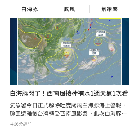
白海豚
颱風
氣象署
白海豚閃了！西南風接棒補水1週天氣1次看
氣象署今日正式解除輕度颱風白海豚海上警報，
颱風遠離後台灣轉受西南風影響。此次白海豚路
徑罕見，外圍環流不僅帶來山區強降雨，更造成
-466分鐘前
馬祖等地創下設站以來歷史高溫紀錄。未來一週
中南部需嚴防斷續陣雨，北部及東半部則為午後