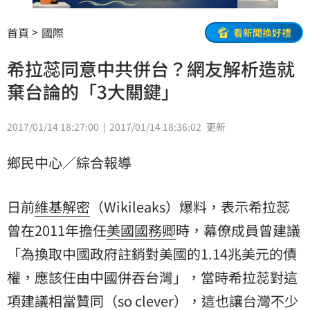
首頁
國際
看新聞換好禮
希拉蕊同意中共併台？網友解析造就
棄台論的「3大關鍵」
2017/01/14 18:27:00
2017/01/14 18:36:02
更新
鄉民中心／綜合報導
日前
維基解密
（Wikileaks）爆料，表示希拉蕊
曾在2011年擔任
美國
國務卿
時，幕僚成員曾建議
「為換取中國政府註銷對美國的1.14兆美元的債
權，應該任由中國併吞台灣」，當時希拉蕊對這
項建議相當贊同（so clever），這也讓台灣不少