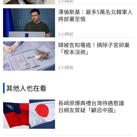
1小時前
澤倫斯基：最多5萬名北韓軍人
將部署至俄
1小時前
婦被告知罹癌！摘除子宮卵巢
「根本沒病」
1小時前
其他人也在看
長崎原爆典禮台灣待遇惹議
日網友質疑「顧忌中國」