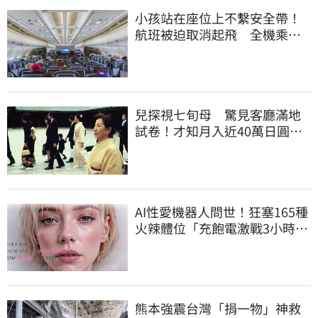
小孩站在座位上不繫安全帶！
航班被迫取消起飛 全機乘客
慘滯留一晚
兒探視七旬母 驚見客廳滿地
試卷！才知月入近40萬日圓
真相竟如此感人
AI性愛機器人問世！狂塞165種
火辣體位「充飽電激戰3小時」
售價曝
熊本強震台灣「捐一物」神救