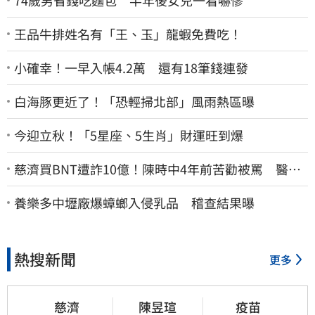
王品牛排姓名有「王、玉」龍蝦免費吃！
小確幸！一早入帳4.2萬 還有18筆錢連發
白海豚更近了！「恐輕掃北部」風雨熱區曝
今迎立秋！「5星座、5生肖」財運旺到爆
慈濟買BNT遭詐10億！陳時中4年前苦勸被罵 醫挖4
年前貼文：藍白全翻車
養樂多中壢廠爆蟑螂入侵乳品 稽查結果曝
熱搜新聞
更多
慈濟
陳昱瑄
疫苗