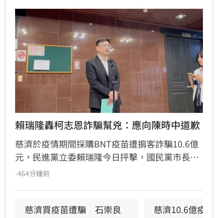
賴瑞隆轟柯志恩詐騙幫兇：應向陳時中道歉
慈濟於疫情期間採購BNT疫苗遭掮客詐騙10.6億
元，民進黨立委賴瑞隆今日抨擊，國民黨市長參
選人柯志恩等藍委當年質疑陳時中阻擋疫苗，如
-464分鐘前
今真相大白，柯志恩應該要正式跟陳時中及防疫
團隊道歉，認錯，承認當年的政治判斷、政治攻
擊是錯誤行為。
慈濟買疫苗遭騙　石崇良
慈濟10.6億疫