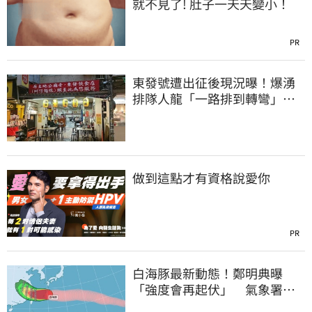
就不見了! 肚子一天天變小！
PR
東發號遭出征後現況曝！爆湧
排隊人龍「一路排到轉彎」
上萬網友力挺
做到這點才有資格說愛你
PR
白海豚最新動態！鄭明典曝
「強度會再起伏」 氣象署：
不排除發陸警