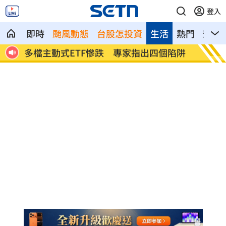
登入
即時
颱風動態
台股怎投資
生活
熱門
影音
擋心
多檔主動式ETF慘跌 專家指出四個陷阱
長這樣
了