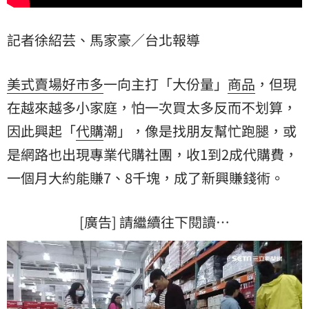
記者徐紹芸、馬家豪／台北報導
美式賣場
好市多
一向主打「大份量」
商品
，但現
在越來越多小家庭，怕一次買太多反而不划算，
因此興起「
代購
潮」，像是找朋友幫忙跑腿，或
是網路也出現專業代購社團，收1到2成代購費，
一個月大約能賺7、8千塊，成了新興賺錢術。
[廣告] 請繼續往下閱讀…