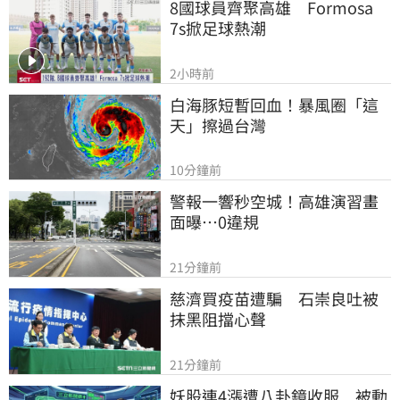
8國球員齊聚高雄　Formosa 
7s掀足球熱潮
2小時前
白海豚短暫回血！暴風圈「這
天」擦過台灣
10分鐘前
警報一響秒空城！高雄演習畫
面曝…0違規
21分鐘前
慈濟買疫苗遭騙　石崇良吐被
抹黑阻擋心聲
21分鐘前
妖股連4漲遭八卦鏡收服　被動