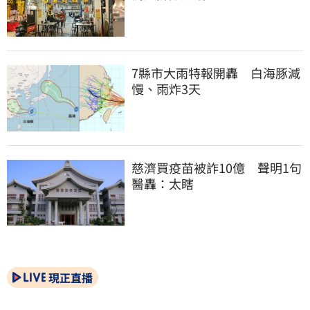
7縣市大雨特報開轟　白海豚減
慢、雨炸3天
慈濟買疫苗被詐10億　聲明1句
醫轟：太瞎
現正直播