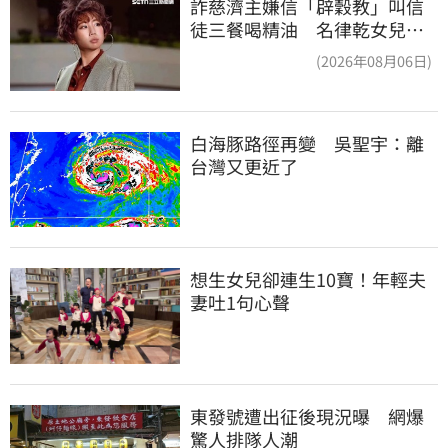
詐慈濟主嫌信「辟穀教」叫信
徒三餐喝精油 名律乾女兒卻
吃鮑魚喝紅酒
(2026年08月06日)
白海豚路徑再變　吳聖宇：離
台灣又更近了
想生女兒卻連生10寶！年輕夫
妻吐1句心聲
東發號遭出征後現況曝　網爆
驚人排隊人潮