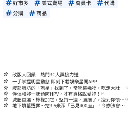
好市多
美式賣場
會員卡
代購
分購
商品
改版大回饋 熱門3C大獎接力送
一手掌握明星動態 即刻下載娛樂星聞APP
腹部脂肪的「剋星」找到了，常吃這幾物，吃走大肚
PR
囊，瘦出小蠻腰
伴侶和妳一起預防HPV，才有資格說愛妳！
PR
減肥首選，檸檬加它，堅持一週，腰細了，瘦到你懷疑
PR
人生
地下墳墓遷葬…挖3.6米深「已見400座」！今辦法會安
撫祖先