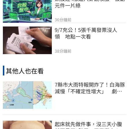
元件一片綠
36分鐘前
9/7充公！5張千萬發票沒人
領　地點一次看
38分鐘前
其他人也在看
7縣市大雨特報開炸了！白海豚
減慢「不確定性增大」 劇烈
降雨狂轟3天
起床就先做件事，沒三天小腹