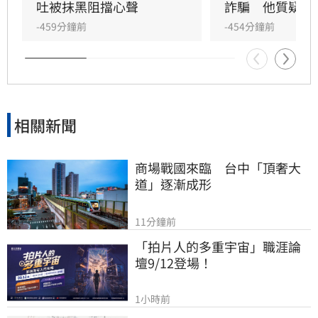
吐被抹黑阻擋心聲
詐騙　他質疑捐
-459分鐘前
-454分鐘前
相關新聞
商場戰國來臨　台中「頂奢大
道」逐漸成形
11分鐘前
「拍片人的多重宇宙」職涯論
壇9/12登場！
1小時前