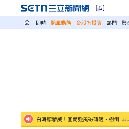
即時
颱風動態
台股怎投資
熱門
影
泰國校園槍擊案增至9死 12歲女童不治
蔣市政一團糟？活動背板誤植HappiMes
飛機餐1果汁爆廁所之亂 醫：3類人勿
獨／田路路突改口找楊光友 許常德爆
亨特認特權 哽咽談父拜登癌症轉移到
白海豚發威！宜蘭強風磁磚砸、樹倒
22: