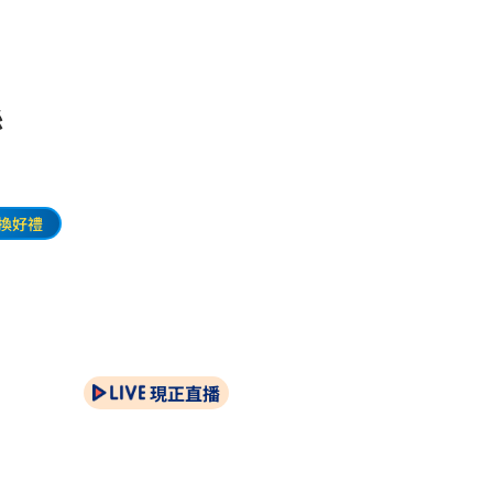
濕
換好禮
現正直播