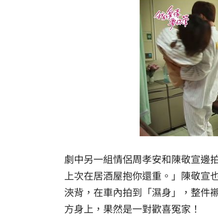
劇中另一組情侶周孝安和陳敬宣邊
上次在居酒屋抱你還重。」陳敬宣
浹背，在車內拍到「濕身」，整件
方身上，果然是一對歡喜冤家！