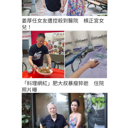
姜厚任女友遭控殺到醫院　槓正宮女
兒！
「料理網紅」肥大叔暴瘦猝逝　住院
照片曝