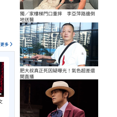
獨／家樓梯門口重摔　李亞萍路邊倒
地送醫
更多
肥大叔真正死因疑曝光！氣色超差還
開直播
文