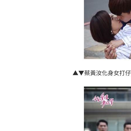
8國球員齊聚高雄 Formosa 7s掀足球
理想混蛋號召粉絲跨海追星吃美食！
18:
▲▼蔡黃汝化身女打仔