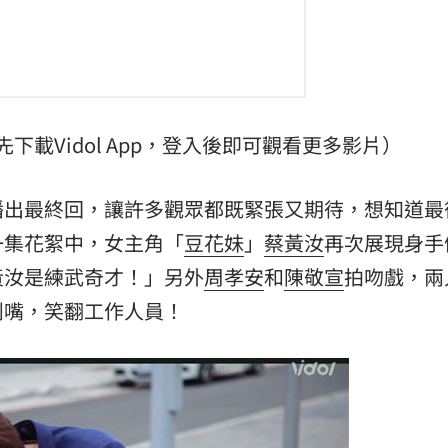
掛樹
21:59
無期
21:55
腎
21:49
先下載Vidol App，登入後即可觀看更多影片）
區」
21:42
播出最終回，讓許多觀眾都既緊張又期待，想知道最
一集花絮中，女主角「
豆花妹
」
蔡黃汝
再次展現身手
黃汝是練武奇才！」另外
周孝安
和
陳敬宣
拍吻戲，兩
鬥嘴，笑翻工作人員！
成形
12:00
」氣
12:00
場！
10:30