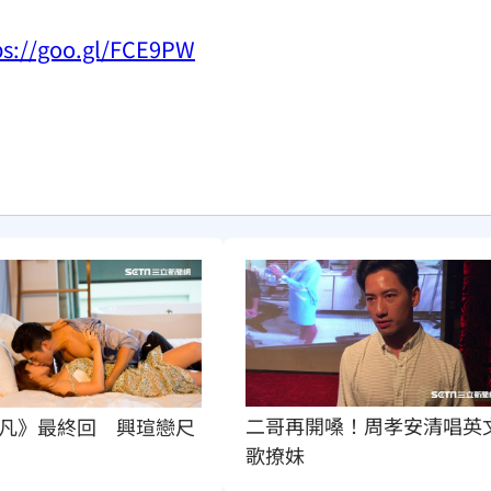
ps://goo.gl/FCE9PW
二哥再開嗓！周孝安清唱英
凡》最終回　興瑄戀尺
歌撩妹