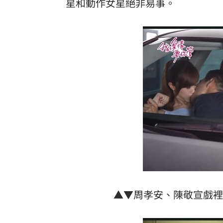
星和動作女星絕非易事。
▲▼周孝安、陳敬宣戲裡