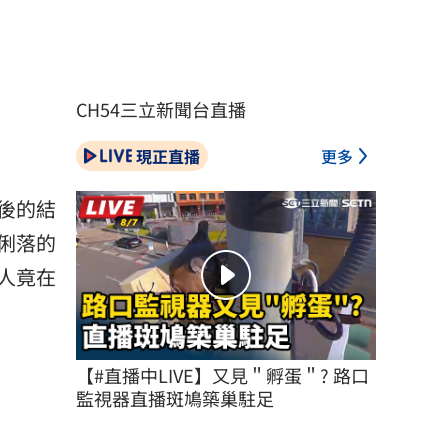
CH54三立新聞台直播
現正直播
更多
後的結
俐落的
人竟在
【#直播中LIVE】又見＂孵蛋＂? 路口
監視器直播斑鳩築巢駐足