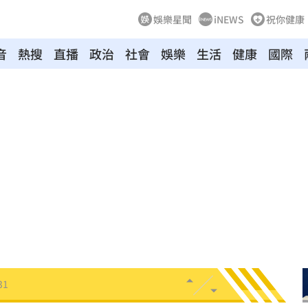
娛樂星聞
iNEWS
祝你健康
音
熱搜
直播
政治
社會
娛樂
生活
健康
國際
23:07
s
22:59
亂喝
22:48
內幕
22:48
骨頭
22:38
31