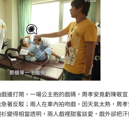
拍戲邊打鬧，一場公主抱的戲碼，周孝安竟虧陳敬宣
也急著反駁；兩人在車內拍吻戲，因天氣太熱，周孝
襯衫變得相當透明，兩人戲裡甜蜜談愛，戲外卻把汗