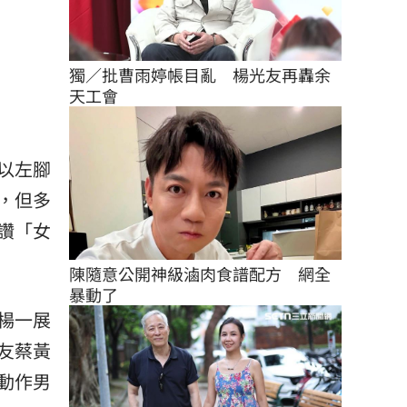
獨／批曹雨婷帳目亂　楊光友再轟余
天工會
以左腳
，但多
讚「女
陳隨意公開神級滷肉食譜配方　網全
暴動了
楊一展
友蔡黃
動作男