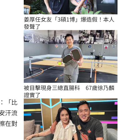
姜厚任女友「3碩1博」爆造假！本人
發聲了
被目擊現身三總直腸科　67歲徐乃麟
證實了
：「比
安汗流
擦在對