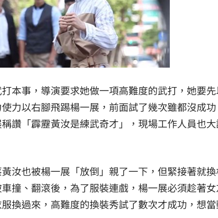
武打本事，導演要求她做一項高難度的武打，她要先
力使力以右腳飛踢楊一展，前面試了幾次雖都沒成功
展稱讚「霹靂黃汝是練武奇才」，現場工作人員也大
蔡黃汝也被楊一展「放倒」親了一下，但緊接著就換
被車撞、翻滾後，為了服裝連戲，楊一展必須趁著女
衣服換過來，高難度的換裝秀試了數次才成功，想當