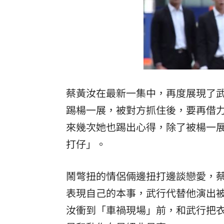
蔡黃汝在最新一集中，再度展現了
踢楊一展，被對方抓住後，要再借
來幾次她也踢出心得，除了被楊一
打仔」。
鬧彆扭的情侶倆邊扭打邊談戀愛，
表現自己的本事，武行代替他演出
汝衝到「車禍現場」前，和武行把