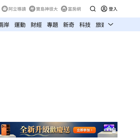
阿立導讀
寶島神很大
富房網
登入
兩岸
運動
財經
專題
新奇
科技
旅遊
汽車
寵物