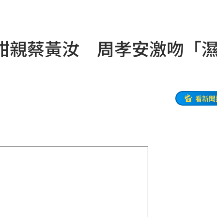
出門
22:29
碼曝
22:21
甜親蔡黃汝 周孝安激吻「
文
22:16
抱頭
22:16
課目
22:15
看新聞
光友
22:13
吃藥
22:11
警
22:07
架
22:02
呼吸
22:02