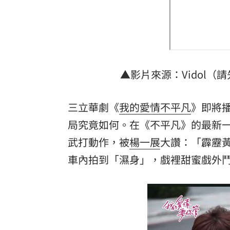
人妻被嫌上菜慢 遭毒癮小叔斧砍死頭
男大生遭脫光圍毆亡 主嫌輕度智障判
以為益生菌護腎 他餐餐泡菜2週後險洗
▲影片來源：Vidol（請
白海豚暴風圈縮小！氣象署揭「降雨熱
台灣彩券開獎直播中
三立華劇《
我的愛情不平凡
》即將
20:31
局究竟如何。在《不平凡》的最新
LIVE三立+24小時直播
15:27
武打動作，被
楊一展
大讚：「霹靂
三立iNEWS新聞台線上直播
18:00
車內拍到「濕身」，戲裡甜蜜戲外
商場戰國來臨 台中「頂奢大道」逐漸
台彩父親節推新刮刮樂千萬頭獎超「爸
「拍片人的多重宇宙」職涯論壇9/12登