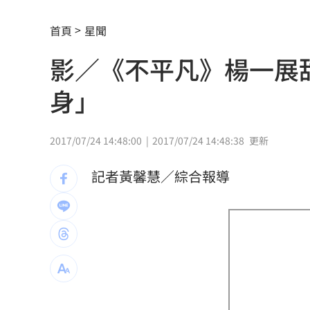
白海豚外圍雨帶特別紮實 鄭明典：別
首頁
星聞
有片／貴州通天河「爆乳正妹伴漂」價
影／《不平凡》楊一展
慈濟買BNT遭詐 網朝聖郭董大小姐貼
身」
宜蘭強風「店家玻璃門被吹爆」員工嚇
配合漢光！管碧玲視導平戰轉換與出港
2017/07/24 14:48:00
2017/07/24 14:48:38
更新
向姜厚任道歉 田路路：我要找的是楊
記者黃馨慧／綜合報導
男傳訊醫院粉專「殺死掛號小姐」辯忘
晚飯煮太慢！婦遭小叔斬首 頭掛樹上示
消失10年回歸！好市多經典美食重新上
腦瘤手術醫誤切正常組織 女無法自主