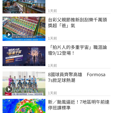
1天前
台彩父親節推新刮刮樂千萬頭
獎超「爸」氣
1天前
「拍片人的多重宇宙」職涯論
壇9/12登場！
1天前
8國球員齊聚高雄　Formosa 
7s掀足球熱潮
1天前
新／颱風逼近！7地區明午前達
停班課標準