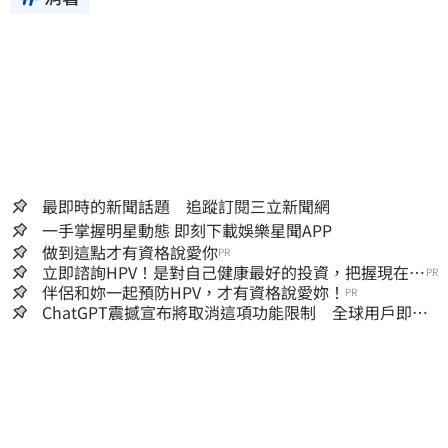
最即時的新聞話題 追蹤訂閱三立新聞網
一手掌握明星動態 即刻下載娛樂星聞APP
做到這點才有資格說愛你
PR
立即諮詢HPV！是對自己健康最好的投資，把握現在不
PR
嫌晚！
伴侶和妳一起預防HPV，才有資格說愛妳！
PR
ChatGPT震撼宣布將取消這項功能限制 全球用戶即刻
起「免費」用到飽