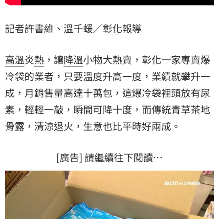
記者許書維、溫千蝯／
彰化
報導
高溫
炎
熱
，讓
降溫
小物大熱賣，彰化一家專賣爆
冷袋的業者，只要溫度升高一度，業績就攀升一
成，月銷售量高達十萬包，這爆冷袋裡頭放有尿
素，輕輕一敲，瞬間可降十度，而傳統青草茶
地
骨露
，清涼退火，生意也比平時好兩成。
[廣告] 請繼續往下閱讀…