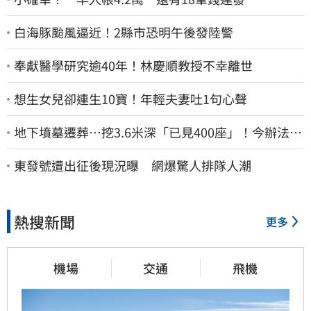
白海豚颱風逼近！2縣市恐明午後發陸警
奉獻醫學研究逾40年！林慶順教授不幸離世
想生女兒卻連生10寶！年輕夫妻吐1句心聲
地下墳墓遷葬…挖3.6米深「已見400座」！今辦法會
安撫祖先
東發號遭出征後現況曝 網爆驚人排隊人潮
熱搜新聞
更多
機場
交通
飛機