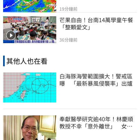
19分鐘前
芒果自由！台南14萬學童午餐
「整顆愛文」
36分鐘前
其他人也在看
白海豚海警範圍擴大！警戒區
曝 「最新暴風侵襲率」出爐
奉獻醫學研究逾40年！林慶順
教授不幸「意外離世」 女兒
悲痛證實了