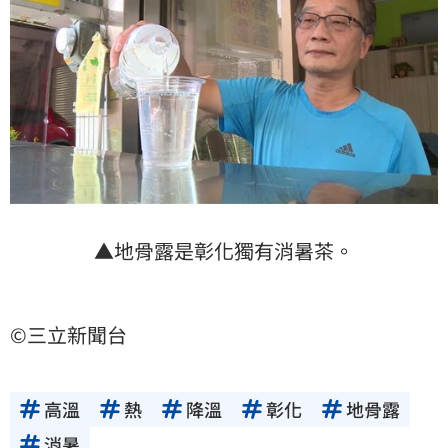
▲地骨露是彰化獨有消暑茶。
©三立新聞台
高溫
熱
降溫
彰化
地骨露
消暑