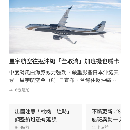
星宇航空往返沖繩「全取消」加班機也喊卡
中度颱風白海豚威力強勁，嚴重影響日本沖繩天
候，星宇航空今（8）日宣布，台灣往返沖繩航
班全數取消，包含台北及台中出發之定期航班，
-416分鐘前
連同兩架疏運加班機也同步停飛。星宇航空強
調，基於飛安考量，受颱風外圍環流影響，沖繩
航線被迫全面停飛。建議近期計畫前往沖繩的旅
出國注意！桃機「這時」
不斷更新／8日
客，務必在出發前透過官網或客服確認最新航班
調整航班恐有延誤
船班異動一次看
動態，切勿貿然前往機場，以免因天候狀況導致
8小時前
11小時前