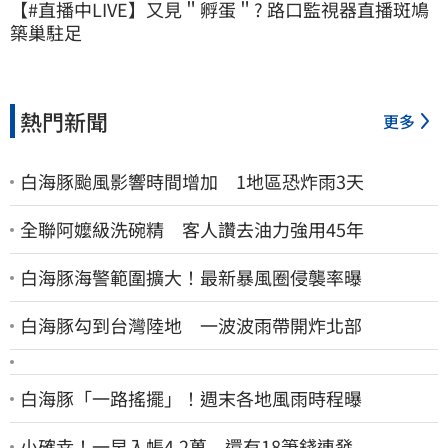
【#直播中LIVE】又見＂孵蛋＂? 路口監視器直播斑鳩
築巢駐足
熱門新聞
更多
白海豚颱風影響時間增加 1地區恐炸雨3天
全聯阿嬤級洗碗精 客人讚去油力強用45年
白海豚海警範圍擴大！最新暴風圈侵襲率曝
白海豚勾到台灣陸地 一波波雨帶開炸北部
白海豚「一路搖擺」！週末各地風雨時程曝
小確幸！一早入帳4.2萬 還有18筆錢連發