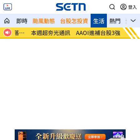
登入
即時
颱風動態
台股怎投資
生活
熱門
影音
落跑
本週超夯光通訊 AAOI進補台股3強
女團成
題