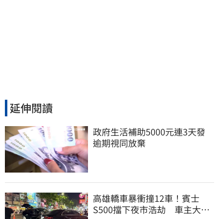
延伸閱讀
政府生活補助5000元連3天發 
逾期視同放棄
高雄轎車暴衝撞12車！賓士
S500擋下夜市浩劫 車主大