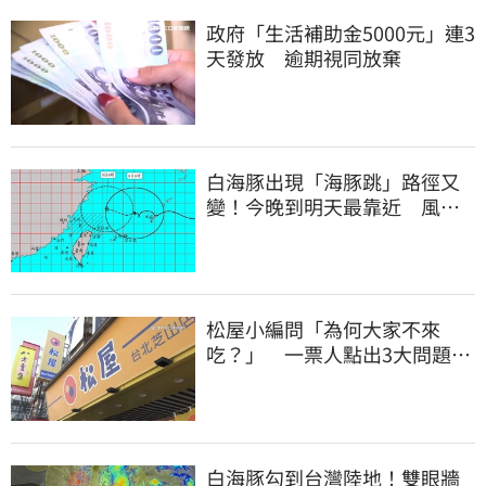
政府「生活補助金5000元」連3
天發放 逾期視同放棄
白海豚出現「海豚跳」路徑又
變！今晚到明天最靠近 風雨
搖滾區曝光
松屋小編問「為何大家不來
吃？」 一票人點出3大問題：
滿手好牌打到爛
白海豚勾到台灣陸地！雙眼牆