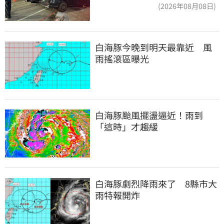
度：車再買就有
(2026年08月08日)
白海豚今晚到明天最靠近　風
雨搖滾區曝光
白海豚颱風擺盪逼近！雨到
「這時」才趨緩
白海豚劇烈降雨來了　8縣市大
雨特報開炸