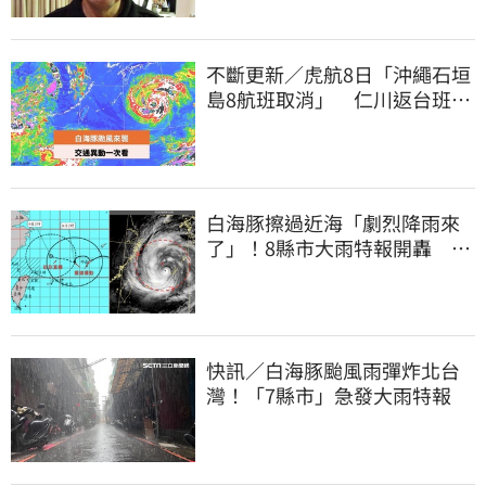
不斷更新／虎航8日「沖繩石垣
島8航班取消」 仁川返台班機
提前1天起飛
白海豚擦過近海「劇烈降雨來
了」！8縣市大雨特報開轟 今
明風雨最集中
快訊／白海豚颱風雨彈炸北台
灣！「7縣市」急發大雨特報