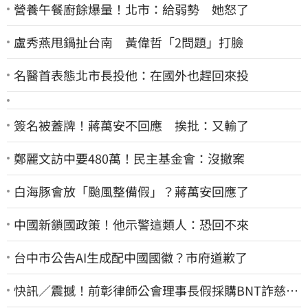
營養午餐廚餘爆量！北市：給弱勢 她怒了
盧秀燕甩鍋扯台南 黃偉哲「2問題」打臉
名醫首表態北市長投他：在國外也趕回來投
簽名被蓋牌！蔣萬安不回應 挨批：又輸了
鄭麗文訪中要480萬！民主基金會：沒撤案
白海豚會放「颱風整備假」？蔣萬安回應了
中國新鎖國政策！他示警這類人：恐回不來
台中市公告AI生成配中國國徽？市府道歉了
快訊／震撼！前彰律師公會理事長假採購BNT詐慈濟
10億、洗錢囤232kg黃金