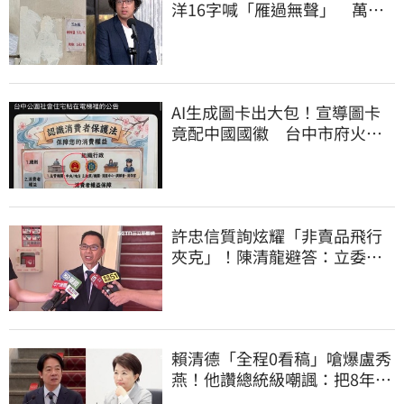
洋16字喊「雁過無聲」 萬人
讚：這就是高度
AI生成圖卡出大包！宣導圖卡
竟配中國國徽 台中市府火速
下架道歉
許忠信質詢炫耀「非賣品飛行
夾克」！陳清龍避答：立委質
詢各有專業
賴清德「全程0看稿」嗆爆盧秀
燕！他讚總統級嘲諷：把8年總
帳一次掀翻