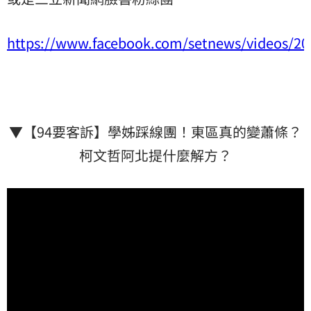
https://www.facebook.com/setnews/videos/2
▼【94要客訴】學姊踩線團！東區真的變蕭條？
柯文哲阿北提什麼解方？