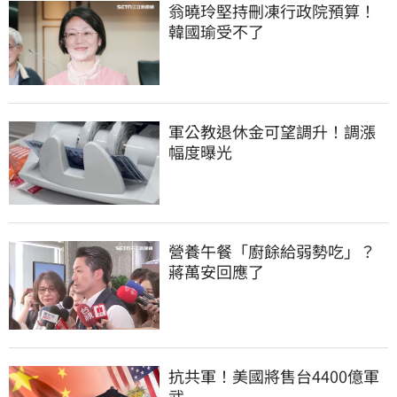
翁曉玲堅持刪凍行政院預算！
韓國瑜受不了
軍公教退休金可望調升！調漲
幅度曝光
營養午餐「廚餘給弱勢吃」？
蔣萬安回應了
抗共軍！美國將售台4400億軍
武