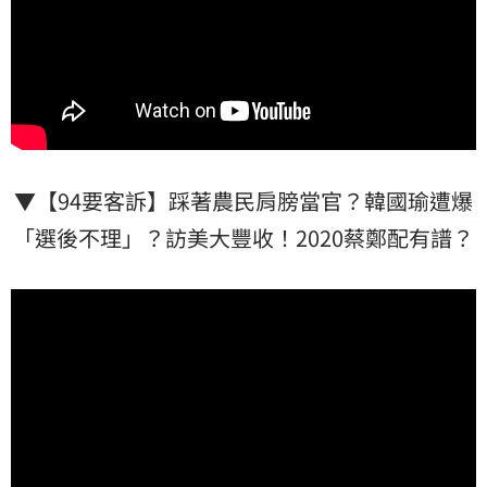
▼【94要客訴】踩著農民肩膀當官？韓國瑜遭爆
「選後不理」？訪美大豐收！2020蔡鄭配有譜？