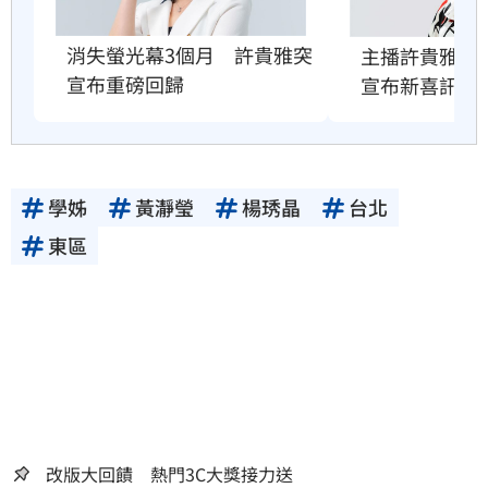
消失螢光幕3個月　許貴雅突
主播許貴雅脆
宣布重磅回歸
宣布新喜訊
學姊
黃瀞瑩
楊琇晶
台北
東區
改版大回饋 熱門3C大獎接力送