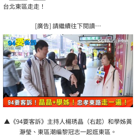
台北
東區走走！
[廣告] 請繼續往下閱讀…
▲《94要客訴》主持人楊琇晶（右起）和學姊黃
瀞瑩、東區潮編黎冠志一起逛東區。