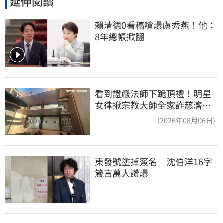
延伸閱讀
賴清德0看稿嗆爆盧秀燕！他：
8年總帳掀翻
看到證嚴法師下跪頂禮！明星
女律揪宗教大師全家詐慈濟…
全家爽睡黃金堆
(2026年08月06日)
東發號塗掉簽名　沈伯洋16字
箴言萬人讚爆