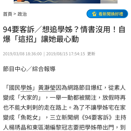
首頁
政治
看新聞換好禮
94要客訴／想追學姊？情書沒用！自
爆「這招」讓她最心動
2019/03/08 18:36:00
2019/08/15 17:54:15
更新
節目中心／綜合報導
「國民
學姊
」
黃瀞瑩
因為網路節目爆紅，從素人
變成「大家的」，一舉一動都被關注，放假時再
也不能大剌剌的走在路上。為了不讓學姊宅在家
變成「魚乾女」，三立新聞網《94要客訴》主持
人
楊琇晶
和
東區
潮編黎冠志要把學姊帶出門，到