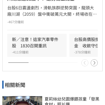
台股6日震盪劇烈，滑軌族群逆勢突圍，龍頭大
廠川湖（2059）盤中衝破萬元大關，終場收在
10100元，成功晉升台股史上第三檔萬金股。川
-467分鐘前
湖不僅穩坐股后寶座，更端出亮眼財報，上半年
稅後純益達105.73億元，年增率高達237.82％，
每股稅後純益衝上110.96元，大賺逾11個股本。
新／注意！這家汽車零件
台股高價股撐盤
受惠GB300伺服器滑軌需求強勁，加上美國休士
股　1830召開重訊
金　收斂守住季
頓新廠預計9月量產，法人看好其下半年營運動
-411分鐘前
-378分鐘前
能持續攀升。在川湖領軍下，富世達、南俊國際
等概念股同步走強，成為台股震盪時的避風港。
投資人應持續關注外資籌碼動向及全球產能擴張
進度，審慎評估市場風險。
相關新聞
夏莉絲幼兒園爆餵孩童「發黑
食材」照片曝