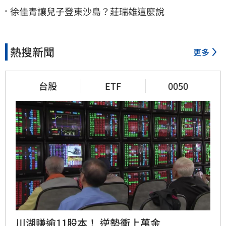
徐佳青讓兒子登東沙島？莊瑞雄這麼說
熱搜新聞
更多
台股
ETF
0050
川湖賺逾11股本！ 逆勢衝上萬金