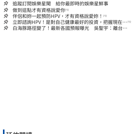
追蹤訂閱娛樂星聞 給你最即時的娛樂星鮮事
做到這點才有資格說愛你
PR
伴侶和妳一起預防HPV，才有資格說愛妳！
PR
立即諮詢HPV！是對自己健康最好的投資，把握現在不
PR
嫌晚！
白海豚路徑變了！最新各國預報曝光 吳聖宇：離台灣
又更近一點