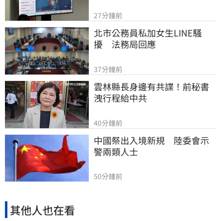
27分鐘前
北市公務員私加女生LINE騷
擾　法務局回應
37分鐘前
雲林縣長身邊有共諜！前秘書
洩行程給中共
40分鐘前
中國祭出入境新規　陸委會示
警兩類人士
50分鐘前
其他人也在看