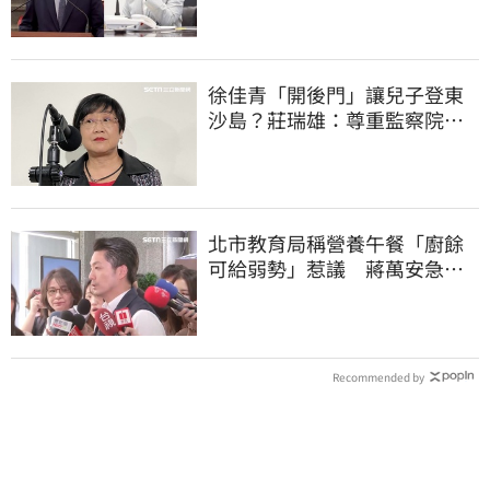
徐佳青「開後門」讓兒子登東
沙島？莊瑞雄：尊重監察院調
查報告
北市教育局稱營養午餐「廚餘
可給弱勢」惹議 蔣萬安急
喊：不會這樣做
Recommended by