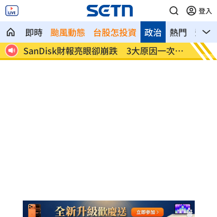
登入
即時
颱風動態
台股怎投資
政治
熱門
影音
SanDisk財報亮眼卻崩跌 3大原因一次看
台南人
懂