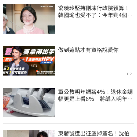
翁曉玲堅持刪凍行政院預算！
韓國瑜也受不了：今年剩4個月
你思考一下
做到這點才有資格說愛你
PR
軍公教明年調薪4％！退休金調
幅更是上看6％ 將編入明年度
總預算
東發號遭出征塗掉簽名！沈伯