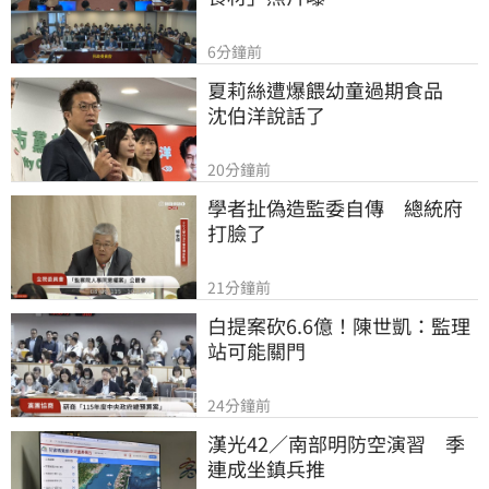
6分鐘前
夏莉絲遭爆餵幼童過期食品　
沈伯洋說話了
20分鐘前
學者扯偽造監委自傳　總統府
打臉了
21分鐘前
白提案砍6.6億！陳世凱：監理
站可能關門
24分鐘前
漢光42／南部明防空演習　季
連成坐鎮兵推