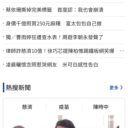
蔡依珊撕掉完美標籤 首度認：我也會崩潰
身價千億照買250元麻糬 富太包包自己做
獨／曹雨婷狂遭查水表！周遊李朝永發聲了
律師詐慈濟10億！徐巧芯提陳柏惟踢鐵板網笑爆 律
師再曬1照補刀
凌晨曬懷念照惹哭網友 米可白感性告白
熱搜新聞
更多
慈濟
疫苗
陳時中