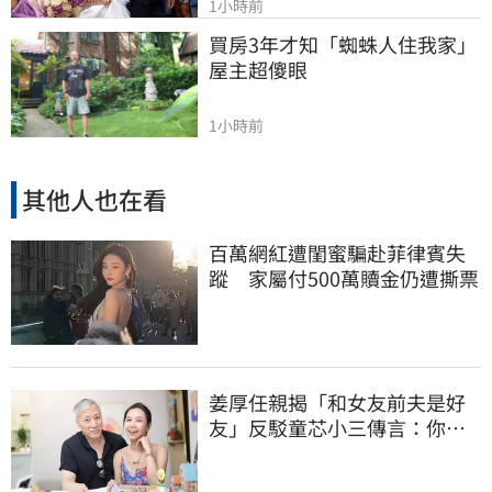
1小時前
買房3年才知「蜘蛛人住我家」
屋主超傻眼
1小時前
其他人也在看
百萬網紅遭閨蜜騙赴菲律賓失
蹤 家屬付500萬贖金仍遭撕票
姜厚任親揭「和女友前夫是好
友」反駁童芯小三傳言：你在
講三小？