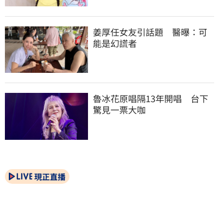
姜厚任女友引話題　醫曝：可
能是幻謊者
魯冰花原唱隔13年開唱　台下
驚見一票大咖
現正直播