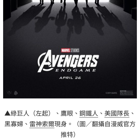
▲綠巨人（左起）、鷹眼、
鋼鐵人
、
美國隊長
、
黑寡婦、
雷神索爾
現身。（圖／翻攝自漫威官方
推特）