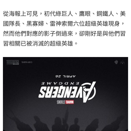
從海報上可見，初代綠巨人、鷹眼、鋼鐵人、美
國隊長、黑寡婦、雷神索爾六位超級英雄現身，
然而他們對應的影子倒過來，卻剛好是與他們習
習相關已被消滅的超級英雄。