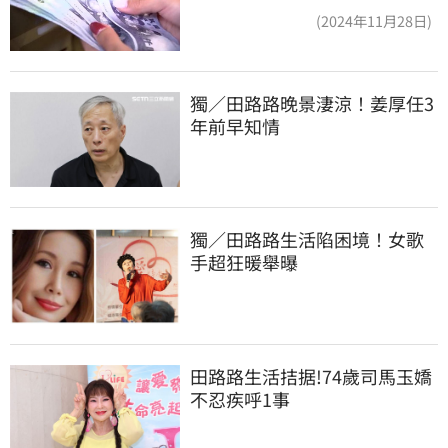
(2024年11月28日)
獨／田路路晚景淒涼！姜厚任3
年前早知情
獨／田路路生活陷困境！女歌
手超狂暖舉曝
田路路生活拮据!74歲司馬玉嬌
不忍疾呼1事