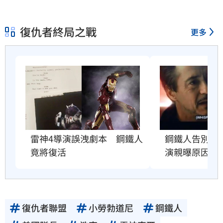
復仇者終局之戰
更多
鋼鐵人告別女
雷神4導演誤洩劇本　鋼鐵人
演親曝原因
竟將復活
復仇者聯盟
小勞勃道尼
鋼鐵人