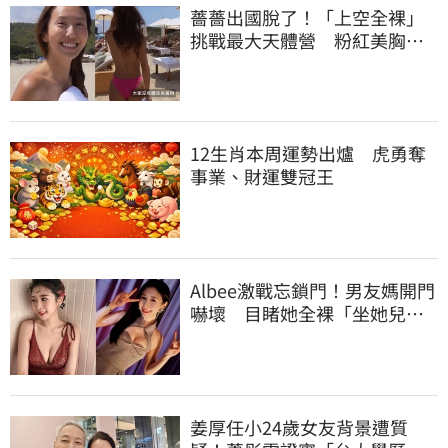
薔薔出國脫了！「上空全裸」
挑戰最大天體營 粉紅美胸被
路人狂讚
12生肖本周運勢出爐 虎勇奪
事業、財運雙冠王
Albee激戰忘鎖門！男友媽開門
嚇壞 目睹她全裸「坐她兒子
身上」
姜厚任小24歲女友背景遭質