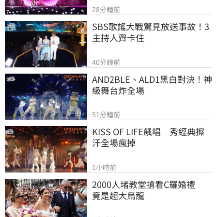
28分鐘前
SBS歌謠大戰驚見放送事故！3
主持人齊卡住
40分鐘前
AND2BLE、ALD1黑白對決！神
級舞台炸全場
51分鐘前
KISS OF LIFE飆唱　秀經典擦
汗全場瘋掉
1小時前
2000人堵教堂搶看C羅婚禮　
竟是超大烏龍