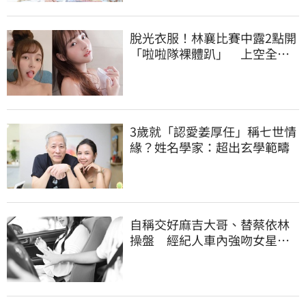
脫光衣服！林襄比賽中露2點開
「啦啦隊裸體趴」 上空全裸
被看光光
3歲就「認愛姜厚任」稱七世情
緣？姓名學家：超出玄學範疇
自稱交好麻吉大哥、替蔡依林
操盤 經紀人車內強吻女星挨
告！栽在錄音檔