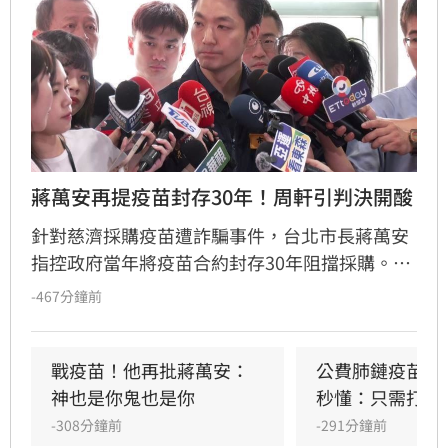
蔣萬安再提疫苗封存30年！周軒引判決開酸
針對慈濟採購疫苗遭詐騙事件，台北市長蔣萬安
指控政府當年將疫苗合約封存30年阻擋採購。對
此，周軒發文反擊，指出吳子嘉曾因散布「政府
-467分鐘前
貪汙疫苗款、合約封存30年」等不實假訊息，遭
台北地院依誹謗罪判刑。周軒強調衛福部早已多
次澄清，並質疑蔣萬安身為市長卻對此司法判決
戰疫苗！他再批蔣萬安：
公費肺鏈疫苗8/
一無所知，大酸其言論恐步上吳子嘉後塵，引發
神也是你鬼也是你
秒懂：只需打1
社會對於疫苗採購政治爭議與假訊息議題的廣泛
-308分鐘前
-291分鐘前