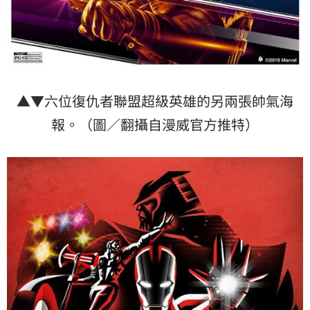
▲▼六位復仇者聯盟超級英雄的另兩張帥氣海
報。（圖／翻攝自漫威官方推特）