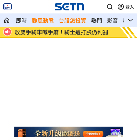
登入
即時
颱風動態
台股怎投資
熱門
影音
熱搜
兵辛
放雙手騎車喊手麻！騎士遭打臉仍判罰
夢幻跨團
神曲