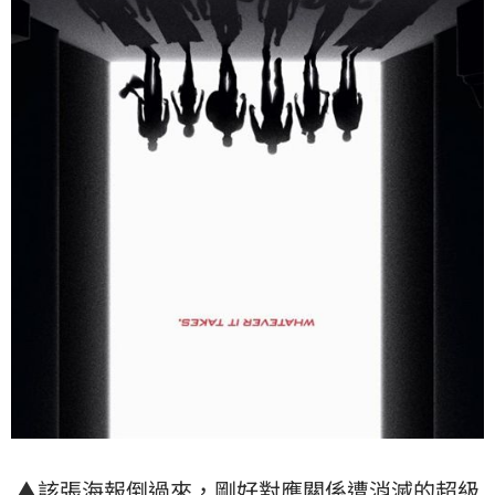
▲該張海報倒過來，剛好對應關係遭消滅的超級