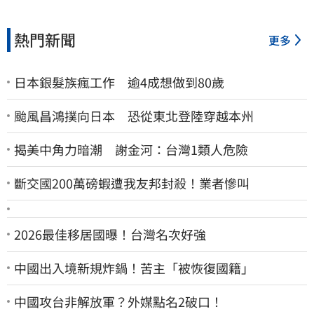
熱門新聞
更多
日本銀髮族瘋工作 逾4成想做到80歲
颱風昌鴻撲向日本 恐從東北登陸穿越本州
揭美中角力暗潮 謝金河：台灣1類人危險
斷交國200萬磅蝦遭我友邦封殺！業者慘叫
2026最佳移居國曝！台灣名次好強
中國出入境新規炸鍋！苦主「被恢復國籍」
中國攻台非解放軍？外媒點名2破口！