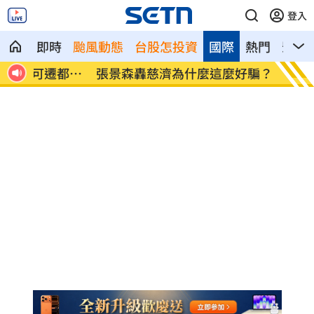
登入
即時
颱風動態
台股怎投資
國際
熱門
影音
都重
張景森轟慈濟為什麼這麼好騙？
柯轟陳