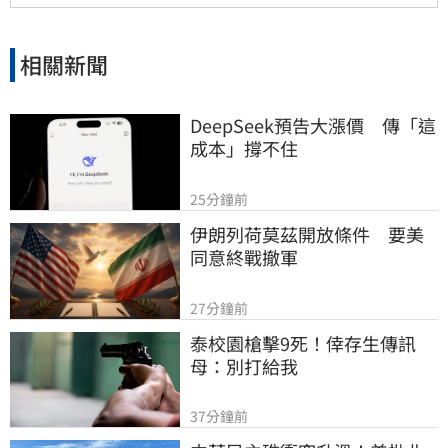
相關新聞
DeepSeek預告大漲價　傳「這
成本」撐不住
25分鐘前
伊朗列荷莫茲開放條件　要美
同意終戰撤軍
27分鐘前
泰校園槍擊9死！倖存生傳訊
母：別打給我
37分鐘前