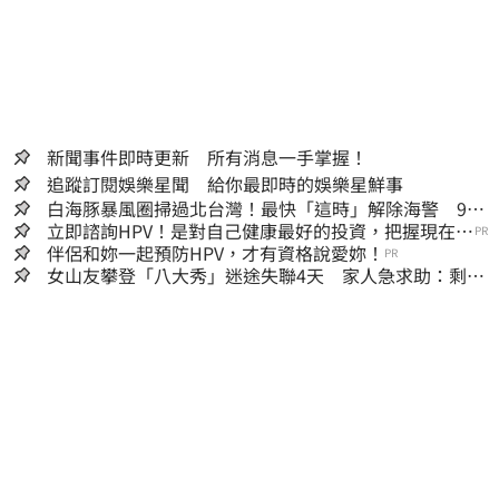
新聞事件即時更新 所有消息一手掌握！
追蹤訂閱娛樂星聞 給你最即時的娛樂星鮮事
白海豚暴風圈掃過北台灣！最快「這時」解除海警 9日
停班停課一覽
立即諮詢HPV！是對自己健康最好的投資，把握現在不
PR
嫌晚！
伴侶和妳一起預防HPV，才有資格說愛妳！
PR
女山友攀登「八大秀」迷途失聯4天 家人急求助：剩我
媽還沒找到