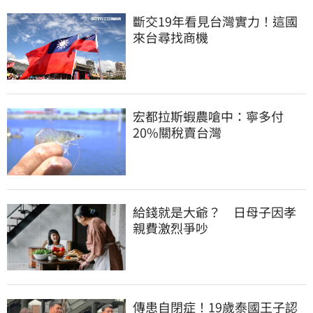
斷交19年看見台灣實力！這國
來台尋找商機
宏都拉斯蝦農嗆中：寧多付
20%關稅賣台灣
給錢就是大爺？　日母子因孝
親費激烈爭吵
傳患自閉症！19歲泰國王子認