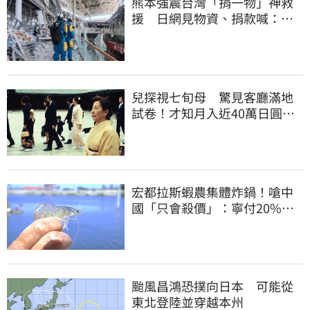
熊本強震台灣「捐一物」神救
援 日網見物資、捐款喊：給
台灣統治算了
兒探視七旬母 驚見客廳滿地
試卷！才知月入近40萬日圓
真相竟如此感人
宏都拉斯蝦農集體炸鍋！嗆中
國「只會殺價」：寧付20%關
稅賣白蝦給台灣
颱風昌鴻恐撲向日本 可能從
東北登陸並穿越本州