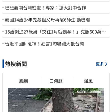
巴紐要關台灣駐處！專家：擴大對中合作
泰國14歲少年先殺祖父母再屠6師生 動機曝
15歲倒追27歲男「交往1月就懷孕！」克服600萬債
務 36歲美魔女當阿嬤了
習近平國師惹禍！狂言1句嚇跑大批台商
熱搜新聞
更多
颱風
白海豚
強風