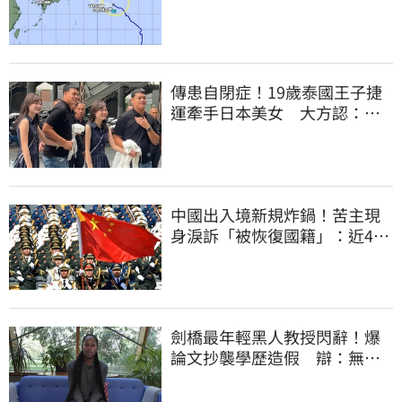
傳患自閉症！19歲泰國王子捷
運牽手日本美女 大方認：
「我在追她」
中國出入境新規炸鍋！苦主現
身淚訴「被恢復國籍」：近4億
資產全停擺
劍橋最年輕黑人教授閃辭！爆
論文抄襲學歷造假 辯：無法
讓每個人相信我