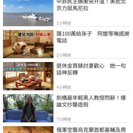
中菲民主礁衝突升溫！美批北
京力挺馬尼拉
1小時前
匯100萬給孫子　阿嬤等嘸感謝
電話
2小時前
退休金買錶討妻歡心　她一句
話神反轉
4小時前
劍橋最年輕黑人教授閃辭！爆
論文抄襲造假
7小時前
俄軍空襲烏克蘭首都基輔及周