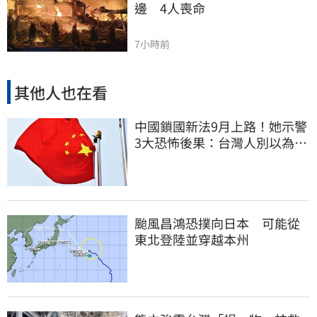
邊　4人喪命
7小時前
其他人也在看
中國鎖國新法9月上路！她示警
3大恐怖後果：台灣人別以為是
隔岸觀火
颱風昌鴻恐撲向日本 可能從
東北登陸並穿越本州