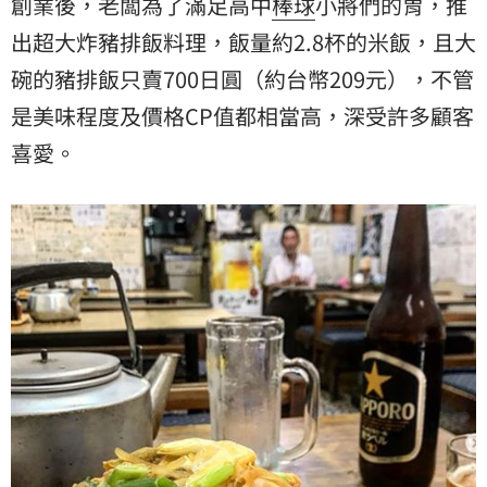
創業後，老闆為了滿足高中
棒球
小將們的胃，推
出超大炸豬排飯料理，飯量約2.8杯的米飯，且大
碗的豬排飯只賣700日圓（約台幣209元），不管
是美味程度及價格CP值都相當高，深受許多顧客
喜愛。