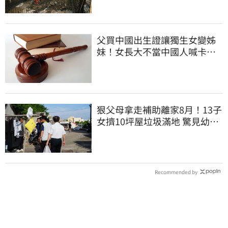
父買中國出生證讓獨生女變姊
妹！女長大不當中國人喊卡卻
失敗
狠父母拿走補助離家8月！13子
女擠10坪屋垃圾滿地 驚見幼童
深夜遊蕩
Recommended by