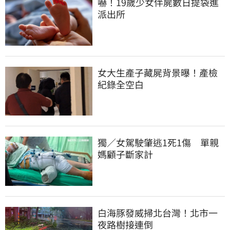
嚇！19歲少女伴屍數日提袋進
派出所
女大生產子藏屍背景曝！產檢
紀錄全空白
獨／女駕駛肇逃1死1傷　單親
媽顧子斷家計
白海豚發威掃北台灣！北市一
夜路樹接連倒