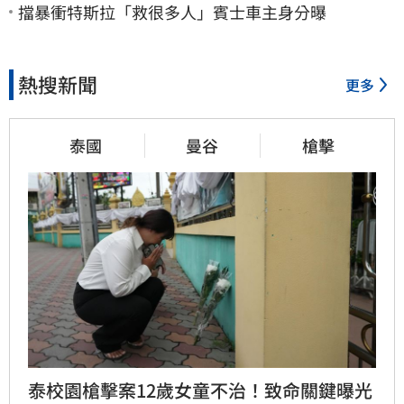
擋暴衝特斯拉「救很多人」賓士車主身分曝
熱搜新聞
更多
泰國
曼谷
槍擊
泰校園槍擊案12歲女童不治！致命關鍵曝光