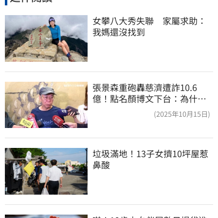
女攀八大秀失聯　家屬求助：
我媽還沒找到
張景森重砲轟慈濟遭詐10.6
億！點名顏博文下台：為什麼
這麼好騙？
(2025年10月15日)
垃圾滿地！13子女擠10坪屋惹
鼻酸