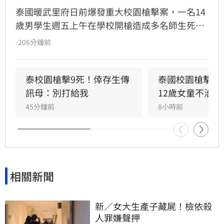
泰國暖武里府日前爆發重大校園槍擊案，一名14
歲男學生週五上午在學校開槍造成多名師生死
傷，之後舉槍自盡，且嫌犯被懷疑案發前已在家
-206分鐘前
中殺害祖父母，而一名12歲女童送醫搶救後傷重
不治，使整起事件死亡人數增加至9人。慘案發
生後，泰國總理阿努廷（Anutin Charnvirakul）
泰校園槍擊9死！倖存生傳
泰國校園槍擊案
隨即承諾推動新的槍枝管制法律，未來擬限制一
訊母：別打給我
12歲女童不治
般民眾攜帶槍枝，僅允許執勤中的政府官員持
45分鐘前
8小時前
槍。
相關新聞
新／女大生產子藏屍！檢依殺
人罪嫌聲押