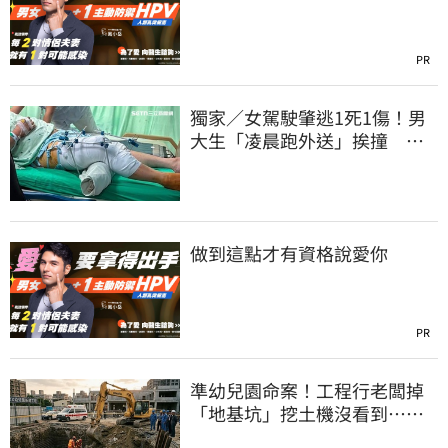
PR
獨家／女駕駛肇逃1死1傷！男
大生「凌晨跑外送」挨撞 媽
淚：家快瓦解
做到這點才有資格說愛你
PR
準幼兒園命案！工程行老闆掉
「地基坑」挖土機沒看到…下
土石活埋他