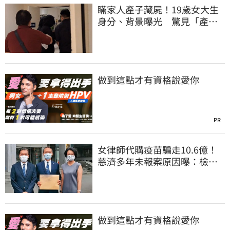
瞞家人產子藏屍！19歲女大生
身分、背景曝光 驚見「產檢
紀錄全空白」
做到這點才有資格說愛你
PR
女律師代購疫苗騙走10.6億！
慈濟多年未報案原因曝：檢警
上門才知被騙
做到這點才有資格說愛你