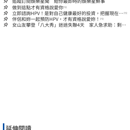
追蹤訂閱娛樂星聞 給你最即時的娛樂星鮮事
做到這點才有資格說愛你
PR
立即諮詢HPV！是對自己健康最好的投資，把握現在不
PR
嫌晚！
伴侶和妳一起預防HPV，才有資格說愛妳！
PR
女山友攀登「八大秀」迷途失聯4天 家人急求助：剩我
媽還沒找到
延伸閱讀