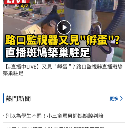
【#直播中LIVE】又見＂孵蛋＂? 路口監視器直播斑鳩
築巢駐足
熱門新聞
更多
別以為學生不罰！小三童罵男師娘娘腔判賠