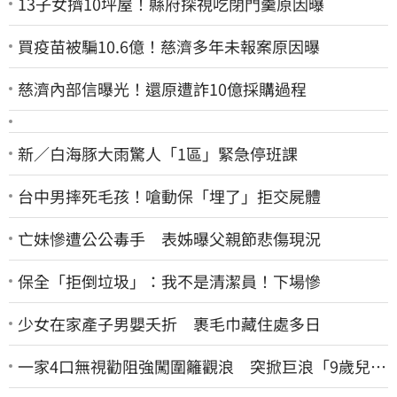
13子女擠10坪屋！縣府探視吃閉門羹原因曝
買疫苗被騙10.6億！慈濟多年未報案原因曝
慈濟內部信曝光！還原遭詐10億採購過程
新／白海豚大雨驚人「1區」緊急停班課
台中男摔死毛孩！嗆動保「埋了」拒交屍體
亡妹慘遭公公毒手 表姊曝父親節悲傷現況
保全「拒倒垃圾」：我不是清潔員！下場慘
少女在家產子男嬰夭折 裹毛巾藏住處多日
一家4口無視勸阻強闖圍籬觀浪 突掀巨浪「9歲兒當
場遭捲入海」