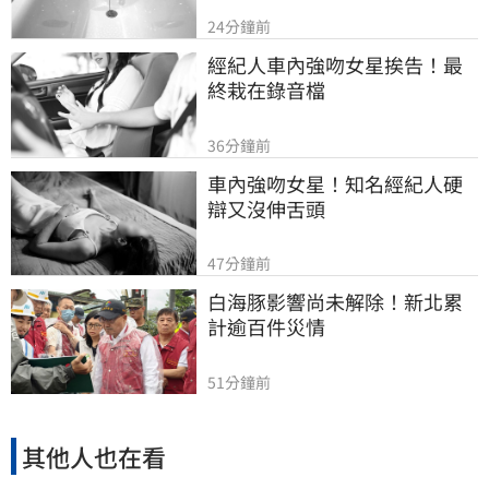
24分鐘前
經紀人車內強吻女星挨告！最
終栽在錄音檔
36分鐘前
車內強吻女星！知名經紀人硬
辯又沒伸舌頭
47分鐘前
白海豚影響尚未解除！新北累
計逾百件災情
51分鐘前
其他人也在看