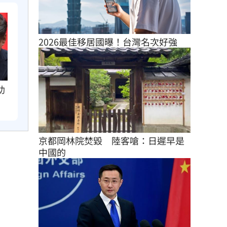
2026最佳移居國曝！台灣名次好強
助
京都岡林院焚毀　陸客嗆：日遲早是
中國的