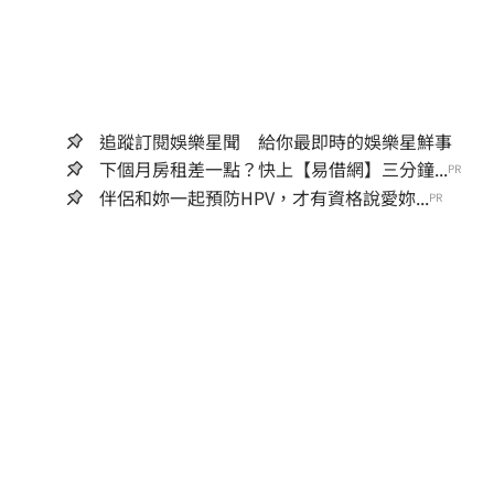
追蹤訂閱娛樂星聞 給你最即時的娛樂星鮮事
下個月房租差一點？快上【易借網】三分鐘...
PR
伴侶和妳一起預防HPV，才有資格說愛妳...
PR