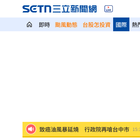
即時
颱風動態
台股怎投資
國際
熱
作家都聽勸買ETF！達人揭投資最厲害之
怨雙胞胎兄長期失業 23歲男狂砍16刀
砸錢買爆！「他」單月吸金破新高！
15:
鬼門快開了！民俗專家曝「護身符別亂
詐慈濟10億女律也遇詐！借2億蓋天空塔
致癌油風暴延燒 行政院再嗆台中市
15: