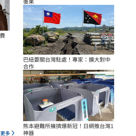
後果
費
巴紐要關台灣駐處！專家：擴大對中
合作
熊本避難所擁擠爆新冠！日網推台灣1
神器
更多