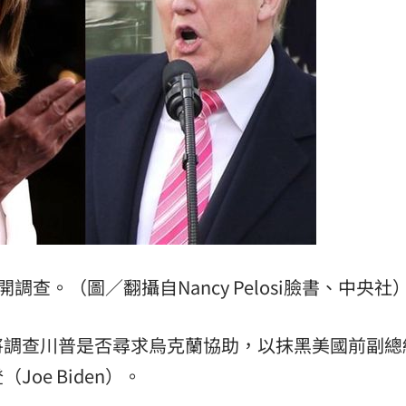
歪
14:57
板
14:55
了
14:54
轉
14:53
查。（圖／翻攝自Nancy Pelosi臉書、中央社
可能
12:00
將調查川普是否尋求烏克蘭協助，以抹黑美國前副總
」
18:00
oe Biden）。
意
13:00