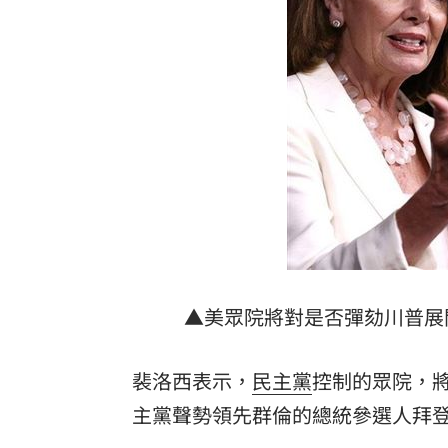
警察身揹長槍買涼的！排隊被問1句網笑
獨／牆面魔術大空間！10參選人卡位看
池秋美開撕演藝工會 曹雨婷不忍反擊
綠營首場中常會插旗台中 何欣純拚翻
台灣彩券開獎直播中
20:31
LIVE三立+24小時直播
15:27
三立iNEWS新聞台線上直播
18:00
▲美眾院將對是否彈劾川普展開調
市場到酒場料理！可果美蕃茄醬創無限
裴洛西表示，
民主黨
控制的眾院，
父親節送會拉筋的按摩椅 爸爸「筋歡喜
主黨聲勢領先群倫的總統參選人拜登（J
油品食安事件引關注 挑選保健食品要注