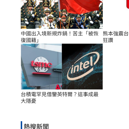
熊本強震台
中國出入境新規炸鍋！苦主「被恢
狂讚
復國籍」
台積電罕見借鑒英特爾？這事成最
大隱憂
熱搜新聞