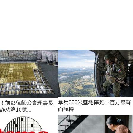
傘兵600米墜地摔死…官方噤聲
！前彰律師公會理事長
面瘋傳
詐慈濟10億...