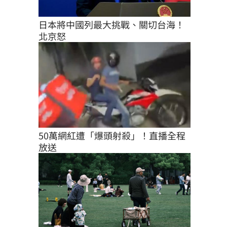
日本將中國列最大挑戰、關切台海！
北京怒
50萬網紅遭「爆頭射殺」！直播全程
放送