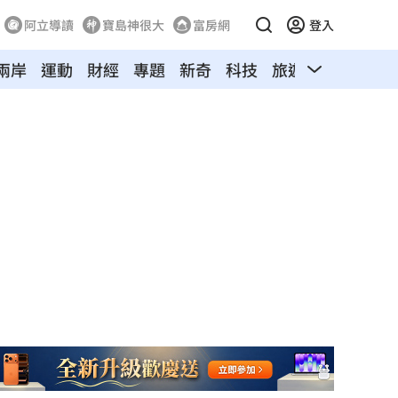
阿立導讀
寶島神很大
富房網
登入
兩岸
運動
財經
專題
新奇
科技
旅遊
汽車
寵物