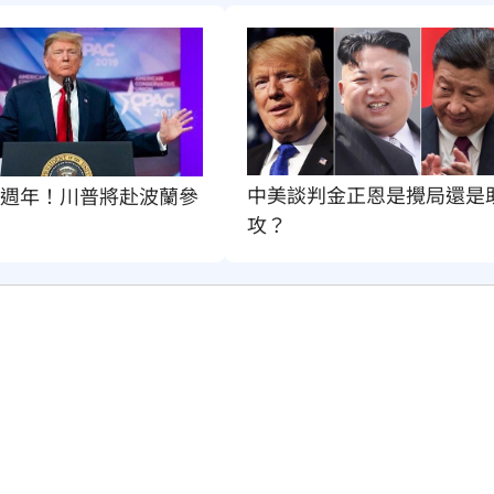
中美談判金正恩是攪局還是
0週年！川普將赴波蘭參
攻？