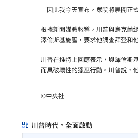
「因此我今天宣布，眾院將展開正
罕病博士彭士齊 輪椅上的生命覺醒！
11
酷澎「爸氣父親節」國際官方品牌齊聚
根據新聞媒體報導，川普與烏克蘭總統澤倫
澤倫斯基施壓，要求他調查拜登和
川普在推特上回應表示，與澤倫斯
而具破壞性的獵巫行動。川普說，
©中央社
川普時代。全面啟動