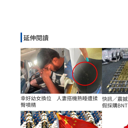
延伸閱讀
幸好幼女換位　人妻搭機熟睡遭揉
快訊／震撼
臀噴精
假採購BNT