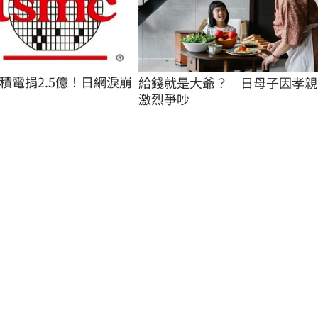
積電捐2.5億！日網淚崩
給錢就是大爺？　日母子因孝親
激烈爭吵