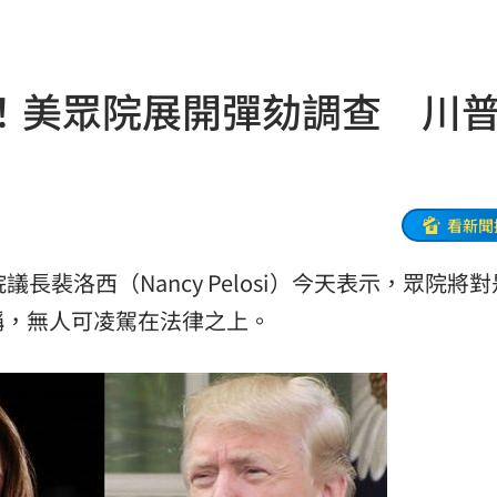
發聲
15:15
宴
15:14
！美眾院展開彈劾調查 川
出動
15:14
起訴
15:13
熱議
15:13
看新聞
況了
15:09
議長裴洛西（Nancy Pelosi）今天表示，眾院將
崩潰
稱，無人可凌駕在法律之上。
15:08
開酸
15:04
了
15:01
高
15:00