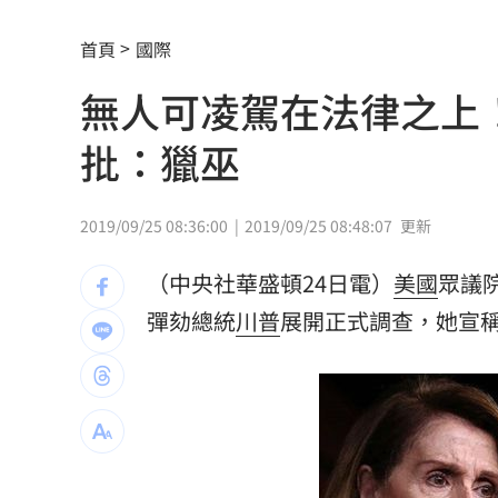
昔爆熱戀張凌赫 白鹿工作室突大動作
首頁
國際
暑假3流行病齊發！醫示警：宛如病毒盛
無人可凌駕在法律之上
漢光42／畫面曝！模擬敵軍入侵 機砲
批：獵巫
模特兒經紀人押走3小模1前同事 北檢
中國全民玩梗！「竹知了」大戰華為掀
2019/09/25 08:36:00
2019/09/25 08:48:07
更新
狄鶯離開台灣散心 孫鵬首度鬆口談近
（中央社華盛頓24日電）
美國
眾議院
痛失愛子李智漢 店員一句話讓她當場
彈劾
總統
川普
展開正式調查，她宣
白營狂打徐佳青出國 她揭僑委會本務
學者：認為統一後台灣會更好的人該醒
荷莫茲海峽可望重啟通航 金價創7週新