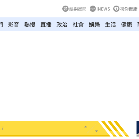
娛樂星聞
iNEWS
祝你健康
門
影音
熱搜
直播
政治
社會
娛樂
生活
健康
處
15:21
奪命
15:21
19
請」
15:17
15:17
17