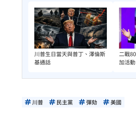
二戰8
川普生日當天與普丁、澤倫斯
加活動
基通話
川普
民主黨
彈劾
美國