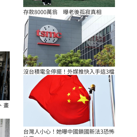
存款8000萬翁　曝老後孤寂真相
沒台積電全停擺！外媒推快入手這3檔
、畫
台灣人小心！她曝中國鎖國新法3恐怖