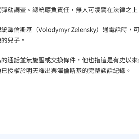
式彈劾調查。總統應負責任，無人可凌駕在法律之上
:00
11:00
斯基（Volodymyr Zelensky）通電話時，
他的兒子。
基的通話並無施壓或交換條件，他也指這是有史以來
他已授權於明天釋出與澤倫斯基的完整談話紀錄。