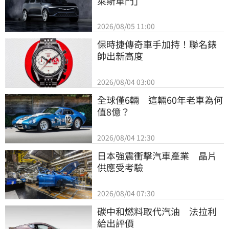
萊斯車門」
2026/08/05 11:00
保時捷傳奇車手加持！聯名錶
帥出新高度
2026/08/04 03:00
全球僅6輛　這輛60年老車為何
值8億？
2026/08/04 12:30
日本強震衝擊汽車產業　晶片
供應受考驗
2026/08/04 07:30
碳中和燃料取代汽油　法拉利
給出評價