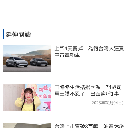
延伸閱讀
上架4天賣掉　為何台灣人狂買
中古電動車
田路路生活拮据困頓！74歲司
馬玉嬌不忍了 出面疾呼1事
(2025年08月04日)
台灣上市賣破8百輛！油電休旅