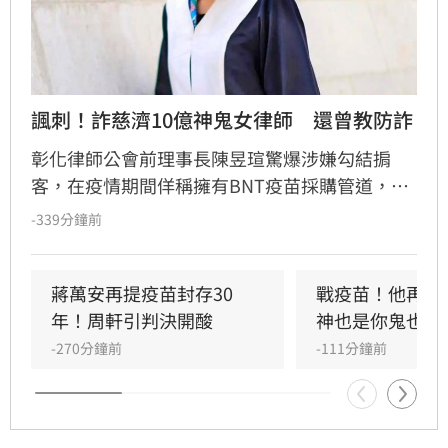
諷刺！詐慈濟10億神鬼女律師　還曾教防詐
彰化律師公會前理事長陳昱瑄驚爆涉嫌勾結掮
客，在疫情期間佯稱擁有BNT疫苗採購管道，詐
騙慈濟基金會高達3000萬美元（約新台幣10.6億
-339分鐘前
元）佣金，並將贓款購買百公斤黃金洗錢。案情
曝光後，網友翻出她曾受邀出席司改會防詐特
展，在台上大言不慚嘲諷詐騙受害者「愚痴、無
蔣萬安再提疫苗封存30
戰疫苗！他再批
知」，對比其惡行顯得極度諷刺。陳昱瑄無視政
年！周軒引判決開酸
神也是你鬼也是
府當時多次警告，利用法律專業設局詐財，行徑
-270分鐘前
-111分鐘前
引發全台網友齊聲撻伐。目前台中地檢署已依法
提起公訴，案件正由法院嚴審中，這位「黑心律
師」的雙面人行徑也成為社會討論焦點。