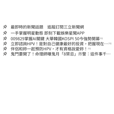
最即時的新聞話題 追蹤訂閱三立新聞網
一手掌握明星動態 即刻下載娛樂星聞APP
009829掌握AI關鍵 大華韓國KOSPI 50今強勢開募
PR
立即諮詢HPV！是對自己健康最好的投資，把握現在不
PR
嫌晚！
伴侶和妳一起預防HPV，才有資格說愛妳！
PR
鬼門要開了！命理師曝鬼月「8禁忌」示警：這件事千萬
別做