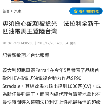
首頁
汽車
看新聞換好禮
毋須擔心配額被搶光 法拉利全新千
匹油電馬王登陸台灣
2019/12/20 14:05:00
2019/12/20 14:05:34
更新
記者顏敏翔／台北報導
義大利
超跑
車廠
Ferrari
在今年5月發表了品牌首
款
PHEV
插電式油電複合動力作品SF90
Stradale，其綜效馬力輸出達到1000匹(CV)，成
為新任最強
馬王
，而國內總代理台灣蒙地拿也在
最快時間導入這輛法拉利史上性能最強悍的超級