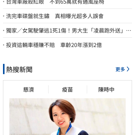
台灣車廠殺紅眼 不到65萬就有通風座椅
洗完車碟盤就生鏽 真相曝光超多人誤會
獨家／女駕駛肇逃1死1傷！男大生「凌晨跑外送」挨
撞 媽淚：家快瓦解
投資這輛車穩賺不賠 車齡20年漲到2億
熱搜新聞
更多
慈濟
疫苗
陳時中