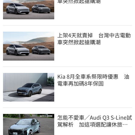
車突然掀起搶購潮
上架4天就賣掉 台灣中古電動
車突然掀起搶購潮
Kia 8月全車系祭限時優惠 油
電車再加碼8年保固
怎能不愛車／Audi Q3 S-Line試
駕解析 加這項選配讓休旅進
化成鋼砲