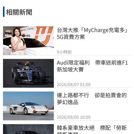
相關新聞
台灣大推「MyCharge充電多」
5G資費方案
9小時前
Audi限定福利　帶車迷前進F1
新加坡大賽
2026/08/07 01:00
連上路都不行　卻是拍賣會的
夢幻逸品
2026/08/06 10:00
韓系豪車放大絕　標配「勞斯