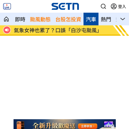
登入
即時
颱風動態
台股怎投資
汽車
熱門
影音
象女神也累了？口誤「白沙屯颱風」
酸民疑「是不是
嗆