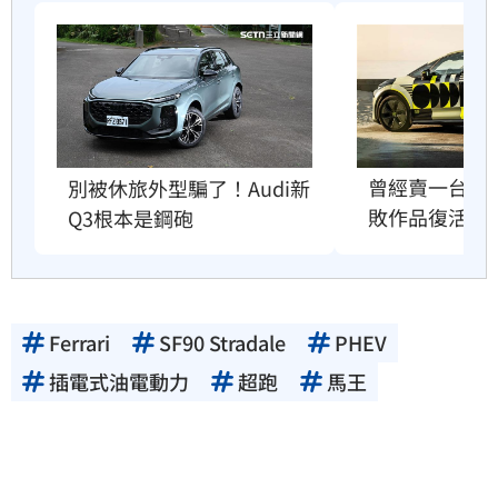
曾經賣一台賠一
別被休旅外型騙了！Audi新
敗作品復活
Q3根本是鋼砲
Ferrari
SF90 Stradale
PHEV
插電式油電動力
超跑
馬王