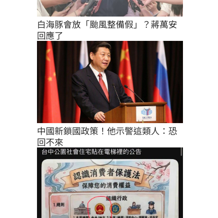
白海豚會放「颱風整備假」？蔣萬安
回應了
中國新鎖國政策！他示警這類人：恐
回不來