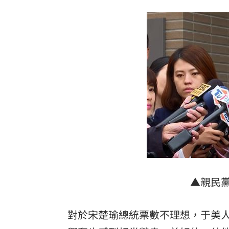
酷澎「爸氣父親節」國際官方品牌齊聚
▲親民
對於宋楚瑜總統票數不理想，于美