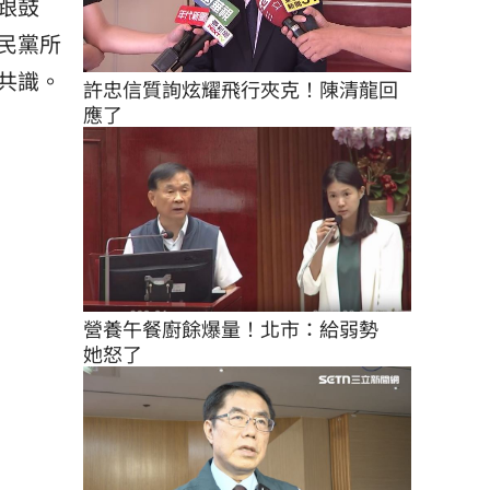
跟鼓
民黨所
共識。
許忠信質詢炫耀飛行夾克！陳清龍回
應了
營養午餐廚餘爆量！北市：給弱勢　
她怒了