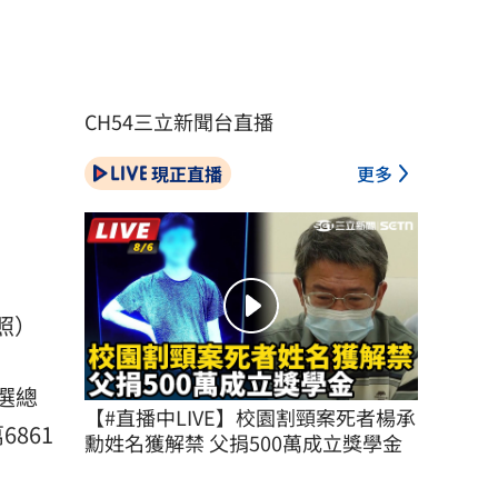
CH54三立新聞台直播
現正直播
更多
照）
選總
【#直播中LIVE】校園割頸案死者楊承
6861
勳姓名獲解禁 父捐500萬成立獎學金