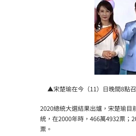
豪宅價格鬆動！台北之星跌破200萬元
1
Elly突辣洩性感裸背 釣出親媽小S說話
公墓旁透天厝突竄火 女性長者倒臥2樓
台灣彩券開獎直播中
20:31
LIVE三立+24小時直播
15:27
三立iNEWS新聞台線上直播
18:00
▲宋楚瑜在今（11）日晚間8點
市場到酒場料理！可果美蕃茄醬創無限
父親節送會拉筋的按摩椅 爸爸「筋歡喜
2020總統大選結果出爐，宋楚瑜目前
統，在2000年時，466萬4932票；2
油品食安事件引關注 挑選保健食品要注
票。
罕病博士彭士齊 輪椅上的生命覺醒！
11