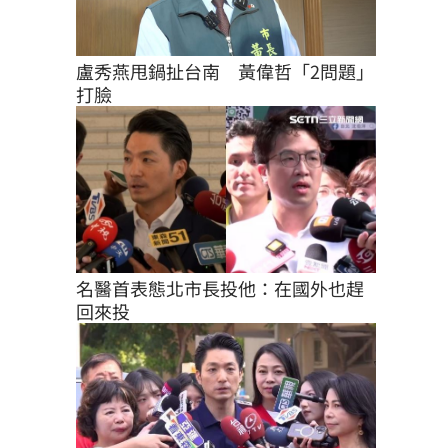
盧秀燕甩鍋扯台南　黃偉哲「2問題」
打臉
名醫首表態北市長投他：在國外也趕
回來投