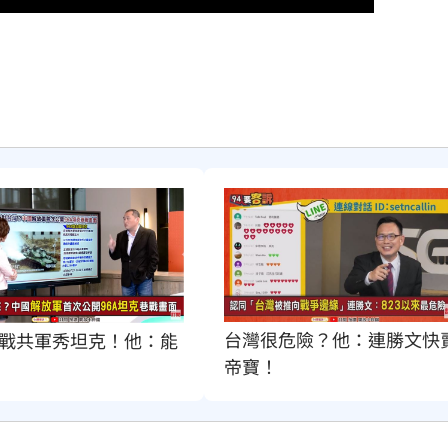
台灣很危險？他：連勝文快
戰共軍秀坦克！他：能
帝寶！