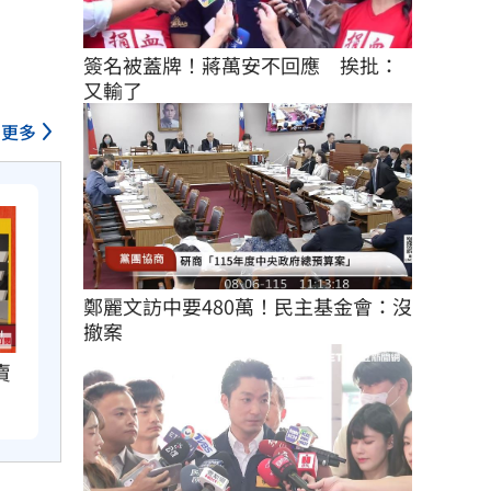
簽名被蓋牌！蔣萬安不回應　挨批：
又輸了
更多
鄭麗文訪中要480萬！民主基金會：沒
撤案
賣