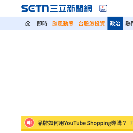
即時
颱風動態
台股怎投資
政治
熱
美女律師狠詐10億佣金 郭台銘：沒找
屏東男靠「一絕活」半年爽領政府百萬
雲林縣長身邊有共諜！前秘書洩行程給
知名男星下班路寵粉遭檢舉 慘被公安
永慶涉洩漏個資3人交保 總部解除加盟
iPhone 17 Pro空機下殺 三星S26+降
品牌如何用YouTube Shopping導購？
1