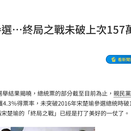
物
17:00
收兆
16:58
選…終局之戰未破上次157
士
16:56
粉絲
16:56
飛彈
16:54
看新聞
試車
16:53
摺」
16:53
選舉結果揭曉，總統票的部分截至目前為止，
親民黨
送醫
16:51
僅獲4.3％得票率，未突破2016年宋楚瑜參選總統時破1
便利
16:51
稱宋楚瑜的「終局之戰」已經是打了美好的一仗了。
回應
16:49