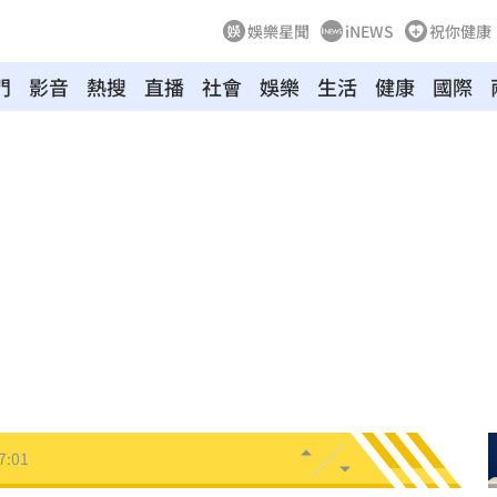
娛樂星聞
iNEWS
祝你健康
門
影音
熱搜
直播
社會
娛樂
生活
健康
國際
仲介
17:08
獎金
17:07
中共
17:06
約談
17:05
！
17:03
近8千
17:01
7:01