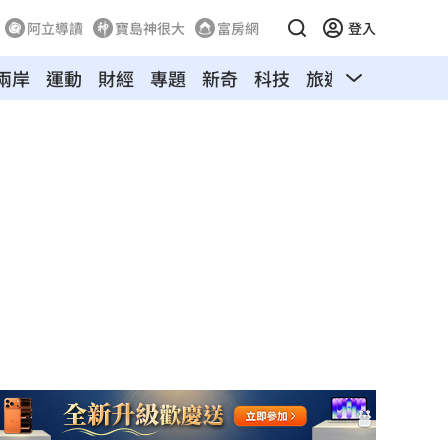
阿立導讀
寶島神很大
富房網
登入
兩岸
運動
財經
專題
新奇
科技
旅遊
汽車
寵物