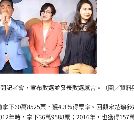
6:48
了
16:47
亡
16:47
召開記者會，宣布敗選並發表敗選感言。（圖／資料
可能
12:00
」
18:00
拿下60萬8525票，獲4.3％得票率。回顧宋楚瑜參
012年時，拿下36萬9588票；2016年，也獲得157萬
意
13:00
:00