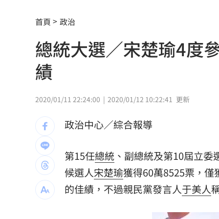
上海抽驗嫁接睫毛膠水 逾8成含致癌敏
首頁
政治
鴻海最強單月營收 兆元企業挑戰月營
總統大選／宋楚瑜4度參
中國祭出入境新規 陸委會示警兩類人
績
指追星沒邊界！西村力挨批：獨厚國外
南韓軍方：北韓朝「日本海」發射彈道
2020/01/11 22:24:00
2020/01/12 10:22:41
更新
獨／全台最大鍍膜店保養 遭重踩拉轉
政治中心／綜合報導
PO柯文哲慶生照！陳佩琪曝「開了新存
第15任
總統
、副總統及第10屆立委
全網最醜邊牧被帶走了！狗爸媽焦慮到
候選人
宋楚瑜
獲得60萬8525票，
金門縣民卡全面數位化！悠遊付綁定享
的佳績，不過親民黨發言人
于美人
傳離婚檢場、女兒非親生 李翊君露面