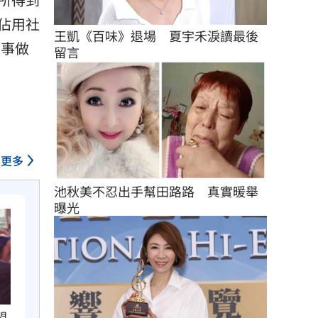
佔用社
王凱《百味》退場　夏宇禾淚讀最後
的事做
留言
更多
池秋美不忍出手幫田路路　真實暖舉
曝光
閃