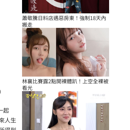
蕭敬騰日料店遇惡房東！強制18天內
搬走
林襄比賽露2點開裸體趴！上空全裸被
看光
）
一起
來人生
所得到