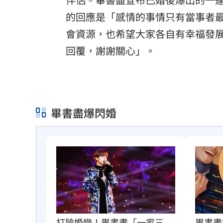
的回應是「感情的事情只有當事者
會資源，也希望大家各自有幸福發展
回覆，謝謝關心」。
畢書盡爆閃婚
打臉婚變！畢書盡「一家三
畢書盡