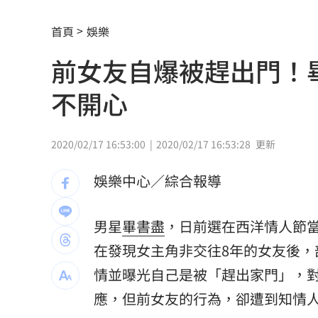
到了機場才知出不去！中國爆鎖國新法
首頁
娛樂
7年前遭譏傻逼！他逆襲超車中國前首富
前女友自爆被趕出門！
女兒一句話 兩老退休生活全變調
03:05
不開心
記憶體產能全被大廠包下 驚人漲價潮
北美訂單補爆 聯發科小金雞EPS至27.1
2020/02/17 16:53:00
2020/02/17 16:53:28
更新
AI和你讀的不同！實測《時代》驚揭1真
娛樂中心／綜合報導
這大廠三支柱到位 全年EPS上看5.68元
男星
畢書盡
，日前選在西洋情人節
慈濟買BNT被詐10億！藍昔嗆擋疫苗網
在發現女主角非交往8年的女友後，
它躋身美禁令受惠者 上半年EPS衝2.5
情並曝光自己是被「趕出家門」，
應，但前女友的行為，卻遭到知情
高溫重創雞蛋產量 最快要等到9月才回