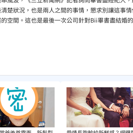
最清楚狀況，也是兩人之間的事情，懇求別讓這事情
的空間。這也是最後一次公司針對Bii畢書盡結婚
愛情長跑輸給新鮮感？網曝
當爸後首露面　新髮型