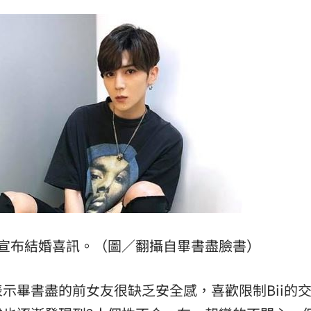
年
01:20
發展
01:13
2歲
01:10
光
01:05
15
書宣布結婚喜訊。（圖／翻攝自畢書盡臉書）
示畢書盡的前女友很缺乏安全感，喜歡限制Bii的