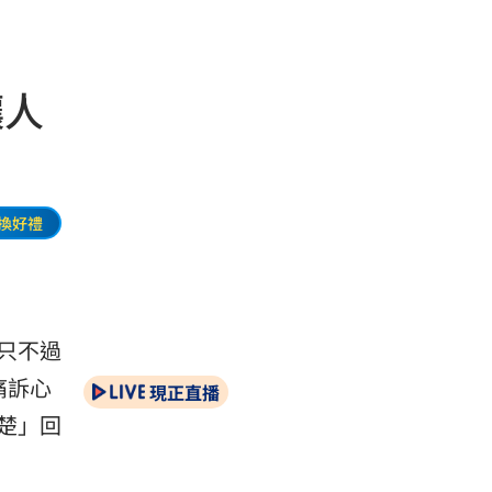
讓人
換好禮
只不過
痛訴心
現正直播
楚」回