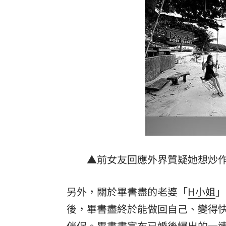
▲前女友回應外界質疑她想炒作
另外，關於畢書盡的老婆「
H小姐
」
後，畢書盡終於能做回自己、變得
伴侶。畢書盡宣布已婚後爆出的一