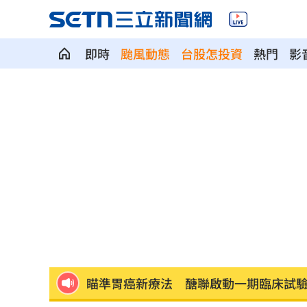
即時
颱風動態
台股怎投資
熱門
影
慶祝退休返家途中 她埋下未爆彈
05:02
智財局進駐文博會！連辦7天免費諮詢
05
ETF爆208億逃命潮！ 溫建勳揭買盤
04:2
記憶體加金融雙王牌 這檔瞄準韓股長
台中社宅驚見中國國徽！網全炸鍋
04:09
瞄準胃癌新療法 醣聯啟動一期臨床試