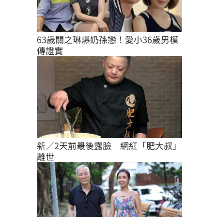
63歲關之琳爆奶孫戀！愛小36歲男模
傳證實
新／2天前最後露臉　網紅「肥大叔」
離世