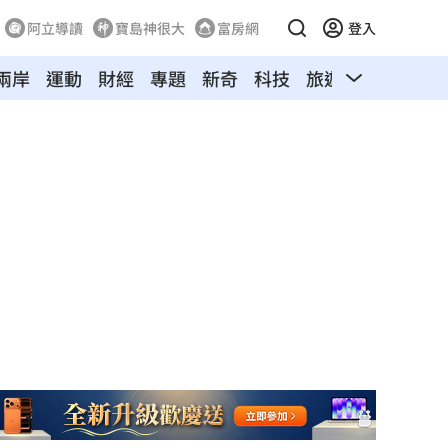
阿立導讀
寶島神很大
富房網
登入
兩岸
運動
財經
專題
新奇
科技
旅遊
汽車
寵物