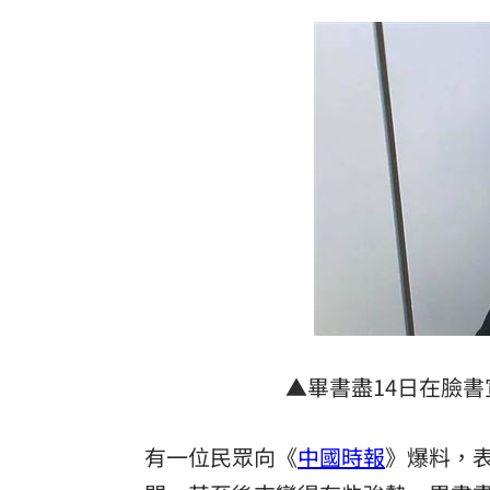
7月營收寫同期次高 聯寶訂單看到2027
台股收復44000點大關 2關鍵看AI產業
他見搶案挺身相救遭圍毆亡！嫌犯最小1
扣款人數狂增4成 國泰小龍基金布局曝
台灣彩券開獎直播中
20:31
LIVE三立+24小時直播
15:27
三立iNEWS新聞台線上直播
18:00
理想混蛋號召粉絲跨海追星吃美食！
18:
▲畢書盡14日在臉
有一位民眾向《
中國時報
》爆料，表