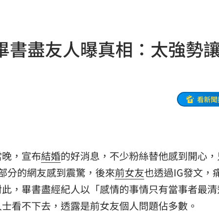
03:57
03:10
畢書盡友人曝真相：太強勢
來襲
03:04
2元
02:30
看新聞
相
02:10
02:00
當晚，宣布
結婚
的好消息，不少粉絲替他感到開心，
朝聖
01:35
部分的網友感到震驚，後來
前女友
也透過IG發文，
8元
01:30
對此，畢書盡經紀人以「感情的事情只有當事者最清
人士看不下去，透露是前女友個人問題佔多數。
穩
01:26