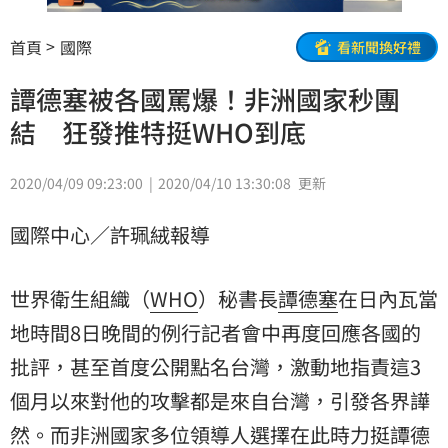
首頁
國際
看新聞換好禮
譚德塞被各國罵爆！非洲國家秒團
結 狂發推特挺WHO到底
2020/04/09 09:23:00
2020/04/10 13:30:08
更新
國際中心／許珮絨報導
世界衛生組織（
WHO
）秘書長
譚德塞
在日內瓦當
地時間8日晚間的例行記者會中再度回應各國的
批評，甚至首度公開點名台灣，激動地指責這3
個月以來對他的攻擊都是來自台灣，引發各界譁
然。而
非洲
國家多位領導人選擇在此時力挺譚德