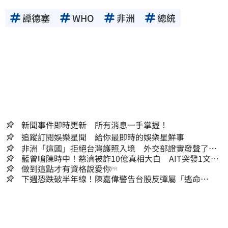
譚德塞
WHO
非洲
總統
新聞事件即時更新 所有消息一手掌握！
追蹤訂閱娛樂星聞 給你最即時的娛樂星鮮事
非洲「這國」拒絕台灣護照入境 外交部證實發聲了：
持續交涉聯繫
藍曾嗆陳時中！慈濟被詐10億真相大白 AIT突發1文酸
爆…他笑：真的很會
做到這點才有資格說愛你
PR
下週恐跌破半年線！陳嘉偉警告台股反彈屬「逃命
波」：空頭大屠殺剛開始