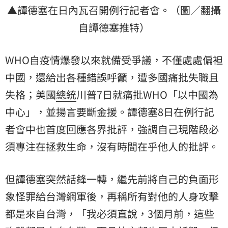
▲譚德塞在日內瓦召開例行記者會。（圖／翻攝
自譚德塞推特）
WHO自疫情爆發以來就備受爭議，不僅處處偏袒
中國，還給出各種錯誤呼籲，遭多國痛批失職且
失格；美國
總統
川普7日就痛批WHO「以中國為
中心」，並揚言要斷金援。譚德塞8日在例行記
者會中也首度回應各界批評，強調自己現階段必
須專注在拯救生命，沒有時間在乎他人的批評。
但譚德塞突然話鋒一轉，繼先前將自己的負面形
象怪罪給台灣網軍後，再稱所有對他的人身攻擊
都是來自台灣，「我必須直說，3個月前，這些