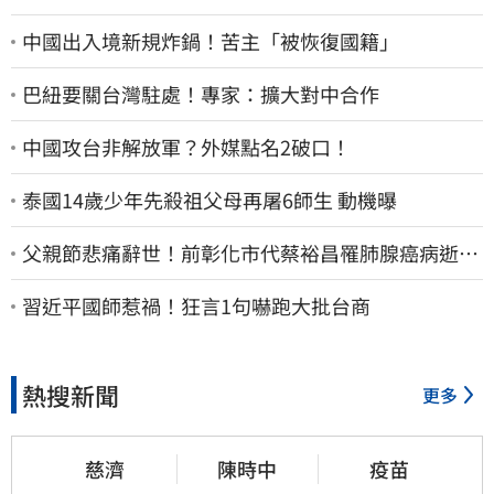
中國出入境新規炸鍋！苦主「被恢復國籍」
巴紐要關台灣駐處！專家：擴大對中合作
中國攻台非解放軍？外媒點名2破口！
泰國14歲少年先殺祖父母再屠6師生 動機曝
父親節悲痛辭世！前彰化市代蔡裕昌罹肺腺癌病逝
享壽71歲
習近平國師惹禍！狂言1句嚇跑大批台商
熱搜新聞
更多
慈濟
陳時中
疫苗