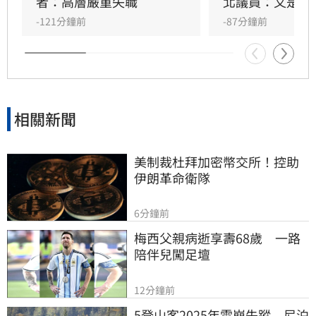
苗確實不足，根本是兩碼事，批評綠營偷換概念
者：高層嚴重失職
北議員：又是中
洗記憶的手法太過粗糙。更有大批網友回顧郭台
-121分鐘前
-87分鐘前
銘2023年「大小姐說不要買」的貼文，認為內容
較符合當初疫苗採購受政治因素卡關或延遲的時
間線 。
相關新聞
美制裁杜拜加密幣交所！控助
伊朗革命衛隊
6分鐘前
梅西父親病逝享壽68歲　一路
陪伴兒闖足壇
12分鐘前
5登山客2025年雪崩失蹤　尼泊