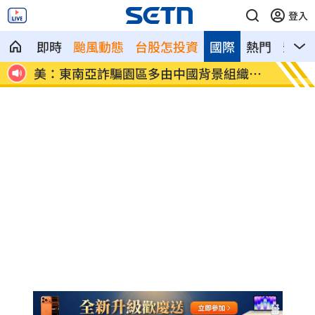
登入
即時
颱風動態
台股怎投資
國際
熱門
影音
織主
拆監獄家書見「叫別人老婆」人妻氣炸
ETF