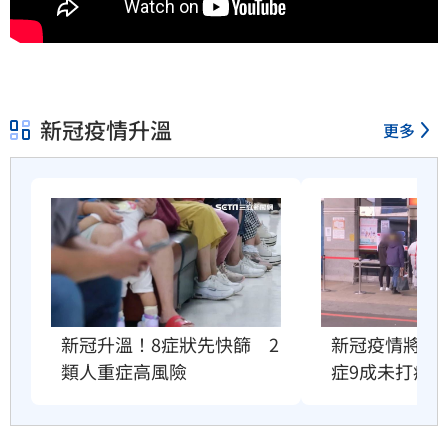
新冠疫情升溫
更多
新冠升溫！8症狀先快篩　2
新冠疫情將衝
類人重症高風險
症9成未打疫