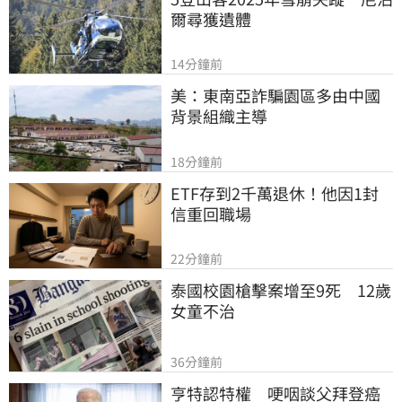
爾尋獲遺體
14分鐘前
美：東南亞詐騙園區多由中國
背景組織主導
18分鐘前
ETF存到2千萬退休！他因1封
信重回職場
22分鐘前
泰國校園槍擊案增至9死　12歲
女童不治
36分鐘前
亨特認特權　哽咽談父拜登癌