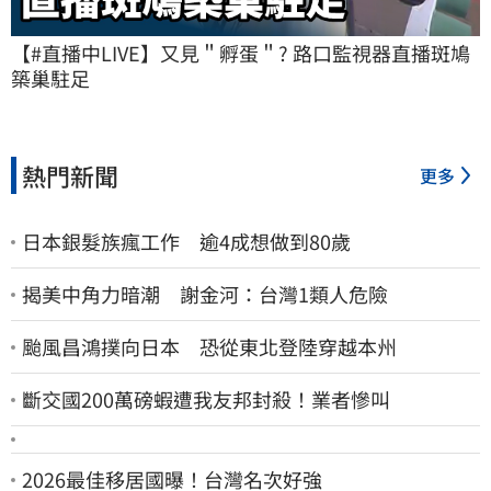
【#直播中LIVE】又見＂孵蛋＂? 路口監視器直播斑鳩
築巢駐足
熱門新聞
更多
日本銀髮族瘋工作 逾4成想做到80歲
揭美中角力暗潮 謝金河：台灣1類人危險
颱風昌鴻撲向日本 恐從東北登陸穿越本州
斷交國200萬磅蝦遭我友邦封殺！業者慘叫
2026最佳移居國曝！台灣名次好強