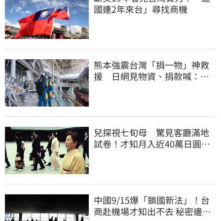
國連2年來台」尋找商機
熊本強震台灣「捐一物」神救
援 日網見物資、捐款喊：給
台灣統治算了
兒探視七旬母 驚見客廳滿地
試卷！才知月入近40萬日圓
真相竟如此感人
中國9/15爆「鎖國新法」！台
商赴機場才知出不去 秘密邊控