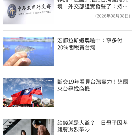
境 外交部證實發聲了：持續
交涉聯繫
(2026年08月08日)
宏都拉斯蝦農嗆中：寧多付
20%關稅賣台灣
斷交19年看見台灣實力！這國
來台尋找商機
給錢就是大爺？　日母子因孝
親費激烈爭吵