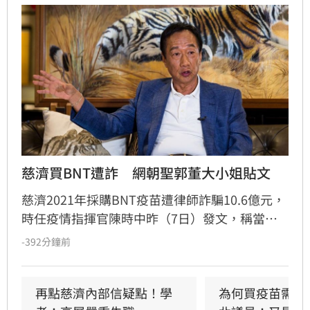
慈濟買BNT遭詐　網朝聖郭董大小姐貼文
慈濟2021年採購BNT疫苗遭律師詐騙10.6億元，
時任疫情指揮官陳時中昨（7日）發文，稱當年
早就苦口婆心要提防掮客，卻遭在野攻擊抹黑；
-392分鐘前
隨後綠營群起跟進，將慈濟受騙歸咎在野，強調
政府從未阻擋民間採購疫苗。然而另一派意見認
為，慈濟固然被當盤子詐騙，但和疫情爆發後疫
再點慈濟內部信疑點！學
為何買疫苗需要