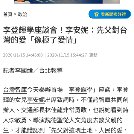
首頁
政治
看新聞換好禮
李登輝學座談會！李安妮：先父對台
灣的愛「像極了愛情」
2020/11/15 14:46:00
2020/11/15 15:44:27
更新
記者李國綸／台北報導
台灣智庫
今天舉辦首場「
李登輝
學」座談，李登
輝的女兒
李安妮
出席致詞時，不僅誇智庫共同創
辦人、交通部長
林佳龍
非常勇敢，也說她看到詩
人李敏勇、導演魏德聖從人文角度去談父親的一
生，才能體認到「先父對這塊土地、人民的愛，