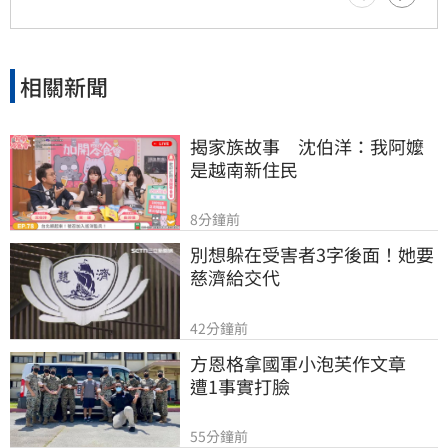
相關新聞
揭家族故事　沈伯洋：我阿嬤
是越南新住民
8分鐘前
別想躲在受害者3字後面！她要
慈濟給交代
42分鐘前
方恩格拿國軍小泡芙作文章　
遭1事實打臉
55分鐘前