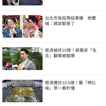
台北市長投票結果曝　她驚
喊：蔣該緊張了
慈濟被詐10億！蔣萬安「名
言」翻車被酸爆
慈濟遭詐10.6億！醫「神比
喻」眾一看秒懂