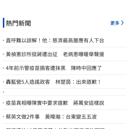
熱門新聞
更多
直呼難以諒解！他：慈濟最高層應有人下台
黃禎憲診所挺蔣遭出征 老病患曝暖舉聲援
4年前示警疫苗掮客遭抹黑 陳時中回應了
轟藍營5人造謠政客 林楚茵：出來道歉！
疫苗真相曝陳實中要求道歉 蔣萬安這樣說
蔡英文做2件事 黃暐瀚：台東變五五波