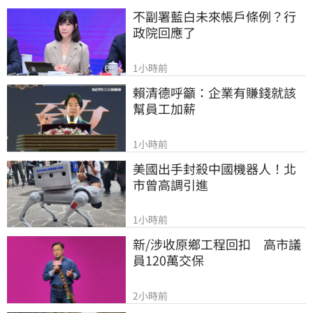
不副署藍白未來帳戶條例？行
政院回應了
1小時前
賴清德呼籲：企業有賺錢就該
幫員工加薪
1小時前
美國出手封殺中國機器人！北
市曾高調引進
1小時前
新/涉收原鄉工程回扣　高市議
員120萬交保
2小時前