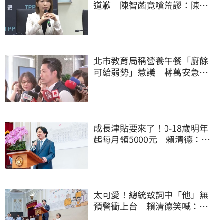
道歉 陳智菡竟嗆荒謬：陳時
中還想洗記憶
北市教育局稱營養午餐「廚餘
可給弱勢」惹議 蔣萬安急
喊：不會這樣做
成長津貼要來了！0-18歲明年
起每月領5000元 賴清德：此
時不生更待何時
太可愛！總統致詞中「他」無
預警衝上台 賴清德笑喊：卸
任再交棒給你