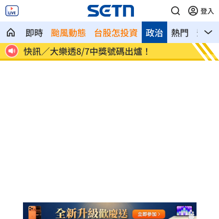
登入
即時
颱風動態
台股怎投資
政治
熱門
影音
怒火
快訊／大樂透8/7中獎號碼出爐！
老翁「
酸