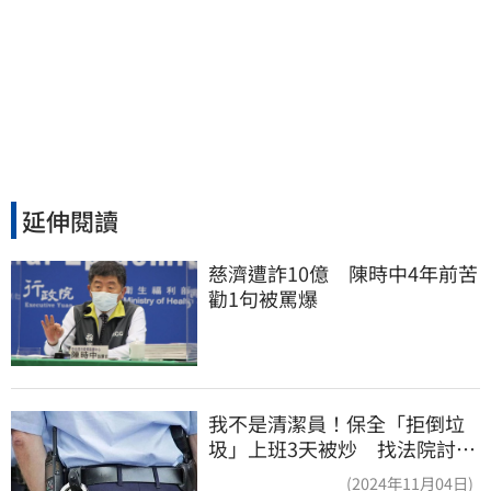
延伸閱讀
慈濟遭詐10億　陳時中4年前苦
勸1句被罵爆
我不是清潔員！保全「拒倒垃
圾」上班3天被炒 找法院討公
道結果出爐
(2024年11月04日)