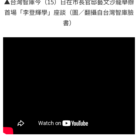
▲台灣智庫今（15）日在市長官邸藝文沙龍舉辦
首場「李登輝學」座談（圖／翻攝自台灣智庫臉
書）