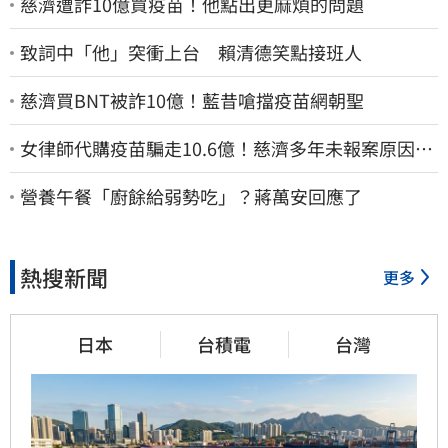
慈濟遭詐10億買疫苗！他點出更麻煩的問題
致詞中「他」突衝上台 賴清德笑點接班人
慈濟買BNT被詐10億！藍昔嗆擋疫苗網朝聖
女律師代購疫苗騙走10.6億！慈濟多年未報案原因
曝：檢警上門才知被騙
營養午餐「廚餘給弱勢吃」？蔣萬安回應了
熱搜新聞
更多
日本
台積電
台灣