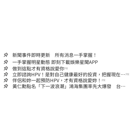
新聞事件即時更新 所有消息一手掌握！
一手掌握明星動態 即刻下載娛樂星聞APP
做到這點才有資格說愛你
PR
立即諮詢HPV！是對自己健康最好的投資，把握現在不
PR
嫌晚！
伴侶和妳一起預防HPV，才有資格說愛妳！
PR
黃仁勳點名「下一波浪潮」鴻海集團率先大爆發 台股
這族群全面噴出