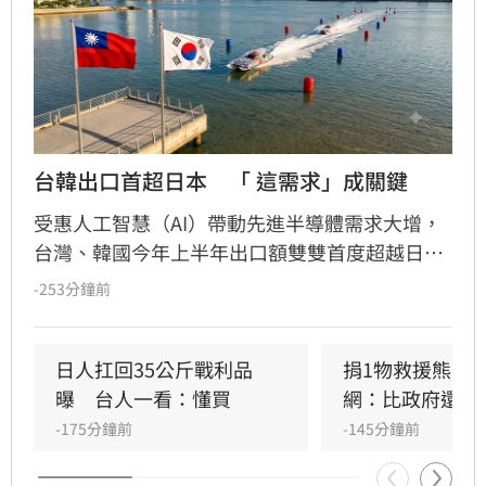
台韓出口首超日本　「 這需求」成關鍵
受惠人工智慧（AI）帶動先進半導體需求大增，
台灣、韓國今年上半年出口額雙雙首度超越日
本。相較之下，日本的優勢主要侷限於半導體相
-253分鐘前
關材料及製造設備，因此從這波需求中獲得的效
益出現明顯差距。
日人扛回35公斤戰利品
捐1物救援熊本
曝　台人一看：懂買
網：比政府還有
-175分鐘前
-145分鐘前