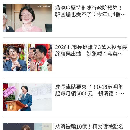
翁曉玲堅持刪凍行政院預算！
韓國瑜也受不了：今年剩4個月
你思考一下
2026北市長挺誰？3萬人投票最
終結果出爐 她驚喊：蔣萬安
真該緊張了
成長津貼要來了！0-18歲明年
起每月領5000元 賴清德：此
時不生更待何時
慈濟被騙10億！柯文哲被點名