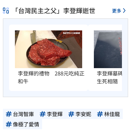
「台灣民主之父」李登輝逝世
更多
李登輝墓碑刻
李登輝的禮物　288元吃純正
生死相隨
和牛
台灣智庫
李登輝
李安妮
林佳龍
像極了愛情