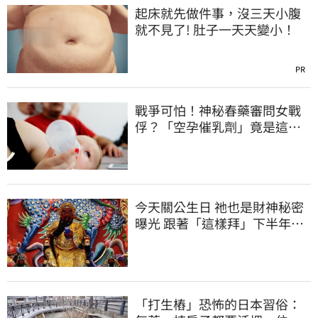
起床就先做件事，沒三天小腹
就不見了! 肚子一天天變小！
PR
戰爭可怕！神秘春藥審問女戰
俘？「空孕催乳劑」竟是這作
用
今天關公生日 祂也是財神秘密
曝光 跟著「這樣拜」下半年大
賺金山
「打生樁」恐怖的日本習俗：