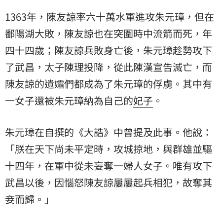
1363年，陳友諒率六十萬水軍進攻朱元璋，但在
鄱陽湖大敗，陳友諒也在突圍時中流箭而死，年
四十四歲；陳友諒兵敗身亡後，朱元璋趁勢攻下
了武昌，太子陳理投降，從此陳漢宣告滅亡，而
陳友諒的遺孀們都成為了朱元璋的俘虜。其中有
一女子還被朱元璋納為自己的
妃子
。
朱元璋在自撰的《大誥》中曾提及此事。他說：
「朕在天下尚未平定時，攻城掠地，與群雄並驅
十四年，在軍中從未妄奪一婦人女子。唯有攻下
武昌以後，因惱怒陳友諒屢屢起兵相犯，故奪其
妾而歸。」