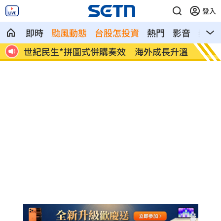
登入
即時
颱風動態
台股怎投資
熱門
影音
熱搜
給中
世紀民生*拼圖式併購奏效 海外成長升溫
白海豚