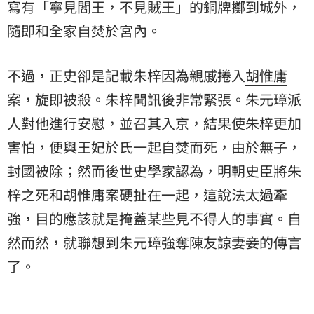
寫有「寧見閻王，不見賊王」的銅牌擲到城外，
隨即和全家自焚於宮內。
不過，正史卻是記載朱梓因為親戚捲入
胡惟庸
案，旋即被殺。朱梓聞訊後非常緊張。朱元璋派
人對他進行安慰，並召其入京，結果使朱梓更加
害怕，便與王妃於氏一起自焚而死，由於無子，
封國被除；然而後世史學家認為，明朝史臣將朱
梓之死和胡惟庸案硬扯在一起，這說法太過牽
強，目的應該就是掩蓋某些見不得人的事實。自
然而然，就聯想到朱元璋強奪陳友諒妻妾的傳言
了。