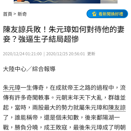
首頁
新奇
看新聞換好禮
陳友諒兵敗！朱元璋如何對待他的妻
妾？強逼生子結局超慘
2020/12/24 01:21:00
2020/12/25 20:56:01
更新
大陸中心／綜合報導
朱元璋
一生傳奇，在成就帝王之路的過程中，流
傳有許多奇聞軼事。元朝末年天下大亂，群雄並
起，當時，兩股最大的勢力就屬朱元璋和
陳友諒
了，誰能稱帝，還是個未知數，後來鄱陽湖一
戰，勝負分曉，成王敗寇，最後朱元璋成了明朝