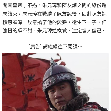
開國皇帝；不過，朱元璋和陳友諒之間的緣份還
未結束，朱元璋在戰勝了陳友諒後，因對陳友諒
積怨頗深，故意搶了他的愛妾，還生下一子，但
強扭的瓜不甜，朱元璋這樣做，注定傷人傷己。
[廣告] 請繼續往下閱讀…