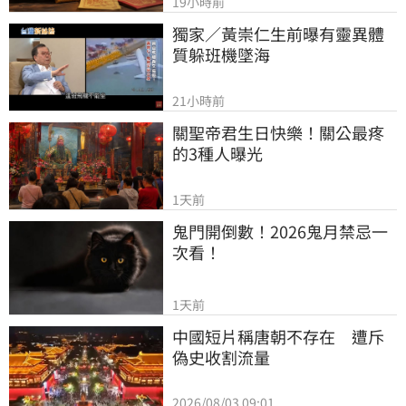
19小時前
獨家／黃崇仁生前曝有靈異體
質躲班機墜海
21小時前
關聖帝君生日快樂！關公最疼
的3種人曝光
1天前
鬼門開倒數！2026鬼月禁忌一
次看！
1天前
中國短片稱唐朝不存在　遭斥
偽史收割流量
2026/08/03 09:01