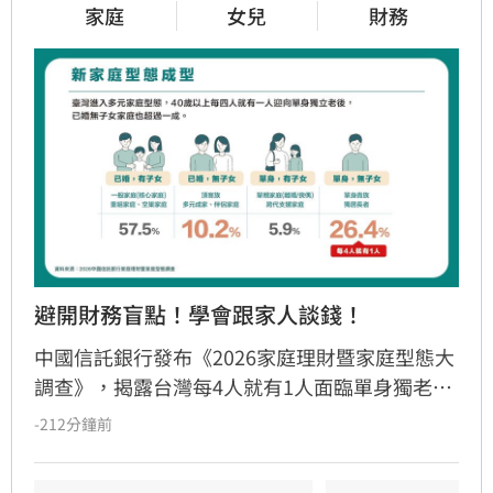
家庭
女兒
財務
避開財務盲點！學會跟家人談錢！
中國信託銀行發布《2026家庭理財暨家庭型態大
調查》，揭露台灣每4人就有1人面臨單身獨老。
儘管逾七成國人準備退休金，卻因缺乏長照規劃
-212分鐘前
與傳承知識，陷入行動僵局。調查發現「單身無
子女」族群理財封閉，多數擔憂失智失能卻未安