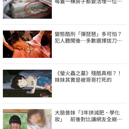
每蓋一棟房子都要活埋一位少
女
變態酷刑「彈琵琶」多可怕？
犯人聽聞後⋯多數選擇拔刀自
裁
《螢火蟲之墓》殘酷真相？！
妹妹其實是被哥哥打死的
大臉普妹「3年拼減肥、學化
妝」 前後對比讓網友全崩
潰！