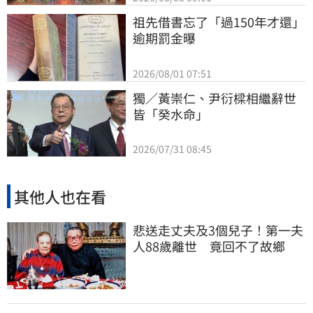
祖先借書忘了「過150年才還」
逾期罰金曝
2026/08/01 07:51
獨／黃崇仁、尹衍樑相繼辭世
皆「癸水命」
2026/07/31 08:45
其他人也在看
悲送走丈夫及3個兒子！第一夫
人88歲離世 竟回不了故鄉