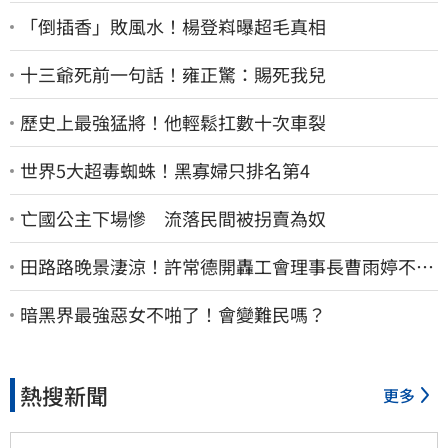
「倒插香」敗風水！楊登嵙曝超毛真相
十三爺死前一句話！雍正驚：賜死我兒
歷史上最強猛將！他輕鬆扛數十次車裂
世界5大超毒蜘蛛！黑寡婦只排名第4
亡國公主下場慘 流落民間被拐賣為奴
田路路晚景淒涼！許常德開轟工會理事長曹雨婷不忍
了：別只包紅包慰問
暗黑界最強惡女不啪了！會變難民嗎？
熱搜新聞
更多