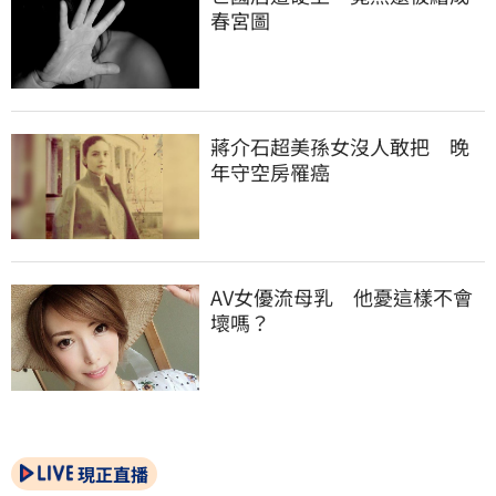
春宮圖
蔣介石超美孫女沒人敢把　晚
年守空房罹癌
AV女優流母乳　他憂這樣不會
壞嗎？
現正直播