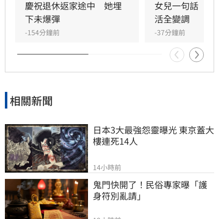
排財務代理；「已婚有子女」者則出現「重子
慶祝退休返家途中　她埋
女兒一句話　兩
女、輕老本」失衡現象。專家提出「TALK」理財
下未爆彈
活全變調
心法，建議民眾透過目標盤點、專款配置、明確
-154分鐘前
-37分鐘前
傳承及安養信託等機制，及早建立樂齡財富防禦
網，避免資產傳承糾紛，確保晚年財務自主與安
全，打造穩健的退休生活藍圖。
相關新聞
日本3大最強怨靈曝光 東京蓋大
樓連死14人
14小時前
鬼門快開了！民俗專家曝「護
身符別亂請」