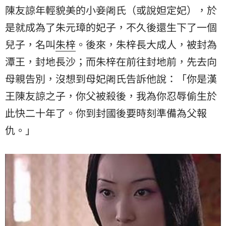
陳友諒年輕貌美的小妾阇氏（或說妲定妃），於
是就成為了朱元璋的妃子，不久後還生下了一個
兒子，名叫
朱梓
。後來，朱梓長大成人，被封為
潭王，封地長沙；而朱梓在前往封地前，先去向
母親告別，沒想到母妃阇氏告訴他說：「你是漢
王陳友諒之子，你父被殺後，我為你忍辱偷生於
此快二十年了。你到封國後要時刻準備為父報
仇。」