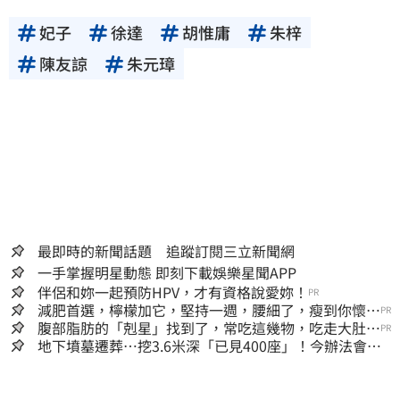
妃子
徐達
胡惟庸
朱梓
陳友諒
朱元璋
最即時的新聞話題 追蹤訂閱三立新聞網
一手掌握明星動態 即刻下載娛樂星聞APP
伴侶和妳一起預防HPV，才有資格說愛妳！
PR
減肥首選，檸檬加它，堅持一週，腰細了，瘦到你懷疑
PR
人生
腹部脂肪的「剋星」找到了，常吃這幾物，吃走大肚
PR
囊，瘦出小蠻腰
地下墳墓遷葬…挖3.6米深「已見400座」！今辦法會安
撫祖先