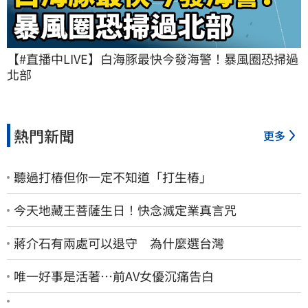
【#直播中LIVE】白海豚最快今發海警！暴風圈恐掃過
北部
熱門新聞
更多
聽過打樁但你一定不知道「打生樁」
今天地藏王菩薩生日！快念滅定業真言咒
蔣介石有兩處可以退守 為什麼選台灣
唯一好事是活著…前AV女優沉痛告白