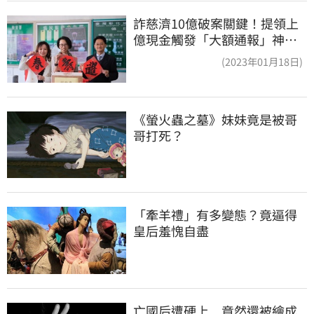
詐慈濟10億破案關鍵！提領上
億現金觸發「大額通報」神鬼
律師遭擊落內幕
(2023年01月18日)
《螢火蟲之墓》妹妹竟是被哥
哥打死？
「牽羊禮」有多變態？竟逼得
皇后羞愧自盡
亡國后遭硬上　竟然還被繪成