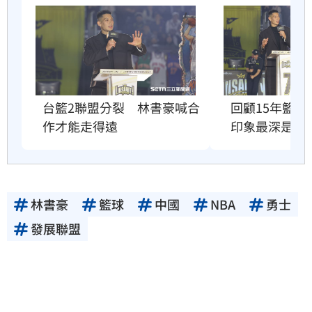
台籃2聯盟分裂　林書豪喊合
回顧15年籃
作才能走得遠
印象最深是這
林書豪
籃球
中國
NBA
勇士
發展聯盟