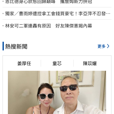
恩比德身心狀態回歸巔峰 攜詹姆斯力拚冠
獨家／曹雨婷遭控拿工會錢買豪宅！李亞萍不忍發
聲：余天管工會都貼錢
林安可二軍連轟有原因 好友陳傑憲揭內幕
熱搜新聞
更多
姜厚任
童芯
陳苡孋