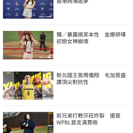
香港跨海追夢
獨／暴露搞笑本性　金娜妍嘆
初戀女神崩壞
新北國王簽周儀翔　毛加恩盛
讚頂尖對抗性
前兄弟打教莎菈炸裂　還是
WPBL首支滿貫砲