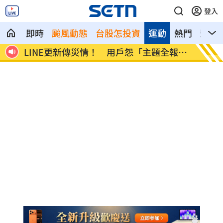
登入
即時
颱風動態
台股怎投資
運動
熱門
影音
市傳
LINE更新傳災情！ 用戶怨「主題全報
美國出
廢」
進