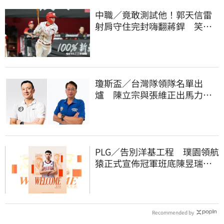
中職／竟敢測試他！郭天信雷
射肩守住完封嗨翻蔣銲 笑談
和鋼龍爭三振王
瓊斯盃／台灣隊領隊名單出
爐 陳立宗與張維正出馬力挺
國家隊
PLG／告別洋基工程 璞園領航
猿正式宣佈冠軍班底陳昱瑞下
季重披戰袍
Recommended by