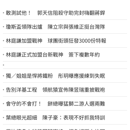
敢測試他！ 郭天信阻殺守助完封嗨翻蔣銲
瓊斯盃領隊出爐 陳立宗與張維正挺台灣隊
林庭謙加盟戰神 球團街頭狂發3000份特報
林庭謙正式加盟台新戰神 簽下複數年約
獨／姐姐是悍將鐵粉 彤玥曝應援練到失眠
告別洋基工程 領航猿宣佈陳昱瑞重披戰袍
會守的不會打！ 餅總曝猛獅二游人選兩難
葉總眼光超細 陳子豪：表現不好抓我特訓