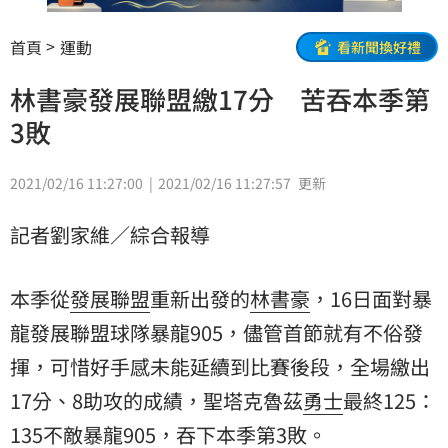
首頁
運動
看新聞換好禮
林書豪發展聯盟繳17分 苦吞本季第
3敗
2021/02/16 11:27:00
2021/02/16 11:27:57
更新
記者劉家維／綜合報導
本季從
發展聯盟
重新出發的
林書豪
，16日面對暴
龍發展聯盟球隊暴龍905，儘管首節就有不俗發
揮，可惜好手感未能延續到比賽後段，全場繳出
17分、8助攻的成績，聖塔克魯茲
勇士
最終125：
135不敵暴龍905，吞下本季第3敗。