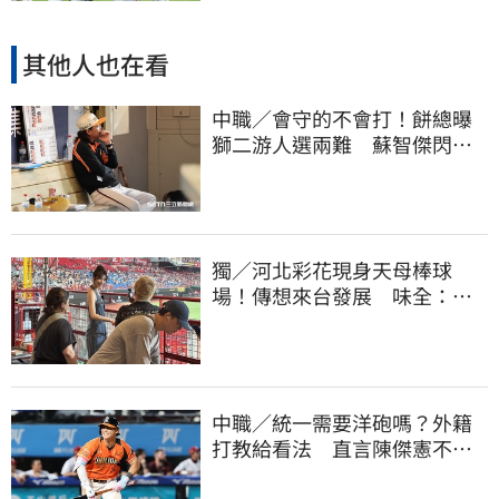
其他人也在看
中職／會守的不會打！餅總曝
獅二游人選兩難 蘇智傑閃到
腰最快下週歸隊
獨／河北彩花現身天母棒球
場！傳想來台發展 味全：歡
迎各界人士進場
中職／統一需要洋砲嗎？外籍
打教給看法 直言陳傑憲不能
天天4安扛全隊