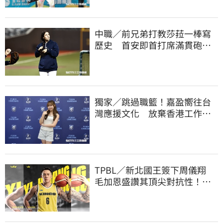
中職／前兄弟打教莎菈一棒寫
歷史 首安即首打席滿貫砲！
還是WPBL第一支
獨家／跳過職籃！嘉盈嚮往台
灣應援文化 放棄香港工作跨
海徵選mini追夢
TPBL／新北國王簽下周儀翔
毛加恩盛讚其頂尖對抗性！盼
助隊衝擊金盃