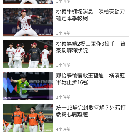
1小時前
桃猿牛棚壞消息　陳柏豪動刀
確定本季報銷
1小時前
桃猿連續2場二軍僅3投手　曾
豪駒解釋狀況
1小時前
鄭怡靜輸宿敵王藝迪　橫濱冠
軍戰止步16強
2小時前
統一13場完封敗何解？外籍打
教揭心魔難題
4小時前