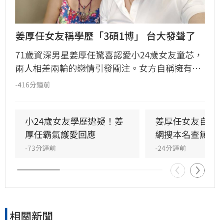
姜厚任女友稱學歷「3碩1博」 台大發聲了
71歲資深男星姜厚任驚喜認愛小24歲女友童芯，
兩人相差兩輪的戀情引發關注。女方自稱擁有台
大「3碩1博」的超狂學歷，並擔任電影公司CEO
-416分鐘前
與跨國研究員，背景相當顯赫。然而，有網友於
國家圖書館論文系統查詢後發現查無資料，隨即
引發學歷造假疑雲。對此，台灣大學校方回應表
小24歲女友學歷遭疑！姜
姜厚任女友自曝
示，個人學歷資訊涉及隱私，無法對外說明。面
厚任霸氣護愛回應
網搜本名查無此
對外界的質疑聲浪，姜厚任展現霸氣護愛態度，
-73分鐘前
-24分鐘前
呼籲外界不要把這段感情當成偵探片，強調自己
對女方背景有一定了解，懇請大眾給予兩人正常
的交往空間與尊重，不希望私生活受到外界過度
干擾。
相關新聞