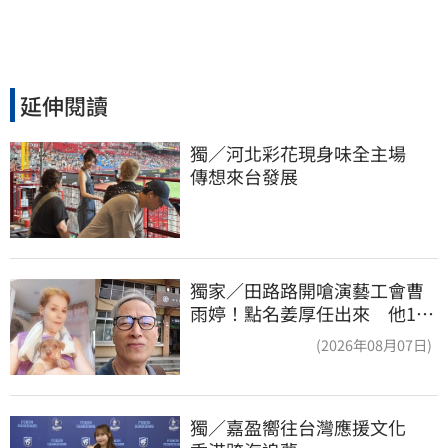
延伸閱讀
獨／河北彩花現身味全主場　
傳想來台發展
獨家／田路路開嗆演藝工會曹
雨婷！點名姜厚任出來 他16
字回應了
(2026年08月07日)
獨／嘉盈嚮往台灣應援文化　