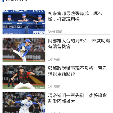
初來富邦最熟張育成　瑪帝
斯：打電玩用過
34分鐘前
阿部雄大合約到831　林威助曝
有續留機會
1小時前
郭郁政對獅表現不及格　葉君
璋說重話點評
1小時前
瑪帝斯明一軍先發　後藤證實
割愛阿部雄大