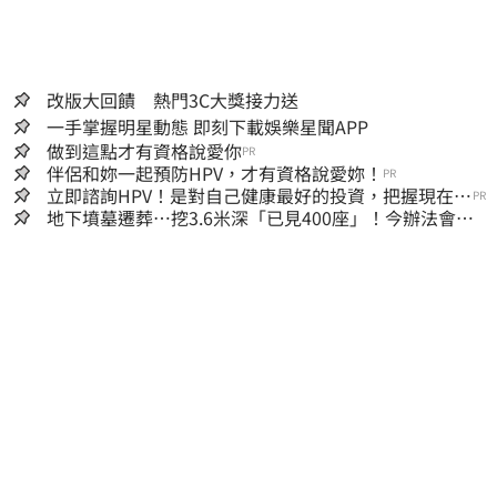
改版大回饋 熱門3C大獎接力送
一手掌握明星動態 即刻下載娛樂星聞APP
做到這點才有資格說愛你
PR
伴侶和妳一起預防HPV，才有資格說愛妳！
PR
立即諮詢HPV！是對自己健康最好的投資，把握現在不
PR
嫌晚！
地下墳墓遷葬…挖3.6米深「已見400座」！今辦法會安
撫祖先