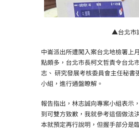
8國球員齊聚高雄 Formosa 7s掀足球
理想混蛋號召粉絲跨海追星吃美食！
18:
▲台北市
中崙派出所遭闖入案台北地檢署上
點頗多，台北市長柯文哲責令台北
志、 研究發展考核委員會主任秘書
小組，進行通盤瞭解。
報告指出，林志誠向專案小組表示
到可雙方致歉，我就參考這個做法決
本就預定再行說明，但握手部分是