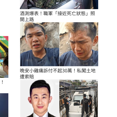
酒測爆表！職軍「接近死亡狀態」照
開上路
晚安小雞痛訴付不起30萬！私闖土地
遭索賠
座！