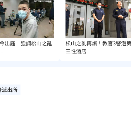
今出庭　強調松山之亂
松山之亂再爆！教官3警泡
！
三性酒店
崙派出所