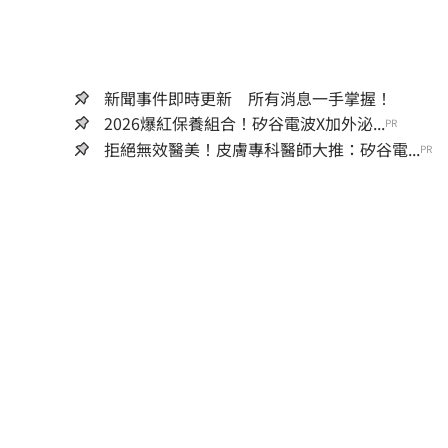
新聞事件即時更新 所有消息一手掌握！
2026爆紅保養組合！矽谷電波X加外泌...
PR
拒絕無效醫美！皮膚專科醫師大推：矽谷電...
PR