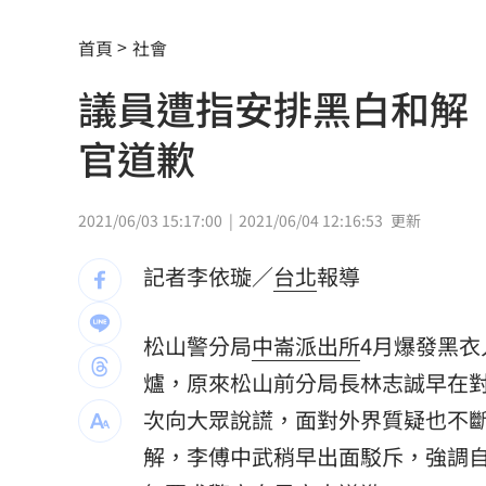
南電Q2財報公布後 目標價調升
00:00
首頁
社會
俄軍空襲烏克蘭首都基輔及周邊 4人喪
議員遭指安排黑白和解
費仔確定成自由球員 下一步動向引人
官道歉
米蘭達離婚奧蘭多布魯13年！罕談前夫
美制裁杜拜加密幣交所！控助伊朗革命
2021/06/03 15:17:00
2021/06/04 12:16:53
更新
美就業數據爆冷 這信號Fed升息警報降
記者李依璇／
台北
報導
梅西父親病逝享壽68歲 一路陪伴兒闖
松山警分局
中崙派出所
4月爆發黑
5登山客2025年雪崩失蹤 尼泊爾尋獲遺
爐，原來松山前分局長林志誠早在
喝錯傷身！營養師整理喝咖啡「7大守則
次向大眾說謊，面對外界質疑也不
解，李傅中武稍早出面駁斥，強調
美：東南亞詐騙園區多由中國背景組織