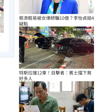
慈濟輕易被女律師騙10億？李怡貞拋4
疑點
第
特斯拉撞12車！目擊者：賓士擋下救
好多人