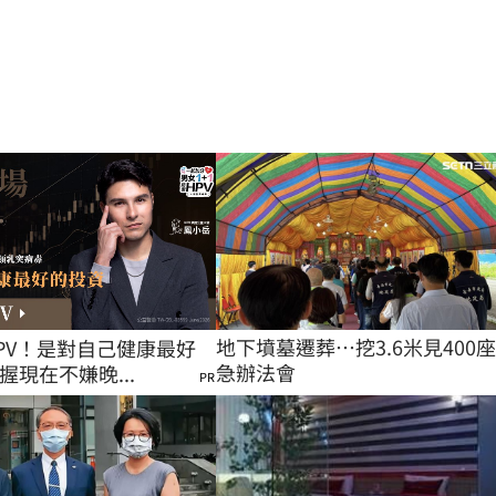
地下墳墓遷葬…挖3.6米見400
PV！是對自己健康最好
急辦法會
握現在不嫌晚...
PR