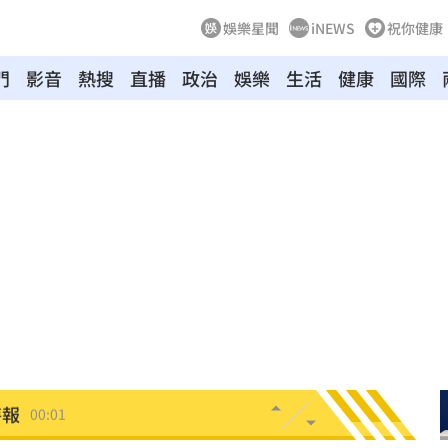
娛樂星聞
iNEWS
祝你健康
門
影音
熱搜
直播
政治
娛樂
生活
健康
國際
向
01:22
多日
01:08
造假
00:18
旺
00:15
台傭
00:12
特報
00:01