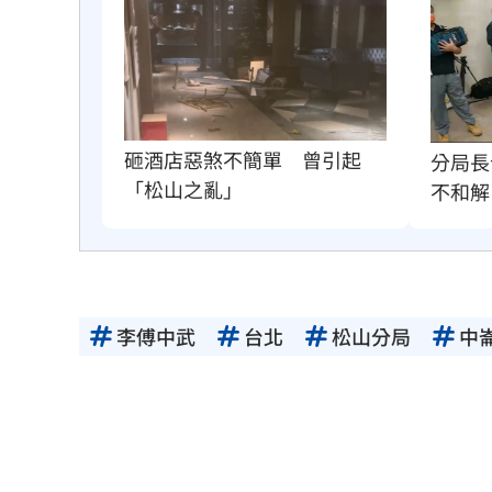
砸酒店惡煞不簡單　曾引起
分局長
「松山之亂」
不和解
李傅中武
台北
松山分局
中