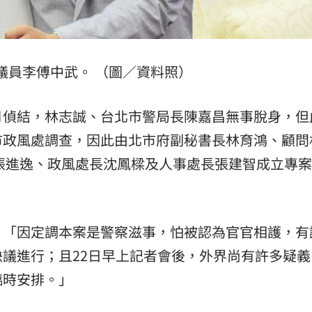
熱潮
10:00
15
議員李傅中武。 （圖／資料照）
月偵結，林志誠、台北市警局長陳嘉昌無事脫身，但
市政風處調查，因此由北市府副秘書長林育鴻、顧問
張進逸、政風處長沈鳳樑及人事處長張建智成立專
，「因定調本案是警察滋事，怕被認為官官相護，有
議進行；且22日早上記者會後，外界尚有許多疑義
臨時安排。」