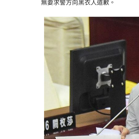
無要求警方向黑衣人道歉。
拆監獄家書見「叫別人老婆」人妻氣炸
ETF存到2千萬退休！他因1封信重回職場
社宅包租爆糾紛 房客控業者硬闖屋內
馬斯克蓋地球最大晶圓廠 專家揭3大隱
台灣彩券開獎直播中
20:31
LIVE三立+24小時直播
15:27
三立iNEWS新聞台線上直播
18:00
商場戰國來臨 台中「頂奢大道」逐漸
台彩父親節推新刮刮樂千萬頭獎超「爸
「拍片人的多重宇宙」職涯論壇9/12登