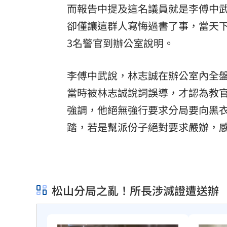
而報告中提及這名議員就是李傅中武
卻僅讓這群人寫悔過書了事，當天
3名警官到辦公室說明。
李傅中武說，林志誠在辦公室內全
當時被林志誠說詞誤導，才認為教
強調，他絕無強行要求分局要向黑衣
踏，若是幫派份子絕對要求嚴辦，
松山分局之亂！所長涉滅證遭送辦