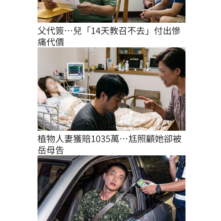
父代簽…兒「14天教召不去」付出慘
痛代價
植物人妻獲賠1035萬…尪照顧她卻被
岳母告