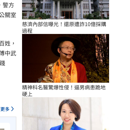
，警方
公關室
慈濟內部信曝光！還原遭詐10億採購
過程
百姓，
傅中武
踐
精神科名醫驚爆性侵！逼男病患跪地
硬上
更多