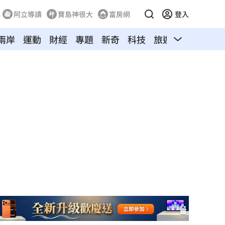
阿立導讀
寶島神很大
富房網
登入
兩岸
運動
財經
專題
新奇
科技
旅遊
汽車
寵物