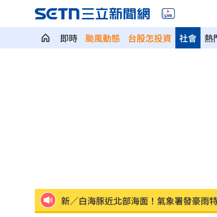
即時
颱風動態
台股怎投資
社會
熱
Fed沒升息股市跌 投信揭下一步布局方
少女在家產子男嬰夭折 裹毛巾藏住處
劍橋最年輕黑人教授閃辭！爆論文抄襲
遊日瘋買恢復衣「穿」越疲勞 2因素助
煮菜遭婆婆罵！尫勸別計較 人妻嘆像
新／白海豚近北部海面！氣象署發豪雨