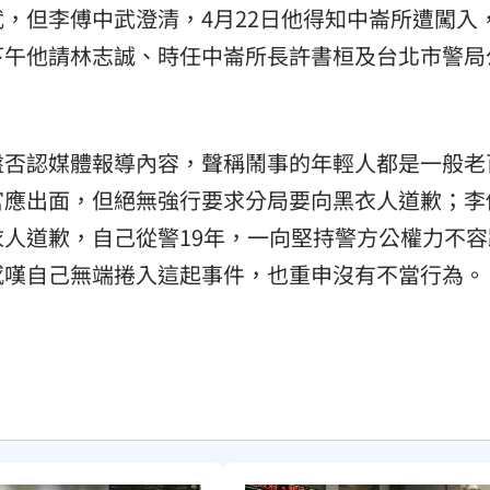
，但李傅中武澄清，4月22日他得知中崙所遭闖入
下午他請林志誠、時任中崙所長許書桓及台北市警局
盤否認媒體報導內容，聲稱鬧事的年輕人都是一般老
官應出面，但絕無強行要求分局要向黑衣人道歉；李
人道歉，自己從警19年，一向堅持警方公權力不容
感嘆自己無端捲入這起事件，也重申沒有不當行為。