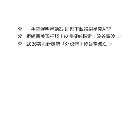
一手掌握明星動態 即刻下載娛樂星聞APP
拒絕醫美冤枉錢！皮膚權威指定：矽谷電波...
PR
2026美肌新趨勢「外泌體＋矽谷電波X...
PR