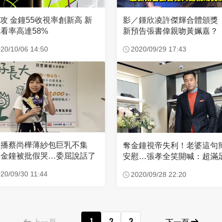
視率創新高 新
影／鍾欣凌許傑輝合體頒獎
看率高達58%
新預告張書偉親吻黃姵嘉？
20/10/06 14:50
2020/09/29 17:43
主播蔡尚樺薄紗包巨乳不集
奪金鐘視帝失利！老婆這句
！金鐘被批假哭…委屈說話了
安慰…張孝全笑開喊：超滿
20/09/30 11:44
2020/09/28 22:20
上一頁
1
2
3
下一頁