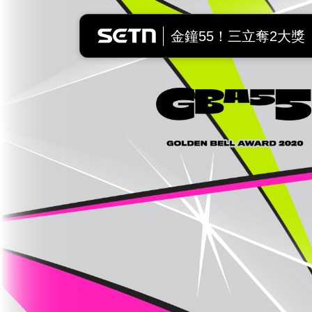
金鐘獎直播 | 第55屆廣播電視金
金鐘55！三立奪2大獎