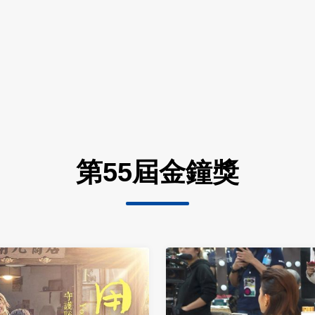
第55屆金鐘獎