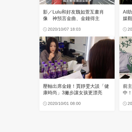
影／Lulu和好友魏如萱互畫肖
AI助攻 金鐘55收
像 神預言金曲、金鐘得主
媒觀
2020/10/07 18:03
20
壓軸出席金鐘！賈靜雯大談「健
前
康時尚」3撇步讓女孩更漂亮
中
2020/10/01 08:00
20