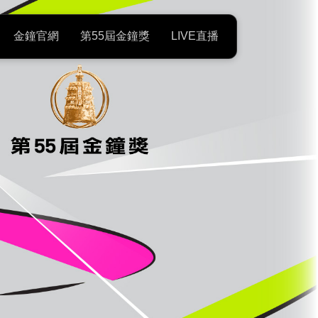
場直播 | 廣播金鐘獎9/19頒獎、
金鐘官網
第55屆金鐘獎
LIVE直播