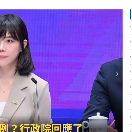
0萬
00:36
、加
00:31
原因
00:26
槓警
00:23
鎮濤
00:22
趨緩
00:19
懂事
00:12
雨到「這時」才趨緩
打點
23:59