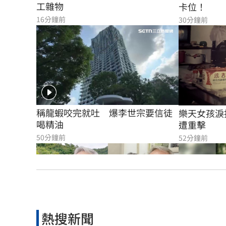
工雜物
卡位！
16分鐘前
30分鐘前
稱龍蝦咬完就吐　爆李世宗要信徒
樂天女孩淚
喝精油
遭重擊
50分鐘前
52分鐘前
熱搜新聞