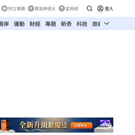
阿立導讀
寶島神很大
富房網
登入
兩岸
運動
財經
專題
新奇
科技
旅遊
汽車
寵物