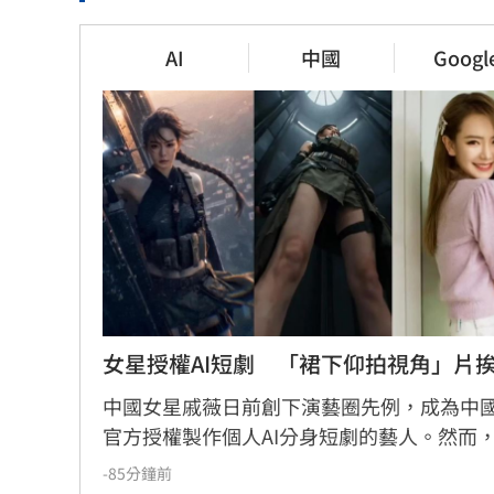
長尾獼猴失
女友台大3碩1博爆造假！姜厚任：
異常原因
文盲也愛
AI
中國
Googl
1小時前
1小時前
63歲章小蕙吐露心聲：後悔當年嫁
最遺憾童年
給鍾鎮濤
真不懂事
1小時前
1小時前
女星授權AI短劇　「裙下仰拍視角」片
中國女星戚薇日前創下演藝圈先例，成為中
官方授權製作個人AI分身短劇的藝人。然而
薇AI分身演出的首部作品《末日盛夏》今（7
-85分鐘前