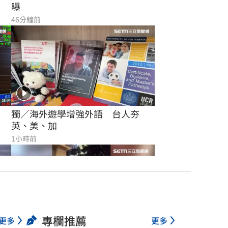
曝
46分鐘前
獨／海外遊學增強外語　台人夯
英、美、加
1小時前
專欄推薦
更多
更多