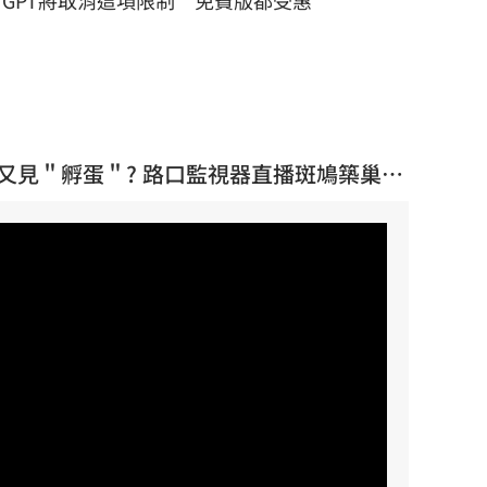
GPT將取消這項限制 免費版都受惠
E】又見＂孵蛋＂? 路口監視器直播斑鳩築巢駐