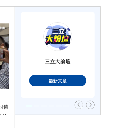
飲料空盒找嘸地方丟　騎車咬著遭
變
攔查槓警
1小時前
三立大論壇
歐洲避暑天堂失守！地中海熱到像
打貢
溫泉
最新文章
1小時前
司債
多路
任。