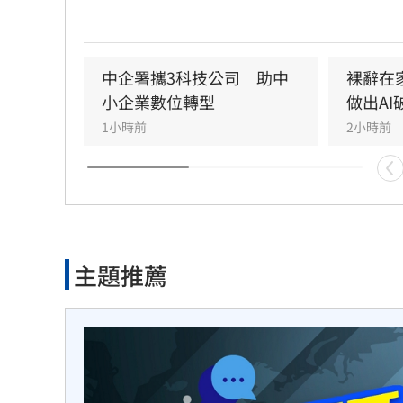
釋出首波宣傳影片後，畫面中的運鏡手法卻
爆全網怒火。預告片開場採用「裙下仰拍視
鏡頭直接從角色雙腿之間低角度直視裙底，
有強烈的偷窺暗示，導致原本備受期待的AI
中企署攜3科技公司　助中
裸辭在
新慘遭好評翻車。
小企業數位轉型
做出AI
1小時前
2小時前
主題推薦