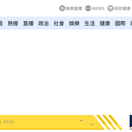
娛樂星聞
iNEWS
祝你健康
音
熱搜
直播
政治
社會
娛樂
生活
健康
國際
！
01:20
物
01:17
！
01:03
47
油
00:43
擊
00:41