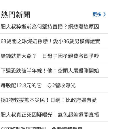
熱門新聞
更多
肥大叔猝逝前為何堅持直播？網悲曝這原因
63歲關之琳爆奶孫戀！愛小36歲男模傳證實
給錢就是大爺？ 日母子因孝親費激烈爭吵
下週恐跌破半年線！他：空頭大屠殺剛開始
每股配12.8元的它 Ｑ2營收曝光
捐1物救援熊本災民！日網：比政府還有愛
肥大叔真正死因疑曝光！氣色超差還開直播
老翁「拐杖」殘殺85歲妻　