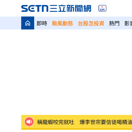
即時
颱風動態
台股怎投資
熱門
影
Q2獲利年增221% 愛普*EPS衝4.18元
宏福苑大火調查出爐！菸頭引燃施工雜
定投10年翻逾5倍 這檔吸引存股族卡位
新／四指齊揚！台指期飆破500點
00:48
慈濟遭詐10.6億元！全款拿回解方曝
00:
稱龍蝦咬完就吐 爆李世宗要信徒喝精
樂天女孩淚揭往事 愛意表達障礙遭重