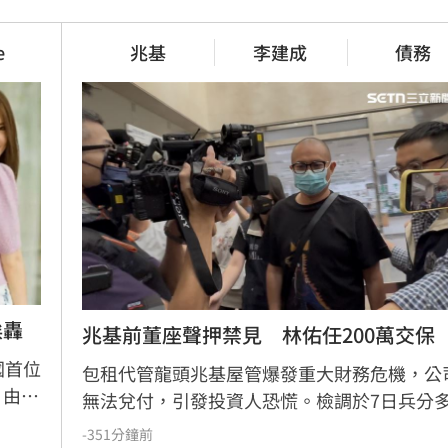
控狂襲居民！官方追查
伊波拉失控！專家憂病毒恐已突
1小時前
e
兆基
李建成
債務
記憶空白　禹菡：當年
連續2場安打！　林安可掃二壘
獻1打點
1小時前
挨轟
兆基前董座聲押禁見　林佑任200萬交保
國首位
包租代管龍頭兆基屋管爆發重大財務危機，公
，由戚
無法兌付，引發投資人恐慌。檢調於7日兵分
日）
搜索，約談前董事長李建成及共同創辦人林佑
-351分鐘前