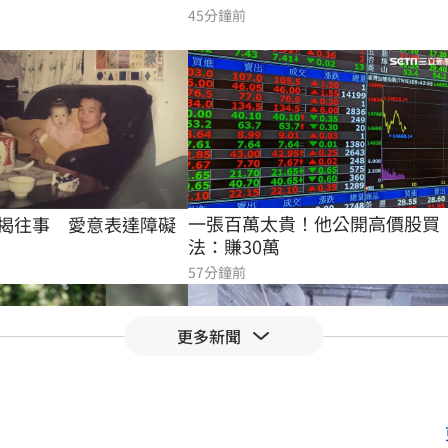
45分鐘前
一張百萬太貴！他公開高價股買
揭往事　愛意表達障礙
法：賺30萬
57分鐘前
更多新聞