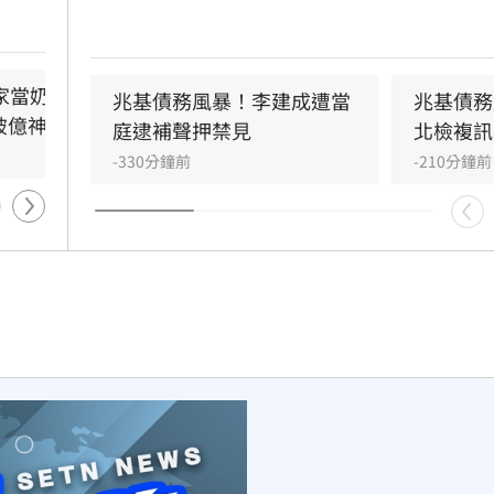
意外引
調查指出，李建成涉嫌將2020年發行公司債籌
角」，
的18億元資金中，挪用約7億元作為個人私用
被指帶
付前妻開銷，涉犯侵占與背信罪，檢方複訊後
技術創
家當奶爸　他砸百萬
AI Assistant全方位媒體能
當庭逮捕並聲押禁見。林佑任則以200萬元交
兆基債務風暴！李建成遭當
兆基債務
破億神劇
力！培訓最前線
此外，宏碁集團因發現兆基內部管理缺失，宣
庭逮補聲押禁見
北檢複訊
人代表李文詳辭去兆基董事長職務。
4小時前
-330分鐘前
-210分鐘前