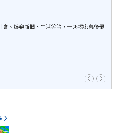
熱帶高壓接手導引，開始往正西方向移動，預
動速度會明顯放慢，週六將是關鍵轉折點。
多