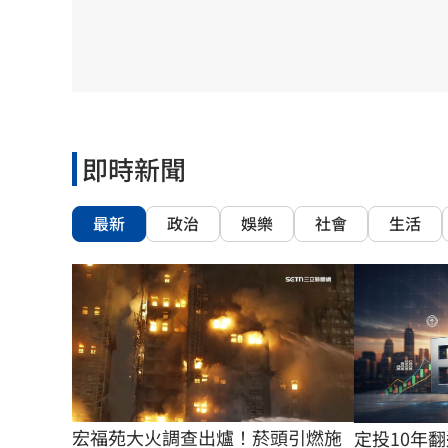
理想混蛋號召粉絲跨海追星吃美食！
18:
即時新聞
最新
政治
娛樂
社會
生活
宏福苑大火調查出爐！菸頭引燃施
定投10年