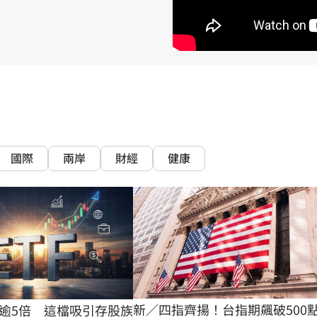
15
國際
兩岸
財經
健康
新／四指齊揚！台指期飆破500
翻逾5倍　這檔吸引存股族