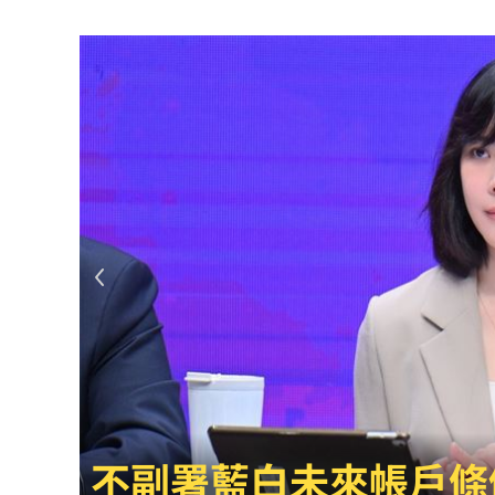
一張百萬太貴！他公開高價股買法：賺3
獨／海外遊學增強外語 台人夯英、美
長尾獼猴失控狂襲居民！官方追查異常
伊波拉失控！專家憂病毒恐已突變
00:23
飲料空盒找嘸地方丟 騎車咬著遭攔查
63歲章小蕙吐露心聲：後悔當年嫁給鍾
白海豚颱風擺盪逼近！雨到「這時」才
最遺憾童年記憶空白 禹菡：當年真不
每股配12.8元的它 Ｑ2營收曝光
00:00
白海豚颱風擺盪逼近！
連續2場安打！ 林安可掃二壘打貢獻1