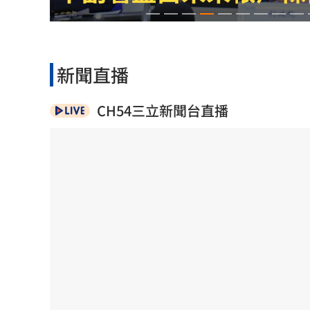
歐洲避暑天堂失守！地中海熱到像溫泉
3歲米格魯偷吃軟糖 被催吐後好有戲
23
新聞直播
獨／北勢棒球隊穿破鞋拚冠軍 台僑看
CH54三立新聞台直播
台灣彩券開獎直播中
20:31
LIVE三立+24小時直播
15:27
三立iNEWS新聞台線上直播
18:00
台彩父親節推新刮刮樂千萬頭獎超「爸
商場戰國來臨 台中「頂奢大道」逐漸
「拍片人的多重宇宙」職涯論壇9/12登
8國球員齊聚高雄 Formosa 7s掀足球