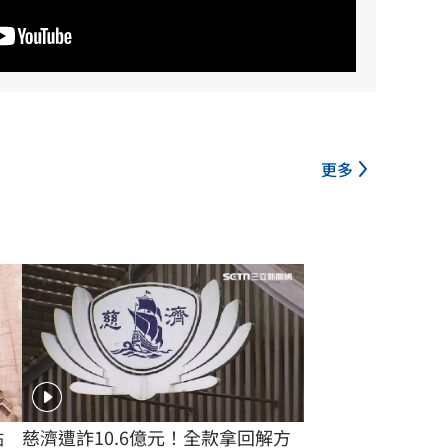
更多
慈濟遭詐10.6億元！全款拿回解方
點