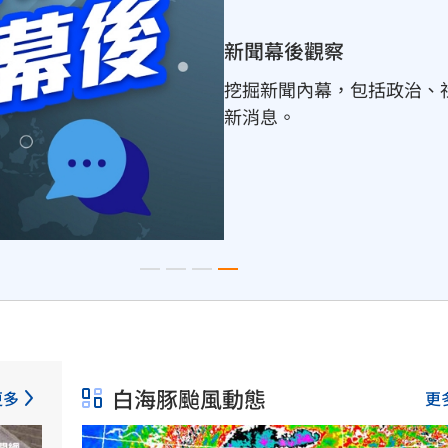
白海豚颱風動態
白海豚逐漸由日韓上空的副
計週五穿越日本沖繩後，移
白海豚颱風動態
更多
更