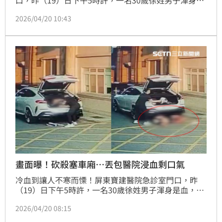
血，被人從後車廂粗暴拽出，丟棄在地上，全身多處刀
2026/04/20 10:43
傷大量滲血，手腳筋全斷。經了解，徐男是夜市知名黑
白切少東，日前不爽小弟被人叫去當車手，出面教訓詐
團首腦；未料反被人押走，成了被私刑處理的那一個。
徐男父母剛從土耳其返國，下機直奔醫院，表示手機狂
震，才知道出事了。警方目前已逮捕丟包的陳姓男子，
共犯仍在追查。
畫面曝！砍殺塞車廂…丟包醫院浸血剩口氣
冷血到讓人不寒而慄！屏東寶建醫院急診室門口，昨
（19）日下午5時許，一名30歲徐姓男子渾身是血，被
人從後車廂粗暴拽出，丟棄在地上，保全見狀嚇傻，趕
2026/04/20 08:15
緊通報醫院值班人員報警。徐男被送進急診室急救，全
身多處撕裂傷，儘管沒有生命危險，但遭丟包的離譜行