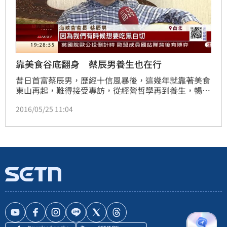
靠美食谷底翻身 蔡辰男養生也在行
昔日首富蔡辰男，歷經十信風暴後，這幾年就靠著美食
東山再起，難得接受專訪，從經營哲學再到養生，暢所
欲言。
2016/05/25 11:04