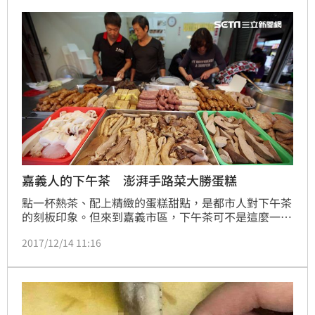
光光。
嘉義人的下午茶 澎湃手路菜大勝蛋糕
點一杯熱茶、配上精緻的蛋糕甜點，是都市人對下午茶
的刻板印象。但來到嘉義市區，下午茶可不是這麼一回
事。道地的嘉義下午茶，充滿著豬血糕、豬肺、蟳粿、
2017/12/14 11:16
生腸、肉捲等，沾上以高湯調製的沾醬，配上一碗瓢瓜
米粉湯。想要這種台味幸福感手腳要快，台式下午茶可
是開店不到3小時就被掃光光！