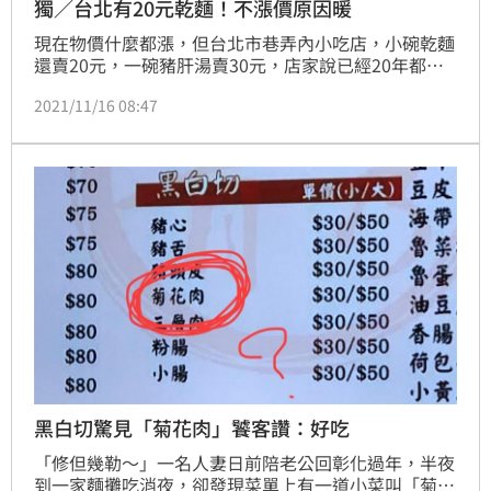
獨／台北有20元乾麵！不漲價原因暖
現在物價什麼都漲，但台北市巷弄內小吃店，小碗乾麵
還賣20元，一碗豬肝湯賣30元，店家說已經20年都沒
漲價，24小時營業拚量多壓低成本，光是白天每10分
2021/11/16 08:47
鐘就能翻一桌，量大可以壓低食材進貨價格，另外還有
滷味攤車，豆干米血黑輪通通賣10元，攤車推了就走，
省下店租成本。
黑白切驚見「菊花肉」饕客讚：好吃
「修但幾勒～」一名人妻日前陪老公回彰化過年，半夜
到一家麵攤吃消夜，卻發現菜單上有一道小菜叫「菊花