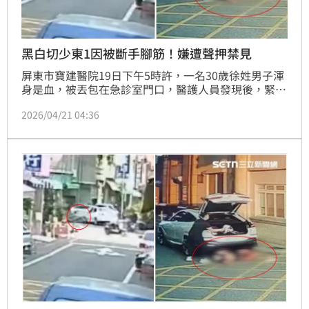
黑白切少東1因被斷手腳筋！嫌遭聲押禁見
屏東市寶建醫院19日下午5時許，一名30歲徐姓男子渾
身是血，被丟包在急診室門口，醫護人員發現後，緊急
將人送進醫院急救治療；據了解，徐男為屏東黑白切少
2026/04/21 04:36
東，因替小弟出氣遭尋仇，四肢開放性骨折，手筋、腳
筋幾乎全斷。回顧當下，陳嫌衝撞騎乘機車的徐男，與
3名同夥痛毆徐男並強押上車，被依殺人未遂等罪嫌移
送，屏東地檢署認為罪行重大，向法官聲請羈押禁見。