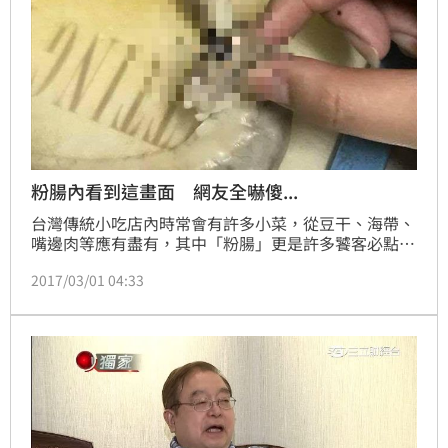
粉腸內看到這畫面 網友全嚇傻...
台灣傳統小吃店內時常會有許多小菜，從豆干、海帶、
嘴邊肉等應有盡有，其中「粉腸」更是許多饕客必點的
美食之一，不過，一名網友在臉書爆料公社貼文表示，
2017/03/01 04:33
他吃了媽媽買回來的粉腸，吃到一半卻看到令人傻眼的
恐怖畫面，傻眼直呼「我很想知道這頭豬是吃了什
麼？」