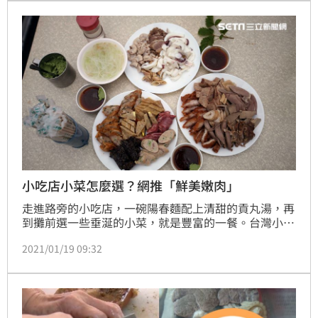
小吃店小菜怎麼選？網推「鮮美嫩肉」
走進路旁的小吃店，一碗陽春麵配上清甜的貢丸湯，再
到攤前選一些垂涎的小菜，就是豐富的一餐。台灣小吃
店眾多，風味迥異，唯一不變的就是櫃子上的小菜，一
2021/01/19 09:32
層層都有不同的驚喜，光是豬肉的部位就不勝枚舉，例
如嘴邊肉、肝連和骨仔肉等，就有網友好奇，這三種部
位怎麼選比較好？貼文一出，引發熱議。