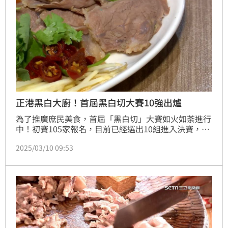
正港黑白大廚！首屆黑白切大賽10強出爐
為了推廣庶民美食，首屆「黑白切」大賽如火如荼進行
中！初賽105家報名，目前已經選出10組進入決賽，決
賽當天店家主廚得現場做出30份黑白切，考驗師傅技術
2025/03/10 09:53
和食材拿捏。