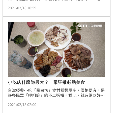
肉」，讓她瞬間想歪，好奇真的會有人點來吃？結果引
2021/02/18 10:59
出饕客回答，這是豬的某個部位，還加碼解惑「老鼠
肉」是個很好吃的部位。
小吃店什麼賺最大？ 眾狂推必點美食
台灣經典小吃「黑白切」食材種類眾多，價格便宜，是
許多民眾「呷粗飽」的不二選擇。對此，就有網友好
奇，「小吃店哪一種食物利潤最高啊？」貼文引發熱
2021/02/15 02:00
議。