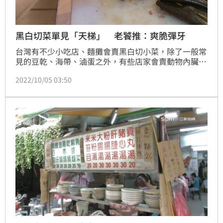
黑白切菜單見「天梯」 老饕推：爽脆彈牙
台灣有不少小吃店、麵攤會賣黑白切小菜，除了一般常
見的豆乾、海帶、滷蛋之外，有些店家會賣動物內臟，
如豬肝、雞心、鴨腸等。近日就有網友分享，跟同事一
2022/10/05 03:50
起買午餐，看到菜單上竟寫上「天梯」2字，讓他好奇
發問有沒有人吃過，貼文一出立刻釣出老饕推薦。