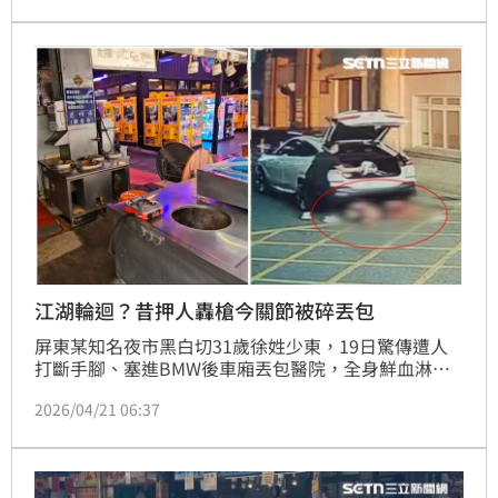
名共犯則在稍早投案，相關案情仍須釐清。
江湖輪迴？昔押人轟槍今關節被碎丟包
屏東某知名夜市黑白切31歲徐姓少東，19日驚傳遭人
打斷手腳、塞進BMW後車廂丟包醫院，全身鮮血淋漓
的慘狀引發社會譁然。然而隨著警方深入調查，徐男背
2026/04/21 06:37
後的驚人黑歷史也隨之浮上檯面，外界赫然發現，原來
徐男早就是地方上的狠角色，更曾以同樣「塞後車廂」
的殘酷手段凌虐他人，該案涉犯槍砲、傷害罪嫌，目前
正由法院審理中。