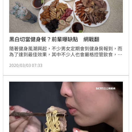
黑白切當健身餐？前輩曝缺點 網戰翻
隨著健身風潮興起，不少男女定期會到健身房報到，而
為了達到最佳效果，其中不少人也會嚴格控管飲食，希
望鍛鍊出完美體態。近日有網友透露，自己目前正在吃
2020/03/03 07:33
健身餐，必須避免過度油膩的食物，而他突然發現，傳
統的「香腸熟肉」幾乎只用水煮，調味也只有醬油膏，
不僅低油低鹽，還能攝取到豐富蛋白質。（陳頡）