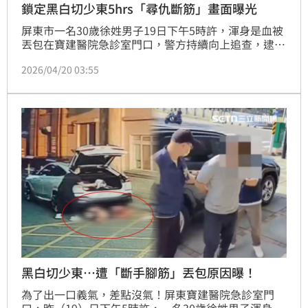
鎖定黑白切少東5hrs「尋仇斷筋」畫面曝光
屏東市一名30歲徐姓男子19日下午5時許，渾身是血被
丟包在寶建醫院急診室門口，警方持續向上追查，逮捕
一名陳姓男子，並持續追查共犯。據了解，徐姓男子是
2026/04/20 03:55
黑白切店少東，疑似替小弟討公道，反而被私刑處理，
惡煞19日上午10時許到攤位附近守候，見到徐男出
現，立即開車把人撞倒強押上車，驚悚當街擄人畫面曝
光。
黑白切少東…遭「斷手腳筋」丟包原因曝！
為了出一口義氣，差點沒氣！屏東寶建醫院急診室門
口，昨（19）日下午5時許，一名30歲徐姓男子渾身是