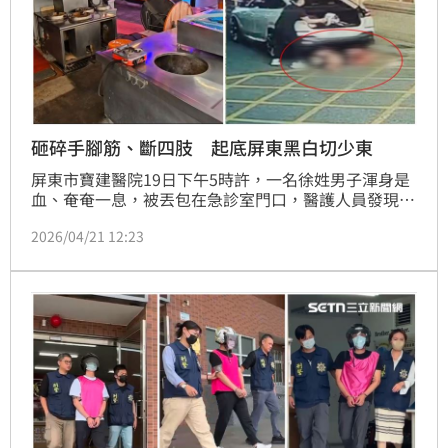
砸碎手腳筋、斷四肢 起底屏東黑白切少東
屏東市寶建醫院19日下午5時許，一名徐姓男子渾身是
血、奄奄一息，被丟包在急診室門口，醫護人員發現
後，緊急將人送進醫院急救治療；據了解，30歲徐男為
2026/04/21 12:23
黑白切少東，為當地知名老店，還曾獲選「屏東100碗
美食」，目前已經傳承到第五代，而第五代么子平時較
少參與家中生意，過去也有槍炮彈藥前科，這次又捲入
黑幫糾紛，慘遭擄人丟包。