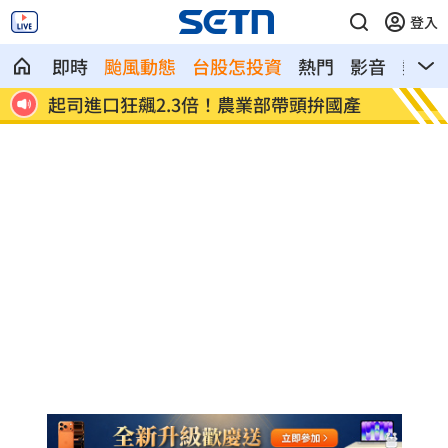
登入
即時
颱風動態
台股怎投資
熱門
影音
熱搜
國產
淡出16年拒復出拍戲 姜厚任轟中國劇組
淡江大