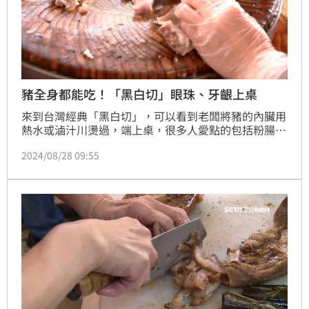
豬全身都能吃！「黑白切」眼珠、牙齦上桌
來到台灣經典「黑白切」，可以看到老闆將豬的內臟用
熱水或滷汁川燙過，端上桌，很多人愛點的包括粉腸或
是豬皮，其中包括豬眼睛，很多民眾不敢嘗試，也有很
2024/08/28 09:55
多老饕就愛這一味。