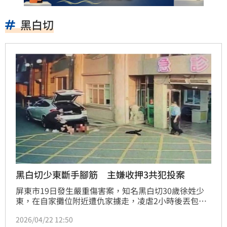
黑白切
黑白切少東斷手腳筋 主嫌收押3共犯投案
屏東市19日發生嚴重傷害案，知名黑白切30歲徐姓少
東，在自家攤位附近遭仇家擄走，凌虐2小時後丟包醫
院急診室門口，其四肢粉碎性骨折，手腳筋還被砍斷，
2026/04/22 12:50
未來恐終身失能，27歲陳姓主嫌落網後遭聲押獲准，3