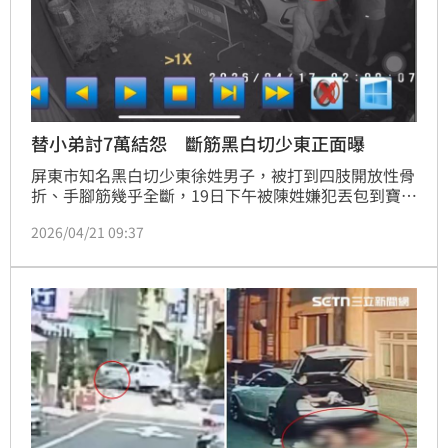
替小弟討7萬結怨 斷筋黑白切少東正面曝
屏東市知名黑白切少東徐姓男子，被打到四肢開放性骨
折、手腳筋幾乎全斷，19日下午被陳姓嫌犯丟包到寶建
醫院急診室門口；整起糾紛始於17日鹽埔談判，徐男不
2026/04/21 09:37
滿小弟被吸收當車手，替他出氣討7萬元交保金，雙方
衝突一觸即發，陳男一方有人遭砍傷，當時街頭鬥毆畫
面曝光，徐姓男子揮拳猛毆，沒料到最後竟演變成擄人
丟包案，自己慘遭尋仇，渾身是血攤倒在醫院門口。