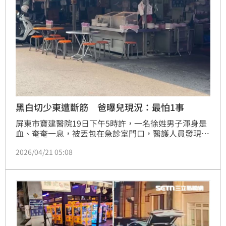
黑白切少東遭斷筋 爸曝兒現況：最怕1事
屏東市寶建醫院19日下午5時許，一名徐姓男子渾身是
血、奄奄一息，被丟包在急診室門口，醫護人員發現
後，緊急將人送進醫院急救治療；據了解，30歲徐男為
2026/04/21 05:08
黑白切少東，為當地知名老店，還曾獲選「屏東100碗
美食」，目前已經傳承到第五代，今（21）日徐姓少東
父母重新開門做生意，低調不願受訪，私下透露多次收
到病危通知，兒子尚未脫離險境，現在最怕的事情聽到
手機響。