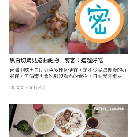
黑白切驚見捲曲謎物 饕客：這超好吃
台灣小吃黑白切菜色多樣且便宜，是不少民眾裹腹的好
夥伴，但偶爾也會吃到沒看過的食物。日前就有網友至
小吃店，發現食材櫃裡放了一堆「捲曲」的白物體，看
2020/06/06 11:43
起來又不像花枝，讓他好奇詢問此為何物，照片曝光
後，不少饕客直呼「這超好吃！清脆又爽口」。