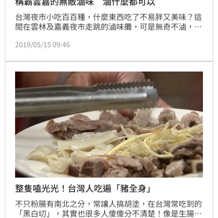
稱霸雲嘉的無敵滷味 滷什麼都可以
台灣夜市小吃百百種，什麼東西吃了不易胖又美味？這
間在雲林及嘉義夜市走跳的滷味攤，可是無奇不滷，攤
上所賣的食物，什麼都有什麼都不奇怪！他們家的滷
2019/05/15 09:46
汁，使用38種中藥、14種蔬果，而且光這38種中藥，
在他們家的胡椒粉、辣醬、湯底，通通吃得到！
整隻嗑光光！台灣人吃遍「豬全身」
不只粉腸有南北之分，常讓人搞胡塗，在台灣常吃到的
「黑白切」，其實也很多人傻傻分不清楚！像是生腸也