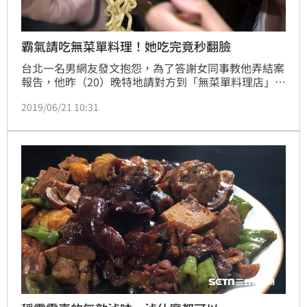
霸氣請吃無菜單料理！她吃完竟秒翻臉
台北一名男網友發文抱怨，為了答謝女同事教他弄結案
報告，他昨（20）晚特地請對方到「無菜單料理店」吃
飯，豪氣請了一桌菜色，結果女同事吃完後，隔天卻在
2019/06/21 10:31
公司翻臉找他的碴，搞到雙方工作氣氛很僵，讓他不禁
大嘆「為什麼女同事那麼勢利，拿了好處就翻臉不認
人」。