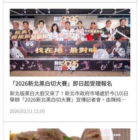
徑，已讓整起事件升高為疑點重重的刑案，警方目前已
介入調查，詳細案情有待釐清。監視器畫面曝光，整個
丟包過程只花了25秒。
「2026新北黑白切大賽」即日起受理報名
新北版黑白大廚又來了！新北市政府市場處於今(10)日
舉辦「2026新北黑白切大賽」宣傳記者會，由陳純敬
副市長宣布活動正式開跑，現場邀請吳秉承主廚示範豬
2026/02/11 11:00
肉創意及首屆新北黑白切優勝店家「古早切仔麵」呈現
道地黑白切經典料理搭配，呼應本屆競賽採『職人創
新』與『傳統經典』雙組別對決，邀集飯店名廚與巷弄
職人同台較勁，演繹豬肉料理的多樣面貌，總獎金更高
達70萬元，歡迎各路料理好手一決高下。