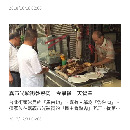
就是豬的輸卵管，軟管就是食道。而這些食物，雖然外
2018/10/18 02:06
國人吃了覺得美味，但在聽到是動物的內臟還有器官，
事後都感到相當驚嚇！
嘉市光彩街魯熟肉 今最後一天營業
台北街頭常見的「黑白切」，嘉義人稱為「魯熟肉」。
這家位在嘉義市光彩街的「民主魯熟肉」老店，從第一
代做到第二代，至今已經開業75年，一年前就預告過營
2017/12/31 06:08
業到2017年最後一天，讓很多熟客相當不捨，今
（31）日一早就擠滿客人前往朝聖，下午1點幾乎全賣