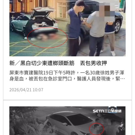
新／黑白切少東遭榔頭斷筋 丟包男收押
屏東市寶建醫院19日下午5時許，一名30歲徐姓男子渾
身是血，被丟包在急診室門口，醫護人員發現後，緊急
將人送進醫院急救治療；據了解，徐男為屏東黑白切少
2026/04/21 10:07
東，因替小弟出氣遭尋仇，四肢開放性骨折，手筋、腳
筋幾乎全斷。屏東縣警局屏東分局逮捕丟包陳姓男子，
法院21日凌晨裁定准押禁見，目前正全力追緝3名共
犯。