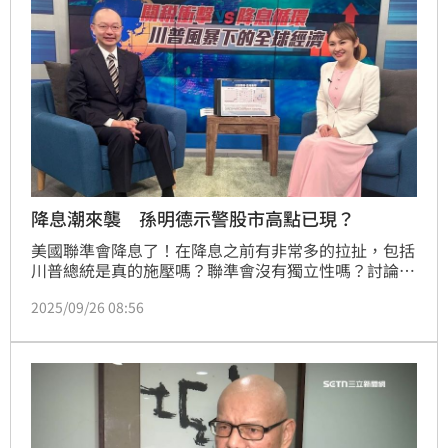
降息潮來襲 孫明德示警股市高點已現？
美國聯準會降息了！在降息之前有非常多的拉扯，包括
川普總統是真的施壓嗎？聯準會沒有獨立性嗎？討論非
常多，終於千呼萬喚降息一碼，這次降息代表什麼樣的
2025/09/26 08:56
經濟意義呢？又會帶來資金行情嗎？