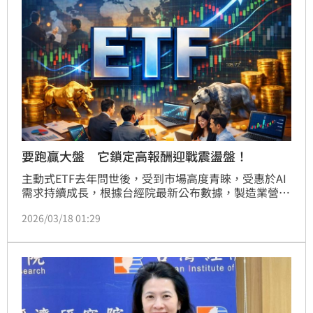
要跑贏大盤 它鎖定高報酬迎戰震盪盤！
主動式ETF去年問世後，受到市場高度青睞，受惠於AI
需求持續成長，根據台經院最新公布數據，製造業營業
氣候測驗點已呈現連續七個月的上揚態勢，顯示台股多
2026/03/18 01:29
頭格局基礎堅實，在此景氣上揚循環中，即將於3/23展
開募集的國泰投信首檔主動式台股ETF「國泰台股動能
高息主動式ETF基金（00400A）」已引起市場熱烈討
論，00400A發行價為親民的10 元，為投資人帶來優化
資產配置的新可能。