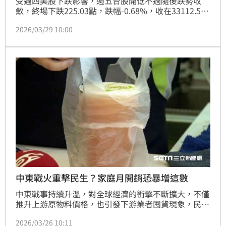
受週四美股下跌影響，週五台股開低不過隨後跌勢收
斂，終場下跌225.03點，跌幅-0.68%，收在33112.59
點，本週台股週線下跌431.29點，週線跌幅-1.29%，
2026/03/29 10:00
平均日均量 6947.44億元。法人資金動向上，外資再度
賣超逾千億元，連續第4週賣超1051.45億元，惟金額
較前週下降，自營商連5週減碼269.54億元，本週依舊
由投信法人力挺台股，連續買超7週188.96億元，三大
法人合計賣超1132.03億元。
中東戰火重擊民生？家庭月開銷恐暴增這數
中東戰事持續升溫，對全球經濟的衝擊不斷擴大，不僅
推升上游原物料價格，也引發下游業者囤貨現象，民生
物資供應出現緊張。國民黨立委張嘉郡指出，預估四口
2026/03/26 10:11
之家每月生活開銷恐因此增加約5000至7500元。對