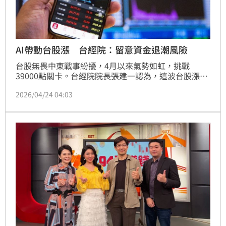
AI帶動台股漲 台經院：留意資金退潮風險
台股無畏中東戰事紛擾，4月以來氣勢如虹，挑戰
39000點關卡。台經院院長張建一認為，這波台股漲勢
主要靠AI概念股推動，其中固然反映投資人對未來獲利
2026/04/24 04:03
的期待，但AI確實前景可期，「AI不會泡沫」。