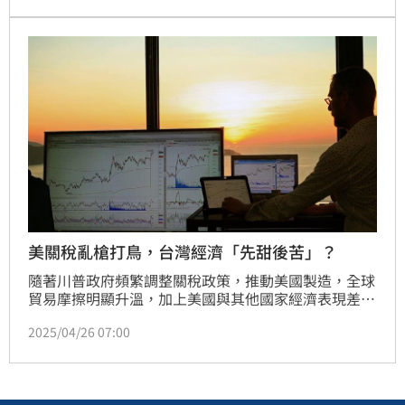
而市場亦出現順勢讓價促成交個案，但觀察整體氛圍，
讓價潮不易擴大。另，5月買氣對比去年仍全面下滑，
反映房市整體持續受政策與資金面干擾，而下半年還有
供過於求問題，房市整體恐不樂觀。（陳韋帆）
美關稅亂槍打鳥，台灣經濟「先甜後苦」？
隨著川普政府頻繁調整關稅政策，推動美國製造，全球
貿易摩擦明顯升溫，加上美國與其他國家經濟表現差距
擴大，使主要央行貨幣政策分歧加劇。作為全球最大經
2025/04/26 07:00
濟體，美國政策轉變對國際經貿走向影響深遠，令國際
預測機構紛紛下修2025年全球主要經濟體成長預測。
國內方面，受惠於AI需求強勁，以及因應關稅變數而提
前拉貨效應帶動，3月出口、生產與外銷訂單表現亮