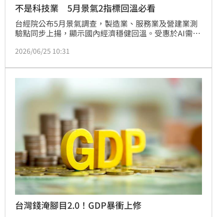
不是科技業 5月景氣2指標回溫必看
台經院公布5月景氣調查，製造業、服務業及營建業測
驗點同步上揚，顯示國內經濟穩健回溫。受惠於AI需求
擴張與半導體供應鏈成長，電子機械業展望樂觀；美伊
2026/06/25 10:31
局勢緩和亦降低能源供應風險。服務業在AI題材帶動股
市及節慶效應下表現亮眼。營建業則由科技廠辦支撐，
雖房市因新青安政策帶動交易量回升，但在信用管制
下，未來半年預計呈現量縮價穩格局，整體產業景氣多
持正面看法。
台灣錢淹腳目2.0！GDP暴衝上修