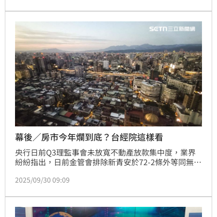
其微，近年又被某些人胡說八道跟營建業混為一談，故
央行只是老生常談，提醒大家正確知識罷了！(陳韋帆)
幕後／房市今年爛到底？台經院這樣看
央行日前Q3理監事會未放寬不動產放款集中度，業界
紛紛指出，日前金管會排除新青安於72-2條外等同無
效。台經院產經資料庫總監劉佩真表示，資金未有新活
2025/09/30 09:09
水，還有川普關稅政策衝擊，估全年買氣難見回溫。
(陳韋帆)