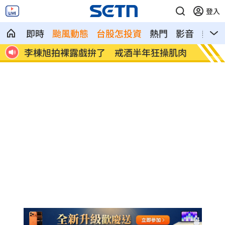
登入
即時
颱風動態
台股怎投資
熱門
影音
熱搜
肌肉
「白海豚」最快明發海警 卓榮泰發聲了
華邦電
建