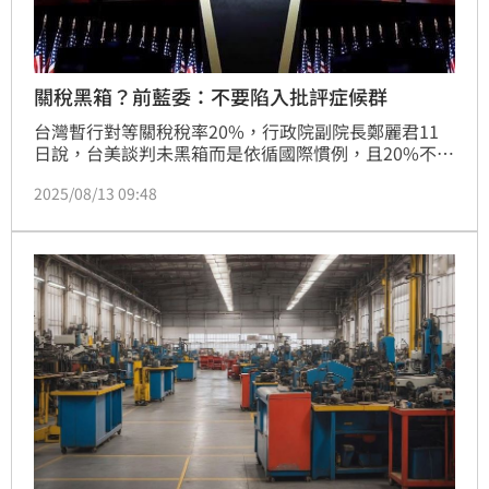
關稅黑箱？前藍委：不要陷入批評症候群
台灣暫行對等關稅稅率20%，行政院副院長鄭麗君11
日說，台美談判未黑箱而是依循國際慣例，且20%不是
最終目標，台灣將爭取更合理稅率且不疊加。前國民黨
2025/08/13 09:48
立委、哈德遜研究所資深研究員許毓仁直言，美國總統
川普刻意把談判節奏壓縮到極限，讓透明化變得困難。
他還說，不要陷入「批評症候群」，不管藍營或綠營執
政，負責談判的專業人員幾乎是同一批，包括幕僚與智
庫專家（中經院、台經院等）；貿易談判不是一場場
「鍵盤比賽」，