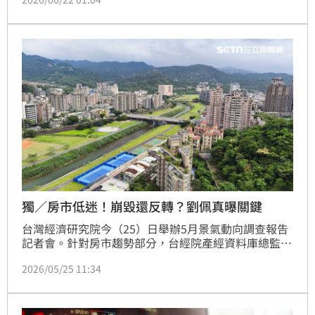
兆，毛利率穩定守在6%以上。鴻海目前正迎來EPS與
本益比雙雙拉高的「戴維斯雙擊」，擺脫過往電子五哥
毛三到四的宿命。劉揚偉日前在百億CEO班分享的管理
哲學，核心就在「分而治之」4個字，面對諸事如麻的
大型專案先拆解、理解再處理。同時，鴻海內部的時間
管理
獨／房市低迷！崩毀還反轉？劉佩真曝關鍵
台灣經濟研究院今（25）日舉辦5月景氣動向調查報告
記者會。針對房市趨勢部分，台經院產經資料庫總監劉
佩真會後接受《三立新聞網》訪問表示，營造業因公共
2026/05/25 11:34
工程及科技廠辦施工轉向樂觀，但住宅市場買氣依舊疲
憊，雖有抗通膨買盤回流，但未來是否反轉，仍需端看
央行限貸令走向，房市短期內將維持低檔盤整格局。
（陳韋帆）