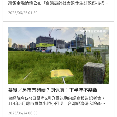
贏領金融論壇公布「台灣高齡社會退休生態觀察指標」
調查，今年國人退休充裕與信心指數，皆不及格創歷年
2025/06/25 01:30
新低，台灣人壽莊中慶總經理強調，退休準備必須靠自
己才行，台灣人壽期望透過「贏領金融論壇」，能讓大
家退休準備「贏在起跑點、領先布局」，擁有「充裕、
自信而且非常滿意」的退休生活。
幕後／房市有夠硬？劉佩真：下半年不樂觀
台經院今(24)日舉辦6月分景氣動向調查報告記者會，
114年5月房市買氣出現小回溫。台灣經濟研究院產經
資料庫總監劉佩真會後接受《三立新聞網》訪問指出，
2025/06/24 06:30
川普5月關稅戰暫緩，台灣股市、房市信心短暫回穩，