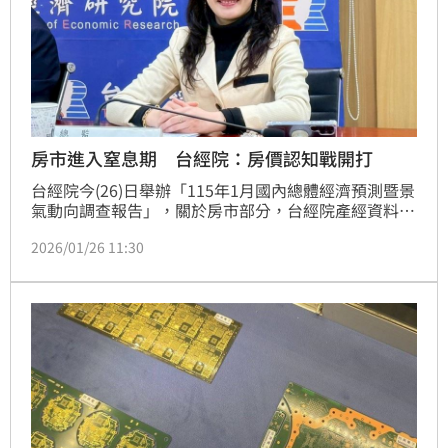
房市進入窒息期 台經院：房價認知戰開打
台經院今(26)日舉辦「115年1月國內總體經濟預測暨景
氣動向調查報告」，關於房市部分，台經院產經資料庫
研究員暨總監劉佩真指出，不動產業在信用管制、銀行
2026/01/26 11:30
房貸放貸謹慎下，市場已進入價格認知拉鋸戰的「窒息
期」，除預售屋未來有8~10萬戶待售餘屋外，今年又
出現「土方之亂」變因，短期內房市將維持「自住需
求」為核心，交易量放大不易。（陳韋帆）