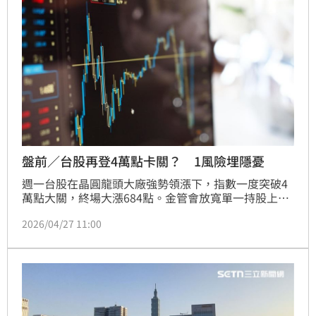
盤前／台股再登4萬點卡關？ 1風險埋隱憂
週一台股在晶圓龍頭大廠強勢領漲下，指數一度突破4
萬點大關，終場大漲684點。金管會放寬單一持股上限
至25%，預期將引發2000億補庫存行情，為大型權值
2026/04/27 11:00
股提供強勁支撐。儘管市場呈現「拉積盤」結構，但受
惠AI需求強勁，台經院大幅上修今年GDP至7.56%。專
家指出，美股財報亮眼且地緣政治干擾鈍化，科技股獲
利可期，若AI趨勢股出現拉回，將是中長期佈局的佳
機，投資人可密切關注密集法說會動向。