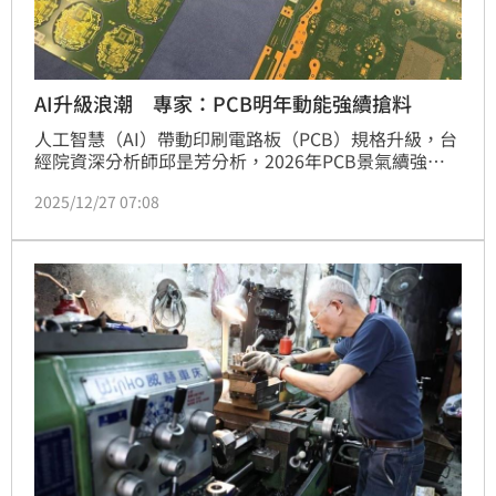
AI升級浪潮 專家：PCB明年動能強續搶料
人工智慧（AI）帶動印刷電路板（PCB）規格升級，台
經院資深分析師邱昰芳分析，2026年PCB景氣續強，
成長動能集中AI相關的上下游區塊，高階玻纖布、銅箔
2025/12/27 07:08
基板（CCL）等供不應求，搶料大戰恐持續上演；軟
板、汽車板展望保守，產業「強弱分明」趨勢明確。