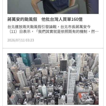
蔣萬安的颱風假 他批台灣人買單160億
台北連放兩天颱風假引發論戰，台北市長蔣萬安今
（11）日表示，「我們其實就是依照既有的機制，然後
也透過基北北桃的平台，大家共同討論交換意見來做宣
2026/07/11 03:23
布」。政治工作者周軒說，一個台北市長不按科學數
據、國家指標及過去經驗，而且判斷錯誤，讓台灣用
160億幫他買單，這不僅是台北市的損失，更讓台灣長
期賴以生存的「效率與安全的平衡」嚴重破功。