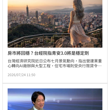
房市將回穩？台經院指青安3.0將是穩定劑
台灣經濟研究院近日公布七月景氣動向，指出營建業重
心轉向AI廠辦與大型工程，住宅市場則受央行限貸令壓
抑，呈現低檔盤整格局。統計顯示，2026年上半年六
2026/07/24 11:50
都移轉年減2.8%，市場交易熱度較去年趨緩。台經院
產經資料庫總監劉佩真分析，隨著投機客絕跡，房市政
策已轉向精準扶助。即將上路的「青安3.0」方案設有
總價上限及個人排富等四大緊箍咒，雖有控管性質，但
針對新婚與育兒家庭提供高額貸款，將成為支撐低總價
剛需市場的核心力量。整體而言，政策管制天花板已
現，最壞情況已過，房市正逐步回歸健康的橫盤整理格
局，未來將由剛性需求主導市場走勢。