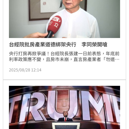
台經院批房產業道德綁架央行 李同榮開嗆
央行打房再掀爭議！台經院長張建一日前表態，年底前
利率政策應不變，且房市未崩，直言房產業者「勿道德
綁架央行」。吉家網董事長李同榮則反擊，痛批央行舉
2025/08/28 12:14
居住正義大旗，卻以「化療式限貸」打房，導致首購受
害，才是真正的道德綁架政策。(陳韋帆)