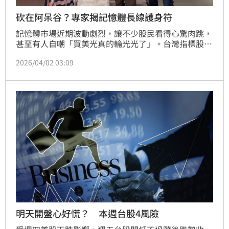
砍在阿呆谷？專家揭記憶體長線護身符
記憶體市場近期波動劇烈，讓不少股民看得心驚肉跳，
甚至有人自嘲「買美光真的輸光光了」。台灣指標股南
亞科、旺宏更在日前雙雙被打入跌停，雖隨著伊朗釋出
2026/04/02 03:09
停戰訊號，美光大漲、旺宏也終於獲得一根漲停板，投
資人紛紛想問，行情能維持嗎？會不會「砍在阿呆
谷」？對此，台經院產經資料庫總監劉佩真在三立
iNews《94要賺錢》節目中，接受主持人李昕芸的專訪
時給出一顆定心丸，直言記憶體已邁入「超級週期」，
短暫的波動只是浮雲
明天開盤心好慌？ 本週台股4風險