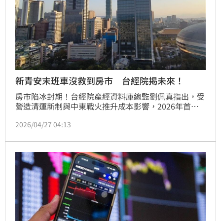
新青安末班車沒救到房市 台經院揭未來！
房市陷冰封期！台經院產經資料庫總監劉佩真指出，受
營造清運新制與中東戰火推升成本影響，2026年首季
六都移轉量創下史上第3低紀錄。儘管新青安政策將於7
2026/04/27 04:13
月到期帶動部分首購搶搭「末班車」，使3月交易量月
增大幅反彈，但受限於高房貸利率與資金緊縮，年增率
仍全數轉負。展望後市，住宅市場持續築底盤整，反觀
商用不動產因AI浪潮帶動面板舊廠轉售半導體業，成為
稀缺資源再分配的轉型亮點。（陳韋帆）