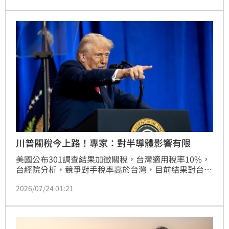
產品供給，台經院預估今年CPI年增率將達1.98%，逼
近通膨警戒線。此外，全球央行貨幣政策分歧加深金融
不確定性，且國際清算銀行示警AI產業投資熱潮恐有資
本支出過度、算力泡沫之虞，提醒市場應審慎評估潛在
的資產修正風險，並關注高利率環境對全球經濟的長期
影響。
川普關稅今上路！專家：對半導體影響有限
美國公布301調查結果加徵關稅，台灣適用稅率10%，
台經院分析，競爭對手稅率高於台灣，目前結果對台灣
有利；其次，即便301調查涉及產能過剩議題，可能波
2026/07/24 01:21
及半導體產業，相關調查結果有機會於7月底出爐，對
先進製程影響也相當有限，整體衝擊不大。