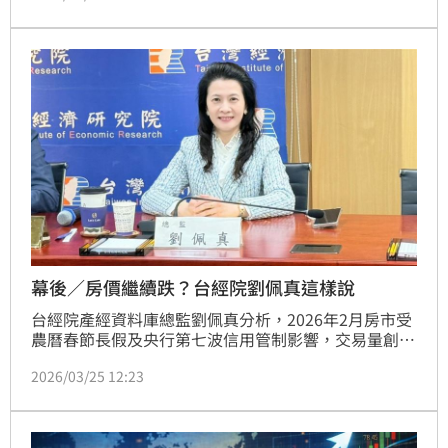
此，台經院院長張建一昨（25）日指出，地緣政治風險
已明顯推高能源供應不確定性，帶動原油與天然氣價格
走揚，未來油價可能維持在每桶90至100美元的高檔區
間，進一步加劇通膨壓力，並影響各國央行的利率決
策；台經院指出，油價若持續走高，全球景氣恐現衰退
風險。
幕後／房價繼續跌？台經院劉佩真這樣說
台經院產經資料庫總監劉佩真分析，2026年2月房市受
農曆春節長假及央行第七波信用管制影響，交易量創歷
史單月次低，呈現「淡季偏淡」格局。儘管央行微調第
2026/03/25 12:23
二戶貸款成數至六成，但因銀行估價轉趨保守，實質放
款額度增加有限，政策效果遭稀釋。目前市場由自住剛
需主導，買氣明顯向雙北蛋黃區靠攏，整體房市進入
「價緩跌、量盤整」的區域分化期。(陳韋帆)