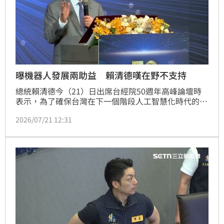
曝機器人發展兩助益 賴清德嘆在野不支持
總統賴清德今（21）日出席台經院50週年高峰論壇時
表示，為了確保台灣在下一個階段人工智慧化時代的競
爭優勢，政府提出AI新十大建設，並著重三個關鍵技
2026/07/21 12:31
術，包括矽光子、量子運算以及機器人，其中廣義的機
器人就包含無人機、無人艇、水下無人載具，這也是為
何要提出國防特別預算的原因，一方面希望強化國防力
量、保護國家安全，一方面也推動產業發展，「比較可
惜的是，我們一直還沒有辦法得到在野黨在立法院的支
持。」