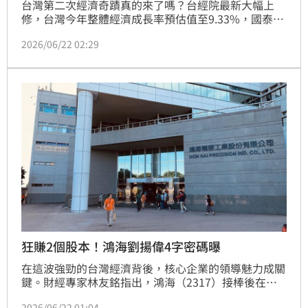
台灣第二次經濟奇蹟真的來了嗎？台經院最新大幅上
修，台灣今年整體經濟成長率預估值至9.33%，國泰世
華更直接預測經濟成長率將衝破10%以上。隨之而來的
2026/06/22 02:29
驚人資金潮，讓市場專家興奮高喊「台灣錢淹腳目」
2.0時代正式重現，甚至樂觀推估台股5萬點很快就會看
到。
狂賺2個股本！鴻海劉揚偉4字密碼曝
在這波強勁的台灣經濟背後，核心企業的領導魅力成關
鍵。財經專家林友銘指出，鴻海（2317）接棒後在劉
揚偉董事長帶領下市値大增2.5倍，營收從5兆衝上8
2026/06/22 01:04