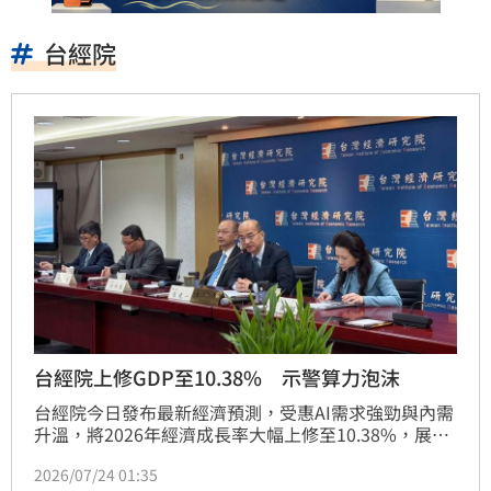
台經院
台經院上修GDP至10.38% 示警算力泡沫
台經院今日發布最新經濟預測，受惠AI需求強勁與內需
升溫，將2026年經濟成長率大幅上修至10.38%，展望
下半年將呈現內外需並進格局。然而，受中東地緣政治
2026/07/24 01:35
衝突加劇導致油價飆漲，以及超級聖嬰現象衝擊全球農