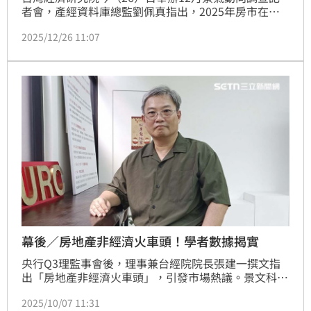
者會，產經資料庫總監劉佩真指出，2025年房市在政
策緊縮與銀行貸款嚴審下，交易量能持續維持低檔。雖
2025/12/26 11:07
然年底購屋旺季帶動首購與換屋族看屋意願增加，且部
分屋主願意讓利拉近價格認知差距，但整體房市仍處於
「低檔築底」階段。展望2026年，房市將呈現盤整格
局，交易結構預計呈「量微增、價微跌」的調整趨勢。
(陳韋帆)
幕後／房地產非經濟火車頭！學者數據揭實
央行Q3理監事會後，理事兼台經院院長張建一撰文指
出「房地產非經濟火車頭」，引發市場熱議。景文科技
大學財務金融系副教授表示，這題目早在30年前學術研
2025/10/07 11:31
究就明確指出，不動產、住宅房價對台灣經濟貢獻微乎