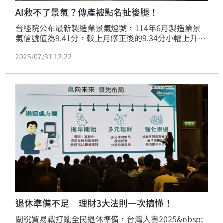
AI救不了景氣？傳產被點名扯後腿！
台經院公布最新製造業景氣燈號，114年6月製造業景
氣信號值為9.41分，較上月修正後的9.34分小幅上升
0.07分，燈號續呈代表景氣衰退的藍燈。整體而言，儘
2025/07/31 12:22
管外部市場回溫與台股上漲推升部分指標，但全球經貿
不確定性與匯率因素仍對製造業構成壓力，整體景氣復
甦力道依然不足。
退休準備不足 理財3大法則一次搞懂！
關稅貿易戰打亂全民退休準備，台灣人壽2025&nbsp;