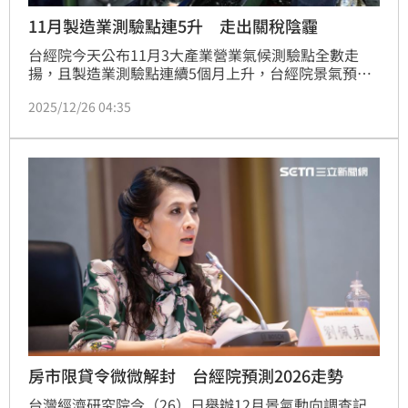
11月製造業測驗點連5升 走出關稅陰霾
台經院今天公布11月3大產業營業氣候測驗點全數走
揚，且製造業測驗點連續5個月上升，台經院景氣預測
中心主任孫明德表示，今年第4季起，製造業逐步擺脫
2025/12/26 04:35
美國關稅陰霾，並期待國際局勢好轉之下，明年能夠
「開門紅」。
房市限貸令微微解封 台經院預測2026走勢
台灣經濟研究院今（26）日舉辦12月景氣動向調查記