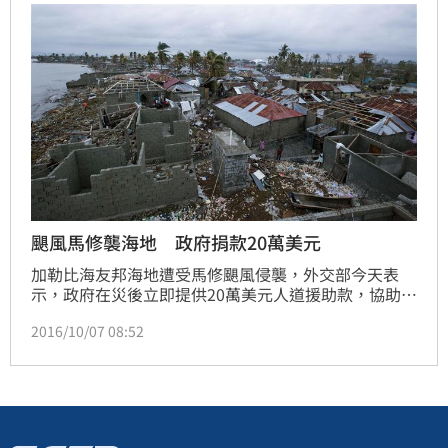
颶風馬修襲海地 政府捐款20萬美元
加勒比海友邦海地遭受馬修颶風侵襲，外交部今天表
示，政府在災後立即提供20萬美元人道援助款，協助海
地政府賑災，並已指示駐海地大使館代表政府向海地政
2016/10/07 08:52
府表達關懷之意。