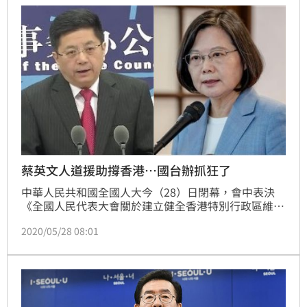
蔡英文人道援助撐香港…國台辦抓狂了
中華人民共和國全國人大今（28）日閉幕，會中表決
《全國人民代表大會關於建立健全香港特別行政區維護
國家安全的法律制度和執行機制的決定》草案（俗稱港
2020/05/28 08:01
版國安法），結果為贊成2878票、反對1票、棄權6
票，壓倒性通過。總統蔡英文表示，政府已啟動香港人
道援助關懷專案，會與國際一起撐香港；對此，中國國
台辦晚間聲明，警告民進黨當局停止趁火打劫，撥弄是
非，引黑暴勢力入台只會禍及台灣民眾，搬起石頭砸自
己的腳。