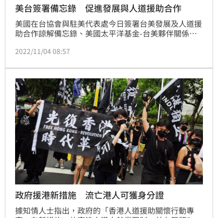
美台簽署備忘錄 促進發展與人道援助合作
美國在台協會與駐美代表處今日簽署台美發展及人道援
助合作諒解備忘錄、美國太平洋基金-台美夥伴關係備
忘錄與台美在巴拉圭合作中小企業育成中心協議3項備
2022/11/04 08:57
忘錄，促進美台在國際發展與人道援助領域的合作。
政府援港新措施 流亡港人可獲身分證
據知情人士指出，政府的「香港人道援助關懷行動專