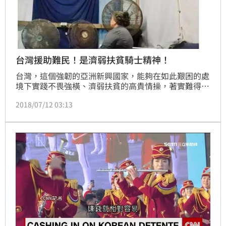
台灣援助難民！是濟弱扶貧騎士精神！
台灣，這個強韌的亞洲新興國家，能夠在如此艱困的處
境下實踐不畏強橫、濟弱扶貧的高貴情操，著實難得。
國際社會應秉持道德良心，勇敢地給予台灣更多的掌聲
2018/07/12 03:13
與支持，務實地接納台灣成為國際團隊一員，而非繼續
屈服於惡霸壓力保持沉默，否則，台灣在國際上缺席，
將會是全世界的損失。