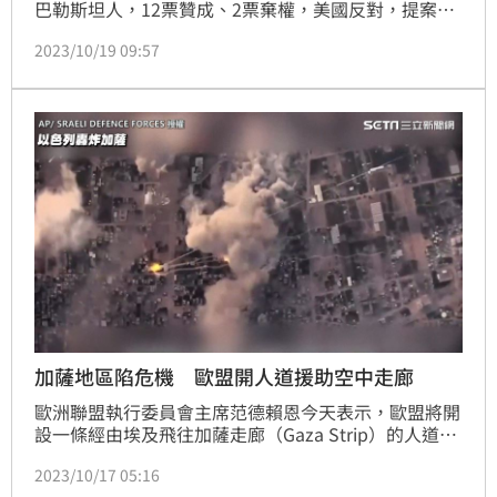
巴勒斯坦人，12票贊成、2票棄權，美國反對，提案遭
否決。美國大使表示，因為決議文沒有提到以色列的自
2023/10/19 09:57
衛權。
加薩地區陷危機 歐盟開人道援助空中走廊
歐洲聯盟執行委員會主席范德賴恩今天表示，歐盟將開
設一條經由埃及飛往加薩走廊（Gaza Strip）的人道援
助空中走廊，預計頭兩架航班於本週啟程。
2023/10/17 05:16