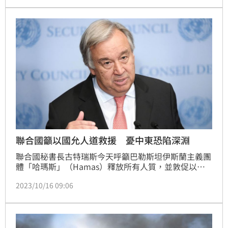
聯合國籲以國允人道救援 憂中東恐陷深淵
聯合國秘書長古特瑞斯今天呼籲巴勒斯坦伊斯蘭主義團
體「哈瑪斯」（Hamas）釋放所有人質，並敦促以色
列讓人道援助進入加薩，警告中東處於「深淵邊緣」。
2023/10/16 09:06