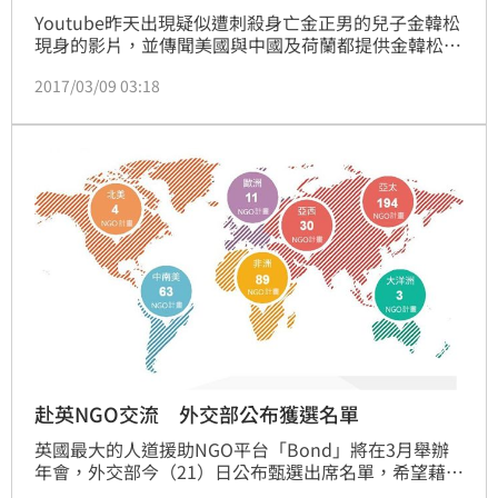
Youtube昨天出現疑似遭刺殺身亡金正男的兒子金韓松
現身的影片，並傳聞美國與中國及荷蘭都提供金韓松緊
急人道救助。國務院代理發言人唐納今天對此不做任何
2017/03/09 03:18
評論。
赴英NGO交流 外交部公布獲選名單
英國最大的人道援助NGO平台「Bond」將在3月舉辦
年會，外交部今（21）日公布甄選出席名單，希望藉此
展現台灣NGO團體蓬勃發展及努力參與國際事務的企