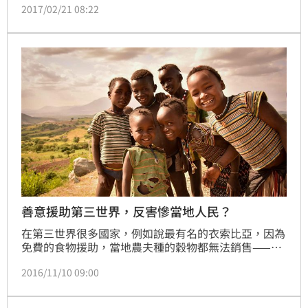
2017/02/21 08:22
圖心。
善意援助第三世界，反害慘當地人民？
在第三世界很多國家，例如說最有名的衣索比亞，因為
免費的食物援助，當地農夫種的穀物都無法銷售——既
然有免費的食物，為什麼需要購買？大量免費或極端便
2016/11/10 09:00
宜的食物從歐美或第一世界國家運往第三世界，讓當地
的農夫們完全無法與工業化大量生產的歐美穀物價格競
爭，許多農夫因此失業或失去收入。