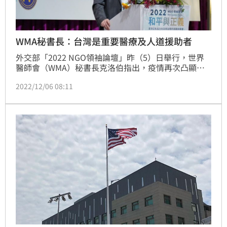
WMA秘書長：台灣是重要醫療及人道援助者
外交部「2022 NGO領袖論壇」昨（5）日舉行，世界
醫師會（WMA）秘書長克洛伯指出，疫情再次凸顯全
球公衛體系將台灣排除在外，對台灣及國際社群造成傷
2022/12/06 08:11
害且不公平，因為台灣是全球重要醫療及人道援助者。