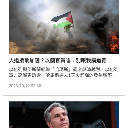
人道援助加薩？以國官員嗆：別跟我講道德
以色列與伊斯蘭組織「哈瑪斯」衝突與演越烈，以色列
軍方高層更透露，哈馬斯過去1天火箭彈的發射頻率銳
減，似乎打算為長期戰爭做彈藥管理。在雙方激烈交火
2023/10/12 03:56
下，據希伯來媒體報道，以色列已有1300人死亡、
3300人輕重傷，另估計有150人被俘虜到加薩；而據哈
瑪斯官員表示，加薩已有1203人死於衝突或空襲，傷
員更攀升至5763人。