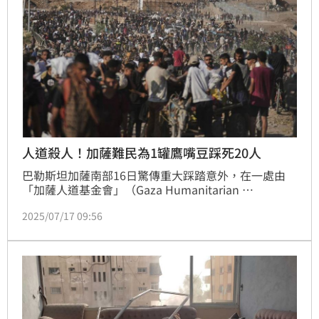
人道殺人！加薩難民為1罐鷹嘴豆踩死20人
巴勒斯坦加薩南部16日驚傳重大踩踏意外，在一處由
「加薩人道基金會」（Gaza Humanitarian 
Foundation, GHF）設置的糧食發放點，數千名飢餓難
2025/07/17 09:56
民為求食物擁入現場，最終在混亂中釀成至少20死慘
劇。目擊者與加薩醫療人員指出，GHF現場警衛疑似使
用催淚瓦斯與胡椒噴霧驅離人群，引發驚慌逃竄，導致
民眾窒息與踐踏致死。