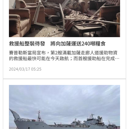
救援船整裝待發 將向加薩運送240噸糧食
賽普勒斯當局宣布，第2艘滿載加薩走廊人道援助物資
的救援船最快可能在今天啟航；而首艘援助船在完成卸
貨後，正從飽受戰火蹂躪的加薩返航。
2024/03/17 05:25