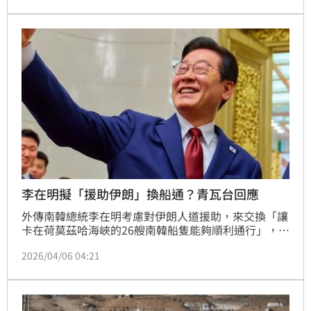
雙邊協商。財經網美胡采蘋就開酸，「捐錢給伊朗真的
就是錢太多，假好心」，直言捐錢給伊朗就只會被權貴
家族貪污掉而已。
李在明擬「援助伊朗」換船通？青瓦台回應
外傳南韓總統李在明考慮對伊朗人道援助，來交換「讓
卡在荷莫茲哈海峽的26艘南韓船隻能夠順利通行」，對
此南韓青瓦台今（6）日召開記者會，嚴正否認相關說
2026/04/06 04:21
法。