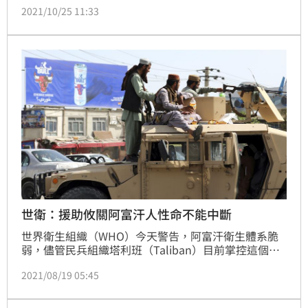
2021/10/25 11:33
討論阿富汗的危機。
世衛：援助攸關阿富汗人性命不能中斷
世界衛生組織（WHO）今天警告，阿富汗衛生體系脆
弱，儘管民兵組織塔利班（Taliban）目前掌控這個國
家，仍不應中斷對該國提供人道援助。
2021/08/19 05:45