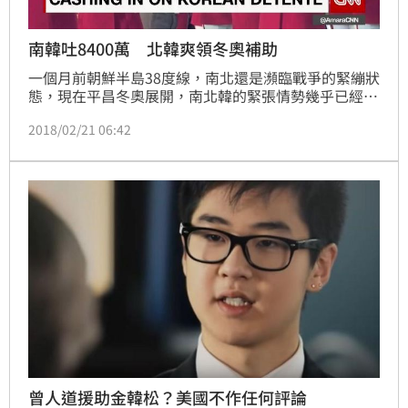
南韓吐8400萬 北韓爽領冬奧補助
一個月前朝鮮半島38度線，南北還是瀕臨戰爭的緊繃狀
態，現在平昌冬奧展開，南北韓的緊張情勢幾乎已經化
為無形，很大一部分原因，恐怕是金正恩發現用啦啦
2018/02/21 06:42
隊、代表團的軟實力，比用飛彈文攻武嚇來的有效，再
加上為了讓北韓代表團順利成行，南韓已經提供高達
8400萬台幣的補助款。
曾人道援助金韓松？美國不作任何評論