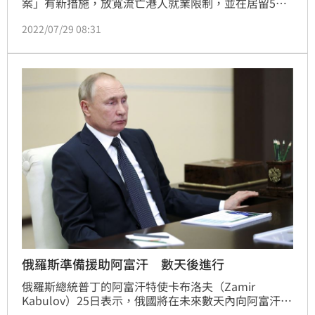
案」有新措施，放寬流亡港人就業限制，並在居留5年
後可申請定居；就學者亦可適用。這暢通了流亡港人取
2022/07/29 08:31
得身分證的途徑。
俄羅斯準備援助阿富汗 數天後進行
俄羅斯總統普丁的阿富汗特使卡布洛夫（Zamir 
Kabulov）25日表示，俄國將在未來數天內向阿富汗提
供人道援助。區域各國也準備在下月展開新一輪協商，