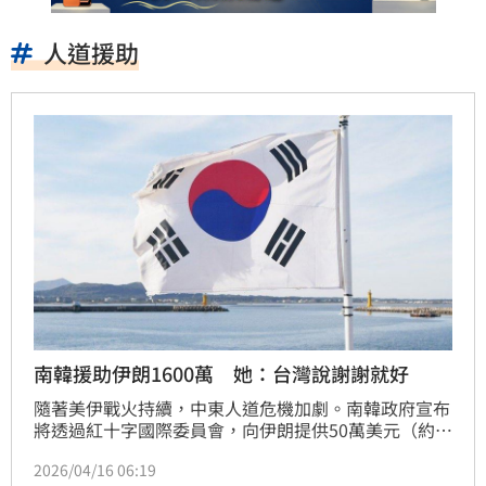
人道援助
南韓援助伊朗1600萬 她：台灣說謝謝就好
隨著美伊戰火持續，中東人道危機加劇。南韓政府宣布
將透過紅十字國際委員會，向伊朗提供50萬美元（約新
台幣1600萬元）的人道援助資金。同時，南韓外交部
2026/04/16 06:19
特使已飛抵伊朗，積極就滯留船隻與船員安全問題展開