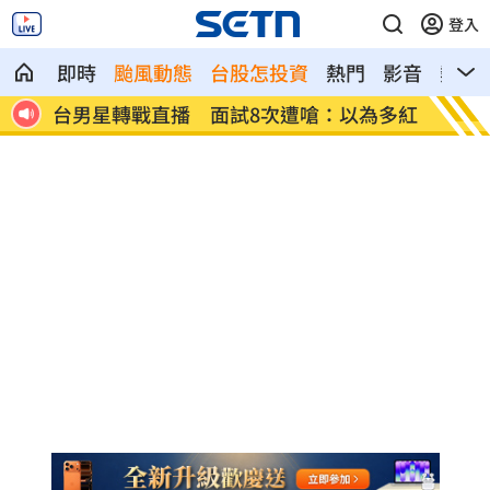
登入
即時
颱風動態
台股怎投資
熱門
影音
熱搜
為多紅
小說家38歲財富自由！靠1張表算出退休
全聯
金
付」